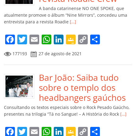
k
ss
ar
A banda catarinense NO ONE SPOKE, que
ro
atualmente promove o álbum “Nine Mirrors”, concedeu uma
entrevista para a revista Roadie
[…]
o
m
F
T
E
W
Li
G
C
C
a
w
m
h
n
o
o
o
177193
27 de agosto de 2021
c
itt
ai
at
k
o
p
m
e
er
l
s
e
gl
y
p
b
Bar João: Saiba tudo
A
dI
e
Li
ar
o
p
n
Cl
n
til
sobre o templo dos
o
p
a
k
h
headbangers gaúchos
k
ss
ar
Consultando os textos especiais sobre o Rock Pesado Gaúcho,
ro
presentes na trilogia “Tá no Sangue! – A História do Rock
[…]
o
F
T
E
W
Li
G
C
C