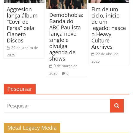
Aggresion
Fim de um
Demophobia:
lança álbum
ciclo, início
Banda do
“Covil de
de um
ABC Paulista
Feras” pela
legado: nasce
lança novo
Cianeto
o Heavy
single e
Discos
Culture
divulga
Archives
29 de janeiro de
agenda de
22 de abril de
2025
shows
2025
9 de março de
2020
0
Pesquisar
Metal Legacy Media