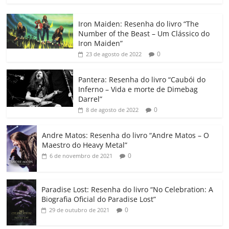
c
itt
ai
at
k
o
p
m
Iron Maiden: Resenha do livro “The
e
er
l
s
e
gl
y
p
Number of the Beast – Um Clássico do
b
A
dI
e
Li
ar
Iron Maiden”
0
23 de agosto de 2022
o
p
n
Cl
n
til
o
p
a
k
h
Pantera: Resenha do livro “Caubói do
Inferno – Vida e morte de Dimebag
k
ss
ar
Darrel”
ro
0
8 de agosto de 2022
o
Andre Matos: Resenha do livro “Andre Matos – O
m
Maestro do Heavy Metal”
0
6 de novembro de 2021
Paradise Lost: Resenha do livro “No Celebration: A
Biografia Oficial do Paradise Lost”
0
29 de outubro de 2021