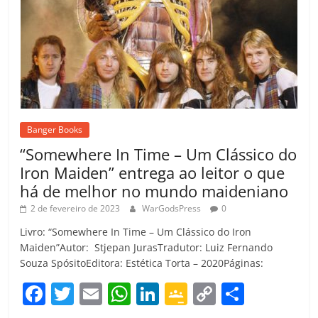
Banger Books
“Somewhere In Time – Um Clássico do
Iron Maiden” entrega ao leitor o que
há de melhor no mundo maideniano
2 de fevereiro de 2023
WarGodsPress
0
Livro: “Somewhere In Time – Um Clássico do Iron
Maiden”Autor: Stjepan JurasTradutor: Luiz Fernando
Souza SpósitoEditora: Estética Torta – 2020Páginas:
F
T
E
W
Li
G
C
C
a
w
m
h
n
o
o
o