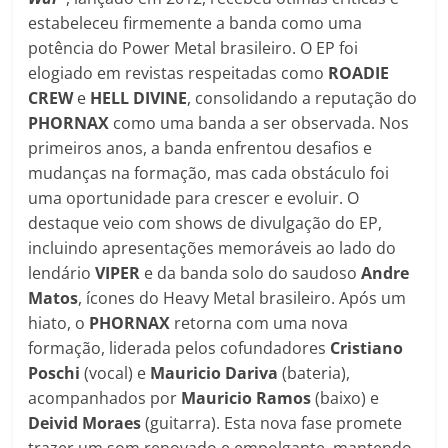
estabeleceu firmemente a banda como uma
potência do Power Metal brasileiro. O EP foi
elogiado em revistas respeitadas como
ROADIE
CREW
e
HELL
DIVINE
, consolidando a reputação do
PHORNAX
como uma banda a ser observada. Nos
primeiros anos, a banda enfrentou desafios e
mudanças na formação, mas cada obstáculo foi
uma oportunidade para crescer e evoluir. O
destaque veio com shows de divulgação do EP,
incluindo apresentações memoráveis ao lado do
lendário
VIPER
e da banda solo do saudoso
Andre
Matos
, ícones do Heavy Metal brasileiro. Após um
hiato, o
PHORNAX
retorna com uma nova
formação, liderada pelos cofundadores
Cristiano
Poschi
(vocal) e
Mauricio Dariva
(bateria),
acompanhados por
Mauricio Ramos
(baixo) e
Deivid Moraes
(guitarra). Esta nova fase promete
trazer um som renovado e empolgante, mantendo