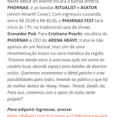
Neste debut do evento tocará a banda anfitriã,
PHORNAX
, e as bandas
RITUALIST
e
ASATOR
(Amon Amarth Cover). Com ingressos custando
entre R$ 20,00 e R$ 40,00, o
PHORNAX
FEST
terá
início às 17h, na tradicional casa de shows
Gravador Pub
. Para
Cristiano Poschi
, vocalista do
PHORNAX
e CEO do
ARENA HEAVY
, trata-se não
apenas de um festival, mas sim de uma
movimentação maior na cena metálica da região:
“Estamos dando início à uma nova ação em nome do
cenário local, abrindo espaço para bandas de diversos
estilos. Queremos movimentar o Metal gaúcho e criar
possibilidades para todos, levando ao público o que há
de melhor dentro do Heavy, Power, Thrash, Death, etc.
Para isso, contamos com o apoio de todos neste
projeto!”.
Para adquirir ingressos, acesse:
https://bilheto.com.br/comprar/2268/phornax-fest