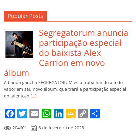
Popular Posts
Segregatorum anuncia
participação especial
do baixista Alex
Carrion em novo
álbum
A banda gaúcha SEGREGATORUM está trabalhando a todo
vapor em seu novo álbum, que trará a participação especial
do talentoso
[…]
F
T
E
W
Li
G
C
C
a
w
m
h
n
o
o
o
204601
8 de fevereiro de 2023
c
itt
ai
at
k
o
p
m