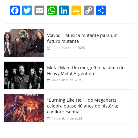
F
T
E
W
Li
G
C
C
a
w
m
h
n
o
o
o
c
itt
ai
at
k
o
p
m
Voivod – Música mutante para um
e
er
l
s
e
gl
y
p
futuro mutante
b
A
dI
e
Li
ar
12 de março de 2026
o
p
n
Cl
n
til
o
p
a
k
h
Metal Map: Um mergulho na alma do
Heavy Metal Argentino
k
ss
ar
24 de abril de 2025
ro
o
“Burning Like Hell”, do Megahertz,
m
celebra quase 40 anos de história;
confira resenha!
17 de abril de 2023