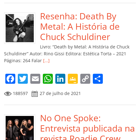
e
er
l
s
e
gl
y
p
b
Resenha: Death By
A
dI
e
Li
ar
o
p
n
Cl
n
til
Metal: A História de
o
p
a
k
h
Chuck Schuldiner
k
ss
ar
Livro: “Death by Metal: A História de Chuck
ro
Schuldiner” Autor: Rino Gissi Editora: Estética Torta – 2021
Páginas: 264 Falar
[…]
o
m
F
T
E
W
Li
G
C
C
a
w
m
h
n
o
o
o
188597
27 de julho de 2021
c
itt
ai
at
k
o
p
m
e
er
l
s
e
gl
y
p
b
No One Spoke:
A
dI
e
Li
ar
o
p
n
Cl
n
til
Entrevista publicada na
o
p
a
k
h
revista Roadie Crew