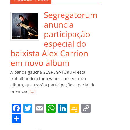
Segregatorum
anuncia
participação
especial do
baixista Alex Carrion
em novo álbum
A banda gaúcha SEGREGATORUM está
trabalhando a todo vapor em seu novo
álbum, que trará a participação especial do
talentoso
[…]
F
T
E
W
Li
G
C
a
w
m
h
n
o
o
C
c
itt
ai
at
k
o
p
o