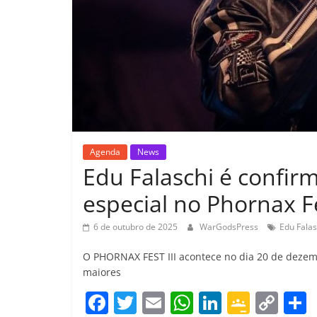
Agenda
News
Edu Falaschi é confi
especial no Phornax Fe
6 de outubro de 2025
WarGodsPress
Edu Falas
O PHORNAX FEST III acontece no dia 20 de dezem
maiores
F
T
E
W
Li
G
C