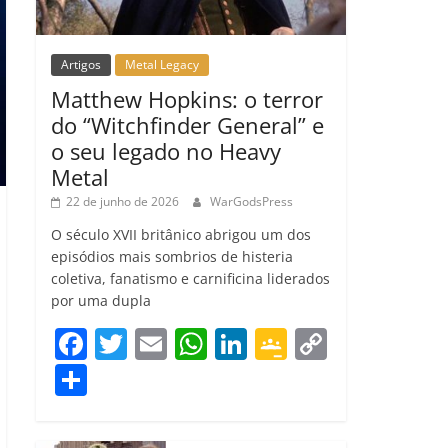
Artigos
Metal Legacy
Matthew Hopkins: o terror
do “Witchfinder General” e
o seu legado no Heavy
Metal
22 de junho de 2026
WarGodsPress
O século XVII britânico abrigou um dos
episódios mais sombrios de histeria
coletiva, fanatismo e carnificina liderados
por uma dupla
F
T
E
W
Li
G
C
a
w
m
h
n
o
o
C
c
itt
ai
at
k
o
p
o
e
er
l
s
e
gl
y
m