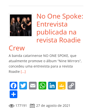
e
er
l
s
e
gl
y
m
b
A
dI
e
Li
p
o
p
n
Cl
n
ar
No One Spoke:
o
p
a
k
til
Entrevista
k
ss
h
publicada na
ro
ar
revista Roadie
o
Crew
m
A banda catarinense NO ONE SPOKE, que
atualmente promove o álbum “Nine Mirrors”,
concedeu uma entrevista para a revista
Roadie
[…]
F
T
E
W
Li
G
C
a
w
m
h
n
o
o
C
c
itt
ai
at
k
o
p
o
177191
27 de agosto de 2021