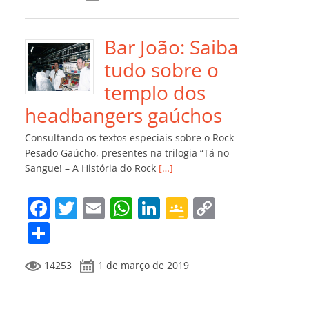
e
er
l
s
e
gl
y
m
b
A
dI
e
Li
p
o
p
n
Cl
n
ar
Bar João: Saiba
o
p
a
k
til
tudo sobre o
k
ss
h
templo dos
ro
ar
headbangers gaúchos
o
Consultando os textos especiais sobre o Rock
m
Pesado Gaúcho, presentes na trilogia “Tá no
Sangue! – A História do Rock
[…]
F
T
E
W
Li
G
C
a
w
m
h
n
o
o
C
c
itt
ai
at
k
o
p
o
14253
1 de março de 2019
e
er
l
s
e
gl
y
m
b
A
dI
e
Li
p