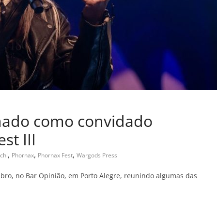
rmado como convidado
st III
,
,
,
chi
Phornax
Phornax Fest
Wargods Press
bro, no Bar Opinião, em Porto Alegre, reunindo algumas das
C