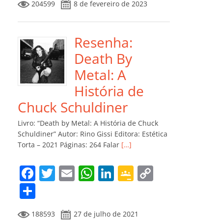
204599
8 de fevereiro de 2023
e
er
l
s
e
gl
y
m
b
A
dI
e
Li
p
o
p
n
Cl
n
ar
Resenha:
o
p
a
k
til
Death By
k
ss
h
Metal: A
ro
ar
História de
o
Chuck Schuldiner
m
Livro: “Death by Metal: A História de Chuck
Schuldiner” Autor: Rino Gissi Editora: Estética
Torta – 2021 Páginas: 264 Falar
[…]
F
T
E
W
Li
G
C
a
w
m
h
n
o
o
C
c
itt
ai
at
k
o
p
o
188593
27 de julho de 2021