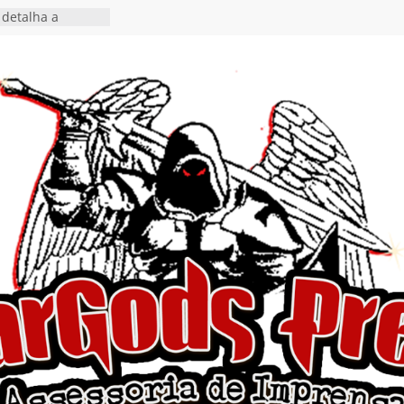
detalha a
 Rig” definitivo
ival Hell’s Heroes
tosth chega ao
ional em formato
o nas plataformas
cia show em
 Autoral” e
to do novo single
 hiato de uma
nçamento do EP
, I Begin”
 o single “Keep
live!” e detalha
ovo álbum