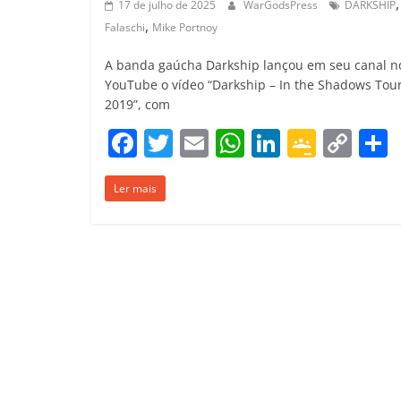
17 de julho de 2025
WarGodsPress
DARKSHIP
,
Falaschi
Mike Portnoy
A banda gaúcha Darkship lançou em seu canal n
YouTube o vídeo “Darkship – In the Shadows Tou
2019”, com
F
T
E
W
Li
G
C
a
w
m
h
n
o
o
Ler mais
c
itt
ai
at
k
o
p
e
er
l
s
e
gl
y
b
A
dI
e
Li
o
p
n
Cl
n
t
o
p
a
k
k
ss
ro
o