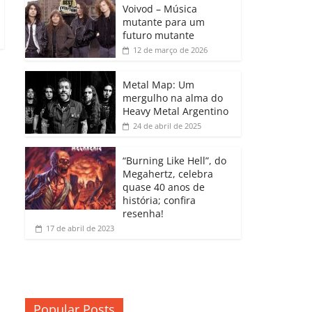
b
A
dI
e
Li
Voivod – Música
p
mutante para um
o
p
n
Cl
n
ar
futuro mutante
12 de março de 2026
o
p
a
k
til
k
ss
h
Metal Map: Um
ro
mergulho na alma do
ar
Heavy Metal Argentino
o
24 de abril de 2025
m
“Burning Like Hell”, do
Megahertz, celebra
quase 40 anos de
história; confira
resenha!
17 de abril de 2023
Popular Posts