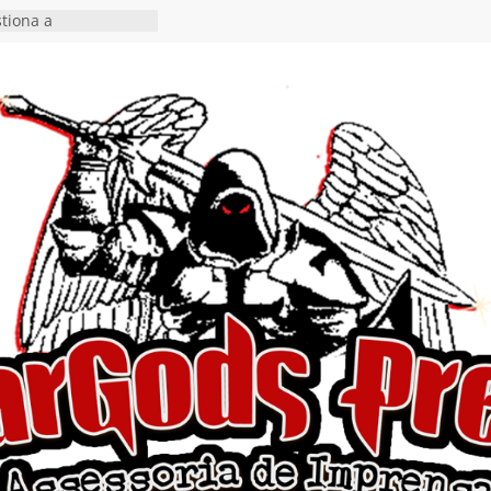
tiona a
e a artificialidade
ngle e videoclipe de
s”
rra hiato de uma
 lançamento do EP
Ends, I Begin”
nça o single “Keep
l Alive!” e detalha
o novo álbum
en detalha a
“Fly Rig” definitivo
estival Hell’s Heroes
vídeo de guitar & bass
e “Eclipse”, segundo
um “Dreaming”