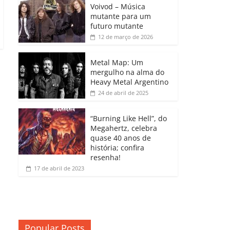
b
A
dI
e
Li
Voivod – Música
p
mutante para um
o
p
n
Cl
n
ar
futuro mutante
12 de março de 2026
o
p
a
k
til
k
ss
h
Metal Map: Um
ro
mergulho na alma do
ar
Heavy Metal Argentino
o
24 de abril de 2025
m
“Burning Like Hell”, do
Megahertz, celebra
quase 40 anos de
história; confira
resenha!
17 de abril de 2023
Popular Posts