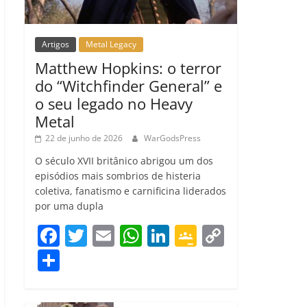
Artigos
Metal Legacy
Matthew Hopkins: o terror
do “Witchfinder General” e
o seu legado no Heavy
Metal
22 de junho de 2026
WarGodsPress
O século XVII britânico abrigou um dos
episódios mais sombrios de histeria
coletiva, fanatismo e carnificina liderados
por uma dupla
F
T
E
W
Li
G
C
a
w
m
h
n
o
o
C
c
itt
ai
at
k
o
p
o
e
er
l
s
e
gl
y
m