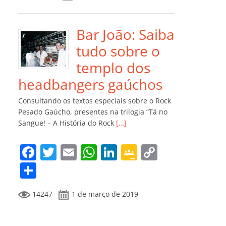
e
er
l
s
e
gl
y
m
b
A
dI
e
Li
p
o
p
n
Cl
n
ar
Bar João: Saiba
o
p
a
k
til
tudo sobre o
k
ss
h
templo dos
ro
ar
headbangers gaúchos
o
Consultando os textos especiais sobre o Rock
m
Pesado Gaúcho, presentes na trilogia “Tá no
Sangue! – A História do Rock
[…]
F
T
E
W
Li
G
C
a
w
m
h
n
o
o
C
c
itt
ai
at
k
o
p
o
14247
1 de março de 2019
e
er
l
s
e
gl
y
m
b
A
dI
e
Li
p