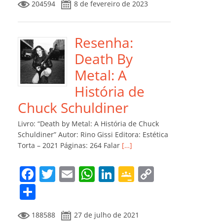
204594
8 de fevereiro de 2023
e
er
l
s
e
gl
y
m
b
A
dI
e
Li
p
o
p
n
Cl
n
ar
Resenha:
o
p
a
k
til
Death By
k
ss
h
Metal: A
ro
ar
História de
o
Chuck Schuldiner
m
Livro: “Death by Metal: A História de Chuck
Schuldiner” Autor: Rino Gissi Editora: Estética
Torta – 2021 Páginas: 264 Falar
[…]
F
T
E
W
Li
G
C
a
w
m
h
n
o
o
C
c
itt
ai
at
k
o
p
o
188588
27 de julho de 2021