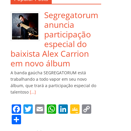
Segregatorum
anuncia
participação
especial do
baixista Alex Carrion
em novo álbum
A banda gaúcha SEGREGATORUM está
trabalhando a todo vapor em seu novo
álbum, que trará a participação especial do
talentoso
[…]
F
T
E
W
Li
G
C
a
w
m
h
n
o
o
C
c
itt
ai
at
k
o
p
o