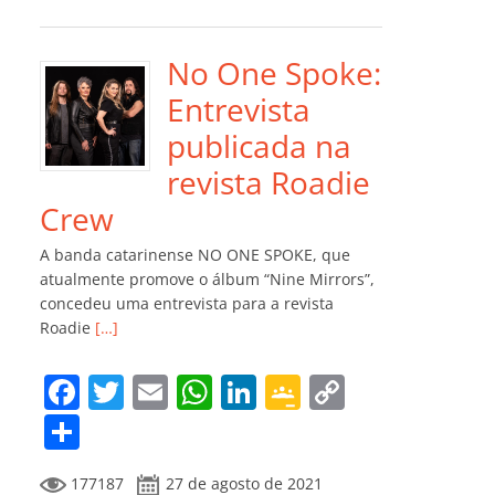
e
er
l
s
e
gl
y
m
b
A
dI
e
Li
p
o
p
n
Cl
n
ar
No One Spoke:
o
p
a
k
til
Entrevista
k
ss
h
publicada na
ro
ar
revista Roadie
o
Crew
m
A banda catarinense NO ONE SPOKE, que
atualmente promove o álbum “Nine Mirrors”,
concedeu uma entrevista para a revista
Roadie
[…]
F
T
E
W
Li
G
C
a
w
m
h
n
o
o
C
c
itt
ai
at
k
o
p
o
177187
27 de agosto de 2021