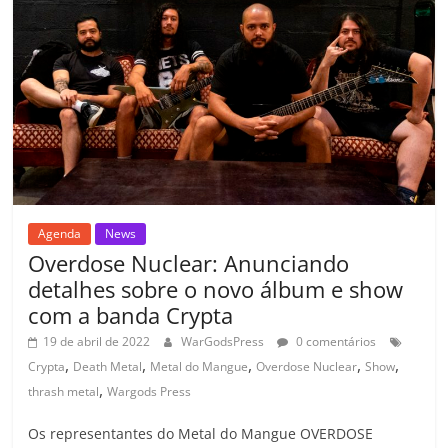
k
ss
ar
ro
o
m
Agenda
News
Overdose Nuclear: Anunciando
detalhes sobre o novo álbum e show
com a banda Crypta
19 de abril de 2022
WarGodsPress
0 comentários
,
,
,
,
,
Crypta
Death Metal
Metal do Mangue
Overdose Nuclear
Show
,
thrash metal
Wargods Press
Os representantes do Metal do Mangue OVERDOSE