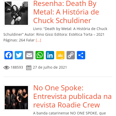
b
Resenha: Death By
A
dI
e
Li
ar
o
p
n
Cl
n
til
Metal: A História de
o
p
a
k
h
Chuck Schuldiner
k
ss
ar
Livro: “Death by Metal: A História de Chuck
ro
Schuldiner” Autor: Rino Gissi Editora: Estética Torta – 2021
Páginas: 264 Falar
[…]
o
m
F
T
E
W
Li
G
C
C
a
w
m
h
n
o
o
o
188593
27 de julho de 2021
c
itt
ai
at
k
o
p
m
e
er
l
s
e
gl
y
p
b
No One Spoke:
A
dI
e
Li
ar
o
p
n
Cl
n
til
Entrevista publicada na
o
p
a
k
h
revista Roadie Crew
k
ss
ar
A banda catarinense NO ONE SPOKE, que