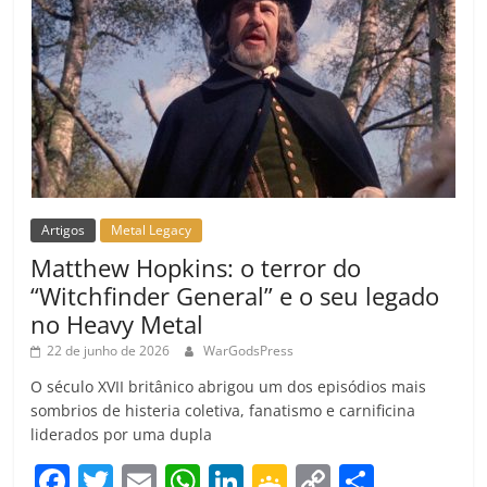
Artigos
Metal Legacy
Matthew Hopkins: o terror do
“Witchfinder General” e o seu legado
no Heavy Metal
22 de junho de 2026
WarGodsPress
O século XVII britânico abrigou um dos episódios mais
sombrios de histeria coletiva, fanatismo e carnificina
liderados por uma dupla
F
T
E
W
Li
G
C
C