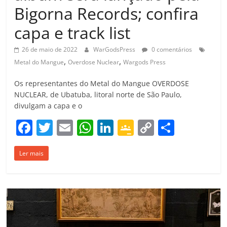
Bigorna Records; confira
capa e track list
26 de maio de 2022
WarGodsPress
0 comentários
,
,
Metal do Mangue
Overdose Nuclear
Wargods Press
Os representantes do Metal do Mangue OVERDOSE
NUCLEAR, de Ubatuba, litoral norte de São Paulo,
divulgam a capa e o
F
T
E
W
Li
G
C
C
a
w
m
h
n
o
o
o
Ler mais
c
itt
ai
at
k
o
p
m
e
er
l
s
e
gl
y
p
b
A
dI
e
Li
ar
o
p
n
Cl
n
til
o
p
a
k
h