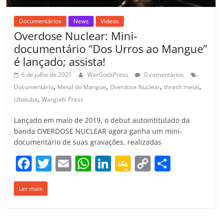
Documentários
News
Vídeos
Overdose Nuclear: Mini-
documentário “Dos Urros ao Mangue”
é lançado; assista!
6 de julho de 2021
WarGodsPress
0 comentários
,
,
,
,
Documentário
Metal do Mangue
Overdose Nuclear
thrash metal
,
Ubatuba
Wargods Press
Lançado em maio de 2019, o debut autointitulado da
banda OVERDOSE NUCLEAR agora ganha um mini-
documentário de suas gravações, realizadas
F
T
E
W
Li
G
C
C
a
w
m
h
n
o
o
o
Ler mais
c
itt
ai
at
k
o
p
m
e
er
l
s
e
gl
y
p