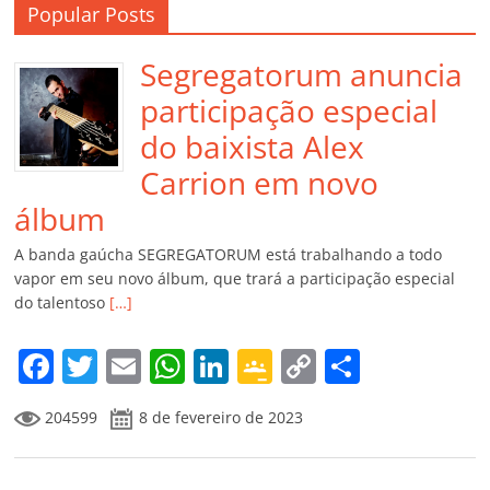
Popular Posts
Segregatorum anuncia
participação especial
do baixista Alex
Carrion em novo
álbum
A banda gaúcha SEGREGATORUM está trabalhando a todo
vapor em seu novo álbum, que trará a participação especial
do talentoso
[…]
F
T
E
W
Li
G
C
C
a
w
m
h
n
o
o
o
204599
8 de fevereiro de 2023
c
itt
ai
at
k
o
p
m
e
er
l
s
e
gl
y
p