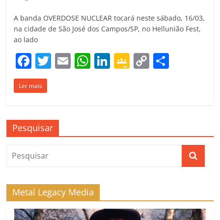
A banda OVERDOSE NUCLEAR tocará neste sábado, 16/03,
na cidade de São José dos Campos/SP, no Hellunião Fest,
ao lado
F
T
E
W
Li
G
C
C
a
w
m
h
n
o
o
o
Ler mais
c
itt
ai
at
k
o
p
m
e
er
l
s
e
gl
y
p
b
A
dI
e
Li
ar
Pesquisar
o
p
n
Cl
n
til
o
p
a
k
h
k
ss
ar
ro
Metal Legacy Media
o
m