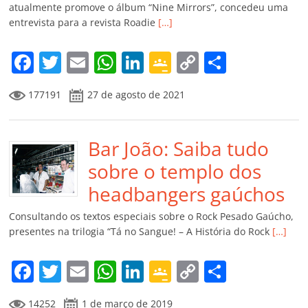
ro
atualmente promove o álbum “Nine Mirrors”, concedeu uma
entrevista para a revista Roadie
[…]
o
m
F
T
E
W
Li
G
C
C
a
w
m
h
n
o
o
o
177191
27 de agosto de 2021
c
itt
ai
at
k
o
p
m
e
er
l
s
e
gl
y
p
b
Bar João: Saiba tudo
A
dI
e
Li
ar
o
p
n
Cl
n
til
sobre o templo dos
o
p
a
k
h
headbangers gaúchos
k
ss
ar
Consultando os textos especiais sobre o Rock Pesado Gaúcho,
ro
presentes na trilogia “Tá no Sangue! – A História do Rock
[…]
o
F
T
E
W
Li
G
C
C
m
a
w
m
h
n
o
o
o
14252
1 de março de 2019