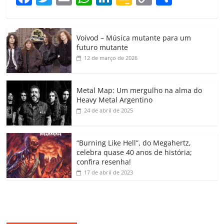
a
w
m
h
n
o
o
o
c
itt
ai
at
k
o
p
m
Voivod – Música mutante para um
e
er
l
s
e
gl
y
p
futuro mutante
b
A
dI
e
Li
ar
12 de março de 2026
o
p
n
Cl
n
til
o
p
a
k
h
Metal Map: Um mergulho na alma do
Heavy Metal Argentino
k
ss
ar
24 de abril de 2025
ro
o
“Burning Like Hell”, do Megahertz,
m
celebra quase 40 anos de história;
confira resenha!
17 de abril de 2023