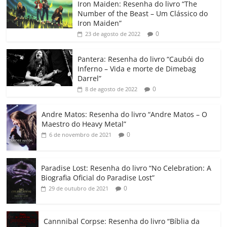
Iron Maiden: Resenha do livro “The
e
er
l
s
e
gl
y
p
Number of the Beast – Um Clássico do
b
A
dI
e
Li
ar
Iron Maiden”
0
23 de agosto de 2022
o
p
n
Cl
n
til
o
p
a
k
h
Pantera: Resenha do livro “Caubói do
Inferno – Vida e morte de Dimebag
k
ss
ar
Darrel”
ro
0
8 de agosto de 2022
o
Andre Matos: Resenha do livro “Andre Matos – O
m
Maestro do Heavy Metal”
0
6 de novembro de 2021
Paradise Lost: Resenha do livro “No Celebration: A
Biografia Oficial do Paradise Lost”
0
29 de outubro de 2021
Cannnibal Corpse: Resenha do livro “Bíblia da