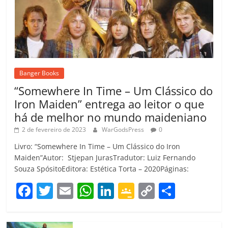
Banger Books
“Somewhere In Time – Um Clássico do
Iron Maiden” entrega ao leitor o que
há de melhor no mundo maideniano
2 de fevereiro de 2023
WarGodsPress
0
Livro: “Somewhere In Time – Um Clássico do Iron
Maiden”Autor: Stjepan JurasTradutor: Luiz Fernando
Souza SpósitoEditora: Estética Torta – 2020Páginas:
F
T
E
W
Li
G
C
C
a
w
m
h
n
o
o
o
c
itt
ai
at
k
o
p
m