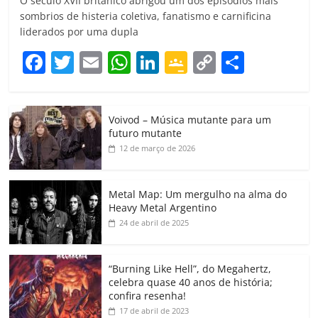
O século XVII britânico abrigou um dos episódios mais
sombrios de histeria coletiva, fanatismo e carnificina
liderados por uma dupla
F
T
E
W
Li
G
C
C
a
w
m
h
n
o
o
o
c
itt
ai
at
k
o
p
m
Voivod – Música mutante para um
e
er
l
s
e
gl
y
p
futuro mutante
b
A
dI
e
Li
ar
12 de março de 2026
o
p
n
Cl
n
til
o
p
a
k
h
Metal Map: Um mergulho na alma do
Heavy Metal Argentino
k
ss
ar
24 de abril de 2025
ro
o
“Burning Like Hell”, do Megahertz,
m
celebra quase 40 anos de história;
confira resenha!
17 de abril de 2023