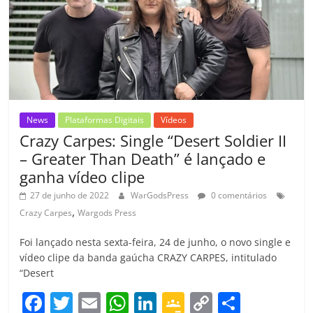
o
p
a
k
h
k
ss
ar
ro
o
m
News
Plataformas Digitais
Vídeos
Crazy Carpes: Single “Desert Soldier II
– Greater Than Death” é lançado e
ganha vídeo clipe
27 de junho de 2022
WarGodsPress
0 comentários
,
Crazy Carpes
Wargods Press
Foi lançado nesta sexta-feira, 24 de junho, o novo single e
vídeo clipe da banda gaúcha CRAZY CARPES, intitulado
“Desert
F
T
E
W
Li
G
C
C