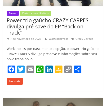
News
Plataformas Digitais
Power trio gaúcho CRAZY CARPES
divulga pré-save do EP “Back on
Track”
7 de novembro de 2023
WarGodsPress
Crazy Carpes
Workaholics por nascimento e opção, o power trio gaúcho
CRAZY CARPES divulga pré-save e informações sobre seu
novo trabalho, o
F
T
E
W
Li
G
C
C
a
w
m
h
n
o
o
o
Ler mais
c
itt
ai
at
k
o
p
m
e
er
l
s
e
gl
y
p
b
A
dI
e
Li
ar