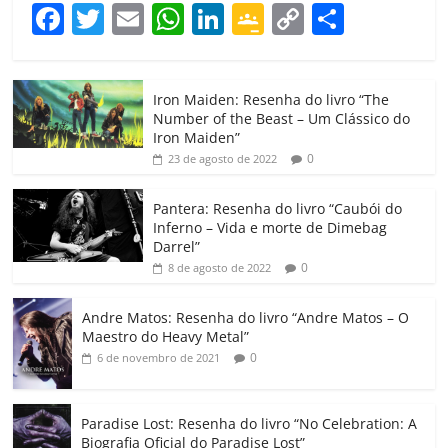
F
T
E
W
Li
G
C
C
a
w
m
h
n
o
o
o
c
itt
ai
at
k
o
p
m
Iron Maiden: Resenha do livro “The
e
er
l
s
e
gl
y
p
Number of the Beast – Um Clássico do
b
A
dI
e
Li
ar
Iron Maiden”
0
23 de agosto de 2022
o
p
n
Cl
n
til
o
p
a
k
h
Pantera: Resenha do livro “Caubói do
Inferno – Vida e morte de Dimebag
k
ss
ar
Darrel”
ro
0
8 de agosto de 2022
o
Andre Matos: Resenha do livro “Andre Matos – O
m
Maestro do Heavy Metal”
0
6 de novembro de 2021
Paradise Lost: Resenha do livro “No Celebration: A
Biografia Oficial do Paradise Lost”