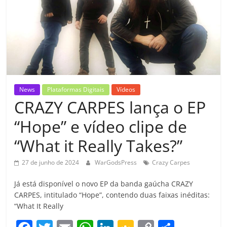
News
Plataformas Digitais
Vídeos
CRAZY CARPES lança o EP
“Hope” e vídeo clipe de
“What it Really Takes?”
27 de junho de 2024
WarGodsPress
Crazy Carpes
Já está disponível o novo EP da banda gaúcha CRAZY
CARPES, intitulado “Hope”, contendo duas faixas inéditas:
“What It Really