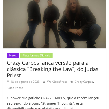
o
p
n
Cl
n
til
o
p
a
k
h
k
ss
ar
ro
o
m
News
Plataformas Digitais
Crazy Carpes lança versão para a
clássica “Breaking the Law”, do Judas
Priest
,
18 de agosto de 2023
WarGodsPress
Crazy Carpes
Judas Priest
O power trio gaúcho CRAZY CARPES, que a recém lançou
seu segundo álbum, “Stranger Thoughts”, está
disponibilizando nas plataformas digitais