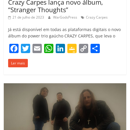
Crazy Carpes lança novo álbum,
“Stranger Thoughts”
21 de julho de 2023
WarGodsPress
Crazy Carpes
Já está disponível em todas as plataformas digitais o novo
álbum do power trio gaúcho CRAZY CARPES, que leva o
F
T
E
W
Li
G
C
C
a
w
m
h
n
o
o
o
Ler mais
c
itt
ai
at
k
o
p
m
e
er
l
s
e
gl
y
p
b
A
dI
e
Li
ar
o
p
n
Cl
n
til
o
p
a
k
h
k
ss
ar
ro