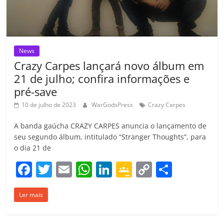
o
m
News
Crazy Carpes lançará novo álbum em
21 de julho; confira informações e
pré-save
10 de julho de 2023
WarGodsPress
Crazy Carpes
A banda gaúcha CRAZY CARPES anuncia o lançamento de
seu segundo álbum, intitulado “Stranger Thoughts”, para
o dia 21 de
F
T
E
W
Li
G
C
C
a
w
m
h
n
o
o
o
Ler mais
c
itt
ai
at
k
o
p
m
e
er
l
s
e
gl
y
p