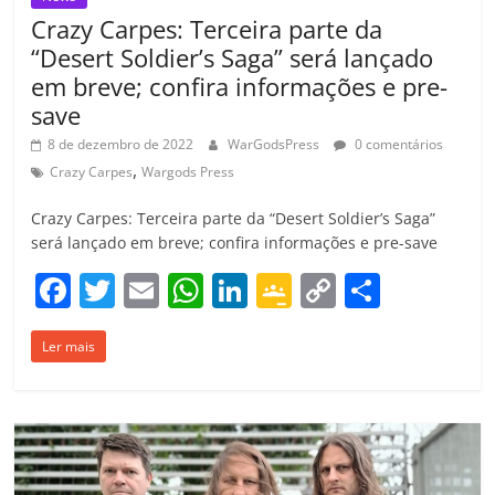
Crazy Carpes: Terceira parte da
“Desert Soldier’s Saga” será lançado
em breve; confira informações e pre-
save
8 de dezembro de 2022
WarGodsPress
0 comentários
,
Crazy Carpes
Wargods Press
Crazy Carpes: Terceira parte da “Desert Soldier’s Saga”
será lançado em breve; confira informações e pre-save
F
T
E
W
Li
G
C
C
a
w
m
h
n
o
o
o
Ler mais
c
itt
ai
at
k
o
p
m
e
er
l
s
e
gl
y
p
b
A
dI
e
Li
ar
o
p
n
Cl
n
til