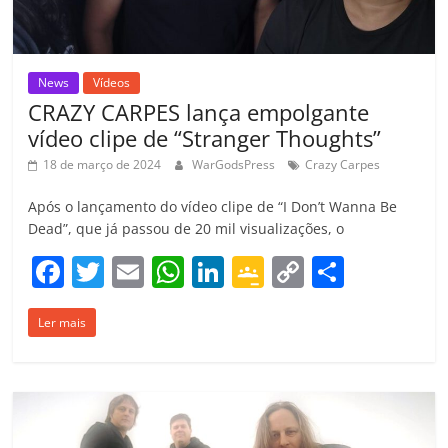
m
News
Vídeos
CRAZY CARPES lança empolgante
vídeo clipe de “Stranger Thoughts”
18 de março de 2024
WarGodsPress
Crazy Carpes
Após o lançamento do vídeo clipe de “I Don’t Wanna Be
Dead”, que já passou de 20 mil visualizações, o
F
T
E
W
Li
G
C
C
a
w
m
h
n
o
o
o
Ler mais
c
itt
ai
at
k
o
p
m
e
er
l
s
e
gl
y
p
b
A
dI
e
Li
ar
o
p
n
Cl
n
til