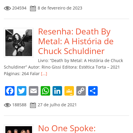
a
w
m
h
n
o
o
o
204594
8 de fevereiro de 2023
c
itt
ai
at
k
o
p
m
e
er
l
s
e
gl
y
p
b
Resenha: Death By
A
dI
e
Li
ar
o
p
n
Cl
n
til
Metal: A História de
o
p
a
k
h
Chuck Schuldiner
k
ss
ar
Livro: “Death by Metal: A História de Chuck
ro
Schuldiner” Autor: Rino Gissi Editora: Estética Torta – 2021
Páginas: 264 Falar
[…]
o
m
F
T
E
W
Li
G
C
C
a
w
m
h
n
o
o
o
188588
27 de julho de 2021
c
itt
ai
at
k
o
p
m
e
er
l
s
e
gl
y
p
b
No One Spoke:
A
dI
e
Li
ar