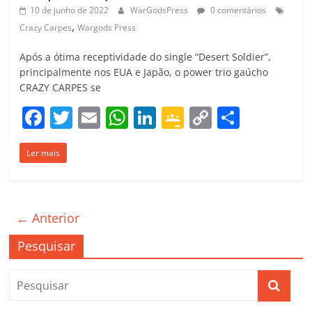
10 de junho de 2022
WarGodsPress
0 comentários
,
Crazy Carpes
Wargods Press
Após a ótima receptividade do single “Desert Soldier”,
principalmente nos EUA e Japão, o power trio gaúcho
CRAZY CARPES se
F
T
E
W
Li
G
C
C
a
w
m
h
n
o
o
o
Ler mais
c
itt
ai
at
k
o
p
m
e
er
l
s
e
gl
y
p
b
A
dI
e
Li
ar
← Anterior
o
p
n
Cl
n
til
o
p
a
k
h
Pesquisar
k
ss
ar
ro