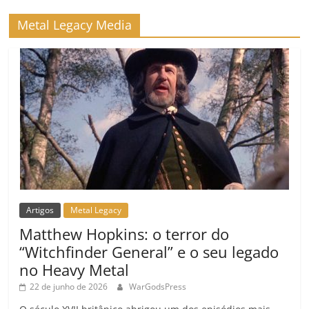
o
m
Metal Legacy Media
Artigos
Metal Legacy
Matthew Hopkins: o terror do
“Witchfinder General” e o seu legado
no Heavy Metal
22 de junho de 2026
WarGodsPress