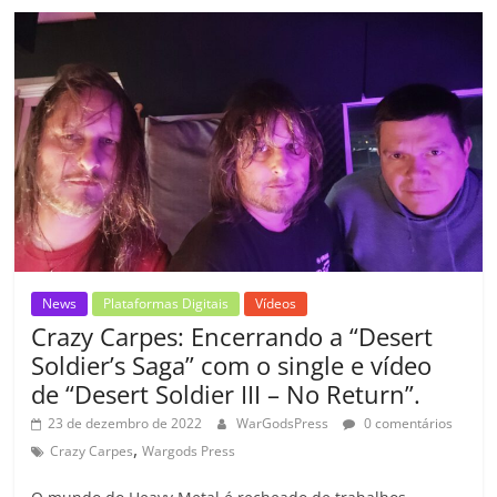
b
A
dI
e
Li
ar
o
p
n
Cl
n
til
o
p
a
k
h
k
ss
ar
ro
o
m
News
Plataformas Digitais
Vídeos
Crazy Carpes: Encerrando a “Desert
Soldier’s Saga” com o single e vídeo
de “Desert Soldier III – No Return”.
23 de dezembro de 2022
WarGodsPress
0 comentários
,
Crazy Carpes
Wargods Press