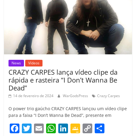
o
p
a
k
h
k
ss
ar
ro
o
m
News
Vídeos
CRAZY CARPES lança vídeo clipe da
rápida e rasteira “I Don’t Wanna Be
Dead”
14 de fevereiro de 2024
WarGodsPress
Crazy Carpes
O power trio gaúcho CRAZY CARPES lançou um vídeo clipe
para a faixa “I Don’t Wanna Be Dead”, presente em
F
T
E
W
Li
G
C
C