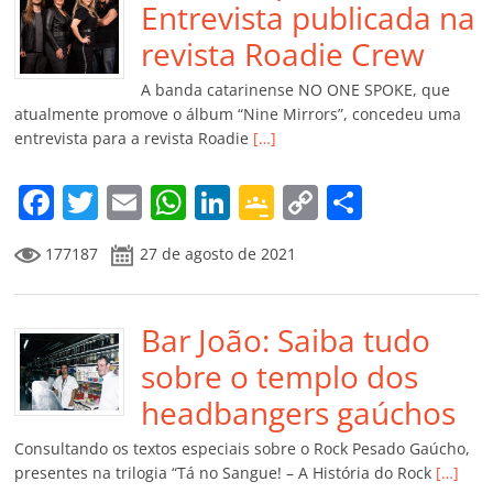
o
p
n
Cl
n
til
Entrevista publicada na
o
p
a
k
h
revista Roadie Crew
k
ss
ar
A banda catarinense NO ONE SPOKE, que
ro
atualmente promove o álbum “Nine Mirrors”, concedeu uma
entrevista para a revista Roadie
[…]
o
m
F
T
E
W
Li
G
C
C
a
w
m
h
n
o
o
o
177187
27 de agosto de 2021
c
itt
ai
at
k
o
p
m
e
er
l
s
e
gl
y
p
b
Bar João: Saiba tudo
A
dI
e
Li
ar
o
p
n
Cl
n
til
sobre o templo dos
o
p
a
k
h
headbangers gaúchos
k
ss
ar
Consultando os textos especiais sobre o Rock Pesado Gaúcho,
ro
presentes na trilogia “Tá no Sangue! – A História do Rock
[…]