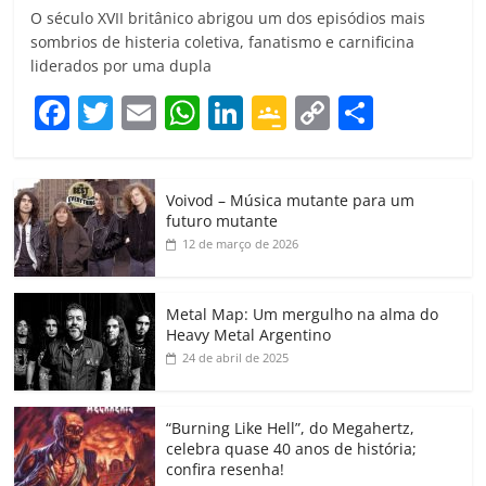
O século XVII britânico abrigou um dos episódios mais
sombrios de histeria coletiva, fanatismo e carnificina
liderados por uma dupla
F
T
E
W
Li
G
C
C
a
w
m
h
n
o
o
o
c
itt
ai
at
k
o
p
m
Voivod – Música mutante para um
e
er
l
s
e
gl
y
p
futuro mutante
b
A
dI
e
Li
ar
12 de março de 2026
o
p
n
Cl
n
til
o
p
a
k
h
Metal Map: Um mergulho na alma do
Heavy Metal Argentino
k
ss
ar
24 de abril de 2025
ro
o
“Burning Like Hell”, do Megahertz,
m
celebra quase 40 anos de história;
confira resenha!