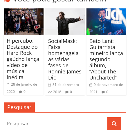
Hipercubo:
SocialMask:
Beto Lani:
Destaque do
Faixa
Guitarrista
Hard Rock
homenageia
mineiro lança
gaúcho lança
as várias
segundo
vídeo de
fases de
álbum,
música
Ronnie James
“About The
inédita
Dio
Uncharted”
28 de janeiro de
31 de dezembro
9 de novembro de
2020
0
de 2018
0
2021
0
Pesquisar