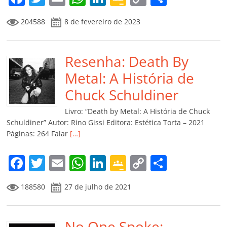
a
w
m
h
n
o
o
o
204588
8 de fevereiro de 2023
c
itt
ai
at
k
o
p
m
e
er
l
s
e
gl
y
p
b
Resenha: Death By
A
dI
e
Li
ar
o
p
n
Cl
n
til
Metal: A História de
o
p
a
k
h
Chuck Schuldiner
k
ss
ar
Livro: “Death by Metal: A História de Chuck
ro
Schuldiner” Autor: Rino Gissi Editora: Estética Torta – 2021
Páginas: 264 Falar
[…]
o
m
F
T
E
W
Li
G
C
C
a
w
m
h
n
o
o
o
188580
27 de julho de 2021
c
itt
ai
at
k
o
p
m
e
er
l
s
e
gl
y
p
No One Spoke: