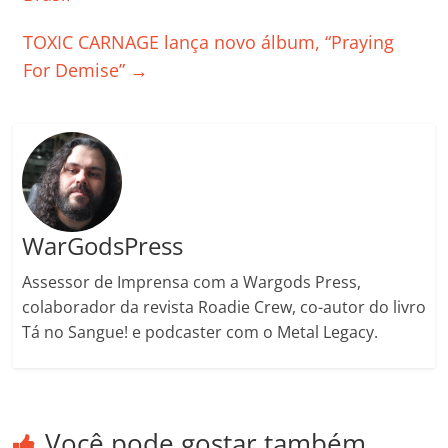
k
ss
ar
TOXIC CARNAGE lança novo álbum, “Praying
ro
For Demise”
→
o
m
WarGodsPress
Assessor de Imprensa com a Wargods Press,
colaborador da revista Roadie Crew, co-autor do livro
Tá no Sangue! e podcaster com o Metal Legacy.
Você pode gostar também