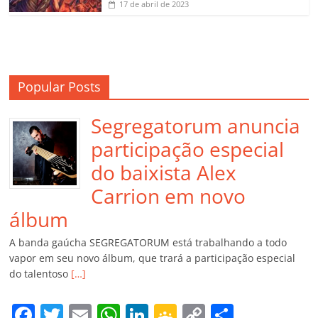
17 de abril de 2023
Popular Posts
Segregatorum anuncia
participação especial
do baixista Alex
Carrion em novo
álbum
A banda gaúcha SEGREGATORUM está trabalhando a todo
vapor em seu novo álbum, que trará a participação especial
do talentoso
[…]
F
T
E
W
Li
G
C
C