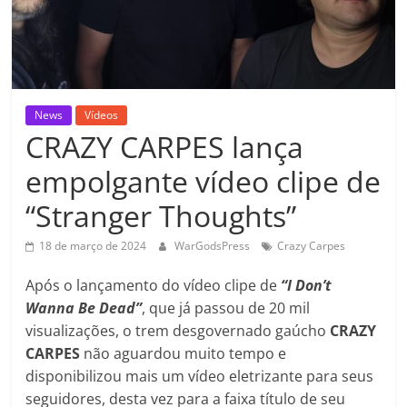
News
Vídeos
CRAZY CARPES lança
empolgante vídeo clipe de
“Stranger Thoughts”
18 de março de 2024
WarGodsPress
Crazy Carpes
Após o lançamento do vídeo clipe de
“I Don’t
Wanna Be Dead”
, que já passou de 20 mil
visualizações, o trem desgovernado gaúcho
CRAZY
CARPES
não aguardou muito tempo e
disponibilizou mais um vídeo eletrizante para seus
seguidores, desta vez para a faixa título de seu