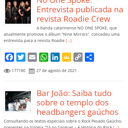
b
A
dI
e
Li
ar
o
p
n
Cl
n
til
Entrevista publicada na
o
p
a
k
h
revista Roadie Crew
k
ss
ar
A banda catarinense NO ONE SPOKE, que
ro
atualmente promove o álbum “Nine Mirrors”, concedeu uma
entrevista para a revista Roadie
[…]
o
m
F
T
E
W
Li
G
C
C
a
w
m
h
n
o
o
o
177180
27 de agosto de 2021
c
itt
ai
at
k
o
p
m
e
er
l
s
e
gl
y
p
b
Bar João: Saiba tudo
A
dI
e
Li
ar
o
p
n
Cl
n
til
sobre o templo dos
o
p
a
k
h
headbangers gaúchos
k
ss
ar
Consultando os textos especiais sobre o Rock Pesado Gaúcho,
presentes na trilogia “Tá no Sangue! – A História do Rock
[…]