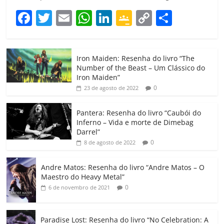
F
T
E
W
Li
G
C
C
a
w
m
h
n
o
o
o
c
itt
ai
at
k
o
p
m
Iron Maiden: Resenha do livro “The
e
er
l
s
e
gl
y
p
Number of the Beast – Um Clássico do
b
A
dI
e
Li
ar
Iron Maiden”
0
23 de agosto de 2022
o
p
n
Cl
n
til
o
p
a
k
h
Pantera: Resenha do livro “Caubói do
Inferno – Vida e morte de Dimebag
k
ss
ar
Darrel”
ro
0
8 de agosto de 2022
o
Andre Matos: Resenha do livro “Andre Matos – O
m
Maestro do Heavy Metal”
0
6 de novembro de 2021
Paradise Lost: Resenha do livro “No Celebration: A