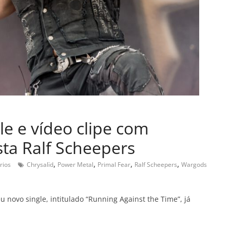
gle e vídeo clipe com
sta Ralf Scheepers
,
,
,
,
rios
Chrysalïd
Power Metal
Primal Fear
Ralf Scheepers
Wargods
 novo single, intitulado “Running Against the Time”, já