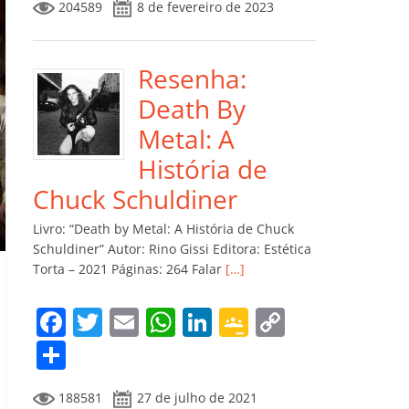
204589
8 de fevereiro de 2023
e
er
l
s
e
gl
y
m
b
A
dI
e
Li
p
o
p
n
Cl
n
ar
Resenha:
o
p
a
k
til
Death By
k
ss
h
Metal: A
ro
ar
História de
o
Chuck Schuldiner
m
Livro: “Death by Metal: A História de Chuck
Schuldiner” Autor: Rino Gissi Editora: Estética
Torta – 2021 Páginas: 264 Falar
[…]
F
T
E
W
Li
G
C
a
w
m
h
n
o
o
C
c
itt
ai
at
k
o
p
o
188581
27 de julho de 2021