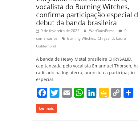
vocalista do Burning Witches,
confirma participação especial 
debut da banda brasileira
9 de fevereiro de 2022
WarGodsPress
0
,
,
comentários
Burning Witches
Chrysalïd
Laura
Guldemond
A banda de Heavy Metal brasileira CHRYSALÏD,
capitaneada pelo vocalista Emannuel Thorsen, h
radicado na Inglaterra, anunciou a participação
especial
F
T
E
W
Li
G
C
a
w
m
h
n
o
o
Ler mais
c
itt
ai
at
k
o
p
e
er
l
s
e
gl
y
b
A
dI
e
Li