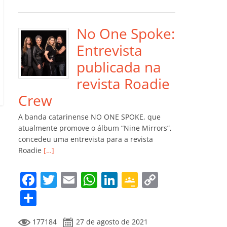
e
er
l
s
e
gl
y
m
b
A
dI
e
Li
p
o
p
n
Cl
n
ar
No One Spoke:
o
p
a
k
til
Entrevista
k
ss
h
publicada na
ro
ar
revista Roadie
o
Crew
m
A banda catarinense NO ONE SPOKE, que
atualmente promove o álbum “Nine Mirrors”,
concedeu uma entrevista para a revista
Roadie
[…]
F
T
E
W
Li
G
C
a
w
m
h
n
o
o
C
c
itt
ai
at
k
o
p
o
177184
27 de agosto de 2021