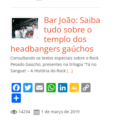
e
er
l
s
e
gl
y
m
b
A
dI
e
Li
p
o
p
n
Cl
n
ar
Bar João: Saiba
o
p
a
k
til
tudo sobre o
k
ss
h
templo dos
ro
ar
headbangers gaúchos
o
Consultando os textos especiais sobre o Rock
m
Pesado Gaúcho, presentes na trilogia “Tá no
Sangue! – A História do Rock
[…]
F
T
E
W
Li
G
C
a
w
m
h
n
o
o
C
c
itt
ai
at
k
o
p
o
14234
1 de março de 2019
e
er
l
s
e
gl
y
m
b
A
dI
e
Li
p