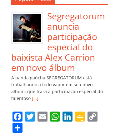
Segregatorum
anuncia
participação
especial do
baixista Alex Carrion
em novo álbum
A banda gaúcha SEGREGATORUM está
trabalhando a todo vapor em seu novo
álbum, que trará a participação especial do
talentoso
[…]
F
T
E
W
Li
G
C
a
w
m
h
n
o
o
C
c
itt
ai
at
k
o
p
o