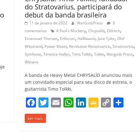
do Stratovarius, participará do
do
debut da banda brasileira
11 de janeiro de 2022
WarGodsPress
0
,
,
,
comentários
A Fool's Mockery
Chrysalïd
Eldritch
,
,
,
,
Emannuel Thorsen
Enforcer
Hellbound
Jase Tyler
Olof
,
,
,
,
Wikstrand
Power Metal
Revolution Renaissance
Stratovarius
,
,
,
,
,
Symfonia
Terence Holler
Timo Tolkki
Tolkki
Wargods Press
Witnere
oje
A banda de Heavy Metal CHRYSALÏD anunciou mais
um convidado especial para seu disco de estreia, o
guitarrista Timo Tolkki,
C
F
T
E
W
Li
G
C
C
o
a
w
m
h
n
o
o
o
m
Ler mais
c
itt
ai
at
k
o
p
m
p
e
er
l
s
e
gl
y
p
ar