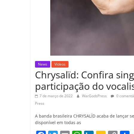
News
Vídeos
Chrysalïd: Confira sin
participação do vocali
7 de março de 2022
WarGodsPress
0 comentá
Press
A banda brasileira CHRYSALÏD acaba de lançar seu
disponível em todas as