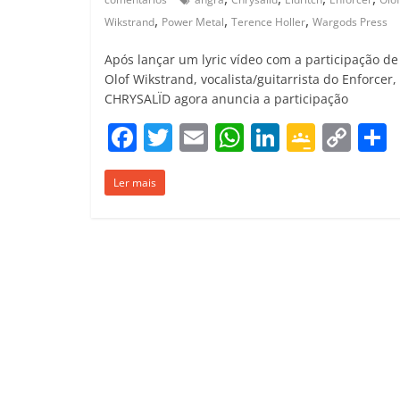
,
,
,
Wikstrand
Power Metal
Terence Holler
Wargods Press
Após lançar um lyric vídeo com a participação de
Olof Wikstrand, vocalista/guitarrista do Enforcer,
CHRYSALÏD agora anuncia a participação
F
T
E
W
Li
G
C
a
w
m
h
n
o
o
Ler mais
c
itt
ai
at
k
o
p
e
er
l
s
e
gl
y
b
A
dI
e
Li
o
p
n
Cl
n
t
o
p
a
k
k
ss
ro
o