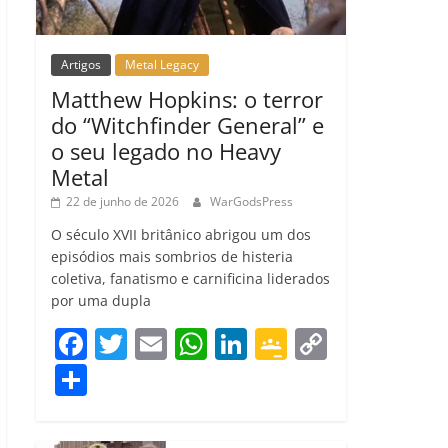
Artigos
Metal Legacy
Matthew Hopkins: o terror
do “Witchfinder General” e
o seu legado no Heavy
Metal
22 de junho de 2026
WarGodsPress
O século XVII britânico abrigou um dos
episódios mais sombrios de histeria
coletiva, fanatismo e carnificina liderados
por uma dupla
F
T
E
W
Li
G
C
a
w
m
h
n
o
o
C
c
itt
ai
at
k
o
p
o
e
er
l
s
e
gl
y
m