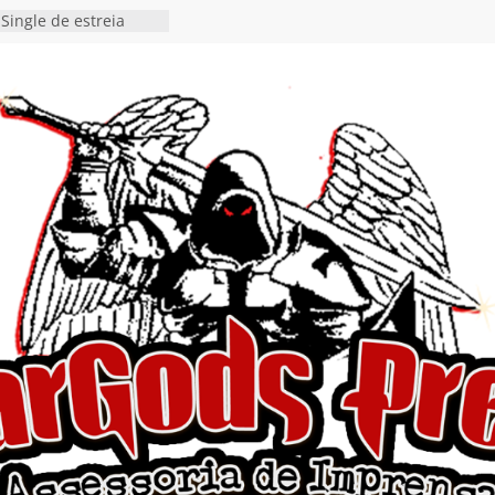
Single de estreia
” chega ao Spotify e
ia EP para o próximo
 vídeo de guitar & bass
de “Eclipse”, segundo
bum “Dreaming”
estiona a
o e a artificialidade
ingle e videoclipe de
ams”
nda gaúcha de Heavy
o debut “Hellforge”
 Single “Dead Flies
stá nas plataformas em
orge A. Romero