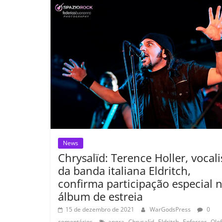
o
p
n
Cl
n
t
o
p
a
k
k
ss
ro
o
m
News
Chrysalïd: Terence Holler, vocali
da banda italiana Eldritch,
confirma participação especial 
álbum de estreia
15 de dezembro de 2021
WarGodsPress
0
,
,
,
,
comentários
angra
Chrysalïd
Eldritch
Enforcer
Olof