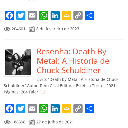
F
T
E
W
Li
G
C
C
a
w
m
h
n
o
o
o
204601
8 de fevereiro de 2023
c
itt
ai
at
k
o
p
m
e
er
l
s
e
gl
y
p
b
Resenha: Death By
A
dI
e
Li
ar
o
p
n
Cl
n
til
Metal: A História de
o
p
a
k
h
Chuck Schuldiner
k
ss
ar
Livro: “Death by Metal: A História de Chuck
ro
Schuldiner” Autor: Rino Gissi Editora: Estética Torta – 2021
Páginas: 264 Falar
[…]
o
m
F
T
E
W
Li
G
C
C
a
w
m
h
n
o
o
o
188598
27 de julho de 2021
c
itt
ai
at
k
o
p
m