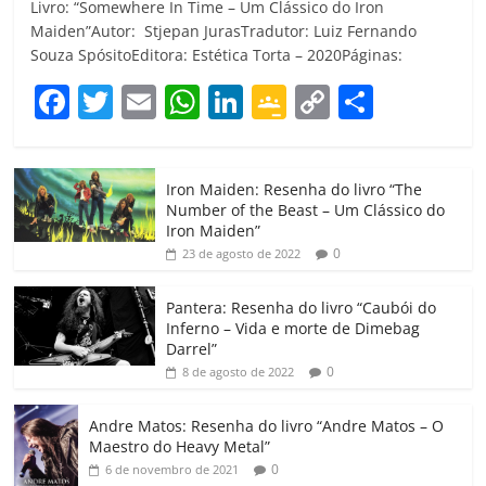
Livro: “Somewhere In Time – Um Clássico do Iron
Maiden”Autor: Stjepan JurasTradutor: Luiz Fernando
Souza SpósitoEditora: Estética Torta – 2020Páginas:
F
T
E
W
Li
G
C
C
a
w
m
h
n
o
o
o
c
itt
ai
at
k
o
p
m
Iron Maiden: Resenha do livro “The
e
er
l
s
e
gl
y
p
Number of the Beast – Um Clássico do
b
A
dI
e
Li
ar
Iron Maiden”
0
23 de agosto de 2022
o
p
n
Cl
n
til
o
p
a
k
h
Pantera: Resenha do livro “Caubói do
Inferno – Vida e morte de Dimebag
k
ss
ar
Darrel”
ro
0
8 de agosto de 2022
o
Andre Matos: Resenha do livro “Andre Matos – O
m
Maestro do Heavy Metal”
0
6 de novembro de 2021