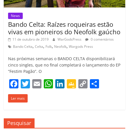
News
Bando Celta: Raízes roqueiras estão
vivas em pioneiros do Neofolk gaúcho
11 de outubro de 2019
WarGodsPress
0 comentários
,
,
,
,
Bando Celta
Celta
Folk
Neofolk
Wargods Press
Nas próximas semanas o BANDO CELTA disponibilizará
cinco singles, que no final completará o lançamento do EP
“Festim Pagão”. O
F
T
E
W
Li
G
C
C
a
w
m
h
n
o
o
o
Ler mais
c
itt
ai
at
k
o
p
m
e
er
l
s
e
gl
y
p
b
A
dI
e
Li
ar
Pesquisar