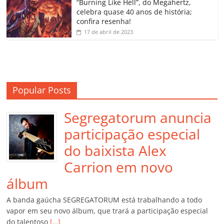
o
“Burning Like Hell”, do Megahertz,
m
celebra quase 40 anos de história;
confira resenha!
17 de abril de 2023
Popular Posts
Segregatorum anuncia
participação especial
do baixista Alex
Carrion em novo
álbum
A banda gaúcha SEGREGATORUM está trabalhando a todo
vapor em seu novo álbum, que trará a participação especial
do talentoso
[…]