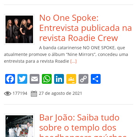
e
er
l
s
e
gl
y
p
b
No One Spoke:
A
dI
e
Li
ar
o
p
n
Cl
n
til
Entrevista publicada na
o
p
a
k
h
revista Roadie Crew
k
ss
ar
A banda catarinense NO ONE SPOKE, que
ro
atualmente promove o álbum “Nine Mirrors”, concedeu uma
entrevista para a revista Roadie
[…]
o
m
F
T
E
W
Li
G
C
C
a
w
m
h
n
o
o
o
177194
27 de agosto de 2021
c
itt
ai
at
k
o
p
m
e
er
l
s
e
gl
y
p
b
Bar João: Saiba tudo
A
dI
e
Li
ar
o
p
n
Cl
n
til
sobre o templo dos