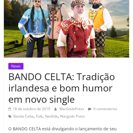
News
BANDO CELTA: Tradição
irlandesa e bom humor
em novo single
18 de outubro de 2019
WarGodsPress
0 comentários
,
,
,
Bando Celta
Folk
Neofolk
Wargods Press
O BANDO CELTA está divulgando o lançamento de seu