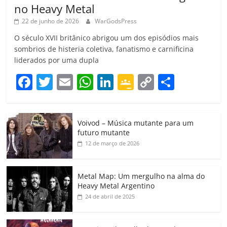
no Heavy Metal
22 de junho de 2026
WarGodsPress
O século XVII britânico abrigou um dos episódios mais
sombrios de histeria coletiva, fanatismo e carnificina
liderados por uma dupla
F
T
E
W
Li
G
C
C
a
w
m
h
n
o
o
o
c
itt
ai
at
k
o
p
m
Voivod – Música mutante para um
e
er
l
s
e
gl
y
p
futuro mutante
b
A
dI
e
Li
ar
12 de março de 2026
o
p
n
Cl
n
til
o
p
a
k
h
Metal Map: Um mergulho na alma do
Heavy Metal Argentino
k
ss
ar
24 de abril de 2025
ro