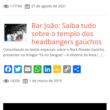
a
w
m
h
n
o
o
o
177194
27 de agosto de 2021
c
itt
ai
at
k
o
p
m
e
er
l
s
e
gl
y
p
b
Bar João: Saiba tudo
A
dI
e
Li
ar
o
p
n
Cl
n
til
sobre o templo dos
o
p
a
k
h
headbangers gaúchos
k
ss
ar
Consultando os textos especiais sobre o Rock Pesado Gaúcho,
ro
presentes na trilogia “Tá no Sangue! – A História do Rock
[…]
o
F
T
E
W
Li
G
C
C
m
a
w
m
h
n
o
o
o
14256
1 de março de 2019
c
itt
ai
at
k
o
p
m
e
er
l
s
e
gl
y
p
b
A
dI
e
Li
ar
o
p
n
Cl
n
til