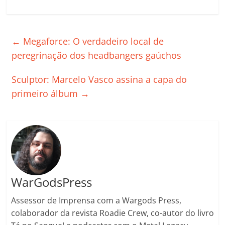
c
itt
ai
at
k
o
p
m
e
er
l
s
e
gl
y
p
←
Megaforce: O verdadeiro local de
b
A
dI
e
Li
ar
peregrinação dos headbangers gaúchos
o
p
n
Cl
n
til
o
p
a
k
h
Sculptor: Marcelo Vasco assina a capa do
k
ss
ar
primeiro álbum
→
ro
o
m
WarGodsPress
Assessor de Imprensa com a Wargods Press,
colaborador da revista Roadie Crew, co-autor do livro