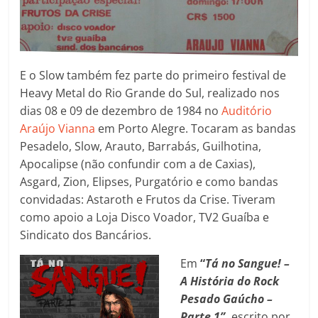
E o Slow também fez parte do primeiro festival de
Heavy Metal do Rio Grande do Sul, realizado nos
dias 08 e 09 de dezembro de 1984 no
Auditório
Araújo Vianna
em Porto Alegre. Tocaram as bandas
Pesadelo, Slow, Arauto, Barrabás, Guilhotina,
Apocalipse (não confundir com a de Caxias),
Asgard, Zio
n, Elipses, Purgatório e como bandas
convidadas: Astaroth e Frutos da Crise. Tiveram
como apoio a Loja Disco Voador, TV2 Guaíba e
Sindicato dos Bancários.
Em
“
Tá no Sangue! –
A História do Rock
Pesado Gaúcho –
Parte 1”,
escrito por