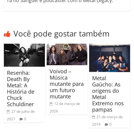
Tá no Sangue! e podcaster com o Metal Legacy.
Você pode gostar também
Voivod –
Resenha:
Música
Metal
Death By
mutante para
Gaúcho: As
Metal: A
um futuro
origens do
História de
mutante
Metal
Chuck
Extremo nos
Schuldiner
12 de março de
pampas
2026
27 de julho de
21 de março de
2021
0
2019
0