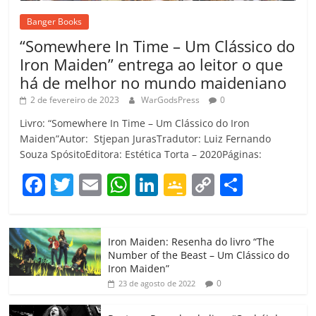
Banger Books
“Somewhere In Time – Um Clássico do
Iron Maiden” entrega ao leitor o que
há de melhor no mundo maideniano
2 de fevereiro de 2023
WarGodsPress
0
Livro: “Somewhere In Time – Um Clássico do Iron
Maiden”Autor: Stjepan JurasTradutor: Luiz Fernando
Souza SpósitoEditora: Estética Torta – 2020Páginas:
F
T
E
W
Li
G
C
C
a
w
m
h
n
o
o
o
c
itt
ai
at
k
o
p
m
Iron Maiden: Resenha do livro “The
e
er
l
s
e
gl
y
p
Number of the Beast – Um Clássico do
b
A
dI
e
Li
ar
Iron Maiden”
0
23 de agosto de 2022
o
p
n
Cl
n
til