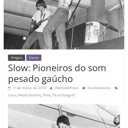
Artigos
Livros
Slow: Pioneiros do som
pesado gaúcho
11 de março de 2019
WarGodsPress
0 comentários
,
,
,
Livro
Metal Gaúcho
Slow
Tá no Sangue!