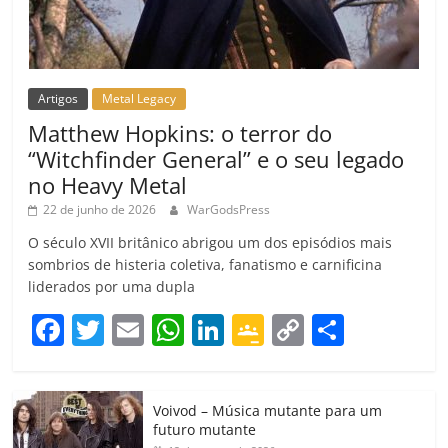
Artigos
Metal Legacy
Matthew Hopkins: o terror do
“Witchfinder General” e o seu legado
no Heavy Metal
22 de junho de 2026
WarGodsPress
O século XVII britânico abrigou um dos episódios mais
sombrios de histeria coletiva, fanatismo e carnificina
liderados por uma dupla
F
T
E
W
Li
G
C
C
a
w
m
h
n
o
o
o
c
itt
ai
at
k
o
p
m
Voivod – Música mutante para um
e
er
l
s
e
gl
y
p
futuro mutante