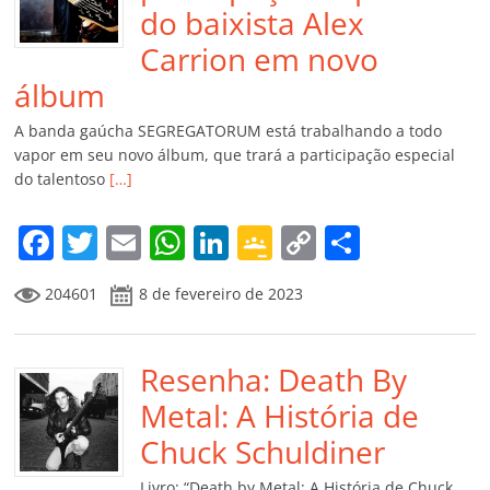
do baixista Alex
Carrion em novo
álbum
A banda gaúcha SEGREGATORUM está trabalhando a todo
vapor em seu novo álbum, que trará a participação especial
do talentoso
[…]
F
T
E
W
Li
G
C
C
a
w
m
h
n
o
o
o
204601
8 de fevereiro de 2023
c
itt
ai
at
k
o
p
m
e
er
l
s
e
gl
y
p
b
Resenha: Death By
A
dI
e
Li
ar
o
p
n
Cl
n
til
Metal: A História de
o
p
a
k
h
Chuck Schuldiner
k
ss
ar
Livro: “Death by Metal: A História de Chuck