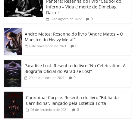
o
p
a
k
h
Pantera: Resenha do livro “Caubói do
Inferno – Vida e morte de Dimebag
k
ss
ar
Darrel”
ro
0
8 de agosto de 2022
o
Andre Matos: Resenha do livro “Andre Matos – O
m
Maestro do Heavy Metal”
0
6 de novembro de 2021
Paradise Lost: Resenha do livro “No Celebration: A
Biografia Oficial do Paradise Lost”
0
29 de outubro de 2021
Cannnibal Corpse: Resenha do livro “Bíblia da
Carnificina”, lançado pela Estética Torta
0
26 de setembro de 2021