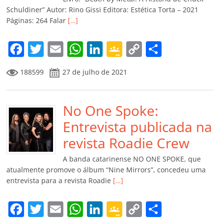
ro
Schuldiner” Autor: Rino Gissi Editora: Estética Torta – 2021
Páginas: 264 Falar
[…]
o
m
F
T
E
W
Li
G
C
C
a
w
m
h
n
o
o
o
188599
27 de julho de 2021
c
itt
ai
at
k
o
p
m
e
er
l
s
e
gl
y
p
b
No One Spoke:
A
dI
e
Li
ar
o
p
n
Cl
n
til
Entrevista publicada na
o
p
a
k
h
revista Roadie Crew
k
ss
ar
A banda catarinense NO ONE SPOKE, que
ro
atualmente promove o álbum “Nine Mirrors”, concedeu uma
entrevista para a revista Roadie
[…]
o
m
F
T
E
W
Li
G
C
C