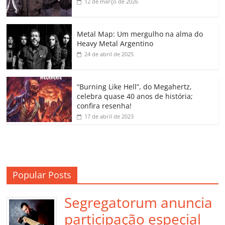
b
A
dI
e
Li
ar
12 de março de 2026
o
p
n
Cl
n
til
o
p
a
k
h
Metal Map: Um mergulho na alma do
Heavy Metal Argentino
k
ss
ar
24 de abril de 2025
ro
o
“Burning Like Hell”, do Megahertz,
m
celebra quase 40 anos de história;
confira resenha!
17 de abril de 2023
Popular Posts
Segregatorum anuncia
participação especial