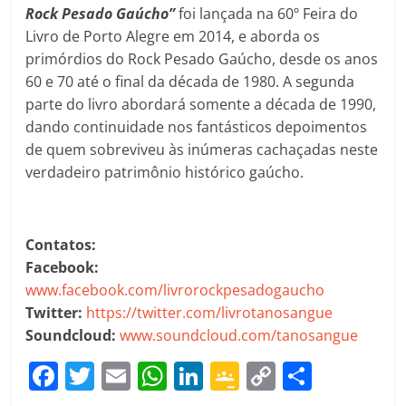
Rock Pesado Gaúcho”
foi lançada na 60º Feira do
Livro de Porto Alegre em 2014, e aborda os
primórdios do Rock Pesado Gaúcho, desde os anos
60 e 70 até o final da década de 1980. A segunda
parte do livro abordará somente a década de 1990,
dando continuidade nos fantásticos depoimentos
de quem sobreviveu às inúmeras cachaçadas neste
verdadeiro patrimônio histórico gaúcho.
Contatos:
Facebook:
www.facebook.com/livrorockpesadogaucho
Twitter:
https://twitter.com/livrotanosangue
Soundcloud:
www.soundcloud.com/tanosangue
F
T
E
W
Li
G
C
C
a
w
m
h
n
o
o
o