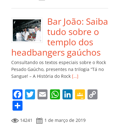
e
er
l
s
e
gl
y
m
b
A
dI
e
Li
p
o
p
n
Cl
n
ar
Bar João: Saiba
o
p
a
k
til
tudo sobre o
k
ss
h
templo dos
ro
ar
headbangers gaúchos
o
Consultando os textos especiais sobre o Rock
m
Pesado Gaúcho, presentes na trilogia “Tá no
Sangue! – A História do Rock
[…]
F
T
E
W
Li
G
C
a
w
m
h
n
o
o
C
c
itt
ai
at
k
o
p
o
14241
1 de março de 2019
e
er
l
s
e
gl
y
m
b
A
dI
e
Li
p