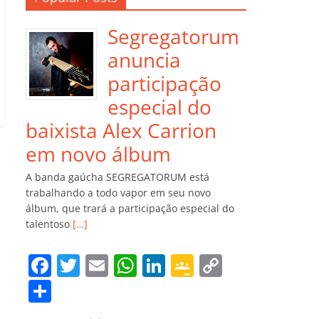
Segregatorum
anuncia
participação
especial do
baixista Alex Carrion
em novo álbum
A banda gaúcha SEGREGATORUM está
trabalhando a todo vapor em seu novo
álbum, que trará a participação especial do
talentoso
[…]
F
T
E
W
Li
G
C
a
w
m
h
n
o
o
C
c
itt
ai
at
k
o
p
o