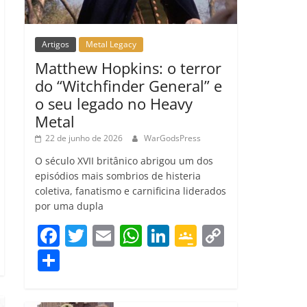
Artigos
Metal Legacy
Matthew Hopkins: o terror
do “Witchfinder General” e
o seu legado no Heavy
Metal
22 de junho de 2026
WarGodsPress
O século XVII britânico abrigou um dos
episódios mais sombrios de histeria
coletiva, fanatismo e carnificina liderados
por uma dupla
F
T
E
W
Li
G
C
a
w
m
h
n
o
o
C
c
itt
ai
at
k
o
p
o
e
er
l
s
e
gl
y
m