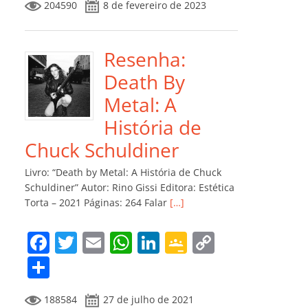
204590
8 de fevereiro de 2023
e
er
l
s
e
gl
y
m
b
A
dI
e
Li
p
o
p
n
Cl
n
ar
Resenha:
o
p
a
k
til
Death By
k
ss
h
Metal: A
ro
ar
História de
o
Chuck Schuldiner
m
Livro: “Death by Metal: A História de Chuck
Schuldiner” Autor: Rino Gissi Editora: Estética
Torta – 2021 Páginas: 264 Falar
[…]
F
T
E
W
Li
G
C
a
w
m
h
n
o
o
C
c
itt
ai
at
k
o
p
o
188584
27 de julho de 2021