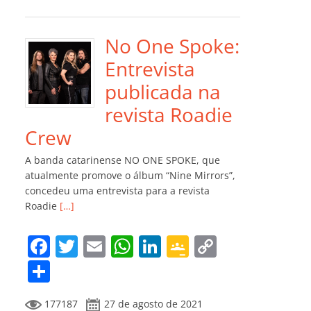
e
er
l
s
e
gl
y
m
b
A
dI
e
Li
p
o
p
n
Cl
n
ar
No One Spoke:
o
p
a
k
til
Entrevista
k
ss
h
publicada na
ro
ar
revista Roadie
o
Crew
m
A banda catarinense NO ONE SPOKE, que
atualmente promove o álbum “Nine Mirrors”,
concedeu uma entrevista para a revista
Roadie
[…]
F
T
E
W
Li
G
C
a
w
m
h
n
o
o
C
c
itt
ai
at
k
o
p
o
177187
27 de agosto de 2021