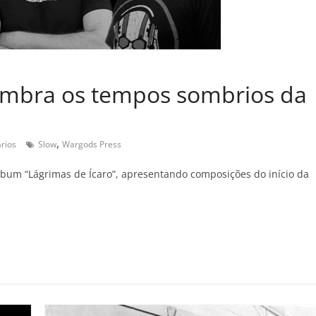
lembra os tempos sombrios da
,
rios
Slow
Wargods Press
lbum “Lágrimas de Ícaro”, apresentando composições do início da
C
o
m
p
ar