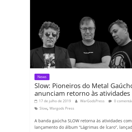
o
p
n
Cl
n
t
o
p
a
k
k
ss
ro
o
m
News
Slow: Pioneiros do Metal Gaúch
anunciam retorno às atividades
17 de julho de 2019
WarGodsPress
0 comentár
,
Slow
Wargods Press
A banda gaúcha SLOW retorna às atividades com
lançamento do álbum “Lágrimas de Ícaro”, lança