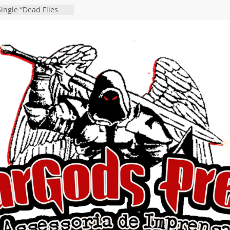
ingle “Dead Flies
á nas plataformas em
rge A. Romero
en detalha a
“Fly Rig” definitivo
estival Hell’s Heroes
vídeo de guitar & bass
e “Eclipse”, segundo
um “Dreaming”
tiona a
e a artificialidade
ngle e videoclipe de
s”
da gaúcha de Heavy
debut “Hellforge”