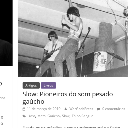
il
h
ar
o
Artigos
Livros
Slow: Pioneiros do som pesado
ios
gaúcho
11 de março de 2019
WarGodsPress
0 comentários
,
,
,
Livro
Metal Gaúcho
Slow
Tá no Sangue!
 o
do
Desde os primórdios a cena underground de Porto