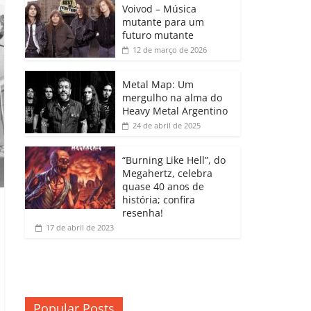
b
A
dI
e
Li
Voivod – Música
p
mutante para um
o
p
n
Cl
n
ar
futuro mutante
12 de março de 2026
o
p
a
k
til
k
ss
h
Metal Map: Um
ro
mergulho na alma do
ar
Heavy Metal Argentino
o
24 de abril de 2025
m
“Burning Like Hell”, do
Megahertz, celebra
quase 40 anos de
história; confira
resenha!
17 de abril de 2023
Popular Posts