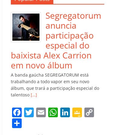
Segregatorum
anuncia
participação
especial do
baixista Alex Carrion
em novo álbum
A banda gaúcha SEGREGATORUM está
trabalhando a todo vapor em seu novo
álbum, que trará a participação especial do
talentoso
[…]
F
T
E
W
Li
G
C
a
w
m
h
n
o
o
C
c
itt
ai
at
k
o
p
o