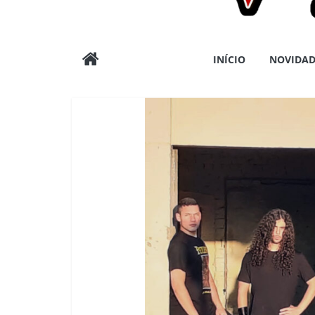
Wargods
INÍCIO
NOVIDAD
Press
Assessoria
e
Conteúdos