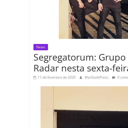
News
Segregatorum: Grupo 
Radar nesta sexta-feir
11 de fevereiro de 2020
WarGodsPress
0 come