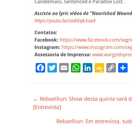
Candlemass, Sentenced e Paradise Lost.
Assista ao lyric vídeo de “Nourished Woun
https://youtu.be/siahEqk3ua4
Contatos:
Facebook:
https://www.facebook.com/seg
Instagram:
https://www.instagram.com/se
Assessoria de Imprensa:
www.wargodspres
F
T
E
W
Li
G
C
a
w
m
h
n
o
o
c
itt
ai
at
k
o
p
e
er
l
s
e
gl
y
←
Rebaelliun: Show desta quinta será 
b
A
dI
e
Li
[Entrevista]
o
p
n
Cl
n
t
Rebaelliun: Em entrevista, tu
o
p
a
k