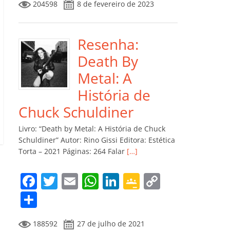
204598
8 de fevereiro de 2023
e
er
l
s
e
gl
y
m
b
A
dI
e
Li
p
o
p
n
Cl
n
ar
Resenha:
o
p
a
k
til
Death By
k
ss
h
Metal: A
ro
ar
História de
o
Chuck Schuldiner
m
Livro: “Death by Metal: A História de Chuck
Schuldiner” Autor: Rino Gissi Editora: Estética
Torta – 2021 Páginas: 264 Falar
[…]
F
T
E
W
Li
G
C
a
w
m
h
n
o
o
C
c
itt
ai
at
k
o
p
o
188592
27 de julho de 2021