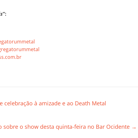
ds
”:
regatorummetal
gregatorummetal
s.com.br
C
o
m
p
de celebração à amizade e ao Death Metal
ar
il
do sobre o show desta quinta-feira no Bar Ocidente
→
h