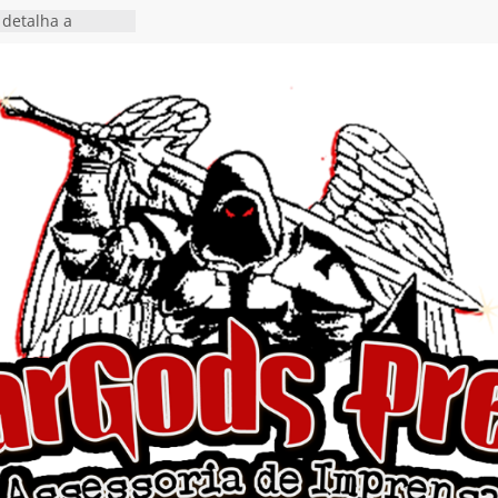
detalha a
 Rig” definitivo
ival Hell’s Heroes
tosth chega ao
ional em formato
o nas plataformas
cia show em
 Autoral” e
to do novo single
 hiato de uma
nçamento do EP
, I Begin”
 o single “Keep
live!” e detalha
ovo álbum