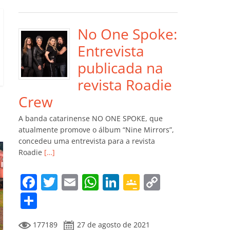
e
er
l
s
e
gl
y
m
b
A
dI
e
Li
p
o
p
n
Cl
n
ar
No One Spoke:
o
p
a
k
til
Entrevista
k
ss
h
publicada na
ro
ar
revista Roadie
o
Crew
m
A banda catarinense NO ONE SPOKE, que
atualmente promove o álbum “Nine Mirrors”,
concedeu uma entrevista para a revista
Roadie
[…]
F
T
E
W
Li
G
C
a
w
m
h
n
o
o
C
c
itt
ai
at
k
o
p
o
177189
27 de agosto de 2021