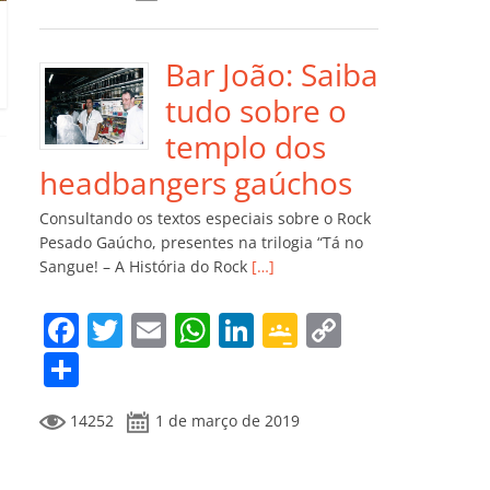
e
er
l
s
e
gl
y
m
b
A
dI
e
Li
p
o
p
n
Cl
n
ar
Bar João: Saiba
o
p
a
k
til
tudo sobre o
k
ss
h
templo dos
ro
ar
headbangers gaúchos
o
Consultando os textos especiais sobre o Rock
m
Pesado Gaúcho, presentes na trilogia “Tá no
Sangue! – A História do Rock
[…]
F
T
E
W
Li
G
C
a
w
m
h
n
o
o
C
c
itt
ai
at
k
o
p
o
14252
1 de março de 2019
e
er
l
s
e
gl
y
m
b
A
dI
e
Li
p