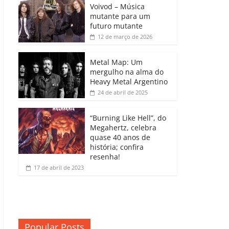
b
A
dI
e
Li
Voivod – Música
p
mutante para um
o
p
n
Cl
n
ar
futuro mutante
12 de março de 2026
o
p
a
k
til
k
ss
h
Metal Map: Um
ro
mergulho na alma do
ar
Heavy Metal Argentino
o
24 de abril de 2025
m
“Burning Like Hell”, do
Megahertz, celebra
quase 40 anos de
história; confira
resenha!
17 de abril de 2023
Popular Posts