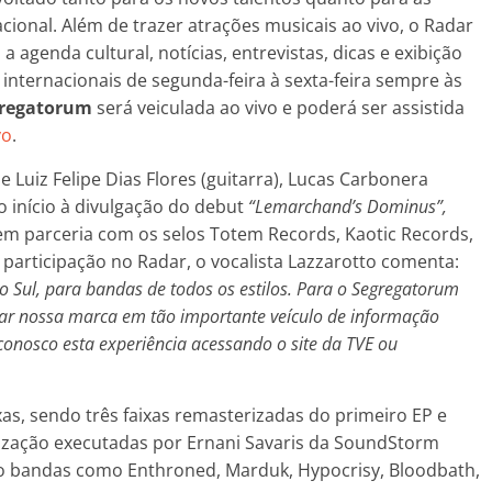
cional. Além de trazer atrações musicais ao vivo, o Radar
agenda cultural, notícias, entrevistas, dicas e exibição
 internacionais de segunda-feira à sexta-feira sempre às
gregatorum
será veiculada ao vivo e poderá ser assistida
vo
.
 e Luiz Felipe Dias Flores (guitarra), Lucas Carbonera
do início à divulgação do debut
“Lemarchand’s Dominus”,
 parceria com os selos Totem Records, Kaotic Records,
 participação no Radar, o vocalista Lazzarotto comenta:
o Sul, para bandas de todos os estilos. Para o Segregatorum
xar nossa marca em tão importante veículo de informação
conosco esta experiência acessando o site da TVE ou
.
as, sendo três faixas remasterizadas do primeiro EP e
rização executadas por Ernani Savaris da SoundStorm
tão bandas como Enthroned, Marduk, Hypocrisy, Bloodbath,