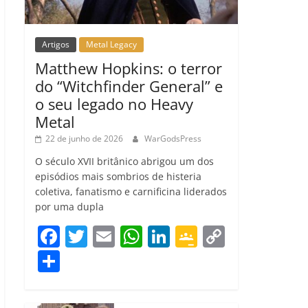
Artigos
Metal Legacy
Matthew Hopkins: o terror
do “Witchfinder General” e
o seu legado no Heavy
Metal
22 de junho de 2026
WarGodsPress
O século XVII britânico abrigou um dos
episódios mais sombrios de histeria
coletiva, fanatismo e carnificina liderados
por uma dupla
F
T
E
W
Li
G
C
a
w
m
h
n
o
o
C
c
itt
ai
at
k
o
p
o
e
er
l
s
e
gl
y
m