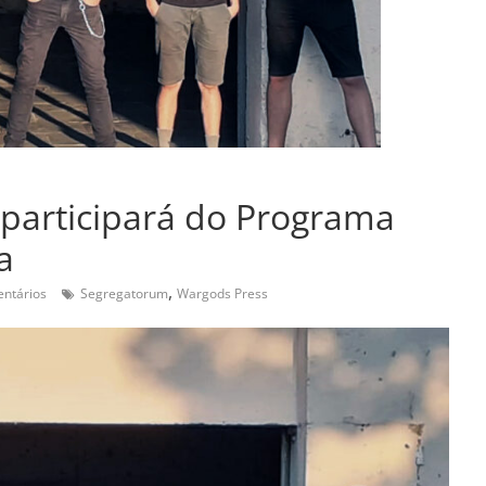
participará do Programa
a
,
ntários
Segregatorum
Wargods Press