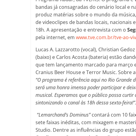
bandas já consagradas do cenário local e na
produz matérias sobre o mundo da música, a 
de videoclipes de bandas locais, nacionais e
18h. A apresentação e entrevista com o
Se
pela internet, em
www.tve.com.br/tve-ao-vi
Lucas A. Lazzarotto (vocal), Christian Gedoz
(baixo) e Carlos Acosta (bateria) estão dan
que tem lançamento marcado para março em
Cranius Beer House e Terror Music. Sobre a
“O programa é referência aqui no Rio Grande d
será uma honra imensa poder participar e dei
musical. Esperamos que o público possa curtir 
sintonizando o canal às 18h dessa sexta-feira!”
“Lemarchand’s Dominus”
contará com 10 faix
sete faixas inéditas, com mixagem e maste
Studio. Dentre as influências do grupo es