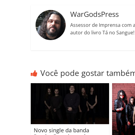
k
ss
ro
WarGodsPress
o
Assessor de Imprensa com a 
m
autor do livro Tá no Sangue
Você pode gostar també
Novo single da banda