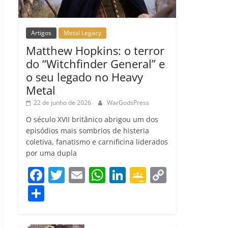
Artigos
Metal Legacy
Matthew Hopkins: o terror
do “Witchfinder General” e
o seu legado no Heavy
Metal
22 de junho de 2026
WarGodsPress
O século XVII britânico abrigou um dos
episódios mais sombrios de histeria
coletiva, fanatismo e carnificina liderados
por uma dupla
F
T
E
W
Li
G
C
a
w
m
h
n
o
o
C
c
itt
ai
at
k
o
p
o
e
er
l
s
e
gl
y
m