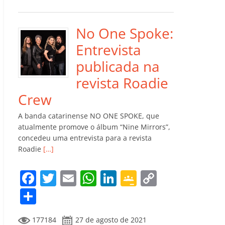
e
er
l
s
e
gl
y
m
b
A
dI
e
Li
p
o
p
n
Cl
n
ar
No One Spoke:
o
p
a
k
til
Entrevista
k
ss
h
publicada na
ro
ar
revista Roadie
o
Crew
m
A banda catarinense NO ONE SPOKE, que
atualmente promove o álbum “Nine Mirrors”,
concedeu uma entrevista para a revista
Roadie
[…]
F
T
E
W
Li
G
C
a
w
m
h
n
o
o
C
c
itt
ai
at
k
o
p
o
177184
27 de agosto de 2021