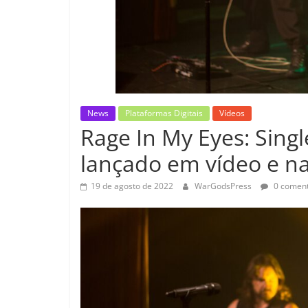
News
Plataformas Digitais
Vídeos
Rage In My Eyes: Singl
lançado em vídeo e na
19 de agosto de 2022
WarGodsPress
0 coment