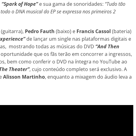
a
“Spark of Hope”
e sua gama de sonoridades:
“Tudo tão
todo o DNA musical do EP se expressa nos primeiros 2
(guitarra),
Pedro Fauth
(baixo) e
Francis Cassol
(bateria)
Experience”
de lançar um single nas plataformas digitais e
 dias, mostrando todas as músicas do DVD
“And Then
 oportunidade que os fãs terão em concorrer a ingressos,
os, bem como conferir o DVD na íntegra no YouTube ao
The Theater”
, cujo conteúdo completo será exclusivo. A
de
Alisson Martinho
, enquanto a mixagem do áudio leva a