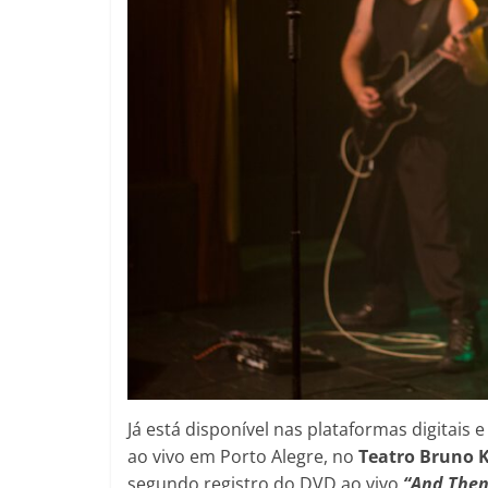
Já está disponível nas plataformas digitais
ao vivo em Porto Alegre, no
Teatro Bruno K
segundo registro do DVD ao vivo
“And Then