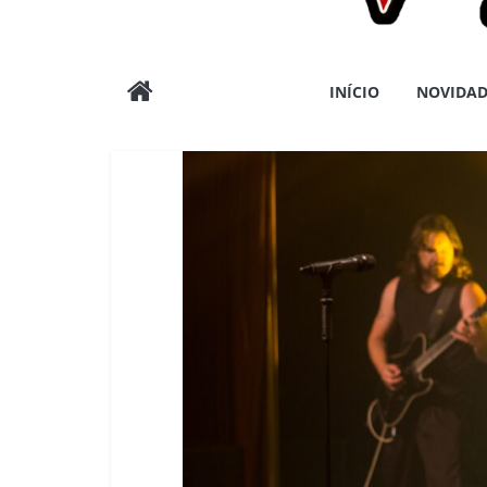
Wargods
INÍCIO
NOVIDAD
Press
Assessoria
e
Conteúdos