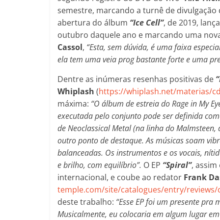
semestre, marcando a turnê de divulgação 
abertura do álbum
“Ice Cell”
, de 2019, lan
outubro daquele ano e marcando uma nova f
Cassol
,
“Esta, sem dúvida, é uma faixa especial
ela tem uma veia prog bastante forte e uma p
Dentre as inúmeras resenhas positivas de
“
Whiplash
(
https://whiplash.net/materias/
máxima:
“O álbum de estreia do Rage in My Eye
executada pelo conjunto pode ser definida co
de Neoclassical Metal (na linha do Malmsteen,
outro ponto de destaque. As músicas soam vib
balanceadas. Os instrumentos e os vocais, nítid
e brilho, com equilíbrio”.
O EP
“Spiral”
, assim
internacional, e coube ao redator
Frank D
temple.com/site/catalogues/entry/reviews/
deste trabalho:
“Esse EP foi um presente pra m
Musicalmente, eu colocaria em algum lugar em 