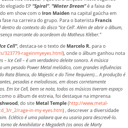
do elogiado EP
“Spiral”
.
“Winter Dream”
é a faixa de
çado em show com o
Iron Maiden
na capital gaúcha em
ase na carreira do grupo. Para o baterista
Francis
 dentro do contexto do disco “Ice Cell’. Além de abrir o álbum,
resença marcante do acordeom do Matheus Kléber.”
Ice Cell”
, destaca-se o texto de
Marcelo R.
para o
cds/323779-rageinmyeyes.html
), onde o álbum ganhou nota
s – Ice Cell – é um verdadeiro deleite sonoro. A música
mo um pesado Power Metal melódico, com grandes influências
 do Rata Blanca, do Majestic e do Time Requiem)… A produção é
rantes, pesadas e melodiosas, em doses corretamente
os. Em Ice Cell, bem se nota, todos os músicos tiveram espaço
 como o álbum de estreia, foi destaque na imprensa
ashwood
, do site
Metal Temple
(
http://www.metal-
cd_3/r_2/rage-in-my-eyes.htm
) , descrever a diversidade
im. Eclético é uma palavra que eu usaria para descrevê-lo.
torno de Annihilator e Megadeth (os anos de Marty