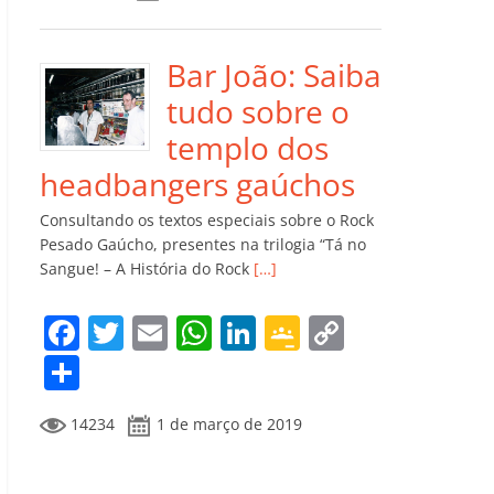
e
er
l
s
e
gl
y
m
b
A
dI
e
Li
p
o
p
n
Cl
n
ar
Bar João: Saiba
o
p
a
k
til
tudo sobre o
k
ss
h
templo dos
ro
ar
headbangers gaúchos
o
Consultando os textos especiais sobre o Rock
m
Pesado Gaúcho, presentes na trilogia “Tá no
Sangue! – A História do Rock
[…]
F
T
E
W
Li
G
C
a
w
m
h
n
o
o
C
c
itt
ai
at
k
o
p
o
14234
1 de março de 2019
e
er
l
s
e
gl
y
m
b
A
dI
e
Li
p