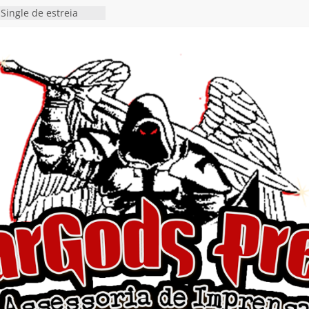
Single de estreia
” chega ao Spotify e
ia EP para o próximo
 vídeo de guitar & bass
de “Eclipse”, segundo
bum “Dreaming”
estiona a
o e a artificialidade
ingle e videoclipe de
ams”
nda gaúcha de Heavy
o debut “Hellforge”
 Single “Dead Flies
stá nas plataformas em
orge A. Romero