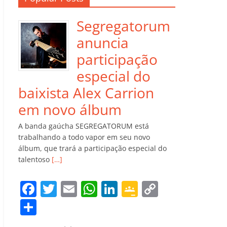
Segregatorum
anuncia
participação
especial do
baixista Alex Carrion
em novo álbum
A banda gaúcha SEGREGATORUM está
trabalhando a todo vapor em seu novo
álbum, que trará a participação especial do
talentoso
[…]
F
T
E
W
Li
G
C
a
w
m
h
n
o
o
C
c
itt
ai
at
k
o
p
o