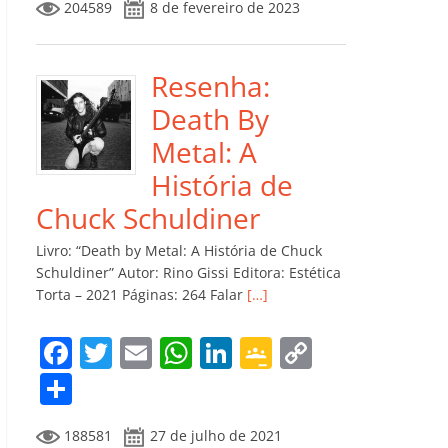
204589
8 de fevereiro de 2023
e
er
l
s
e
gl
y
m
b
A
dI
e
Li
p
o
p
n
Cl
n
ar
Resenha:
o
p
a
k
til
Death By
k
ss
h
Metal: A
ro
ar
História de
o
Chuck Schuldiner
m
Livro: “Death by Metal: A História de Chuck
Schuldiner” Autor: Rino Gissi Editora: Estética
Torta – 2021 Páginas: 264 Falar
[…]
F
T
E
W
Li
G
C
a
w
m
h
n
o
o
C
c
itt
ai
at
k
o
p
o
188581
27 de julho de 2021