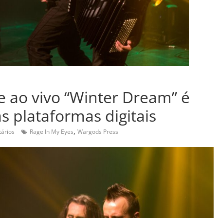
e ao vivo “Winter Dream” é
s plataformas digitais
,
ários
Rage In My Eyes
Wargods Press