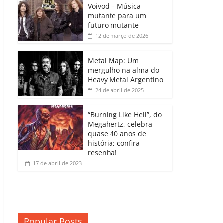
b
A
dI
e
Li
Voivod – Música
p
mutante para um
o
p
n
Cl
n
ar
futuro mutante
12 de março de 2026
o
p
a
k
til
k
ss
h
Metal Map: Um
ro
mergulho na alma do
ar
Heavy Metal Argentino
o
24 de abril de 2025
m
“Burning Like Hell”, do
Megahertz, celebra
quase 40 anos de
história; confira
resenha!
17 de abril de 2023
Popular Posts