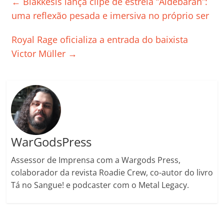
←
Blakkesis lança clipe de estreia “Aldebaran”:
b
A
dI
e
Li
ar
uma reflexão pesada e imersiva no próprio ser
o
p
n
Cl
n
til
Royal Rage oficializa a entrada do baixista
o
p
a
k
h
Victor Müller
→
k
ss
ar
ro
o
m
WarGodsPress
Assessor de Imprensa com a Wargods Press,
colaborador da revista Roadie Crew, co-autor do livro
Tá no Sangue! e podcaster com o Metal Legacy.