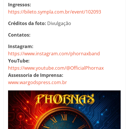
Ingressos:
https://bileto.sympla.com.br/event/102093
Créditos da foto:
Divulgação
Contatos:
Instagram:
https://www.instagram.com/phornaxband
YouTube:
https://www.youtube.com/@OfficialPhornax
Assessoria de Imprensa:
www.wargodspress.com.br