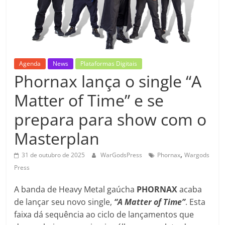
Agenda
News
Plataformas Digitais
Phornax lança o single “A
Matter of Time” e se
prepara para show com o
Masterplan
,
31 de outubro de 2025
WarGodsPress
Phornax
Wargods
Press
A banda de Heavy Metal gaúcha
PHORNAX
acaba
de lançar seu novo single,
“A Matter of Time”
. Esta
faixa dá sequência ao ciclo de lançamentos que