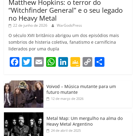
Matthew Hopkins: o terror do
“Witchfinder General” e o seu legado
no Heavy Metal
22 de junho de 2026
WarGodsPress
O século XVII britânico abrigou um dos episódios mais
sombrios de histeria coletiva, fanatismo e carnificina
liderados por uma dupla
F
T
E
W
Li
G
C
C
a
w
m
h
n
o
o
o
c
itt
ai
at
k
o
p
m
Voivod – Música mutante para um
e
er
l
s
e
gl
y
p
futuro mutante
b
A
dI
e
Li
ar
12 de março de 2026
o
p
n
Cl
n
til
o
p
a
k
h
Metal Map: Um mergulho na alma do
Heavy Metal Argentino
k
ss
ar
24 de abril de 2025