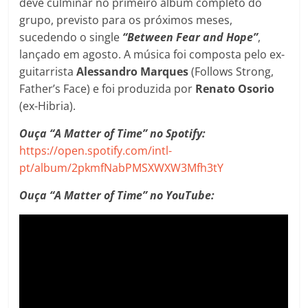
deve culminar no primeiro álbum completo do
grupo, previsto para os próximos meses,
sucedendo o single
“Between Fear and Hope”
,
lançado em agosto. A música foi composta pelo ex-
guitarrista
Alessandro Marques
(Follows Strong,
Father’s Face) e foi produzida por
Renato Osorio
(ex-Hibria).
Ouça “A Matter of Time” no Spotify:
https://open.spotify.com/intl-
pt/album/2pkmfNabPMSXWXW3Mfh3tY
Ouça “A Matter of Time” no YouTube: