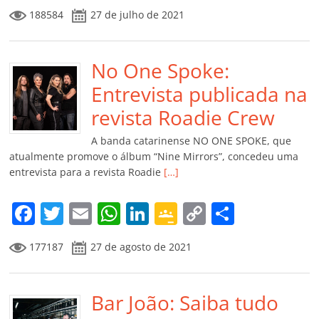
a
w
m
h
n
o
o
o
188584
27 de julho de 2021
c
itt
ai
at
k
o
p
m
e
er
l
s
e
gl
y
p
b
No One Spoke:
A
dI
e
Li
ar
o
p
n
Cl
n
til
Entrevista publicada na
o
p
a
k
h
revista Roadie Crew
k
ss
ar
A banda catarinense NO ONE SPOKE, que
ro
atualmente promove o álbum “Nine Mirrors”, concedeu uma
entrevista para a revista Roadie
[…]
o
m
F
T
E
W
Li
G
C
C
a
w
m
h
n
o
o
o
177187
27 de agosto de 2021
c
itt
ai
at
k
o
p
m
e
er
l
s
e
gl
y
p
b
Bar João: Saiba tudo
A
dI
e
Li
ar