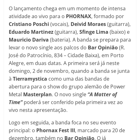
O lançamento chega em um momento de intensa
atividade ao vivo para o
PHORNAX
, formado por
Cristiano Poschi
(vocais),
Deivid
Moraes
(guitarra),
Eduardo
Martinez
(guitarra),
Sfinge
Lima
(baixo) e
Mauricio
Dariva
(bateria). A banda se prepara para
levar o novo single aos palcos do
Bar Opinião
(R.
José do Patrocínio, 834 – Cidade Baixa), em Porto
Alegre, em duas datas. A primeira será já neste
domingo, 2 de novembro, quando a banda se junta
à
Tierramystica
como uma das bandas de
abertura para o show do grupo alemão de Power
Metal
Masterplan
. O novo single
“A Matter of
Time”
poderá ser conferido pela primeira vez ao
vivo nesta apresentação.
Logo em seguida, a banda foca no seu evento
principal: o
Phornax Fest III
, marcado para 20 de
dezembro, também no
Bar Opinião
. O já