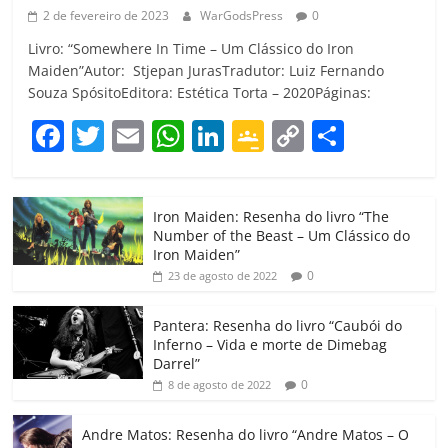
2 de fevereiro de 2023
WarGodsPress
0
Livro: “Somewhere In Time – Um Clássico do Iron
Maiden”Autor: Stjepan JurasTradutor: Luiz Fernando
Souza SpósitoEditora: Estética Torta – 2020Páginas:
F
T
E
W
Li
G
C
C
a
w
m
h
n
o
o
o
c
itt
ai
at
k
o
p
m
Iron Maiden: Resenha do livro “The
e
er
l
s
e
gl
y
p
Number of the Beast – Um Clássico do
b
A
dI
e
Li
ar
Iron Maiden”
0
23 de agosto de 2022
o
p
n
Cl
n
til
o
p
a
k
h
Pantera: Resenha do livro “Caubói do
Inferno – Vida e morte de Dimebag
k
ss
ar
Darrel”
ro
0
8 de agosto de 2022
o
Andre Matos: Resenha do livro “Andre Matos – O