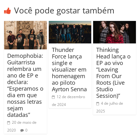
Você pode gostar também
Thunder
Thinking
Demophobia:
Force lança
Head lança o
Guitarrista
single e
EP ao vivo
relembra um
visualizer em
“Leaving
ano de EP e
homenagem
From Our
declara:
ao piloto
Roots (Live
“Esperamos o
Ayrton Senna
Studio
dia em que
Session)”
12 de dezembro
nossas letras
4 de julho de
de 2024
sejam
2025
datadas”
20 de maio de
2020
0