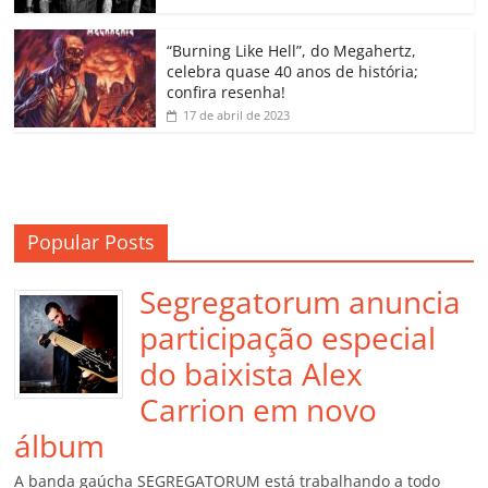
ro
o
“Burning Like Hell”, do Megahertz,
m
celebra quase 40 anos de história;
confira resenha!
17 de abril de 2023
Popular Posts
Segregatorum anuncia
participação especial
do baixista Alex
Carrion em novo
álbum
A banda gaúcha SEGREGATORUM está trabalhando a todo