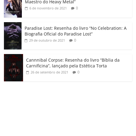
m
Maestro do Heavy Metal”
0
6 de novembro de 2021
Paradise Lost: Resenha do livro “No Celebration: A
Biografia Oficial do Paradise Lost”
0
29 de outubro de 2021
Cannnibal Corpse: Resenha do livro “Bíblia da
Carnificina”, lançado pela Estética Torta
0
26 de setembro de 2021