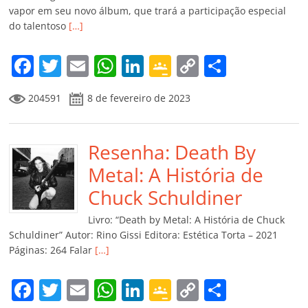
vapor em seu novo álbum, que trará a participação especial
do talentoso
[…]
F
T
E
W
Li
G
C
C
a
w
m
h
n
o
o
o
204591
8 de fevereiro de 2023
c
itt
ai
at
k
o
p
m
e
er
l
s
e
gl
y
p
b
Resenha: Death By
A
dI
e
Li
ar
o
p
n
Cl
n
til
Metal: A História de
o
p
a
k
h
Chuck Schuldiner
k
ss
ar
Livro: “Death by Metal: A História de Chuck
ro
Schuldiner” Autor: Rino Gissi Editora: Estética Torta – 2021
Páginas: 264 Falar
[…]
o
m
F
T
E
W
Li
G
C
C