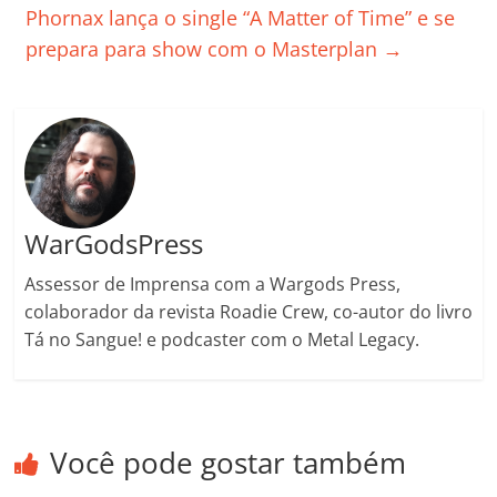
Phornax lança o single “A Matter of Time” e se
k
ss
ar
prepara para show com o Masterplan
→
ro
o
m
WarGodsPress
Assessor de Imprensa com a Wargods Press,
colaborador da revista Roadie Crew, co-autor do livro
Tá no Sangue! e podcaster com o Metal Legacy.
Você pode gostar também