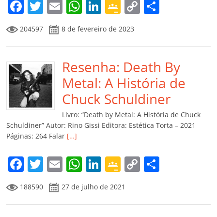
F
T
E
W
Li
G
C
C
a
w
m
h
n
o
o
o
204597
8 de fevereiro de 2023
c
itt
ai
at
k
o
p
m
e
er
l
s
e
gl
y
p
b
Resenha: Death By
A
dI
e
Li
ar
o
p
n
Cl
n
til
Metal: A História de
o
p
a
k
h
Chuck Schuldiner
k
ss
ar
Livro: “Death by Metal: A História de Chuck
ro
Schuldiner” Autor: Rino Gissi Editora: Estética Torta – 2021
Páginas: 264 Falar
[…]
o
m
F
T
E
W
Li
G
C
C
a
w
m
h
n
o
o
o
188590
27 de julho de 2021
c
itt
ai
at
k
o
p
m
e
er
l
s
e
gl
y
p