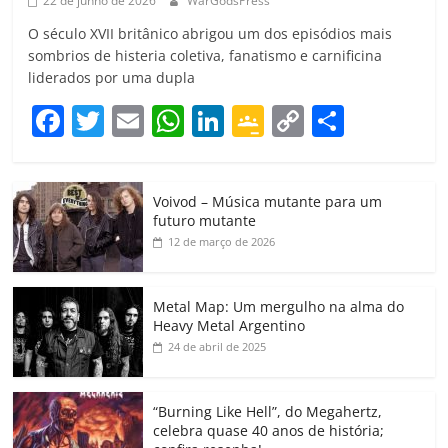
22 de junho de 2026
WarGodsPress
O século XVII britânico abrigou um dos episódios mais
sombrios de histeria coletiva, fanatismo e carnificina
liderados por uma dupla
F
T
E
W
Li
G
C
C
a
w
m
h
n
o
o
o
c
itt
ai
at
k
o
p
m
Voivod – Música mutante para um
e
er
l
s
e
gl
y
p
futuro mutante
b
A
dI
e
Li
ar
12 de março de 2026
o
p
n
Cl
n
til
o
p
a
k
h
Metal Map: Um mergulho na alma do
Heavy Metal Argentino
k
ss
ar
24 de abril de 2025
ro
o
“Burning Like Hell”, do Megahertz,
m
celebra quase 40 anos de história;