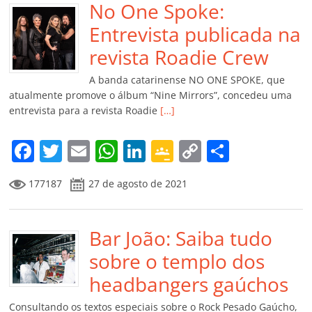
b
No One Spoke:
A
dI
e
Li
ar
o
p
n
Cl
n
til
Entrevista publicada na
o
p
a
k
h
revista Roadie Crew
k
ss
ar
A banda catarinense NO ONE SPOKE, que
ro
atualmente promove o álbum “Nine Mirrors”, concedeu uma
entrevista para a revista Roadie
[…]
o
m
F
T
E
W
Li
G
C
C
a
w
m
h
n
o
o
o
177187
27 de agosto de 2021
c
itt
ai
at
k
o
p
m
e
er
l
s
e
gl
y
p
b
Bar João: Saiba tudo
A
dI
e
Li
ar
o
p
n
Cl
n
til
sobre o templo dos
o
p
a
k
h
headbangers gaúchos
k
ss
ar
Consultando os textos especiais sobre o Rock Pesado Gaúcho,