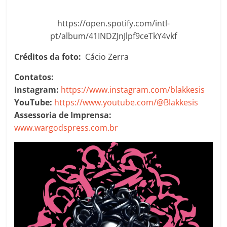
https://open.spotify.com/intl-
pt/album/41INDZJnJlpf9ceTkY4vkf
Créditos da foto:
Cácio Zerra
Contatos:
Instagram:
https://www.instagram.com/blakkesis
YouTube:
https://www.youtube.com/@Blakkesis
Assessoria de Imprensa:
www.wargodspress.com.br