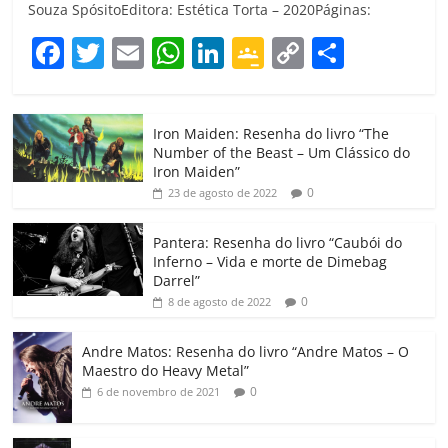
Souza SpósitoEditora: Estética Torta – 2020Páginas:
F
T
E
W
Li
G
C
C
a
w
m
h
n
o
o
o
c
itt
ai
at
k
o
p
m
Iron Maiden: Resenha do livro “The
e
er
l
s
e
gl
y
p
Number of the Beast – Um Clássico do
b
A
dI
e
Li
ar
Iron Maiden”
0
23 de agosto de 2022
o
p
n
Cl
n
til
o
p
a
k
h
Pantera: Resenha do livro “Caubói do
Inferno – Vida e morte de Dimebag
k
ss
ar
Darrel”
ro
0
8 de agosto de 2022
o
Andre Matos: Resenha do livro “Andre Matos – O
m
Maestro do Heavy Metal”
0
6 de novembro de 2021