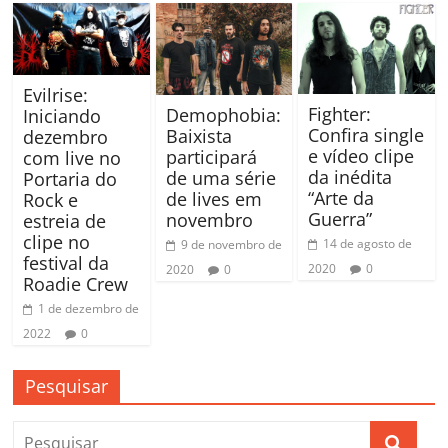
Evilrise:
Fighter:
Demophobia:
Iniciando
Confira single
Baixista
dezembro
e vídeo clipe
participará
com live no
da inédita
de uma série
Portaria do
“Arte da
de lives em
Rock e
Guerra”
novembro
estreia de
clipe no
14 de agosto de
9 de novembro de
festival da
2020
0
2020
0
Roadie Crew
1 de dezembro de
2022
0
Pesquisar