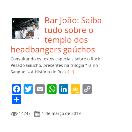
e
er
l
s
e
gl
y
m
b
A
dI
e
Li
p
o
p
n
Cl
n
ar
Bar João: Saiba
o
p
a
k
til
tudo sobre o
k
ss
h
templo dos
ro
ar
headbangers gaúchos
o
Consultando os textos especiais sobre o Rock
m
Pesado Gaúcho, presentes na trilogia “Tá no
Sangue! – A História do Rock
[…]
F
T
E
W
Li
G
C
a
w
m
h
n
o
o
C
c
itt
ai
at
k
o
p
o
14247
1 de março de 2019
e
er
l
s
e
gl
y
m
b
A
dI
e
Li
p