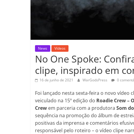
News
Vídeos
No One Spoke: Confira
clipe, inspirado em co
16 de junho de 2021
WarGodsPress
0 comentá
Foi lançado nesta sexta-feira o novo vídeo 
veiculado na 15º edição do
Roadie Crew – O
Crew
em parceria com a produtora
Som do
sequência na promoção do álbum de estrei
positivas da imprensa e comentários efusiv
responsável pelo roteiro – o vídeo clipe na