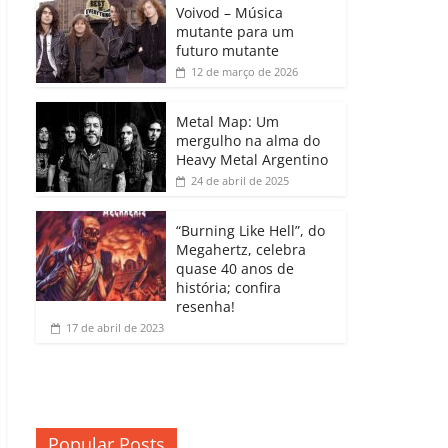
b
A
dI
e
Li
Voivod – Música
p
mutante para um
o
p
n
Cl
n
ar
futuro mutante
12 de março de 2026
o
p
a
k
til
k
ss
h
Metal Map: Um
ro
mergulho na alma do
ar
Heavy Metal Argentino
o
24 de abril de 2025
m
“Burning Like Hell”, do
Megahertz, celebra
quase 40 anos de
história; confira
resenha!
17 de abril de 2023
Popular Posts