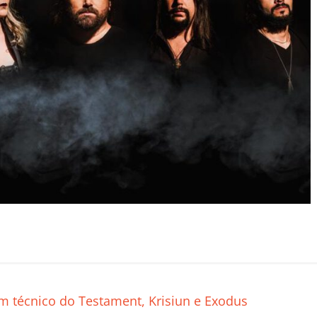
C
o
m
p
m técnico do Testament, Krisiun e Exodus
ar