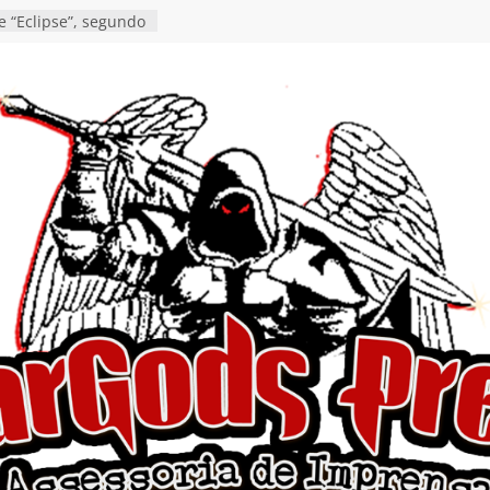
vídeo de guitar & bass
e “Eclipse”, segundo
um “Dreaming”
tiona a
e a artificialidade
ngle e videoclipe de
s”
rra hiato de uma
 lançamento do EP
Ends, I Begin”
nça o single “Keep
l Alive!” e detalha
o novo álbum
en detalha a
“Fly Rig” definitivo
estival Hell’s Heroes