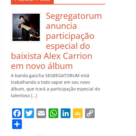
Segregatorum
anuncia
participação
especial do
baixista Alex Carrion
em novo álbum
A banda gaúcha SEGREGATORUM está
trabalhando a todo vapor em seu novo
álbum, que trará a participação especial do
talentoso
[…]
F
T
E
W
Li
G
C
a
w
m
h
n
o
o
C
c
itt
ai
at
k
o
p
o