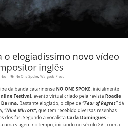
 o elogiadíssimo novo vídeo
mpositor inglês
,
rios
No One Spoke
Wargods Press
clipe da banda catarinense
NO ONE SPOKE
, inicialmente
nline Festival
, evento virtual criado pela revista
Roadie
 Darma.
Bastante elogiado, o clipe de
“Fear of Regret”
dá
a,
“Nine Mirrors”
, que tem recebido diversas resenhas
os dos fãs. Segundo a vocalista
Carla Domingues
–
rra uma viagem no tempo, iniciando no século XVI, com a