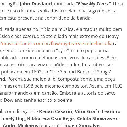
or inglês
John Dowland
, intitulada
“Flow My Tears”
. Uma
ente uso de temas voltados à melancolia, algo de certa
ém está presente na sonoridade da banda.
tilizada apenas no início da música, ela traduz muito bem
úsica clássica/erudita até o lado mais extremo do Heavy
//musicalidades.com.br/flow-my-tears-e-a-melancolia
) a
, sendo considerada uma “ayre”, muito popular na
 publicadas como coletâneas em livros de canções. Além
fosse escrito para voz e alaúde, podendo também ser
i publicada em 1602 no “The Second Booke of Songs”
nd
. Porém, sua melodia foi composta como uma peça
lágrimas) em 1598 pelo mesmo compositor. Assim, em 1602,
ransformando-a em canção. Embora a autoria do texto
io Dowland tenha escrito o poema.
al
, com direção de
Renan Casarin, Vitor Graf
e
Leandro
: Lovely Dog, Biblioteca Osni Régis, Célula Showcase
e
)
, André Medeiros
(guitarra),
Thiago Gonçalves