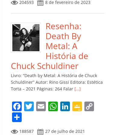
204593
8 de fevereiro de 2023
e
er
l
s
e
gl
y
m
b
A
dI
e
Li
p
o
p
n
Cl
n
ar
Resenha:
o
p
a
k
til
Death By
k
ss
h
Metal: A
ro
ar
História de
o
Chuck Schuldiner
m
Livro: “Death by Metal: A História de Chuck
Schuldiner” Autor: Rino Gissi Editora: Estética
Torta – 2021 Páginas: 264 Falar
[…]
F
T
E
W
Li
G
C
a
w
m
h
n
o
o
C
c
itt
ai
at
k
o
p
o
188587
27 de julho de 2021