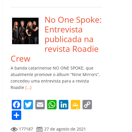
e
er
l
s
e
gl
y
m
b
A
dI
e
Li
p
o
p
n
Cl
n
ar
No One Spoke:
o
p
a
k
til
Entrevista
k
ss
h
publicada na
ro
ar
revista Roadie
o
Crew
m
A banda catarinense NO ONE SPOKE, que
atualmente promove o álbum “Nine Mirrors”,
concedeu uma entrevista para a revista
Roadie
[…]
F
T
E
W
Li
G
C
a
w
m
h
n
o
o
C
c
itt
ai
at
k
o
p
o
177187
27 de agosto de 2021