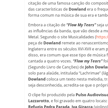
citação de uma famosa canção do composit
das características de
Dowland
era o frequ
forma comum na música de sua era e tamb
Embora a citação de
“Flow My Tears”
seja u
as influências da banda, que vão desde a m
Metal. Segundo o site Musicalidades (
https:
peça de
Dowland
remete ao renascentismo
Inglaterra entre os séculos XVI-XVII e eram
disso, era comum que esse tipo de música 
cantada a quatro vozes.
“Flow my Tears”
fo
(Segundo Livro de Canções) de
John Dowla
solo para alaúde, intitulada “Lachrimae” (
Dowland
coloca um texto nesta melodia, t
seja desconhecida, acredita-se que o própr
O clipe foi produzido pela
Pulso Audiovisu
Lazzarotto
, e foi gravado em quatro locais
Refugio Pedra Parada
.
Iva Giracca
(violino