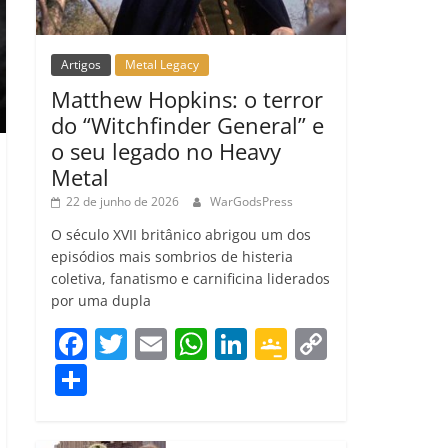
Artigos
Metal Legacy
Matthew Hopkins: o terror
do “Witchfinder General” e
o seu legado no Heavy
Metal
22 de junho de 2026
WarGodsPress
O século XVII britânico abrigou um dos
episódios mais sombrios de histeria
coletiva, fanatismo e carnificina liderados
por uma dupla
F
T
E
W
Li
G
C
a
w
m
h
n
o
o
C
c
itt
ai
at
k
o
p
o
e
er
l
s
e
gl
y
m