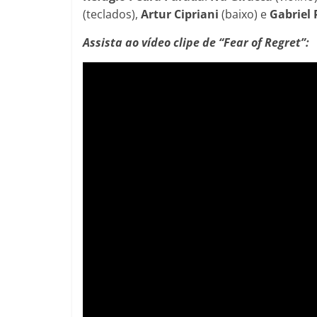
(teclados),
Artur Cipriani
(baixo) e
Gabriel 
Assista ao vídeo clipe de “Fear of Regret”: