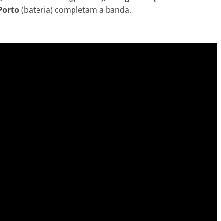
Porto
(bateria) completam a banda.