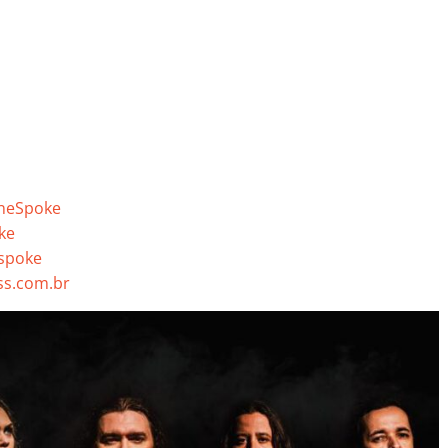
neSpoke
ke
spoke
s.com.br