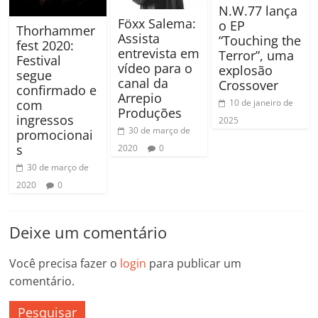
N.W.77 lança
Föxx Salema:
o EP
Thorhammer
Assista
“Touching the
fest 2020:
entrevista em
Terror”, uma
Festival
vídeo para o
explosão
segue
canal da
Crossover
confirmado e
Arrepio
10 de janeiro de
com
Produções
ingressos
2025
30 de março de
promocionai
s
2020
0
30 de março de
2020
0
Deixe um comentário
Você precisa fazer o
login
para publicar um
comentário.
Pesquisar