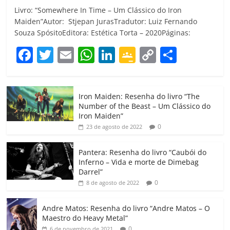
Livro: “Somewhere In Time – Um Clássico do Iron
Maiden”Autor: Stjepan JurasTradutor: Luiz Fernando
Souza SpósitoEditora: Estética Torta – 2020Páginas:
F
T
E
W
Li
G
C
C
a
w
m
h
n
o
o
o
c
itt
ai
at
k
o
p
m
Iron Maiden: Resenha do livro “The
e
er
l
s
e
gl
y
p
Number of the Beast – Um Clássico do
b
A
dI
e
Li
ar
Iron Maiden”
0
23 de agosto de 2022
o
p
n
Cl
n
til
o
p
a
k
h
Pantera: Resenha do livro “Caubói do
Inferno – Vida e morte de Dimebag
k
ss
ar
Darrel”
ro
0
8 de agosto de 2022
o
Andre Matos: Resenha do livro “Andre Matos – O
m
Maestro do Heavy Metal”
0
6 de novembro de 2021