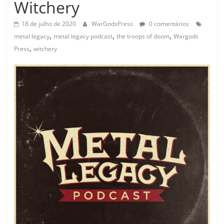
Witchery
18 de julho de 2020
WarGodsPress
0 comentários
,
,
,
metal legacy
metal legacy podcast
the troops of doom
Wargods
,
Press
witchery