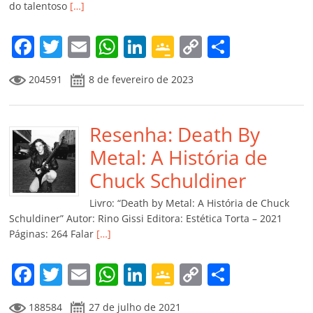
do talentoso
[…]
F
T
E
W
Li
G
C
C
a
w
m
h
n
o
o
o
204591
8 de fevereiro de 2023
c
itt
ai
at
k
o
p
m
e
er
l
s
e
gl
y
p
b
Resenha: Death By
A
dI
e
Li
ar
o
p
n
Cl
n
til
Metal: A História de
o
p
a
k
h
Chuck Schuldiner
k
ss
ar
Livro: “Death by Metal: A História de Chuck
ro
Schuldiner” Autor: Rino Gissi Editora: Estética Torta – 2021
Páginas: 264 Falar
[…]
o
m
F
T
E
W
Li
G
C
C
a
w
m
h
n
o
o
o
188584
27 de julho de 2021