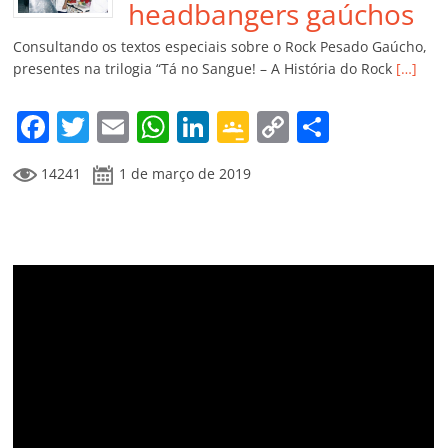
o
p
a
k
h
headbangers gaúchos
k
ss
ar
Consultando os textos especiais sobre o Rock Pesado Gaúcho,
ro
presentes na trilogia “Tá no Sangue! – A História do Rock
[…]
o
F
T
E
W
Li
G
C
C
m
a
w
m
h
n
o
o
o
14241
1 de março de 2019
c
itt
ai
at
k
o
p
m
e
er
l
s
e
gl
y
p
b
A
dI
e
Li
ar
o
p
n
Cl
n
til
o
p
a
k
h
k
ss
ar
ro
o
m