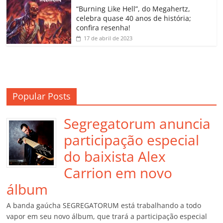
o
“Burning Like Hell”, do Megahertz,
m
celebra quase 40 anos de história;
confira resenha!
17 de abril de 2023
Popular Posts
Segregatorum anuncia
participação especial
do baixista Alex
Carrion em novo
álbum
A banda gaúcha SEGREGATORUM está trabalhando a todo
vapor em seu novo álbum, que trará a participação especial