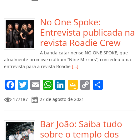
c
itt
ai
at
k
o
p
m
e
er
l
s
e
gl
y
p
b
No One Spoke:
A
dI
e
Li
ar
o
p
n
Cl
n
til
Entrevista publicada na
o
p
a
k
h
revista Roadie Crew
k
ss
ar
A banda catarinense NO ONE SPOKE, que
ro
atualmente promove o álbum “Nine Mirrors”, concedeu uma
entrevista para a revista Roadie
[…]
o
m
F
T
E
W
Li
G
C
C
a
w
m
h
n
o
o
o
177187
27 de agosto de 2021
c
itt
ai
at
k
o
p
m
e
er
l
s
e
gl
y
p
b
Bar João: Saiba tudo
A
dI
e
Li
ar
o
p
n
Cl
n
til
sobre o templo dos