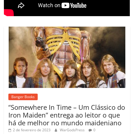
Banger Books
“Somewhere In Time – Um Clássico do
Iron Maiden” entrega ao leitor o que
há de melhor no mundo maideniano
2 de fevereiro de 2023
WarGodsPress
0