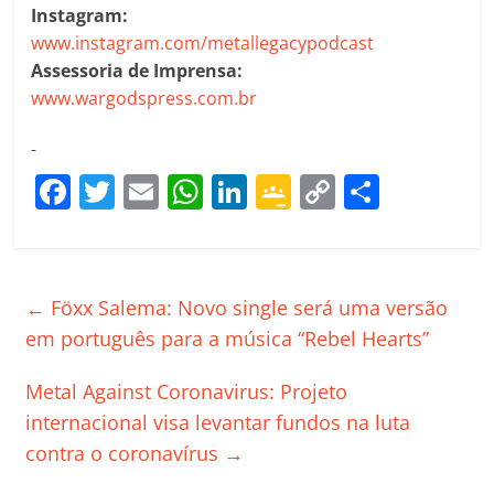
Instagram:
www.instagram.com/metallegacypodcast
Assessoria de Imprensa:
www.wargodspress.com.br
F
T
E
W
Li
G
C
C
a
w
m
h
n
o
o
o
c
itt
ai
at
k
o
p
m
e
er
l
s
e
gl
y
p
←
Föxx Salema: Novo single será uma versão
b
A
dI
e
Li
ar
em português para a música “Rebel Hearts”
o
p
n
Cl
n
til
Metal Against Coronavirus: Projeto
o
p
a
k
h
internacional visa levantar fundos na luta
k
ss
ar
contra o coronavírus
→
ro