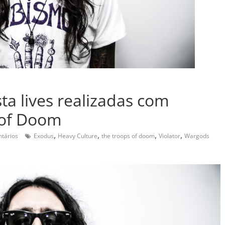
a lives realizadas com
 of Doom
,
,
,
,
tários
Exodus
Heavy Culture
the troops of doom
Violator
Wargods