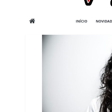
Wargods
INÍCIO
NOVIDAD
Press
Assessoria
e
Conteúdos