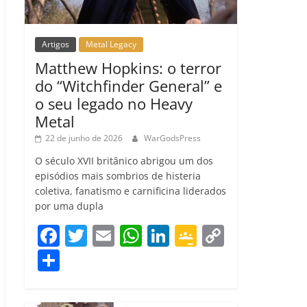
Artigos
Metal Legacy
Matthew Hopkins: o terror
do “Witchfinder General” e
o seu legado no Heavy
Metal
22 de junho de 2026
WarGodsPress
O século XVII britânico abrigou um dos
episódios mais sombrios de histeria
coletiva, fanatismo e carnificina liderados
por uma dupla
F
T
E
W
Li
G
C
a
w
m
h
n
o
o
C
c
itt
ai
at
k
o
p
o
e
er
l
s
e
gl
y
m