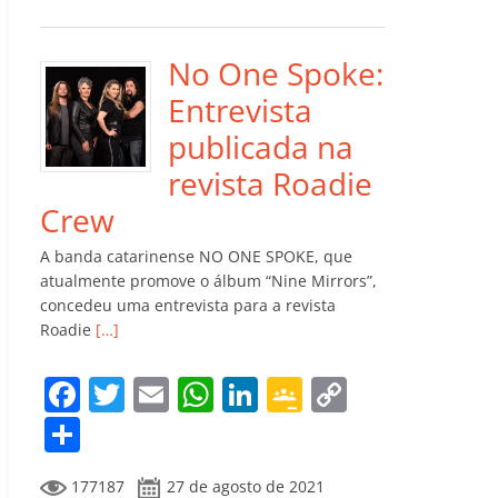
e
er
l
s
e
gl
y
m
b
A
dI
e
Li
p
o
p
n
Cl
n
ar
No One Spoke:
o
p
a
k
til
Entrevista
k
ss
h
publicada na
ro
ar
revista Roadie
o
Crew
m
A banda catarinense NO ONE SPOKE, que
atualmente promove o álbum “Nine Mirrors”,
concedeu uma entrevista para a revista
Roadie
[…]
F
T
E
W
Li
G
C
a
w
m
h
n
o
o
C
c
itt
ai
at
k
o
p
o
177187
27 de agosto de 2021