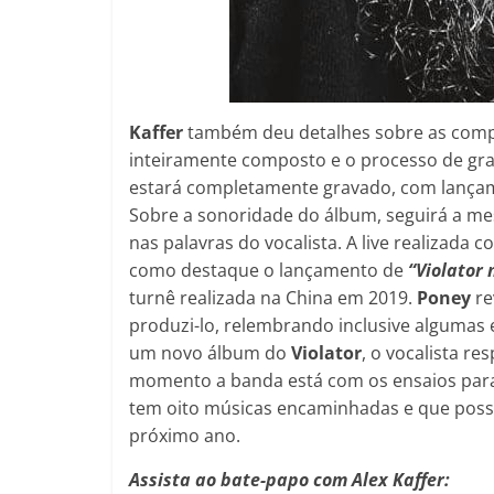
Kaffer
também deu detalhes sobre as compo
inteiramente composto e o processo de grav
estará completamente gravado, com lançam
Sobre a sonoridade do álbum, seguirá a m
nas palavras do vocalista. A live realizada 
como destaque o lançamento de
“Violator 
turnê realizada na China em 2019.
Poney
re
produzi-lo, relembrando inclusive algumas 
um novo álbum do
Violator
, o vocalista r
momento a banda está com os ensaios para
tem oito músicas encaminhadas e que pos
próximo ano.
Assista ao bate-papo com Alex Kaffer: