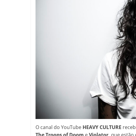
O canal do YouTube
HEAVY CULTURE
receb
The Troops of Doom
e
Violator,
que estão 