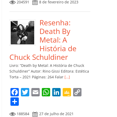
204591
8 de fevereiro de 2023
e
er
l
s
e
gl
y
m
b
A
dI
e
Li
p
o
p
n
Cl
n
ar
Resenha:
o
p
a
k
til
Death By
k
ss
h
Metal: A
ro
ar
História de
o
Chuck Schuldiner
m
Livro: “Death by Metal: A História de Chuck
Schuldiner” Autor: Rino Gissi Editora: Estética
Torta – 2021 Páginas: 264 Falar
[…]
F
T
E
W
Li
G
C
a
w
m
h
n
o
o
C
c
itt
ai
at
k
o
p
o
188584
27 de julho de 2021