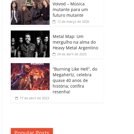
b
A
dI
e
Li
Voivod – Música
p
mutante para um
o
p
n
Cl
n
ar
futuro mutante
12 de março de 2026
o
p
a
k
til
k
ss
h
Metal Map: Um
ro
mergulho na alma do
ar
Heavy Metal Argentino
o
24 de abril de 2025
m
“Burning Like Hell”, do
Megahertz, celebra
quase 40 anos de
história; confira
resenha!
17 de abril de 2023
Popular Posts