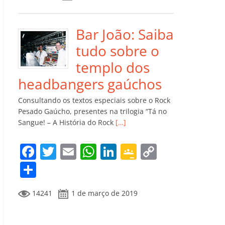
e
er
l
s
e
gl
y
m
b
A
dI
e
Li
p
o
p
n
Cl
n
ar
Bar João: Saiba
o
p
a
k
til
tudo sobre o
k
ss
h
templo dos
ro
ar
headbangers gaúchos
o
Consultando os textos especiais sobre o Rock
m
Pesado Gaúcho, presentes na trilogia “Tá no
Sangue! – A História do Rock
[…]
F
T
E
W
Li
G
C
a
w
m
h
n
o
o
C
c
itt
ai
at
k
o
p
o
14241
1 de março de 2019
e
er
l
s
e
gl
y
m
b
A
dI
e
Li
p