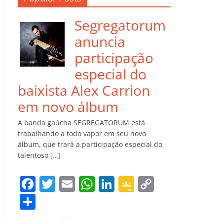
Segregatorum
anuncia
participação
especial do
baixista Alex Carrion
em novo álbum
A banda gaúcha SEGREGATORUM está
trabalhando a todo vapor em seu novo
álbum, que trará a participação especial do
talentoso
[…]
F
T
E
W
Li
G
C
a
w
m
h
n
o
o
C
c
itt
ai
at
k
o
p
o