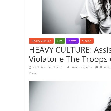
Heavy Culture
Live
News
Vídeos
HEAVY CULTURE: Assist
Violator e The Troops
21 de outubro de 2021
WarGodsPress
0 comen
Press