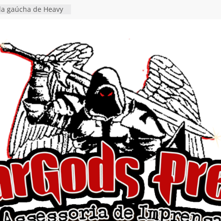
tiona a
e a artificialidade
ngle e videoclipe de
s”
da gaúcha de Heavy
debut “Hellforge”
ingle “Dead Flies
á nas plataformas em
rge A. Romero
en detalha a
“Fly Rig” definitivo
estival Hell’s Heroes
vídeo de guitar & bass
e “Eclipse”, segundo
um “Dreaming”