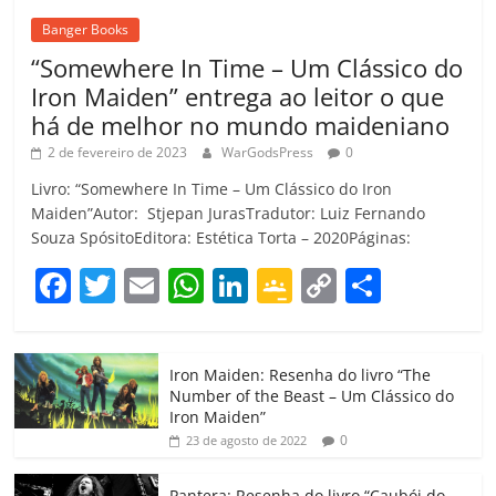
Banger Books
“Somewhere In Time – Um Clássico do
Iron Maiden” entrega ao leitor o que
há de melhor no mundo maideniano
2 de fevereiro de 2023
WarGodsPress
0
Livro: “Somewhere In Time – Um Clássico do Iron
Maiden”Autor: Stjepan JurasTradutor: Luiz Fernando
Souza SpósitoEditora: Estética Torta – 2020Páginas:
F
T
E
W
Li
G
C
C
a
w
m
h
n
o
o
o
c
itt
ai
at
k
o
p
m
Iron Maiden: Resenha do livro “The
e
er
l
s
e
gl
y
p
Number of the Beast – Um Clássico do
b
A
dI
e
Li
ar
Iron Maiden”
0
23 de agosto de 2022
o
p
n
Cl
n
til
Pantera: Resenha do livro “Caubói do