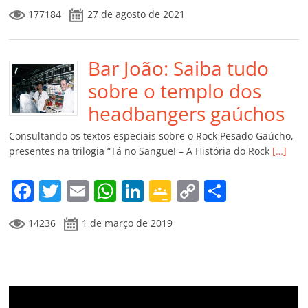
a
w
m
h
n
o
o
o
177184
27 de agosto de 2021
c
itt
ai
at
k
o
p
m
e
er
l
s
e
gl
y
p
b
Bar João: Saiba tudo
A
dI
e
Li
ar
o
p
n
Cl
n
til
sobre o templo dos
o
p
a
k
h
headbangers gaúchos
k
ss
ar
Consultando os textos especiais sobre o Rock Pesado Gaúcho,
ro
presentes na trilogia “Tá no Sangue! – A História do Rock
[…]
o
F
T
E
W
Li
G
C
C
m
a
w
m
h
n
o
o
o
14236
1 de março de 2019
c
itt
ai
at
k
o
p
m
e
er
l
s
e
gl
y
p
b
A
dI
e
Li
ar
o
p
n
Cl
n
til