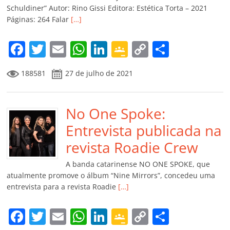
ro
Schuldiner” Autor: Rino Gissi Editora: Estética Torta – 2021
Páginas: 264 Falar
[…]
o
m
F
T
E
W
Li
G
C
C
a
w
m
h
n
o
o
o
188581
27 de julho de 2021
c
itt
ai
at
k
o
p
m
e
er
l
s
e
gl
y
p
b
No One Spoke:
A
dI
e
Li
ar
o
p
n
Cl
n
til
Entrevista publicada na
o
p
a
k
h
revista Roadie Crew
k
ss
ar
A banda catarinense NO ONE SPOKE, que
ro
atualmente promove o álbum “Nine Mirrors”, concedeu uma
entrevista para a revista Roadie
[…]
o
m
F
T
E
W
Li
G
C
C