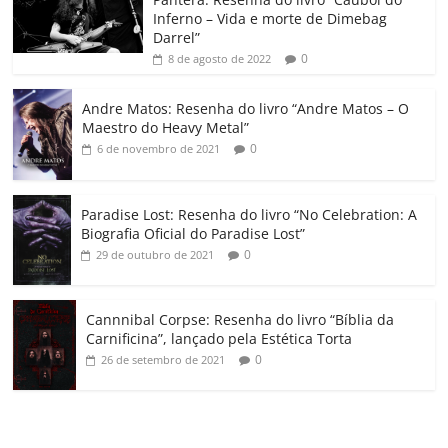
o
p
a
k
h
Inferno – Vida e morte de Dimebag
k
ss
ar
Darrel”
ro
0
8 de agosto de 2022
o
Andre Matos: Resenha do livro “Andre Matos – O
m
Maestro do Heavy Metal”
0
6 de novembro de 2021
Paradise Lost: Resenha do livro “No Celebration: A
Biografia Oficial do Paradise Lost”
0
29 de outubro de 2021
Cannnibal Corpse: Resenha do livro “Bíblia da
Carnificina”, lançado pela Estética Torta
0
26 de setembro de 2021