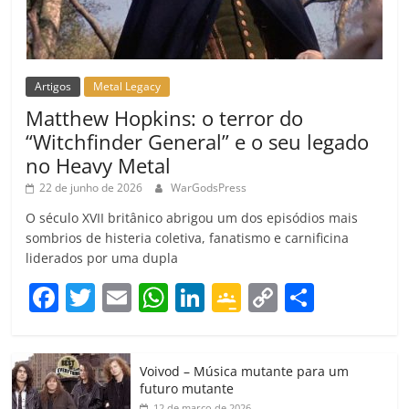
Artigos
Metal Legacy
Matthew Hopkins: o terror do
“Witchfinder General” e o seu legado
no Heavy Metal
22 de junho de 2026
WarGodsPress
O século XVII britânico abrigou um dos episódios mais
sombrios de histeria coletiva, fanatismo e carnificina
liderados por uma dupla
F
T
E
W
Li
G
C
C
a
w
m
h
n
o
o
o
c
itt
ai
at
k
o
p
m
Voivod – Música mutante para um
e
er
l
s
e
gl
y
p
futuro mutante
12 de março de 2026