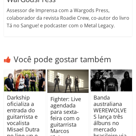
Assessor de Imprensa com a Wargods Press,
colaborador da revista Roadie Crew, co-autor do livro
Tá no Sangue! e podcaster com o Metal Legacy.
Você pode gostar também
Darkship
Banda
Fighter: Live
oficializa a
australiana
agendada
entrada do
WEREWOLVE
para sexta-
guitarrista e
S lança três
feira com o
vocalista
álbuns no
guitarrista
Misael Dutra
mercado
Marcos
no line-up e
brasileiro via