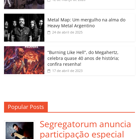
b
A
dI
e
Li
ar
o
p
n
Cl
n
til
o
p
a
k
h
Metal Map: Um mergulho na alma do
Heavy Metal Argentino
k
ss
ar
24 de abril de 2025
ro
o
“Burning Like Hell”, do Megahertz,
m
celebra quase 40 anos de história;
confira resenha!
17 de abril de 2023
Popular Posts
Segregatorum anuncia
participação especial