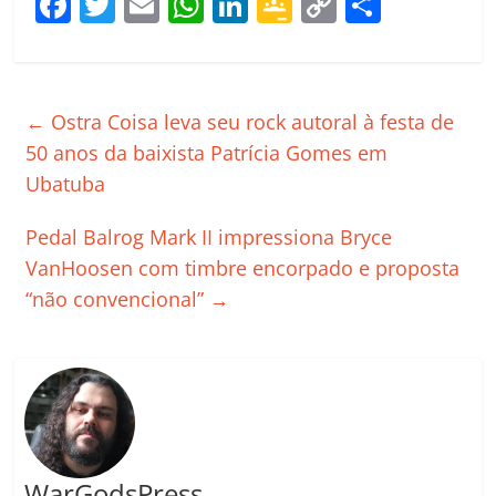
F
T
E
W
Li
G
C
C
a
w
m
h
n
o
o
o
c
itt
ai
at
k
o
p
m
e
er
l
s
e
gl
y
p
←
Ostra Coisa leva seu rock autoral à festa de
b
A
dI
e
Li
ar
50 anos da baixista Patrícia Gomes em
o
p
n
Cl
n
til
Ubatuba
o
p
a
k
h
Pedal Balrog Mark II impressiona Bryce
k
ss
ar
VanHoosen com timbre encorpado e proposta
ro
“não convencional”
→
o
m
WarGodsPress