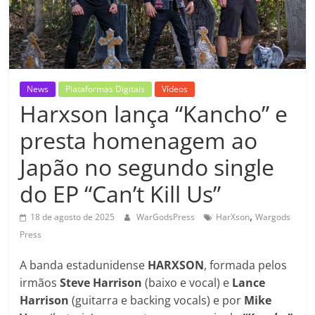
News
Plataformas Digitais
Vídeos
Harxson lança “Kancho” e
presta homenagem ao
Japão no segundo single
do EP “Can’t Kill Us”
,
18 de agosto de 2025
WarGodsPress
HarXson
Wargods
Press
A banda estadunidense
HARXSON
, formada pelos
irmãos
Steve Harrison
(baixo e vocal) e
Lance
Harrison
(guitarra e backing vocals) e por
Mike