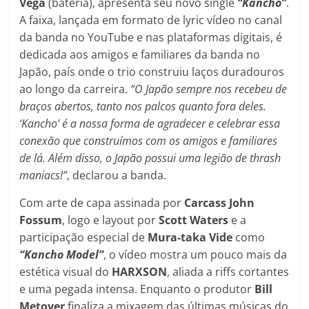
Vega
(bateria), apresenta seu novo single
“Kancho”
.
A faixa, lançada em formato de lyric vídeo no canal
da banda no YouTube e nas plataformas digitais, é
dedicada aos amigos e familiares da banda no
Japão, país onde o trio construiu laços duradouros
ao longo da carreira.
“O Japão sempre nos recebeu de
braços abertos, tanto nos palcos quanto fora deles.
‘Kancho’ é a nossa forma de agradecer e celebrar essa
conexão que construímos com os amigos e familiares
de lá. Além disso, o Japão possui uma legião de thrash
maniacs!”
, declarou a banda.
Com arte de capa assinada por
Carcass
John
Fossum
, logo e layout por
Scott
Waters
e a
participação especial de
Mura-taka Vide
como
“Kancho Model”
, o vídeo mostra um pouco mais da
estética visual do
HARXSON
, aliada a riffs cortantes
e uma pegada intensa. Enquanto o produtor
Bill
Metoyer
finaliza a mixagem das últimas músicas do