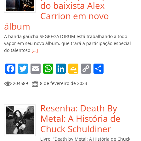
do baixista Alex
Carrion em novo
álbum
A banda gaúcha SEGREGATORUM está trabalhando a todo
vapor em seu novo álbum, que trará a participação especial
do talentoso
[…]
F
T
E
W
Li
G
C
C
a
w
m
h
n
o
o
o
204589
8 de fevereiro de 2023
c
itt
ai
at
k
o
p
m
e
er
l
s
e
gl
y
p
b
Resenha: Death By
A
dI
e
Li
ar
o
p
n
Cl
n
til
Metal: A História de
o
p
a
k
h
Chuck Schuldiner
k
ss
ar
Livro: “Death by Metal: A História de Chuck