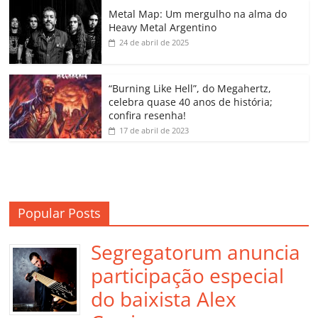
o
p
a
k
h
Metal Map: Um mergulho na alma do
Heavy Metal Argentino
k
ss
ar
24 de abril de 2025
ro
o
“Burning Like Hell”, do Megahertz,
m
celebra quase 40 anos de história;
confira resenha!
17 de abril de 2023
Popular Posts
Segregatorum anuncia
participação especial
do baixista Alex