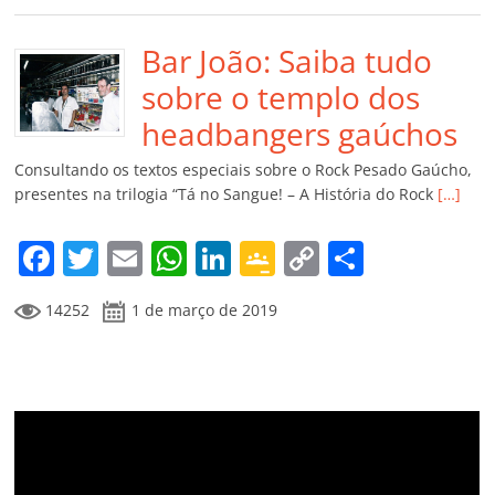
e
er
l
s
e
gl
y
p
b
Bar João: Saiba tudo
A
dI
e
Li
ar
o
p
n
Cl
n
til
sobre o templo dos
o
p
a
k
h
headbangers gaúchos
k
ss
ar
Consultando os textos especiais sobre o Rock Pesado Gaúcho,
ro
presentes na trilogia “Tá no Sangue! – A História do Rock
[…]
o
F
T
E
W
Li
G
C
C
m
a
w
m
h
n
o
o
o
14252
1 de março de 2019
c
itt
ai
at
k
o
p
m
e
er
l
s
e
gl
y
p
b
A
dI
e
Li
ar
o
p
n
Cl
n
til
o
p
a
k
h