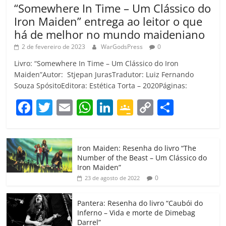
“Somewhere In Time – Um Clássico do
Iron Maiden” entrega ao leitor o que
há de melhor no mundo maideniano
2 de fevereiro de 2023
WarGodsPress
0
Livro: “Somewhere In Time – Um Clássico do Iron
Maiden”Autor: Stjepan JurasTradutor: Luiz Fernando
Souza SpósitoEditora: Estética Torta – 2020Páginas:
F
T
E
W
Li
G
C
C
a
w
m
h
n
o
o
o
c
itt
ai
at
k
o
p
m
Iron Maiden: Resenha do livro “The
e
er
l
s
e
gl
y
p
Number of the Beast – Um Clássico do
b
A
dI
e
Li
ar
Iron Maiden”
0
23 de agosto de 2022
o
p
n
Cl
n
til
o
p
a
k
h
Pantera: Resenha do livro “Caubói do
Inferno – Vida e morte de Dimebag
k
ss
ar
Darrel”