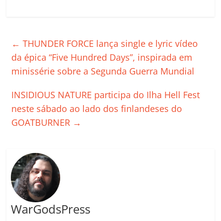
a
w
m
h
n
o
o
o
c
itt
ai
at
k
o
p
m
e
er
l
s
e
gl
y
p
←
THUNDER FORCE lança single e lyric vídeo
b
A
dI
e
Li
ar
da épica “Five Hundred Days”, inspirada em
o
p
n
Cl
n
til
minissérie sobre a Segunda Guerra Mundial
o
p
a
k
h
INSIDIOUS NATURE participa do Ilha Hell Fest
k
ss
ar
neste sábado ao lado dos finlandeses do
ro
GOATBURNER
→
o
m
WarGodsPress