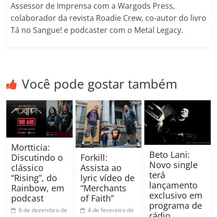
Assessor de Imprensa com a Wargods Press,
colaborador da revista Roadie Crew, co-autor do livro
Tá no Sangue! e podcaster com o Metal Legacy.
Você pode gostar também
Mortticia:
Beto Lani:
Forkill:
Discutindo o
Novo single
Assista ao
clássico
terá
lyric vídeo de
“Rising”, do
lançamento
“Merchants
Rainbow, em
exclusivo em
of Faith”
podcast
programa de
4 de fevereiro de
8 de dezembro de
rádio