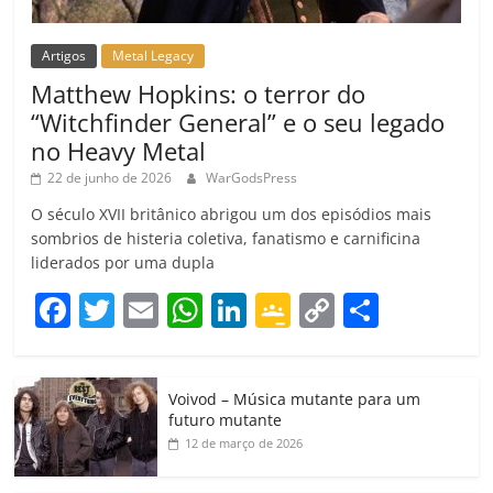
Artigos
Metal Legacy
Matthew Hopkins: o terror do
“Witchfinder General” e o seu legado
no Heavy Metal
22 de junho de 2026
WarGodsPress
O século XVII britânico abrigou um dos episódios mais
sombrios de histeria coletiva, fanatismo e carnificina
liderados por uma dupla
F
T
E
W
Li
G
C
C
a
w
m
h
n
o
o
o
c
itt
ai
at
k
o
p
m
Voivod – Música mutante para um
e
er
l
s
e
gl
y
p
futuro mutante
b
A
dI
e
Li
ar
12 de março de 2026
o
p
n
Cl
n
til