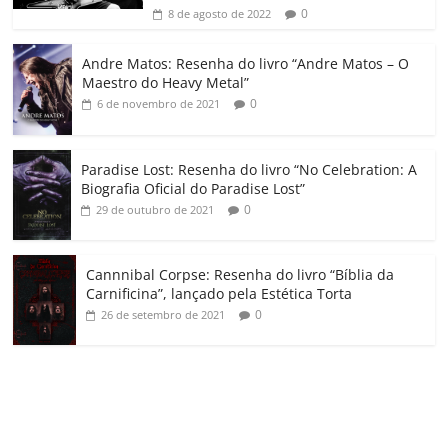
ro
0
8 de agosto de 2022
o
Andre Matos: Resenha do livro “Andre Matos – O
m
Maestro do Heavy Metal”
0
6 de novembro de 2021
Paradise Lost: Resenha do livro “No Celebration: A
Biografia Oficial do Paradise Lost”
0
29 de outubro de 2021
Cannnibal Corpse: Resenha do livro “Bíblia da
Carnificina”, lançado pela Estética Torta
0
26 de setembro de 2021