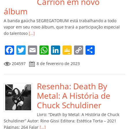
Carrion em novo
álbum
A banda gaúcha SEGREGATORUM está trabalhando a todo
vapor em seu novo álbum, que trará a participação especial
do talentoso
[…]
F
T
E
W
Li
G
C
C
a
w
m
h
n
o
o
o
204597
8 de fevereiro de 2023
c
itt
ai
at
k
o
p
m
e
er
l
s
e
gl
y
p
b
Resenha: Death By
A
dI
e
Li
ar
o
p
n
Cl
n
til
Metal: A História de
o
p
a
k
h
Chuck Schuldiner
k
ss
ar
Livro: “Death by Metal: A História de Chuck
ro
Schuldiner” Autor: Rino Gissi Editora: Estética Torta – 2021
Páginas: 264 Falar
[…]