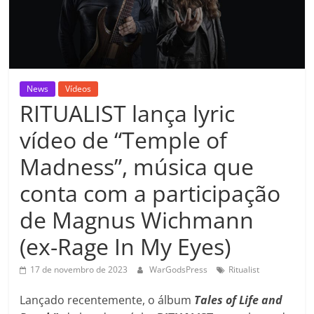
News
Vídeos
RITUALIST lança lyric
vídeo de “Temple of
Madness”, música que
conta com a participação
de Magnus Wichmann
(ex-Rage In My Eyes)
17 de novembro de 2023
WarGodsPress
Ritualist
Lançado recentemente, o álbum
Tales of Life and