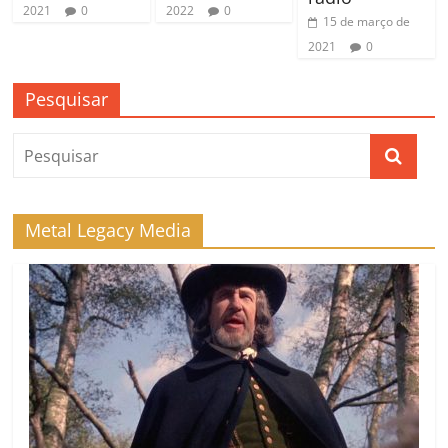
2022
0
2021
0
15 de março de
2021
0
Pesquisar
Metal Legacy Media