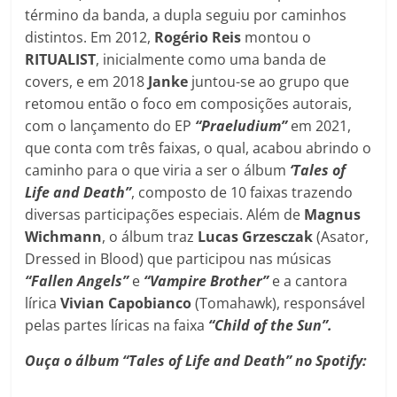
término da banda, a dupla seguiu por caminhos
distintos. Em 2012,
Rogério Reis
montou o
RITUALIST
, inicialmente como uma banda de
covers, e em 2018
Janke
juntou-se ao grupo que
retomou então o foco em composições autorais,
com o lançamento do EP
“Praeludium”
em 2021,
que conta com três faixas, o qual, acabou abrindo o
caminho para o que viria a ser o álbum
‘Tales of
Life and Death”
, composto de 10 faixas trazendo
diversas participações especiais. Além de
Magnus
Wichmann
, o álbum traz
Lucas Grzesczak
(Asator,
Dressed in Blood) que participou nas músicas
“Fallen Angels”
e
“Vampire Brother”
e a cantora
lírica
Vivian Capobianco
(Tomahawk), responsável
pelas partes líricas na faixa
“Child of the Sun”.
Ouça o álbum
“
Tales of Life and Death
”
no Spotify: