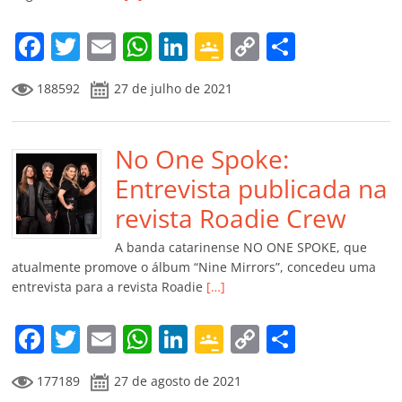
o
m
F
T
E
W
Li
G
C
C
a
w
m
h
n
o
o
o
188592
27 de julho de 2021
c
itt
ai
at
k
o
p
m
e
er
l
s
e
gl
y
p
b
No One Spoke:
A
dI
e
Li
ar
o
p
n
Cl
n
til
Entrevista publicada na
o
p
a
k
h
revista Roadie Crew
k
ss
ar
A banda catarinense NO ONE SPOKE, que
ro
atualmente promove o álbum “Nine Mirrors”, concedeu uma
entrevista para a revista Roadie
[…]
o
m
F
T
E
W
Li
G
C
C
a
w
m
h
n
o
o
o
177189
27 de agosto de 2021
c
itt
ai
at
k
o
p
m