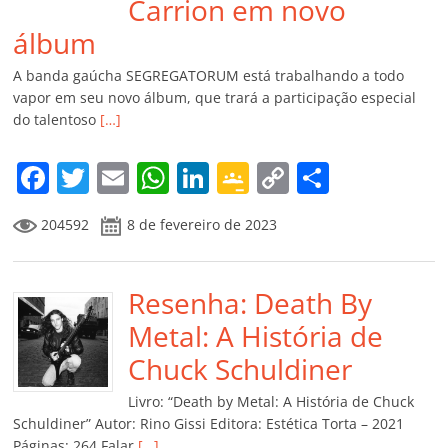
Carrion em novo
álbum
A banda gaúcha SEGREGATORUM está trabalhando a todo
vapor em seu novo álbum, que trará a participação especial
do talentoso
[…]
F
T
E
W
Li
G
C
C
a
w
m
h
n
o
o
o
204592
8 de fevereiro de 2023
c
itt
ai
at
k
o
p
m
e
er
l
s
e
gl
y
p
b
Resenha: Death By
A
dI
e
Li
ar
o
p
n
Cl
n
til
Metal: A História de
o
p
a
k
h
Chuck Schuldiner
k
ss
ar
Livro: “Death by Metal: A História de Chuck
ro
Schuldiner” Autor: Rino Gissi Editora: Estética Torta – 2021
Páginas: 264 Falar
[…]