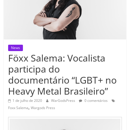
News
Föxx Salema: Vocalista
participa do
documentário “LGBT+ no
Heavy Metal Brasileiro”
1 de julho de 2020
WarGodsPress
0 comentários
,
Foxx Salema
Wargods Press