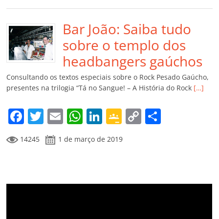
e
er
l
s
e
gl
y
p
b
Bar João: Saiba tudo
A
dI
e
Li
ar
o
p
n
Cl
n
til
sobre o templo dos
o
p
a
k
h
headbangers gaúchos
k
ss
ar
Consultando os textos especiais sobre o Rock Pesado Gaúcho,
ro
presentes na trilogia “Tá no Sangue! – A História do Rock
[…]
o
F
T
E
W
Li
G
C
C
m
a
w
m
h
n
o
o
o
14245
1 de março de 2019
c
itt
ai
at
k
o
p
m
e
er
l
s
e
gl
y
p
b
A
dI
e
Li
ar
o
p
n
Cl
n
til
o
p
a
k
h