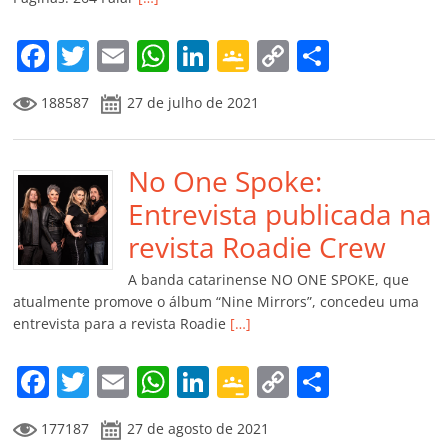
o
m
F
T
E
W
Li
G
C
C
a
w
m
h
n
o
o
o
188587
27 de julho de 2021
c
itt
ai
at
k
o
p
m
e
er
l
s
e
gl
y
p
b
No One Spoke:
A
dI
e
Li
ar
o
p
n
Cl
n
til
Entrevista publicada na
o
p
a
k
h
revista Roadie Crew
k
ss
ar
A banda catarinense NO ONE SPOKE, que
ro
atualmente promove o álbum “Nine Mirrors”, concedeu uma
entrevista para a revista Roadie
[…]
o
m
F
T
E
W
Li
G
C
C
a
w
m
h
n
o
o
o
177187
27 de agosto de 2021
c
itt
ai
at
k
o
p
m