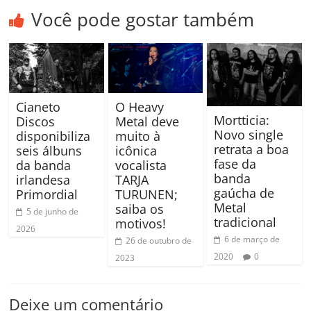
Você pode gostar também
Cianeto
O Heavy
Mortticia:
Discos
Metal deve
Novo single
disponibiliza
muito à
retrata a boa
seis álbuns
icônica
fase da
da banda
vocalista
banda
irlandesa
TARJA
gaúcha de
Primordial
TURUNEN;
Metal
saiba os
5 de junho de
tradicional
motivos!
2026
6 de março de
26 de outubro de
2020
0
2023
Deixe um comentário