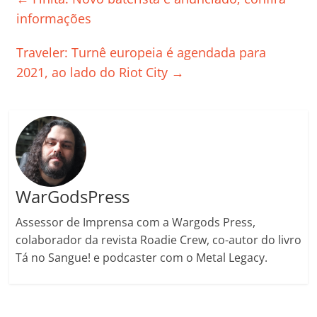
b
A
dI
e
Li
ar
informações
o
p
n
Cl
n
til
Traveler: Turnê europeia é agendada para
o
p
a
k
h
2021, ao lado do Riot City
→
k
ss
ar
ro
o
m
WarGodsPress
Assessor de Imprensa com a Wargods Press,
colaborador da revista Roadie Crew, co-autor do livro
Tá no Sangue! e podcaster com o Metal Legacy.