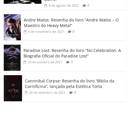
ro
0
8 de agosto de 2022
o
Andre Matos: Resenha do livro “Andre Matos – O
m
Maestro do Heavy Metal”
0
6 de novembro de 2021
Paradise Lost: Resenha do livro “No Celebration: A
Biografia Oficial do Paradise Lost”
0
29 de outubro de 2021
Cannnibal Corpse: Resenha do livro “Bíblia da
Carnificina”, lançado pela Estética Torta
0
26 de setembro de 2021