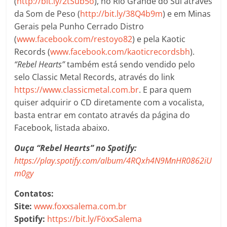
(
http://bit.ly/2tSub5o
), no Rio Grande do Sul através
da Som de Peso (
http://bit.ly/38Q4b9m
) e em Minas
Gerais pela Punho Cerrado Distro
(
www.facebook.com/restoyo82
) e pela Kaotic
Records (
www.facebook.com/kaoticrecordsbh
).
“Rebel Hearts”
também está sendo vendido pelo
selo Classic Metal Records, através do link
https://www.classicmetal.com.br
. E para quem
quiser adquirir o CD diretamente com a vocalista,
basta entrar em contato através da página do
Facebook, listada abaixo.
Ouça “Rebel Hearts” no Spotify:
https://play.spotify.com/album/4RQxh4N9MnHR0862iU
m0gy
Contatos:
Site:
www.foxxsalema.com.br
Spotify:
https://bit.ly/FöxxSalema