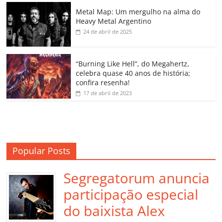
o
p
a
k
h
Metal Map: Um mergulho na alma do
Heavy Metal Argentino
k
ss
ar
24 de abril de 2025
ro
o
“Burning Like Hell”, do Megahertz,
m
celebra quase 40 anos de história;
confira resenha!
17 de abril de 2023
Popular Posts
Segregatorum anuncia
participação especial
do baixista Alex