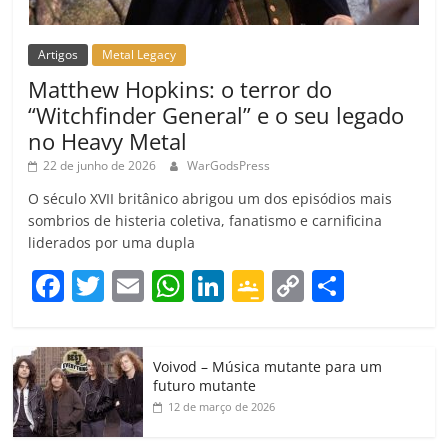
Artigos
Metal Legacy
Matthew Hopkins: o terror do
“Witchfinder General” e o seu legado
no Heavy Metal
22 de junho de 2026
WarGodsPress
O século XVII britânico abrigou um dos episódios mais
sombrios de histeria coletiva, fanatismo e carnificina
liderados por uma dupla
F
T
E
W
Li
G
C
C
a
w
m
h
n
o
o
o
c
itt
ai
at
k
o
p
m
Voivod – Música mutante para um
e
er
l
s
e
gl
y
p
futuro mutante
b
A
dI
e
Li
ar
12 de março de 2026
o
p
n
Cl
n
til