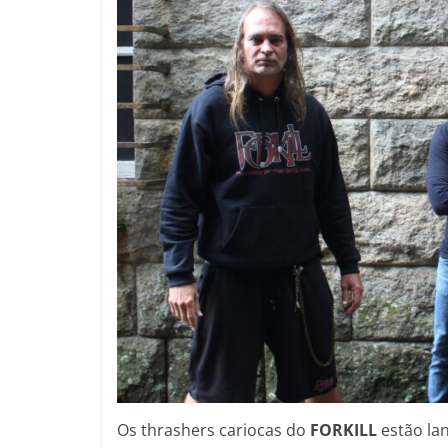
Os thrashers cariocas do
FORKILL
estão la