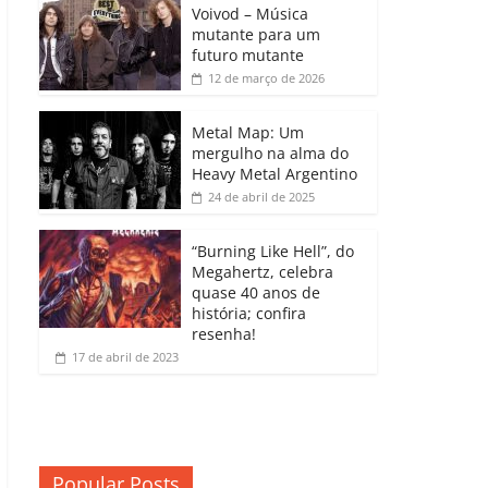
b
A
dI
e
Li
Voivod – Música
p
mutante para um
o
p
n
Cl
n
ar
futuro mutante
12 de março de 2026
o
p
a
k
til
k
ss
h
Metal Map: Um
ro
mergulho na alma do
ar
Heavy Metal Argentino
o
24 de abril de 2025
m
“Burning Like Hell”, do
Megahertz, celebra
quase 40 anos de
história; confira
resenha!
17 de abril de 2023
Popular Posts