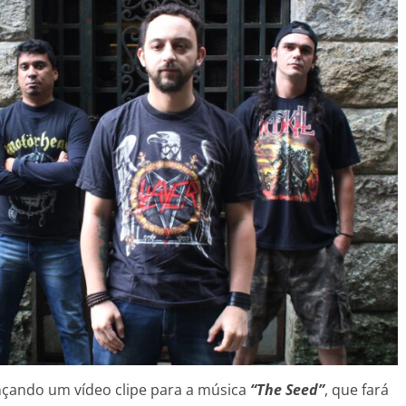
nçando um vídeo clipe para a música
“The Seed”
, que fará