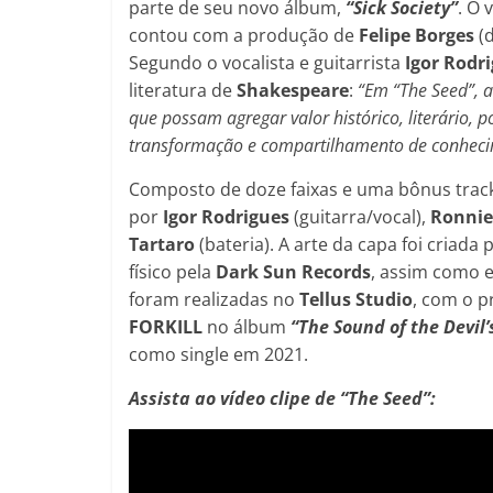
parte de seu novo álbum,
“Sick Society”
. O 
contou com a produção de
Felipe Borges
(
Segundo o vocalista e guitarrista
Igor Rodr
literatura de
Shakespeare
:
“Em “The Seed”, 
que possam agregar valor histórico, literário, 
transformação e compartilhamento de conheci
Composto de doze faixas e uma bônus track,
por
Igor Rodrigues
(guitarra/vocal),
Ronnie
Tartaro
(bateria). A arte da capa foi criada 
físico pela
Dark Sun Records
, assim como e
foram realizadas no
Tellus Studio
, com o 
FORKILL
no álbum
“The Sound of the Devil’s
como single em 2021.
Assista ao vídeo clipe de “The Seed”: