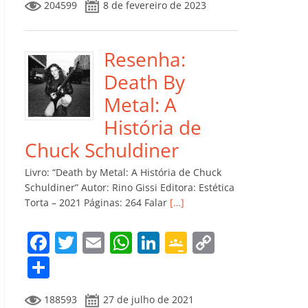
204599
8 de fevereiro de 2023
e
er
l
s
e
gl
y
m
b
A
dI
e
Li
p
o
p
n
Cl
n
ar
Resenha:
o
p
a
k
til
Death By
k
ss
h
Metal: A
ro
ar
História de
o
Chuck Schuldiner
m
Livro: “Death by Metal: A História de Chuck
Schuldiner” Autor: Rino Gissi Editora: Estética
Torta – 2021 Páginas: 264 Falar
[…]
F
T
E
W
Li
G
C
a
w
m
h
n
o
o
C
c
itt
ai
at
k
o
p
o
188593
27 de julho de 2021