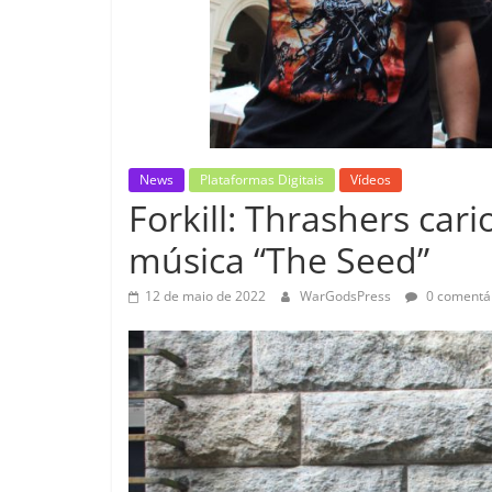
News
Plataformas Digitais
Vídeos
Forkill: Thrashers car
música “The Seed”
12 de maio de 2022
WarGodsPress
0 comentá