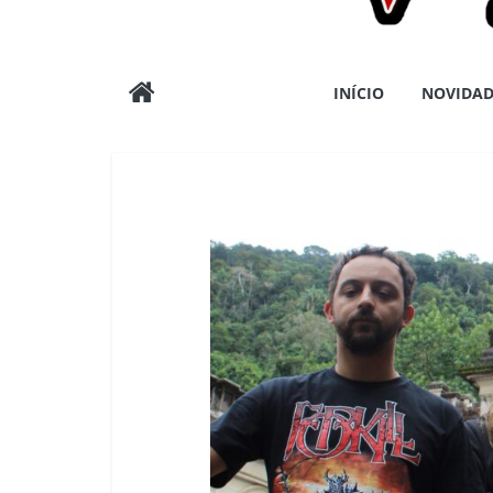
Wargods
INÍCIO
NOVIDAD
Press
Assessoria
e
Conteúdos