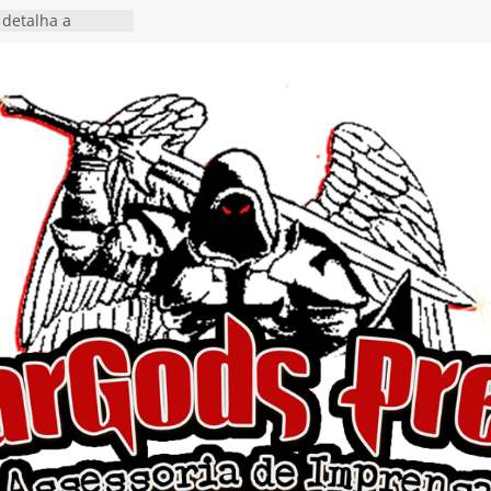
detalha a
 Rig” definitivo
ival Hell’s Heroes
tosth chega ao
ional em formato
o nas plataformas
cia show em
 Autoral” e
to do novo single
 hiato de uma
nçamento do EP
, I Begin”
 o single “Keep
live!” e detalha
ovo álbum