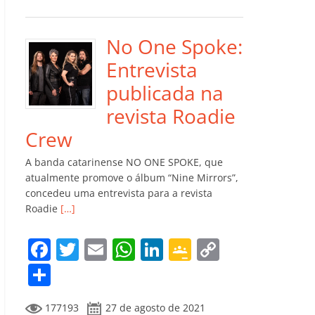
e
er
l
s
e
gl
y
m
b
A
dI
e
Li
p
o
p
n
Cl
n
ar
No One Spoke:
o
p
a
k
til
Entrevista
k
ss
h
publicada na
ro
ar
revista Roadie
o
Crew
m
A banda catarinense NO ONE SPOKE, que
atualmente promove o álbum “Nine Mirrors”,
concedeu uma entrevista para a revista
Roadie
[…]
F
T
E
W
Li
G
C
a
w
m
h
n
o
o
C
c
itt
ai
at
k
o
p
o
177193
27 de agosto de 2021