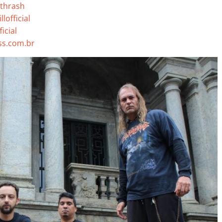
.thrash
lofficial
icial
s.com.br