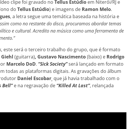
vídeo clipe foi gravado no
Tellus Estúdio
em Niterói/RJ e
dono do
Tellus Estúdio
) e imagens de
Ramon Melo
.
igues
, a letra segue uma temática baseada na história e
assim como no restante do disco, procuramos abordar temas
político e cultural. Acredito na música como uma ferramenta de
mento.”
 este será o terceiro trabalho do grupo, que é formato
 Giehl
(guitarra)
, Gustavo Nascimento
(baixo) e
Rodrigo
por
Marcelo DoD
.
“Sick Society”
será lançado em formato
m todas as plataformas digitais. As gravações do álbum
produtor
Daniel Escobar
¸ que já havia trabalhado com o
 Bell”
e na regravação de
“Killed At Last”
, relançada