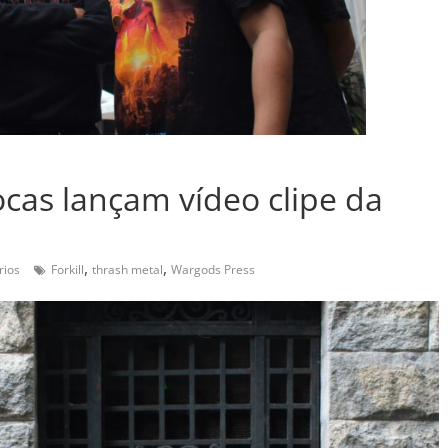
iocas lançam vídeo clipe da
,
,
rios
Forkill
thrash metal
Wargods Press