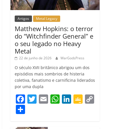
Artigos
Metal Legacy
Matthew Hopkins: o terror
do “Witchfinder General” e
o seu legado no Heavy
Metal
22 de junho de 2026
WarGodsPress
O século XVII britânico abrigou um dos
episódios mais sombrios de histeria
coletiva, fanatismo e carnificina liderados
por uma dupla
F
T
E
W
Li
G
C
a
w
m
h
n
o
o
C
c
itt
ai
at
k
o
p
o
e
er
l
s
e
gl
y
m