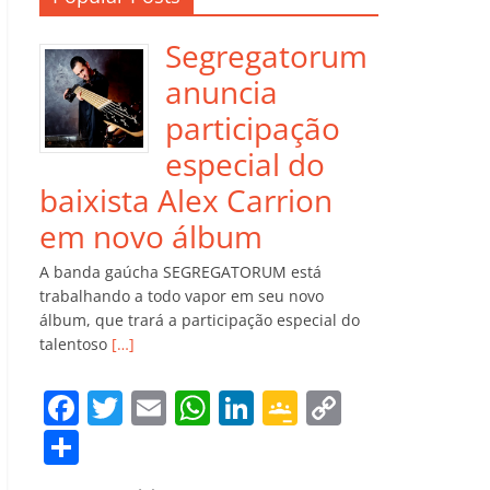
Segregatorum
anuncia
participação
especial do
baixista Alex Carrion
em novo álbum
A banda gaúcha SEGREGATORUM está
trabalhando a todo vapor em seu novo
álbum, que trará a participação especial do
talentoso
[…]
F
T
E
W
Li
G
C
a
w
m
h
n
o
o
C
c
itt
ai
at
k
o
p
o