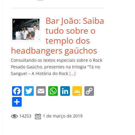
e
er
l
s
e
gl
y
m
b
A
dI
e
Li
p
o
p
n
Cl
n
ar
Bar João: Saiba
o
p
a
k
til
tudo sobre o
k
ss
h
templo dos
ro
ar
headbangers gaúchos
o
Consultando os textos especiais sobre o Rock
m
Pesado Gaúcho, presentes na trilogia “Tá no
Sangue! – A História do Rock
[…]
F
T
E
W
Li
G
C
a
w
m
h
n
o
o
C
c
itt
ai
at
k
o
p
o
14253
1 de março de 2019
e
er
l
s
e
gl
y
m
b
A
dI
e
Li
p