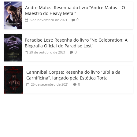
o
Andre Matos: Resenha do livro “Andre Matos – O
m
Maestro do Heavy Metal”
0
6 de novembro de 2021
Paradise Lost: Resenha do livro “No Celebration: A
Biografia Oficial do Paradise Lost”
0
29 de outubro de 2021
Cannnibal Corpse: Resenha do livro “Bíblia da
Carnificina”, lançado pela Estética Torta
0
26 de setembro de 2021