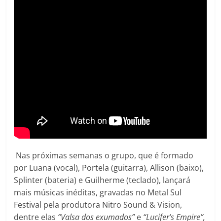
Nas próximas semanas o grupo, que é formado
por Luana (vocal), Portela (guitarra), Allison (baixo),
Splinter (bateria) e Guilherme (teclado), lançará
mais músicas inéditas, gravadas no Metal Sul
Festival pela produtora Nitro Sound & Vision,
dentre elas
“Valsa dos exumados”
e
“Lucifer’s Empire”,