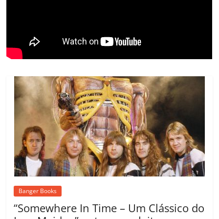
ro
o
m
Banger Books
“Somewhere In Time – Um Clássico do