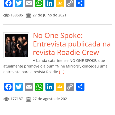
m
F
T
E
W
Li
G
C
C
a
w
m
h
n
o
o
o
188585
27 de julho de 2021
c
itt
ai
at
k
o
p
m
e
er
l
s
e
gl
y
p
b
No One Spoke:
A
dI
e
Li
ar
o
p
n
Cl
n
til
Entrevista publicada na
o
p
a
k
h
revista Roadie Crew
k
ss
ar
A banda catarinense NO ONE SPOKE, que
ro
atualmente promove o álbum “Nine Mirrors”, concedeu uma
entrevista para a revista Roadie
[…]
o
m
F
T
E
W
Li
G
C
C
a
w
m
h
n
o
o
o
177187
27 de agosto de 2021
c
itt
ai
at
k
o
p
m
e
er
l
s
e
gl
y
p