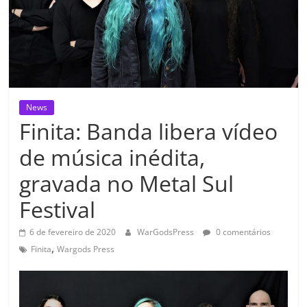
News
Finita: Banda libera vídeo
de música inédita,
gravada no Metal Sul
Festival
6 de fevereiro de 2020
WarGodsPress
0 comentários
,
Finita
Wargods Press