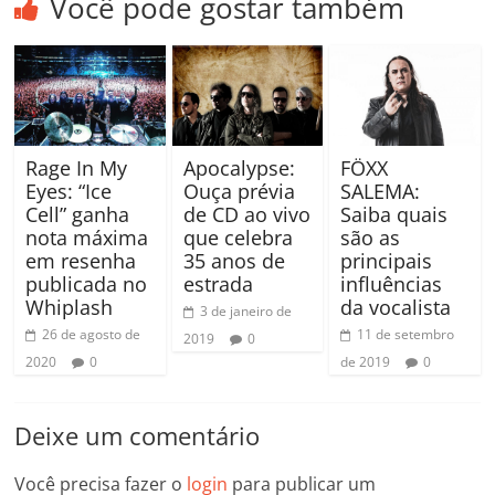
Você pode gostar também
FÖXX
Rage In My
Apocalypse:
SALEMA:
Eyes: “Ice
Ouça prévia
Saiba quais
Cell” ganha
de CD ao vivo
são as
nota máxima
que celebra
principais
em resenha
35 anos de
influências
publicada no
estrada
da vocalista
Whiplash
3 de janeiro de
11 de setembro
26 de agosto de
2019
0
de 2019
0
2020
0
Deixe um comentário
Você precisa fazer o
login
para publicar um