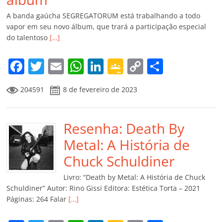
A banda gaúcha SEGREGATORUM está trabalhando a todo
vapor em seu novo álbum, que trará a participação especial
do talentoso
[…]
F
T
E
W
Li
G
C
C
a
w
m
h
n
o
o
o
204591
8 de fevereiro de 2023
c
itt
ai
at
k
o
p
m
e
er
l
s
e
gl
y
p
b
Resenha: Death By
A
dI
e
Li
ar
o
p
n
Cl
n
til
Metal: A História de
o
p
a
k
h
Chuck Schuldiner
k
ss
ar
Livro: “Death by Metal: A História de Chuck
ro
Schuldiner” Autor: Rino Gissi Editora: Estética Torta – 2021
Páginas: 264 Falar
[…]
o