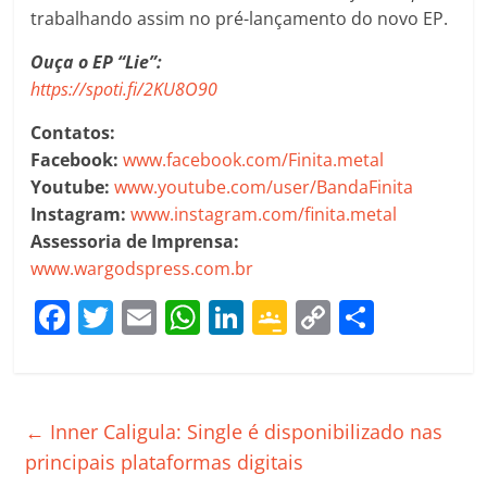
trabalhando assim no pré-lançamento do novo EP.
Ouça o EP “Lie”:
https://spoti.fi/2KU8O90
Contatos:
Facebook:
www.facebook.com/Finita.metal
Youtube:
www.youtube.com/user/BandaFinita
Instagram:
www.instagram.com/finita.metal
Assessoria de Imprensa:
www.wargodspress.com.br
F
T
E
W
Li
G
C
C
a
w
m
h
n
o
o
o
c
itt
ai
at
k
o
p
m
e
er
l
s
e
gl
y
p
←
Inner Caligula: Single é disponibilizado nas
b
A
dI
e
Li
ar
principais plataformas digitais