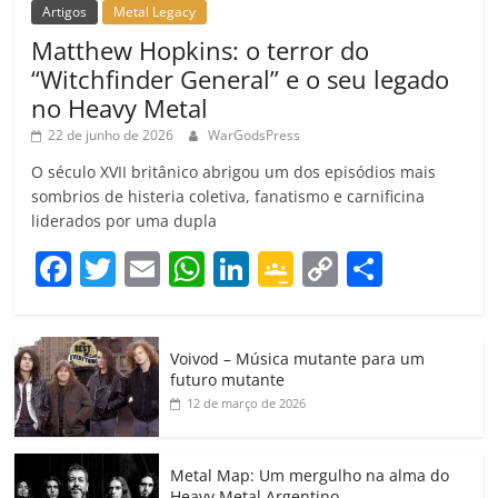
Artigos
Metal Legacy
Matthew Hopkins: o terror do
“Witchfinder General” e o seu legado
no Heavy Metal
22 de junho de 2026
WarGodsPress
O século XVII britânico abrigou um dos episódios mais
sombrios de histeria coletiva, fanatismo e carnificina
liderados por uma dupla
F
T
E
W
Li
G
C
C
a
w
m
h
n
o
o
o
c
itt
ai
at
k
o
p
m
Voivod – Música mutante para um
e
er
l
s
e
gl
y
p
futuro mutante
b
A
dI
e
Li
ar
12 de março de 2026
o
p
n
Cl
n
til
o
p
a
k
h
Metal Map: Um mergulho na alma do
Heavy Metal Argentino