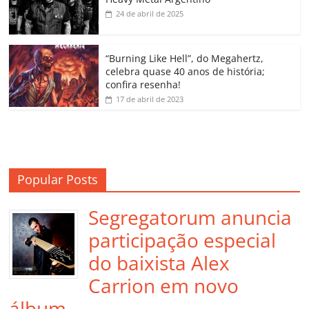
k
ss
ar
24 de abril de 2025
ro
o
“Burning Like Hell”, do Megahertz,
m
celebra quase 40 anos de história;
confira resenha!
17 de abril de 2023
Popular Posts
Segregatorum anuncia
participação especial
do baixista Alex
Carrion em novo
álbum