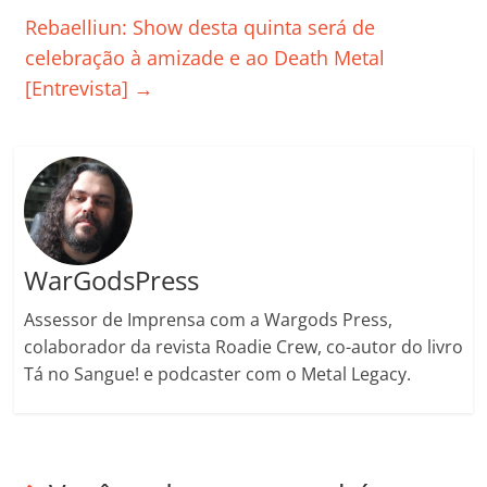
o
p
n
Cl
n
til
Rebaelliun: Show desta quinta será de
o
p
a
k
h
celebração à amizade e ao Death Metal
k
ss
ar
[Entrevista]
→
ro
o
m
WarGodsPress
Assessor de Imprensa com a Wargods Press,
colaborador da revista Roadie Crew, co-autor do livro
Tá no Sangue! e podcaster com o Metal Legacy.