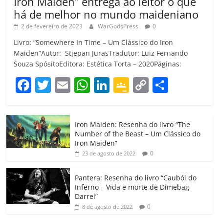
Iron Maiden” entrega ao leitor o que
há de melhor no mundo maideniano
2 de fevereiro de 2023
WarGodsPress
0
Livro: “Somewhere In Time – Um Clássico do Iron
Maiden”Autor: Stjepan JurasTradutor: Luiz Fernando
Souza SpósitoEditora: Estética Torta – 2020Páginas:
F
T
E
W
Li
G
C
C
a
w
m
h
n
o
o
o
c
itt
ai
at
k
o
p
m
Iron Maiden: Resenha do livro “The
e
er
l
s
e
gl
y
p
Number of the Beast – Um Clássico do
b
A
dI
e
Li
ar
Iron Maiden”
0
23 de agosto de 2022
o
p
n
Cl
n
til
o
p
a
k
h
Pantera: Resenha do livro “Caubói do
Inferno – Vida e morte de Dimebag
k
ss
ar
Darrel”
ro
0
8 de agosto de 2022