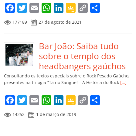
m
F
T
E
W
Li
G
C
C
a
w
m
h
n
o
o
o
177189
27 de agosto de 2021
c
itt
ai
at
k
o
p
m
e
er
l
s
e
gl
y
p
b
Bar João: Saiba tudo
A
dI
e
Li
ar
o
p
n
Cl
n
til
sobre o templo dos
o
p
a
k
h
headbangers gaúchos
k
ss
ar
Consultando os textos especiais sobre o Rock Pesado Gaúcho,
ro
presentes na trilogia “Tá no Sangue! – A História do Rock
[…]
o
F
T
E
W
Li
G
C
C
m
a
w
m
h
n
o
o
o
14252
1 de março de 2019
c
itt
ai
at
k
o
p
m
e
er
l
s
e
gl
y
p