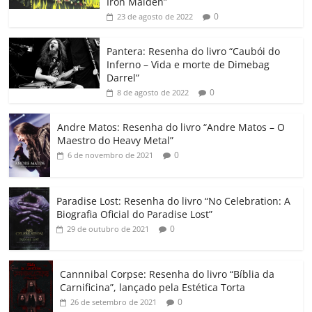
b
A
dI
e
Li
ar
Iron Maiden”
0
23 de agosto de 2022
o
p
n
Cl
n
til
o
p
a
k
h
Pantera: Resenha do livro “Caubói do
Inferno – Vida e morte de Dimebag
k
ss
ar
Darrel”
ro
0
8 de agosto de 2022
o
Andre Matos: Resenha do livro “Andre Matos – O
m
Maestro do Heavy Metal”
0
6 de novembro de 2021
Paradise Lost: Resenha do livro “No Celebration: A
Biografia Oficial do Paradise Lost”
0
29 de outubro de 2021
Cannnibal Corpse: Resenha do livro “Bíblia da
Carnificina”, lançado pela Estética Torta
0
26 de setembro de 2021