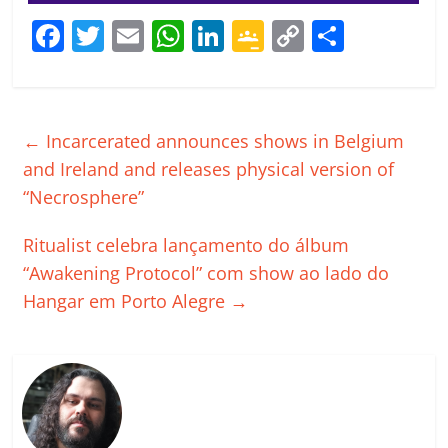
F
T
E
W
Li
G
C
C
a
w
m
h
n
o
o
o
c
itt
ai
at
k
o
p
m
e
er
l
s
e
gl
y
p
←
Incarcerated announces shows in Belgium
b
A
dI
e
Li
ar
and Ireland and releases physical version of
o
p
n
Cl
n
til
“Necrosphere”
o
p
a
k
h
Ritualist celebra lançamento do álbum
k
ss
ar
“Awakening Protocol” com show ao lado do
ro
Hangar em Porto Alegre
→
o
m