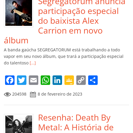
Segregatorum anuncia
participação especial
do baixista Alex
Carrion em novo
álbum
A banda gaúcha SEGREGATORUM está trabalhando a todo
vapor em seu novo álbum, que trará a participação especial
do talentoso
[…]
F
T
E
W
Li
G
C
C
a
w
m
h
n
o
o
o
204598
8 de fevereiro de 2023
c
itt
ai
at
k
o
p
m
e
er
l
s
e
gl
y
p
b
Resenha: Death By
A
dI
e
Li
ar
o
p
n
Cl
n
til
Metal: A História de