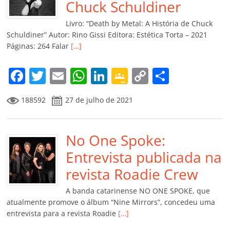
o
p
a
k
h
Chuck Schuldiner
k
ss
ar
Livro: “Death by Metal: A História de Chuck
ro
Schuldiner” Autor: Rino Gissi Editora: Estética Torta – 2021
Páginas: 264 Falar
[…]
o
m
F
T
E
W
Li
G
C
C
a
w
m
h
n
o
o
o
188592
27 de julho de 2021
c
itt
ai
at
k
o
p
m
e
er
l
s
e
gl
y
p
b
No One Spoke:
A
dI
e
Li
ar
o
p
n
Cl
n
til
Entrevista publicada na
o
p
a
k
h
revista Roadie Crew
k
ss
ar
A banda catarinense NO ONE SPOKE, que
ro
atualmente promove o álbum “Nine Mirrors”, concedeu uma
entrevista para a revista Roadie
[…]
o