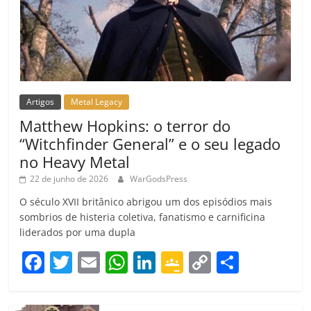
Artigos
Metal Legacy
Matthew Hopkins: o terror do
“Witchfinder General” e o seu legado
no Heavy Metal
22 de junho de 2026
WarGodsPress
O século XVII britânico abrigou um dos episódios mais
sombrios de histeria coletiva, fanatismo e carnificina
liderados por uma dupla
F
T
E
W
Li
G
C
C
a
w
m
h
n
o
o
o
c
itt
ai
at
k
o
p
m