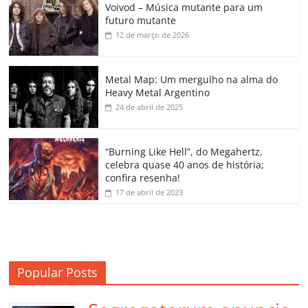
Voivod – Música mutante para um
e
er
l
s
e
gl
y
p
futuro mutante
b
A
dI
e
Li
ar
12 de março de 2026
o
p
n
Cl
n
til
o
p
a
k
h
Metal Map: Um mergulho na alma do
Heavy Metal Argentino
k
ss
ar
24 de abril de 2025
ro
o
“Burning Like Hell”, do Megahertz,
m
celebra quase 40 anos de história;
confira resenha!
17 de abril de 2023
Popular Posts