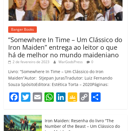
Banger Books
“Somewhere In Time – Um Clássico do
Iron Maiden” entrega ao leitor o que
há de melhor no mundo maideniano
2 de fevereiro de 2023
WarGodsPress
0
Livro: “Somewhere In Time – Um Clássico do Iron
Maiden”Autor: Stjepan JurasTradutor: Luiz Fernando
Souza SpósitoEditora: Estética Torta – 2020Páginas:
F
T
E
W
Li
G
C
C
a
w
m
h
n
o
o
o
c
itt
ai
at
k
o
p
m
Iron Maiden: Resenha do livro “The
e
er
l
s
e
gl
y
p
Number of the Beast – Um Clássico do