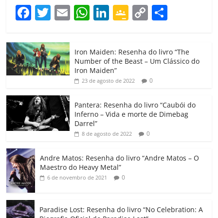
F
T
E
W
Li
G
C
C
a
w
m
h
n
o
o
o
c
itt
ai
at
k
o
p
m
Iron Maiden: Resenha do livro “The
e
er
l
s
e
gl
y
p
Number of the Beast – Um Clássico do
b
A
dI
e
Li
ar
Iron Maiden”
0
23 de agosto de 2022
o
p
n
Cl
n
til
o
p
a
k
h
Pantera: Resenha do livro “Caubói do
Inferno – Vida e morte de Dimebag
k
ss
ar
Darrel”
ro
0
8 de agosto de 2022
o
Andre Matos: Resenha do livro “Andre Matos – O
m
Maestro do Heavy Metal”
0
6 de novembro de 2021
Paradise Lost: Resenha do livro “No Celebration: A