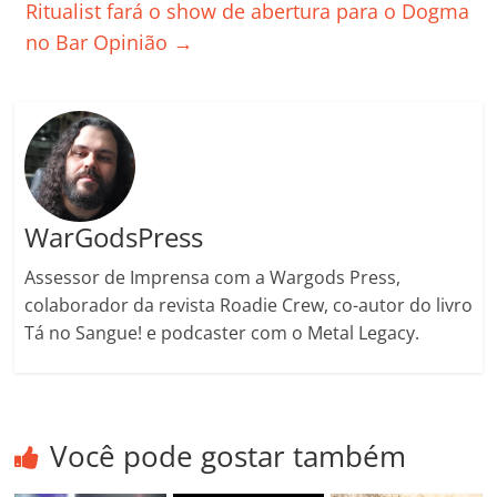
Ritualist fará o show de abertura para o Dogma
o
p
a
k
h
no Bar Opinião
→
k
ss
ar
ro
o
m
WarGodsPress
Assessor de Imprensa com a Wargods Press,
colaborador da revista Roadie Crew, co-autor do livro
Tá no Sangue! e podcaster com o Metal Legacy.
Você pode gostar também