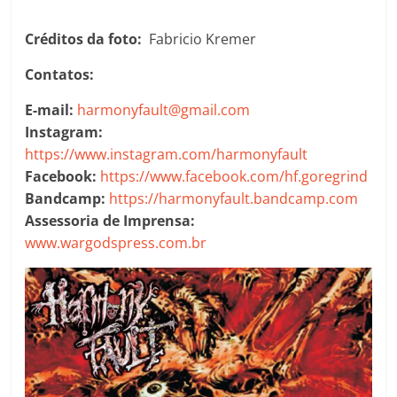
Créditos da foto:
Fabricio Kremer
Contatos:
E-mail:
harmonyfault@gmail.com
Instagram:
https://www.instagram.com/harmonyfault
Facebook:
https://www.facebook.com/hf.goregrind
Bandcamp:
https://harmonyfault.bandcamp.com
Assessoria de Imprensa:
www.wargodspress.com.br