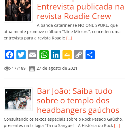
o
p
n
Cl
n
til
Entrevista publicada na
o
p
a
k
h
revista Roadie Crew
k
ss
ar
A banda catarinense NO ONE SPOKE, que
ro
atualmente promove o álbum “Nine Mirrors”, concedeu uma
entrevista para a revista Roadie
[…]
o
m
F
T
E
W
Li
G
C
C
a
w
m
h
n
o
o
o
177189
27 de agosto de 2021
c
itt
ai
at
k
o
p
m
e
er
l
s
e
gl
y
p
b
Bar João: Saiba tudo
A
dI
e
Li
ar
o
p
n
Cl
n
til
sobre o templo dos
o
p
a
k
h
headbangers gaúchos
k
ss
ar
Consultando os textos especiais sobre o Rock Pesado Gaúcho,
ro
presentes na trilogia “Tá no Sangue! – A História do Rock
[…]