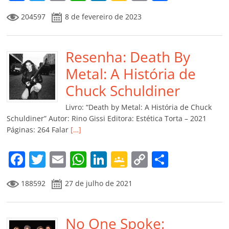
a
w
m
h
n
o
o
o
204597
8 de fevereiro de 2023
c
itt
ai
at
k
o
p
m
e
er
l
s
e
gl
y
p
b
Resenha: Death By
A
dI
e
Li
ar
o
p
n
Cl
n
til
Metal: A História de
o
p
a
k
h
Chuck Schuldiner
k
ss
ar
Livro: “Death by Metal: A História de Chuck
ro
Schuldiner” Autor: Rino Gissi Editora: Estética Torta – 2021
Páginas: 264 Falar
[…]
o
m
F
T
E
W
Li
G
C
C
a
w
m
h
n
o
o
o
188592
27 de julho de 2021
c
itt
ai
at
k
o
p
m
e
er
l
s
e
gl
y
p
b
No One Spoke:
A
dI
e
Li
ar