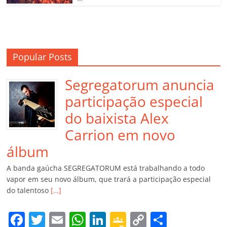
Popular Posts
Segregatorum anuncia
participação especial
do baixista Alex
Carrion em novo
álbum
A banda gaúcha SEGREGATORUM está trabalhando a todo
vapor em seu novo álbum, que trará a participação especial
do talentoso
[…]
F
T
E
W
Li
G
C
C