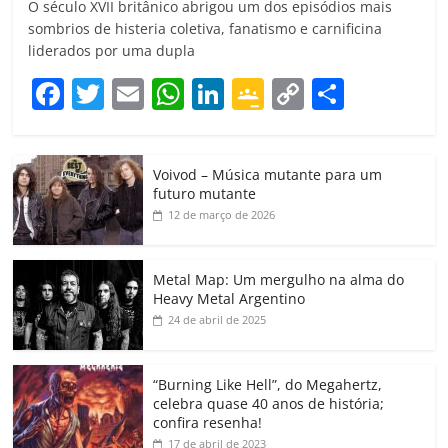
O século XVII britânico abrigou um dos episódios mais
sombrios de histeria coletiva, fanatismo e carnificina
liderados por uma dupla
F
T
E
W
Li
G
C
C
a
w
m
h
n
o
o
o
c
itt
ai
at
k
o
p
m
Voivod – Música mutante para um
e
er
l
s
e
gl
y
p
futuro mutante
b
A
dI
e
Li
ar
12 de março de 2026
o
p
n
Cl
n
til
o
p
a
k
h
Metal Map: Um mergulho na alma do
Heavy Metal Argentino
k
ss
ar
24 de abril de 2025
ro
o
“Burning Like Hell”, do Megahertz,
m
celebra quase 40 anos de história;
confira resenha!
17 de abril de 2023