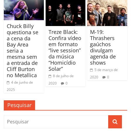
Chuck Billy
Treze Black:
M-19:
questiona se
Confira vídeo
Thrashers
a cena da
em formato
gaúchos
Bay Area
“live session”
divulgam
seria a
da música
agenda de
mesma sem
“Homicídio
shows
a entrada de
Solar”
Cliff Burton
5 de março de
no Metallica
8 de julho de
2020
0
4 de junho de
2020
0
2025
Pesquisar