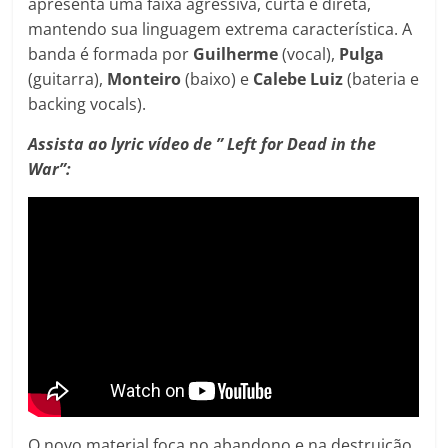
apresenta uma faixa agressiva, curta e direta,
mantendo sua linguagem extrema característica. A
banda é formada por
Guilherme
(vocal),
Pulga
(guitarra),
Monteiro
(baixo) e
Calebe
Luiz
(bateria e
backing vocals).
Assista ao lyric vídeo de ” Left for Dead in the
War”:
O novo material foca no abandono e na destruição