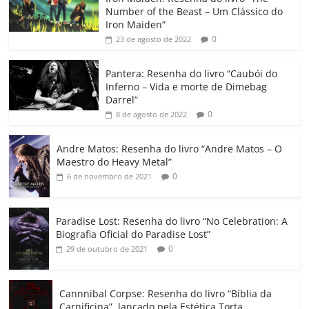
e
er
l
s
e
gl
y
p
Number of the Beast – Um Clássico do
b
A
dI
e
Li
ar
Iron Maiden”
0
23 de agosto de 2022
o
p
n
Cl
n
til
o
p
a
k
h
Pantera: Resenha do livro “Caubói do
Inferno – Vida e morte de Dimebag
k
ss
ar
Darrel”
ro
0
8 de agosto de 2022
o
Andre Matos: Resenha do livro “Andre Matos – O
m
Maestro do Heavy Metal”
0
6 de novembro de 2021
Paradise Lost: Resenha do livro “No Celebration: A
Biografia Oficial do Paradise Lost”
0
29 de outubro de 2021
Cannnibal Corpse: Resenha do livro “Bíblia da
Carnificina”, lançado pela Estética Torta