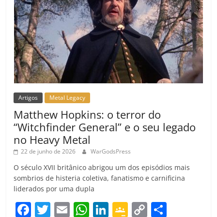
Artigos
Metal Legacy
Matthew Hopkins: o terror do
“Witchfinder General” e o seu legado
no Heavy Metal
22 de junho de 2026
WarGodsPress
O século XVII britânico abrigou um dos episódios mais
sombrios de histeria coletiva, fanatismo e carnificina
liderados por uma dupla
F
T
E
W
Li
G
C
C