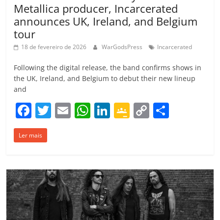
Metallica producer, Incarcerated
announces UK, Ireland, and Belgium
tour
18 de fevereiro de 2026
WarGodsPress
Incarcerated
Following the digital release, the band confirms shows in
the UK, Ireland, and Belgium to debut their new lineup
and
F
T
E
W
Li
G
C
C
a
w
m
h
n
o
o
o
Ler mais
c
itt
ai
at
k
o
p
m
e
er
l
s
e
gl
y
p
b
A
dI
e
Li
ar
o
p
n
Cl
n
til
o
p
a
k
h