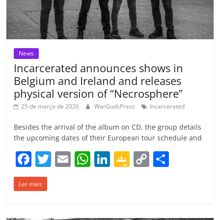
o
m
News
Incarcerated announces shows in
Belgium and Ireland and releases
physical version of “Necrosphere”
25 de março de 2026
WarGodsPress
Incarcerated
Besides the arrival of the album on CD, the group details
the upcoming dates of their European tour schedule and
F
T
E
W
Li
G
C
C
a
w
m
h
n
o
o
o
Ler mais
c
itt
ai
at
k
o
p
m
e
er
l
s
e
gl
y
p