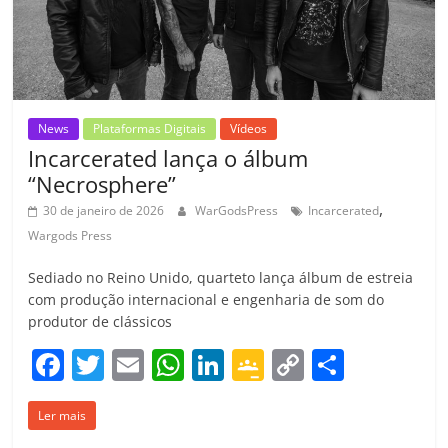
ro
o
m
News
Plataformas Digitais
Vídeos
Incarcerated lança o álbum
“Necrosphere”
,
30 de janeiro de 2026
WarGodsPress
Incarcerated
Wargods Press
Sediado no Reino Unido, quarteto lança álbum de estreia
com produção internacional e engenharia de som do
produtor de clássicos
F
T
E
W
Li
G
C
C
a
w
m
h
n
o
o
o
Ler mais
c
itt
ai
at
k
o
p
m