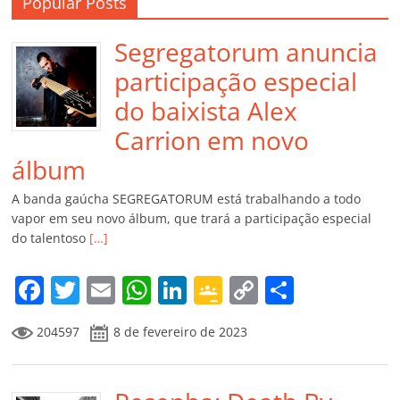
Popular Posts
Segregatorum anuncia
participação especial
do baixista Alex
Carrion em novo
álbum
A banda gaúcha SEGREGATORUM está trabalhando a todo
vapor em seu novo álbum, que trará a participação especial
do talentoso
[…]
F
T
E
W
Li
G
C
C
a
w
m
h
n
o
o
o
204597
8 de fevereiro de 2023
c
itt
ai
at
k
o
p
m
e
er
l
s
e
gl
y
p