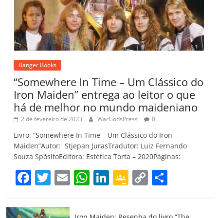
Banger Books
“Somewhere In Time – Um Clássico do
Iron Maiden” entrega ao leitor o que
há de melhor no mundo maideniano
2 de fevereiro de 2023
WarGodsPress
0
Livro: “Somewhere In Time – Um Clássico do Iron
Maiden”Autor: Stjepan JurasTradutor: Luiz Fernando
Souza SpósitoEditora: Estética Torta – 2020Páginas:
F
T
E
W
Li
G
C
C
a
w
m
h
n
o
o
o
c
itt
ai
at
k
o
p
m
Iron Maiden: Resenha do livro “The