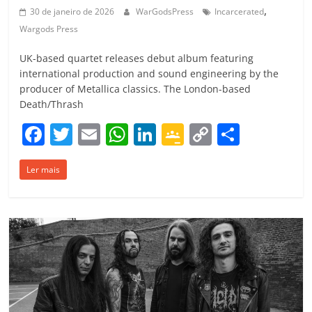
,
30 de janeiro de 2026
WarGodsPress
Incarcerated
Wargods Press
UK-based quartet releases debut album featuring
international production and sound engineering by the
producer of Metallica classics. The London-based
Death/Thrash
F
T
E
W
Li
G
C
C
a
w
m
h
n
o
o
o
Ler mais
c
itt
ai
at
k
o
p
m
e
er
l
s
e
gl
y
p
b
A
dI
e
Li
ar
o
p
n
Cl
n
til
o
p
a
k
h
k
ss
ar