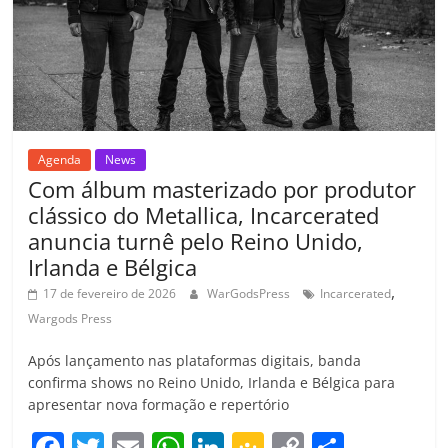
k
ss
ar
ro
o
m
Agenda
News
Com álbum masterizado por produtor
clássico do Metallica, Incarcerated
anuncia turnê pelo Reino Unido,
Irlanda e Bélgica
,
17 de fevereiro de 2026
WarGodsPress
Incarcerated
Wargods Press
Após lançamento nas plataformas digitais, banda
confirma shows no Reino Unido, Irlanda e Bélgica para
apresentar nova formação e repertório
F
T
E
W
Li
G
C
C