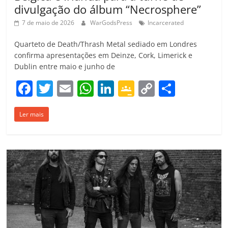
divulgação do álbum “Necrosphere”
7 de maio de 2026
WarGodsPress
Incarcerated
Quarteto de Death/Thrash Metal sediado em Londres
confirma apresentações em Deinze, Cork, Limerick e
Dublin entre maio e junho de
F
T
E
W
Li
G
C
C
a
w
m
h
n
o
o
o
Ler mais
c
itt
ai
at
k
o
p
m
e
er
l
s
e
gl
y
p
b
A
dI
e
Li
ar
o
p
n
Cl
n
til
o
p
a
k
h
k
ss
ar
ro