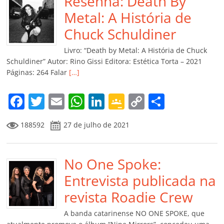
b
Resenha: Death By
A
dI
e
Li
ar
o
p
n
Cl
n
til
Metal: A História de
o
p
a
k
h
Chuck Schuldiner
k
ss
ar
Livro: “Death by Metal: A História de Chuck
ro
Schuldiner” Autor: Rino Gissi Editora: Estética Torta – 2021
Páginas: 264 Falar
[…]
o
m
F
T
E
W
Li
G
C
C
a
w
m
h
n
o
o
o
188592
27 de julho de 2021
c
itt
ai
at
k
o
p
m
e
er
l
s
e
gl
y
p
b
No One Spoke:
A
dI
e
Li
ar
o
p
n
Cl
n
til
Entrevista publicada na
o
p
a
k
h
revista Roadie Crew
k
ss
ar
A banda catarinense NO ONE SPOKE, que