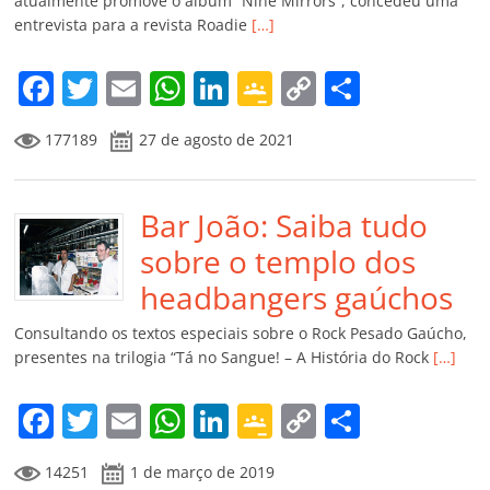
ro
atualmente promove o álbum “Nine Mirrors”, concedeu uma
entrevista para a revista Roadie
[…]
o
m
F
T
E
W
Li
G
C
C
a
w
m
h
n
o
o
o
177189
27 de agosto de 2021
c
itt
ai
at
k
o
p
m
e
er
l
s
e
gl
y
p
b
Bar João: Saiba tudo
A
dI
e
Li
ar
o
p
n
Cl
n
til
sobre o templo dos
o
p
a
k
h
headbangers gaúchos
k
ss
ar
Consultando os textos especiais sobre o Rock Pesado Gaúcho,
ro
presentes na trilogia “Tá no Sangue! – A História do Rock
[…]
o
F
T
E
W
Li
G
C
C
m
a
w
m
h
n
o
o
o
14251
1 de março de 2019