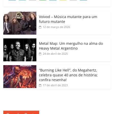
a
w
m
h
n
o
o
o
c
itt
ai
at
k
o
p
m
Voivod – Música mutante para um
e
er
l
s
e
gl
y
p
futuro mutante
b
A
dI
e
Li
ar
12 de março de 2026
o
p
n
Cl
n
til
o
p
a
k
h
Metal Map: Um mergulho na alma do
Heavy Metal Argentino
k
ss
ar
24 de abril de 2025
ro
o
“Burning Like Hell”, do Megahertz,
m
celebra quase 40 anos de história;
confira resenha!
17 de abril de 2023