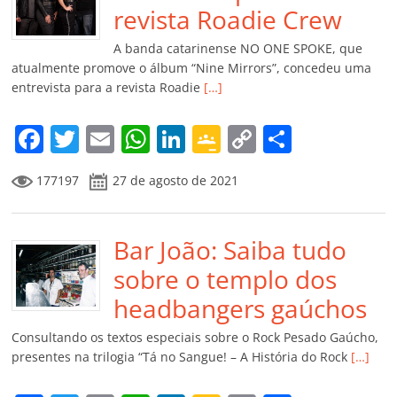
o
p
a
k
h
revista Roadie Crew
k
ss
ar
A banda catarinense NO ONE SPOKE, que
ro
atualmente promove o álbum “Nine Mirrors”, concedeu uma
entrevista para a revista Roadie
[…]
o
m
F
T
E
W
Li
G
C
C
a
w
m
h
n
o
o
o
177197
27 de agosto de 2021
c
itt
ai
at
k
o
p
m
e
er
l
s
e
gl
y
p
b
Bar João: Saiba tudo
A
dI
e
Li
ar
o
p
n
Cl
n
til
sobre o templo dos
o
p
a
k
h
headbangers gaúchos
k
ss
ar
Consultando os textos especiais sobre o Rock Pesado Gaúcho,
ro
presentes na trilogia “Tá no Sangue! – A História do Rock
[…]
o