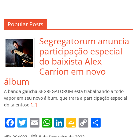
Popular Posts
Segregatorum anuncia
participação especial
do baixista Alex
Carrion em novo
álbum
A banda gaúcha SEGREGATORUM está trabalhando a todo
vapor em seu novo álbum, que trará a participação especial
do talentoso
[…]
F
T
E
W
Li
G
C
C
a
w
m
h
n
o
o
o
204603
8 de fevereiro de 2023