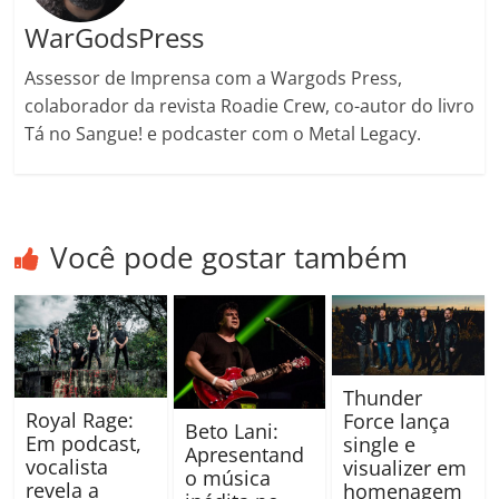
WarGodsPress
Assessor de Imprensa com a Wargods Press,
colaborador da revista Roadie Crew, co-autor do livro
Tá no Sangue! e podcaster com o Metal Legacy.
Você pode gostar também
Thunder
Royal Rage:
Force lança
Beto Lani:
Em podcast,
single e
Apresentand
vocalista
visualizer em
o música
revela a
homenagem