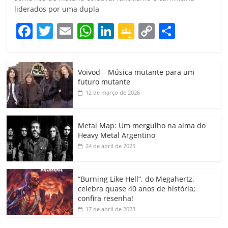
liderados por uma dupla
F
T
E
W
Li
G
C
C
a
w
m
h
n
o
o
o
c
itt
ai
at
k
o
p
m
Voivod – Música mutante para um
e
er
l
s
e
gl
y
p
futuro mutante
b
A
dI
e
Li
ar
12 de março de 2026
o
p
n
Cl
n
til
o
p
a
k
h
Metal Map: Um mergulho na alma do
Heavy Metal Argentino
k
ss
ar
24 de abril de 2025
ro
o
“Burning Like Hell”, do Megahertz,
m
celebra quase 40 anos de história;
confira resenha!
17 de abril de 2023