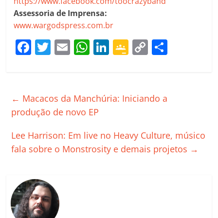
https://www.facebook.com/toocrazyband
Assessoria de Imprensa:
www.wargodspress.com.br
F
T
E
W
Li
G
C
C
a
w
m
h
n
o
o
o
c
itt
ai
at
k
o
p
m
e
er
l
s
e
gl
y
p
←
Macacos da Manchúria: Iniciando a
b
A
dI
e
Li
ar
produção de novo EP
o
p
n
Cl
n
til
Lee Harrison: Em live no Heavy Culture, músico
o
p
a
k
h
fala sobre o Monstrosity e demais projetos
→
k
ss
ar
ro
o
m