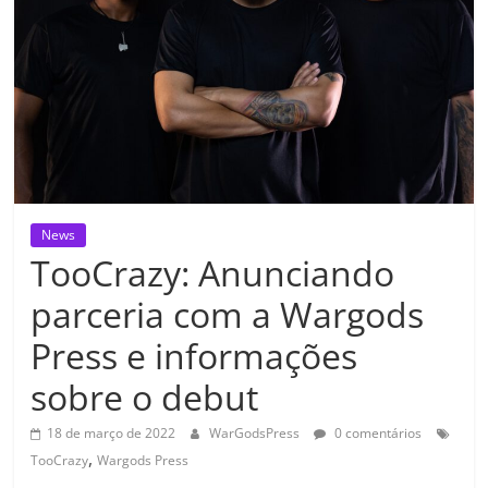
News
TooCrazy: Anunciando
parceria com a Wargods
Press e informações
sobre o debut
18 de março de 2022
WarGodsPress
0 comentários
,
TooCrazy
Wargods Press