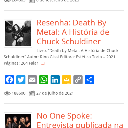
c
itt
ai
at
k
o
p
m
e
er
l
s
e
gl
y
p
b
Resenha: Death By
A
dI
e
Li
ar
o
p
n
Cl
n
til
Metal: A História de
o
p
a
k
h
Chuck Schuldiner
k
ss
ar
Livro: “Death by Metal: A História de Chuck
ro
Schuldiner” Autor: Rino Gissi Editora: Estética Torta – 2021
Páginas: 264 Falar
[…]
o
m
F
T
E
W
Li
G
C
C
a
w
m
h
n
o
o
o
188600
27 de julho de 2021
c
itt
ai
at
k
o
p
m
e
er
l
s
e
gl
y
p
b
No One Spoke:
A
dI
e
Li
ar
o
p
n
Cl
n
til
Entrevista publicada na