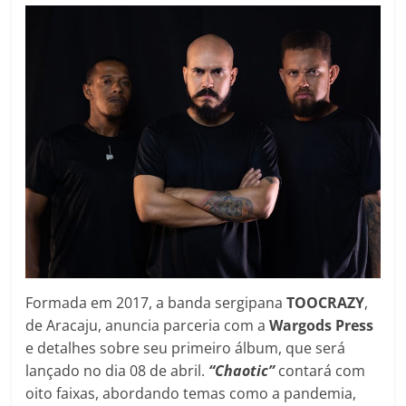
Formada em 2017, a banda sergipana
TOOCRAZY
,
de Aracaju, anuncia parceria com a
Wargods Press
e detalhes sobre seu primeiro álbum, que será
lançado no dia 08 de abril.
“Chaotic”
contará com
oito faixas, abordando temas como a pandemia,