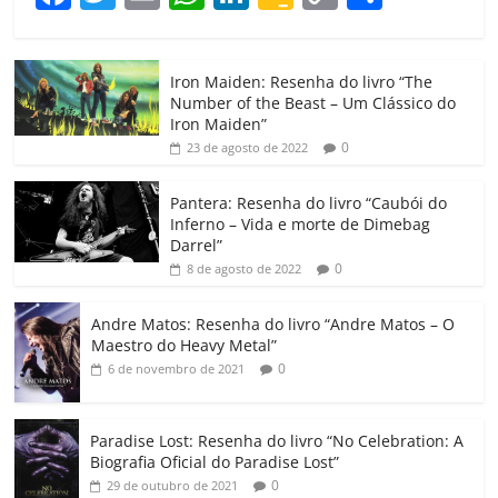
a
w
m
h
n
o
o
o
c
itt
ai
at
k
o
p
m
Iron Maiden: Resenha do livro “The
e
er
l
s
e
gl
y
p
Number of the Beast – Um Clássico do
b
A
dI
e
Li
ar
Iron Maiden”
0
23 de agosto de 2022
o
p
n
Cl
n
til
o
p
a
k
h
Pantera: Resenha do livro “Caubói do
Inferno – Vida e morte de Dimebag
k
ss
ar
Darrel”
ro
0
8 de agosto de 2022
o
Andre Matos: Resenha do livro “Andre Matos – O
m
Maestro do Heavy Metal”
0
6 de novembro de 2021
Paradise Lost: Resenha do livro “No Celebration: A
Biografia Oficial do Paradise Lost”
0
29 de outubro de 2021