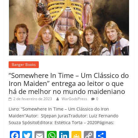
Banger Books
“Somewhere In Time – Um Clássico do
Iron Maiden” entrega ao leitor o que
há de melhor no mundo maideniano
2 de fevereiro de 2023
WarGodsPress
0
Livro: “Somewhere In Time – Um Clássico do Iron
Maiden”Autor: Stjepan JurasTradutor: Luiz Fernando
Souza SpósitoEditora: Estética Torta – 2020Páginas:
F
T
E
W
Li
G
C
C