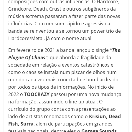
composições com outras influências. O Hardcore,
Grindcore, Death, Crust e outros subgêneros da
música extrema passaram a fazer parte das novas
influências. Com um som rápido e agressivo a
banda se reinventou e se tornou um power trio de
Hardcore/Metal, já com o nome atual.
Em fevereiro de 2021 a banda lançou o single
“The
Plague Of Chaos”
, que aborda a fragilidade da
sociedade em relação a eventos catastróficos e
como o caos se instala num piscar de olhos num
mundo cada vez mais conectado e bombardeado
por todos os tipos de informações. No início de
2022 o
TOOCRAZY
passou por uma nova mudança
na formação, assumindo o line-up atual. O
currículo do grupo conta com apresentações ao
lado de artistas renomados como o
Krisiun, Dead
Fish, Surra
, além de participações em grandes
festivais nacionais, dentre eles o
Garage Sounds,