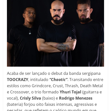
Acaba de ser lançado o debut da banda sergipana
TOOCRAZY
, intitulado
“Chaotic”
. Transitando entre
estilos como Grindcore, Crust, Thrash, Death Metal
e Crossover, o trio formado
Yhuri Tojal
(guitarra e
vocal),
Crisly Silva
(baixo) e
Rodrigo Menezes
(bateria) forjou oito faixas intensas, agressivas e
pesadas, que refletem o caótico mundo em que