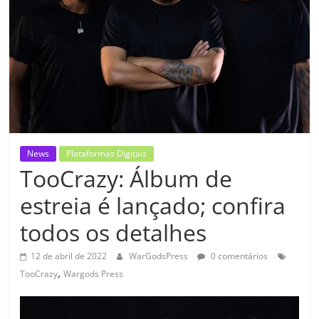
News
Plataformas Digitais
TooCrazy: Álbum de
estreia é lançado; confira
todos os detalhes
12 de abril de 2022
WarGodsPress
0 comentários
,
TooCrazy
Wargods Press