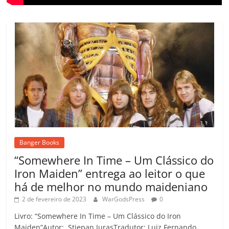
Banger Books
“Somewhere In Time – Um Clássico do
Iron Maiden” entrega ao leitor o que
há de melhor no mundo maideniano
2 de fevereiro de 2023
WarGodsPress
0
Livro: “Somewhere In Time – Um Clássico do Iron
Maiden”Autor: Stjepan JurasTradutor: Luiz Fernando