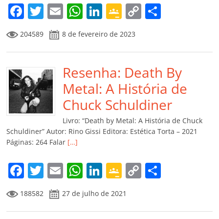
F
T
E
W
Li
G
C
C
a
w
m
h
n
o
o
o
204589
8 de fevereiro de 2023
c
itt
ai
at
k
o
p
m
e
er
l
s
e
gl
y
p
b
Resenha: Death By
A
dI
e
Li
ar
o
p
n
Cl
n
til
Metal: A História de
o
p
a
k
h
Chuck Schuldiner
k
ss
ar
Livro: “Death by Metal: A História de Chuck
ro
Schuldiner” Autor: Rino Gissi Editora: Estética Torta – 2021
Páginas: 264 Falar
[…]
o
m
F
T
E
W
Li
G
C
C
a
w
m
h
n
o
o
o
188582
27 de julho de 2021
c
itt
ai
at
k
o
p
m
e
er
l
s
e
gl
y
p