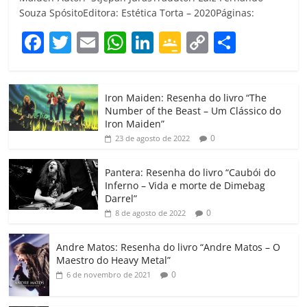
Souza SpósitoEditora: Estética Torta – 2020Páginas:
F
T
E
W
Li
G
C
C
a
w
m
h
n
o
o
o
c
itt
ai
at
k
o
p
m
Iron Maiden: Resenha do livro “The
e
er
l
s
e
gl
y
p
Number of the Beast – Um Clássico do
b
A
dI
e
Li
ar
Iron Maiden”
0
23 de agosto de 2022
o
p
n
Cl
n
til
o
p
a
k
h
Pantera: Resenha do livro “Caubói do
Inferno – Vida e morte de Dimebag
k
ss
ar
Darrel”
ro
0
8 de agosto de 2022
o
Andre Matos: Resenha do livro “Andre Matos – O
m
Maestro do Heavy Metal”
0
6 de novembro de 2021