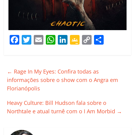
F
T
E
W
Li
G
C
C
a
w
m
h
n
o
o
o
c
itt
ai
at
k
o
p
m
e
er
l
s
e
gl
y
p
←
Rage In My Eyes: Confira todas as
b
A
dI
e
Li
ar
informações sobre o show com o Angra em
o
p
n
Cl
n
til
Florianópolis
o
p
a
k
h
Heavy Culture: Bill Hudson fala sobre o
k
ss
ar
Northtale e atual turnê com o I Am Morbid
→
ro
o