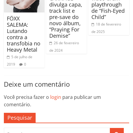
divulga capa,
playthrough
track list e
de “Fish-Eyed
pre-save do
Child”
FÖXX
novo álbum,
SALEMA:
18 de fevereiro
“Praying For
Lutando
de 2025
Demise”
contra a
transfobia no
26 de fevereiro
Heavy Metal
de 2024
5 de julho de
2019
0
Deixe um comentário
Você precisa fazer o
login
para publicar um
comentário.
Pesquisar