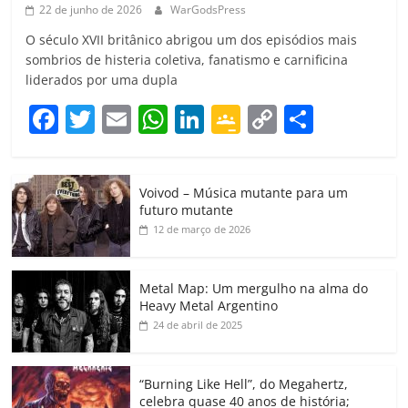
22 de junho de 2026
WarGodsPress
O século XVII britânico abrigou um dos episódios mais
sombrios de histeria coletiva, fanatismo e carnificina
liderados por uma dupla
F
T
E
W
Li
G
C
C
a
w
m
h
n
o
o
o
c
itt
ai
at
k
o
p
m
Voivod – Música mutante para um
e
er
l
s
e
gl
y
p
futuro mutante
b
A
dI
e
Li
ar
12 de março de 2026
o
p
n
Cl
n
til
o
p
a
k
h
Metal Map: Um mergulho na alma do
Heavy Metal Argentino
k
ss
ar
24 de abril de 2025
ro
o
“Burning Like Hell”, do Megahertz,
celebra quase 40 anos de história;