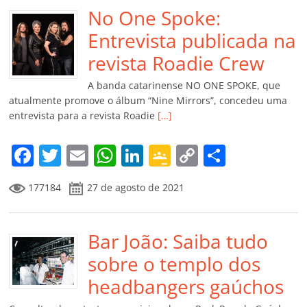
b
No One Spoke:
A
dI
e
Li
ar
o
p
n
Cl
n
til
Entrevista publicada na
o
p
a
k
h
revista Roadie Crew
k
ss
ar
A banda catarinense NO ONE SPOKE, que
ro
atualmente promove o álbum “Nine Mirrors”, concedeu uma
entrevista para a revista Roadie
[…]
o
m
F
T
E
W
Li
G
C
C
a
w
m
h
n
o
o
o
177184
27 de agosto de 2021
c
itt
ai
at
k
o
p
m
e
er
l
s
e
gl
y
p
b
Bar João: Saiba tudo
A
dI
e
Li
ar
o
p
n
Cl
n
til
sobre o templo dos
o
p
a
k
h
headbangers gaúchos