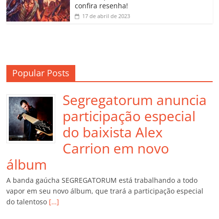
m
confira resenha!
17 de abril de 2023
Popular Posts
Segregatorum anuncia
participação especial
do baixista Alex
Carrion em novo
álbum
A banda gaúcha SEGREGATORUM está trabalhando a todo
vapor em seu novo álbum, que trará a participação especial
do talentoso
[…]