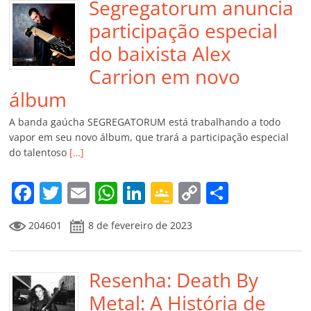
Segregatorum anuncia
participação especial
do baixista Alex
Carrion em novo
álbum
A banda gaúcha SEGREGATORUM está trabalhando a todo
vapor em seu novo álbum, que trará a participação especial
do talentoso
[…]
F
T
E
W
Li
G
C
C
a
w
m
h
n
o
o
o
204601
8 de fevereiro de 2023
c
itt
ai
at
k
o
p
m
e
er
l
s
e
gl
y
p
b
Resenha: Death By
A
dI
e
Li
ar
o
p
n
Cl
n
til
Metal: A História de