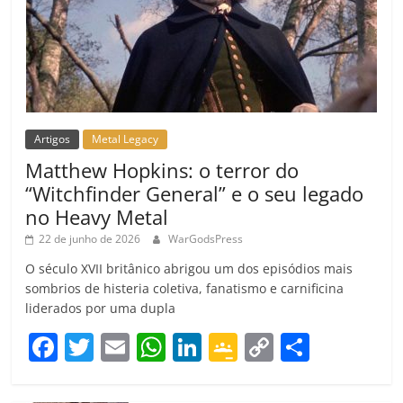
Artigos
Metal Legacy
Matthew Hopkins: o terror do
“Witchfinder General” e o seu legado
no Heavy Metal
22 de junho de 2026
WarGodsPress
O século XVII britânico abrigou um dos episódios mais
sombrios de histeria coletiva, fanatismo e carnificina
liderados por uma dupla
F
T
E
W
Li
G
C
C
a
w
m
h
n
o
o
o