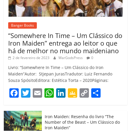
Banger Books
“Somewhere In Time – Um Clássico do
Iron Maiden” entrega ao leitor o que
há de melhor no mundo maideniano
2 de fevereiro de 2023
WarGodsPress
0
Livro: “Somewhere In Time – Um Clássico do Iron
Maiden”Autor: Stjepan JurasTradutor: Luiz Fernando
Souza SpósitoEditora: Estética Torta – 2020Páginas:
F
T
E
W
Li
G
C
C
a
w
m
h
n
o
o
o
c
itt
ai
at
k
o
p
m
Iron Maiden: Resenha do livro “The
e
er
l
s
e
gl
y
p
Number of the Beast – Um Clássico do
b
A
dI
e
Li
ar
Iron Maiden”