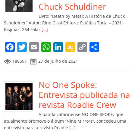
o
p
a
k
h
Chuck Schuldiner
k
ss
ar
Livro: “Death by Metal: A História de Chuck
ro
Schuldiner” Autor: Rino Gissi Editora: Estética Torta – 2021
Páginas: 264 Falar
[…]
o
m
F
T
E
W
Li
G
C
C
a
w
m
h
n
o
o
o
188597
27 de julho de 2021
c
itt
ai
at
k
o
p
m
e
er
l
s
e
gl
y
p
b
No One Spoke:
A
dI
e
Li
ar
o
p
n
Cl
n
til
Entrevista publicada na
o
p
a
k
h
revista Roadie Crew
k
ss
ar
A banda catarinense NO ONE SPOKE, que
ro
atualmente promove o álbum “Nine Mirrors”, concedeu uma
entrevista para a revista Roadie
[…]
o