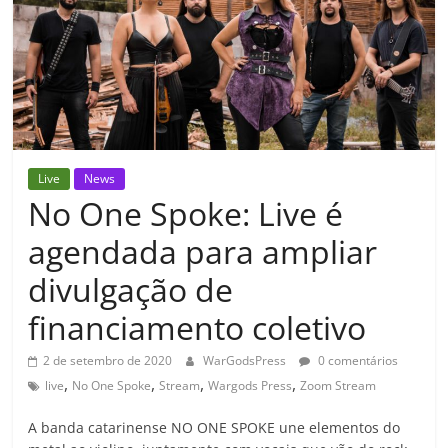
Live
News
No One Spoke: Live é
agendada para ampliar
divulgação de
financiamento coletivo
2 de setembro de 2020
WarGodsPress
0 comentários
,
,
,
,
live
No One Spoke
Stream
Wargods Press
Zoom Stream
A banda catarinense NO ONE SPOKE une elementos do