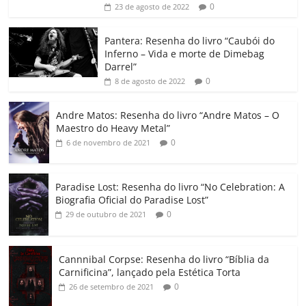
0
23 de agosto de 2022
o
p
n
Cl
n
til
o
p
a
k
h
Pantera: Resenha do livro “Caubói do
Inferno – Vida e morte de Dimebag
k
ss
ar
Darrel”
ro
0
8 de agosto de 2022
o
Andre Matos: Resenha do livro “Andre Matos – O
m
Maestro do Heavy Metal”
0
6 de novembro de 2021
Paradise Lost: Resenha do livro “No Celebration: A
Biografia Oficial do Paradise Lost”
0
29 de outubro de 2021
Cannnibal Corpse: Resenha do livro “Bíblia da
Carnificina”, lançado pela Estética Torta
0
26 de setembro de 2021