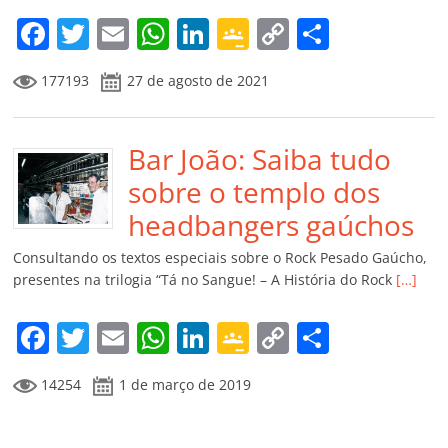
m
F
T
E
W
Li
G
C
C
a
w
m
h
n
o
o
o
177193
27 de agosto de 2021
c
itt
ai
at
k
o
p
m
e
er
l
s
e
gl
y
p
b
Bar João: Saiba tudo
A
dI
e
Li
ar
o
p
n
Cl
n
til
sobre o templo dos
o
p
a
k
h
headbangers gaúchos
k
ss
ar
Consultando os textos especiais sobre o Rock Pesado Gaúcho,
ro
presentes na trilogia “Tá no Sangue! – A História do Rock
[…]
o
F
T
E
W
Li
G
C
C
m
a
w
m
h
n
o
o
o
14254
1 de março de 2019
c
itt
ai
at
k
o
p
m
e
er
l
s
e
gl
y
p