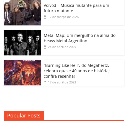
c
itt
ai
at
k
o
p
m
Voivod – Música mutante para um
e
er
l
s
e
gl
y
p
futuro mutante
b
A
dI
e
Li
ar
12 de março de 2026
o
p
n
Cl
n
til
o
p
a
k
h
Metal Map: Um mergulho na alma do
Heavy Metal Argentino
k
ss
ar
24 de abril de 2025
ro
o
“Burning Like Hell”, do Megahertz,
m
celebra quase 40 anos de história;
confira resenha!
17 de abril de 2023
Popular Posts