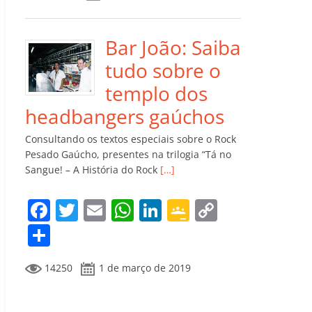
e
er
l
s
e
gl
y
m
b
A
dI
e
Li
p
o
p
n
Cl
n
ar
Bar João: Saiba
o
p
a
k
til
tudo sobre o
k
ss
h
templo dos
ro
ar
headbangers gaúchos
o
Consultando os textos especiais sobre o Rock
m
Pesado Gaúcho, presentes na trilogia “Tá no
Sangue! – A História do Rock
[…]
F
T
E
W
Li
G
C
a
w
m
h
n
o
o
C
c
itt
ai
at
k
o
p
o
14250
1 de março de 2019
e
er
l
s
e
gl
y
m
b
A
dI
e
Li
p