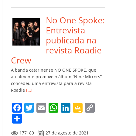
e
er
l
s
e
gl
y
m
b
A
dI
e
Li
p
o
p
n
Cl
n
ar
No One Spoke:
o
p
a
k
til
Entrevista
k
ss
h
publicada na
ro
ar
revista Roadie
o
Crew
m
A banda catarinense NO ONE SPOKE, que
atualmente promove o álbum “Nine Mirrors”,
concedeu uma entrevista para a revista
Roadie
[…]
F
T
E
W
Li
G
C
a
w
m
h
n
o
o
C
c
itt
ai
at
k
o
p
o
177189
27 de agosto de 2021