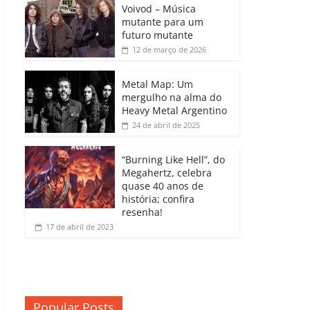
b
A
dI
e
Li
Voivod – Música
p
mutante para um
o
p
n
Cl
n
ar
futuro mutante
12 de março de 2026
o
p
a
k
til
k
ss
h
Metal Map: Um
ro
mergulho na alma do
ar
Heavy Metal Argentino
o
24 de abril de 2025
m
“Burning Like Hell”, do
Megahertz, celebra
quase 40 anos de
história; confira
resenha!
17 de abril de 2023
Popular Posts