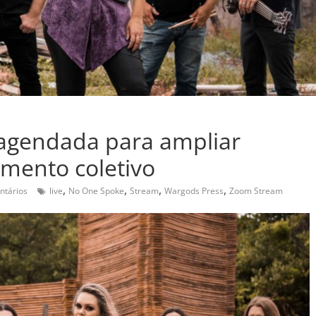
 agendada para ampliar
amento coletivo
,
,
,
,
ntários
live
No One Spoke
Stream
Wargods Press
Zoom Stream