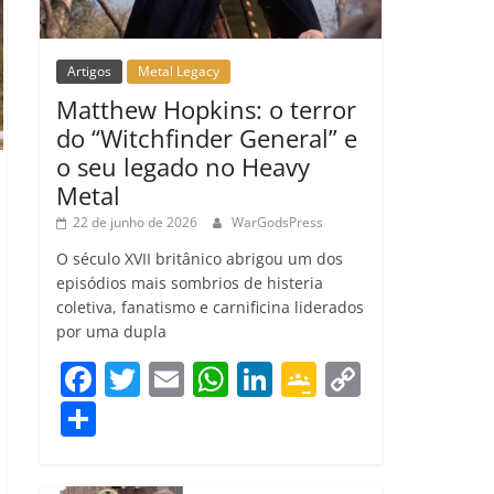
Artigos
Metal Legacy
Matthew Hopkins: o terror
do “Witchfinder General” e
o seu legado no Heavy
Metal
22 de junho de 2026
WarGodsPress
O século XVII britânico abrigou um dos
episódios mais sombrios de histeria
coletiva, fanatismo e carnificina liderados
por uma dupla
F
T
E
W
Li
G
C
a
w
m
h
n
o
o
C
c
itt
ai
at
k
o
p
o
e
er
l
s
e
gl
y
m