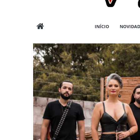
Wargods
INÍCIO
NOVIDAD
Press
Assessoria
e
Conteúdos