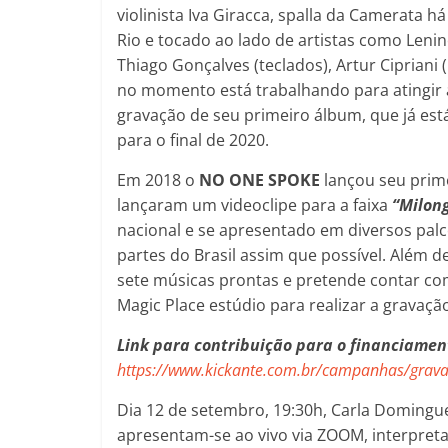
violinista Iva Giracca, spalla da Camerata h
Rio e tocado ao lado de artistas como Lenine
Thiago Gonçalves (teclados), Artur Cipriani
no momento está trabalhando para atingir a
gravação de seu primeiro álbum, que já es
para o final de 2020.
Em 2018 o
NO ONE SPOKE
lançou seu prime
lançaram um videoclipe para a faixa
“Milong
nacional e se apresentado em diversos pal
partes do Brasil assim que possível. Além d
sete músicas prontas e pretende contar co
Magic Place estúdio para realizar a gravaçã
Link para contribuição para o financiamen
https://www.kickante.com.br/campanhas/grav
Dia 12 de setembro, 19:30h, Carla Domingues 
apresentam-se ao vivo via ZOOM, interpret