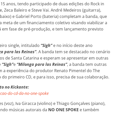
á 15 anos, tendo participado de duas edições do Rock in
, Zeca Baleiro e Steve Vai. André Medeiros (guitarra),
 (baixo) e Gabriel Porto (bateria) completam a banda, que
 meta de um financiamento coletivo visando viabilizar a
tá em fase de pré-produção, e tem lançamento previsto
iro single, intitulado
“Sigh”
e no início deste ano
a para las Reinas”
. A banda tem se destacado no cenário
cos de Santa Catarina e esperam se apresentar em outras
e
“Sigh”
e
“Milonga para las Reinas”
, a banda tem outras
m a experiência do produtor Renato Pimentel do The
o do primeiro CD, e para isso, precisa de sua colaboração.
to no Kickante:
acao-do-cd-da-no-one-spoke
(voz), Iva Giracca (violino) e Thiago Gonçalves (piano),
ando músicas autorais da
NO ONE SPOKE
e também