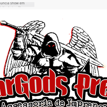
nuncia show em
oite Autoral” e
mento do novo single
ro”
rra hiato de uma
 lançamento do EP
Ends, I Begin”
nça o single “Keep
l Alive!” e detalha
o novo álbum
en detalha a
“Fly Rig” definitivo
estival Hell’s Heroes
vídeo de guitar & bass
e “Eclipse”, segundo
um “Dreaming”