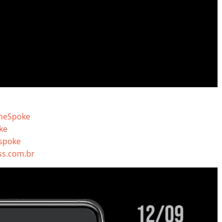
neSpoke
ke
spoke
s.com.br