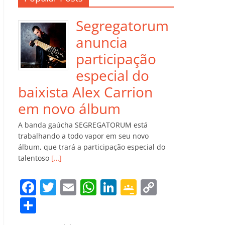
Segregatorum
anuncia
participação
especial do
baixista Alex Carrion
em novo álbum
A banda gaúcha SEGREGATORUM está
trabalhando a todo vapor em seu novo
álbum, que trará a participação especial do
talentoso
[…]
F
T
E
W
Li
G
C
a
w
m
h
n
o
o
C
c
itt
ai
at
k
o
p
o