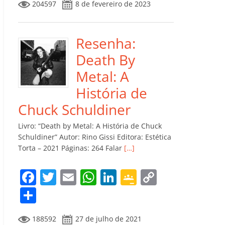
204597
8 de fevereiro de 2023
e
er
l
s
e
gl
y
m
b
A
dI
e
Li
p
o
p
n
Cl
n
ar
Resenha:
o
p
a
k
til
Death By
k
ss
h
Metal: A
ro
ar
História de
o
Chuck Schuldiner
m
Livro: “Death by Metal: A História de Chuck
Schuldiner” Autor: Rino Gissi Editora: Estética
Torta – 2021 Páginas: 264 Falar
[…]
F
T
E
W
Li
G
C
a
w
m
h
n
o
o
C
c
itt
ai
at
k
o
p
o
188592
27 de julho de 2021