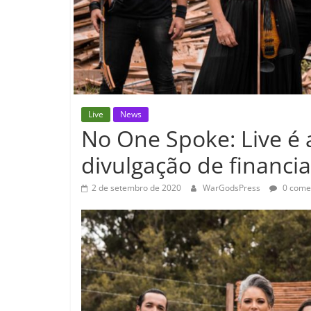
Live
News
No One Spoke: Live é
divulgação de financi
2 de setembro de 2020
WarGodsPress
0 come