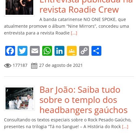
o
p
a
k
h
revista Roadie Crew
k
ss
ar
A banda catarinense NO ONE SPOKE, que
ro
atualmente promove o álbum “Nine Mirrors”, concedeu uma
entrevista para a revista Roadie
[…]
o
m
F
T
E
W
Li
G
C
C
a
w
m
h
n
o
o
o
177187
27 de agosto de 2021
c
itt
ai
at
k
o
p
m
e
er
l
s
e
gl
y
p
b
Bar João: Saiba tudo
A
dI
e
Li
ar
o
p
n
Cl
n
til
sobre o templo dos
o
p
a
k
h
headbangers gaúchos
k
ss
ar
Consultando os textos especiais sobre o Rock Pesado Gaúcho,
ro
presentes na trilogia “Tá no Sangue! – A História do Rock
[…]