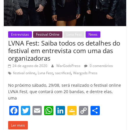
m
Entrevistas
Festival Online
Lvna Fest
News
LVNA Fest: Saiba todos os detalhes do
festival em entrevista com uma das
organizadoras
24 de agosto de 2020
WarGodsPress
0 comentários
,
,
,
festival online
Lvna Fest
sacrificed
Wargods Press
No próximo sábado, 29/08, será realizado o festival online
LVNA Fest, que contará com 20 bandas, e dentre elas,
uma
F
T
E
W
Li
G
C
C
a
w
m
h
n
o
o
o
Ler mais
c
itt
ai
at
k
o
p
m