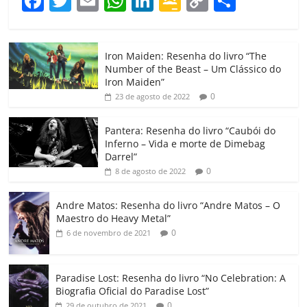
F
T
E
W
Li
G
C
C
a
w
m
h
n
o
o
o
c
itt
ai
at
k
o
p
m
Iron Maiden: Resenha do livro “The
e
er
l
s
e
gl
y
p
Number of the Beast – Um Clássico do
b
A
dI
e
Li
ar
Iron Maiden”
0
23 de agosto de 2022
o
p
n
Cl
n
til
o
p
a
k
h
Pantera: Resenha do livro “Caubói do
Inferno – Vida e morte de Dimebag
k
ss
ar
Darrel”
ro
0
8 de agosto de 2022
o
Andre Matos: Resenha do livro “Andre Matos – O
m
Maestro do Heavy Metal”
0
6 de novembro de 2021
Paradise Lost: Resenha do livro “No Celebration: A
Biografia Oficial do Paradise Lost”
0
29 de outubro de 2021