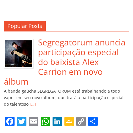
Popular Posts
Segregatorum anuncia
participação especial
do baixista Alex
Carrion em novo
álbum
A banda gaúcha SEGREGATORUM está trabalhando a todo
vapor em seu novo álbum, que trará a participação especial
do talentoso
[…]
F
T
E
W
Li
G
C
C
a
w
m
h
n
o
o
o