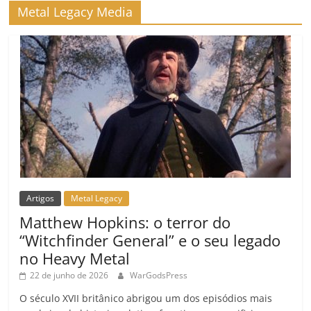
m
Metal Legacy Media
Artigos
Metal Legacy
Matthew Hopkins: o terror do
“Witchfinder General” e o seu legado
no Heavy Metal
22 de junho de 2026
WarGodsPress
O século XVII britânico abrigou um dos episódios mais