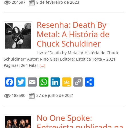
204597
8 de fevereiro de 2023
c
itt
ai
at
k
o
p
m
e
er
l
s
e
gl
y
p
b
Resenha: Death By
A
dI
e
Li
ar
o
p
n
Cl
n
til
Metal: A História de
o
p
a
k
h
Chuck Schuldiner
k
ss
ar
Livro: “Death by Metal: A História de Chuck
ro
Schuldiner” Autor: Rino Gissi Editora: Estética Torta – 2021
Páginas: 264 Falar
[…]
o
m
F
T
E
W
Li
G
C
C
a
w
m
h
n
o
o
o
188590
27 de julho de 2021
c
itt
ai
at
k
o
p
m
e
er
l
s
e
gl
y
p
b
No One Spoke:
A
dI
e
Li
ar
o
p
n
Cl
n
til
Entrevista publicada na