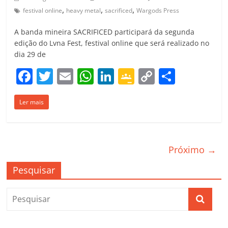
,
,
,
festival online
heavy metal
sacrificed
Wargods Press
A banda mineira SACRIFICED participará da segunda
edição do Lvna Fest, festival online que será realizado no
dia 29 de
F
T
E
W
Li
G
C
C
a
w
m
h
n
o
o
o
Ler mais
c
itt
ai
at
k
o
p
m
e
er
l
s
e
gl
y
p
b
A
dI
e
Li
ar
Próximo →
o
p
n
Cl
n
til
o
p
a
k
h
Pesquisar
k
ss
ar
ro
o