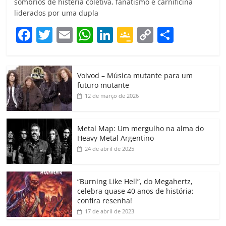
sombrios de histeria coletiva, fanatismo e carnificina
liderados por uma dupla
F
T
E
W
Li
G
C
C
a
w
m
h
n
o
o
o
c
itt
ai
at
k
o
p
m
Voivod – Música mutante para um
e
er
l
s
e
gl
y
p
futuro mutante
b
A
dI
e
Li
ar
12 de março de 2026
o
p
n
Cl
n
til
o
p
a
k
h
Metal Map: Um mergulho na alma do
Heavy Metal Argentino
k
ss
ar
24 de abril de 2025
ro
o
“Burning Like Hell”, do Megahertz,
m
celebra quase 40 anos de história;
confira resenha!
17 de abril de 2023