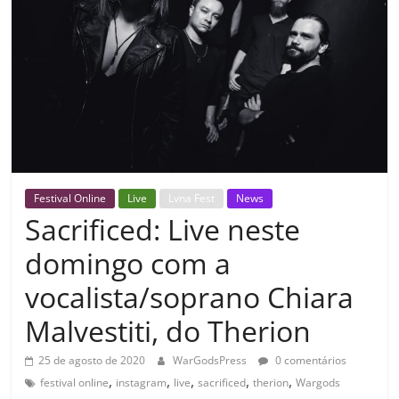
Festival Online
Live
Lvna Fest
News
Sacrificed: Live neste
domingo com a
vocalista/soprano Chiara
Malvestiti, do Therion
25 de agosto de 2020
WarGodsPress
0 comentários
,
,
,
,
,
festival online
instagram
live
sacrificed
therion
Wargods