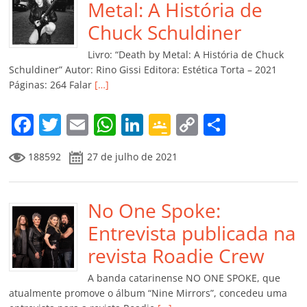
o
p
n
Cl
n
til
Metal: A História de
o
p
a
k
h
Chuck Schuldiner
k
ss
ar
Livro: “Death by Metal: A História de Chuck
ro
Schuldiner” Autor: Rino Gissi Editora: Estética Torta – 2021
Páginas: 264 Falar
[…]
o
m
F
T
E
W
Li
G
C
C
a
w
m
h
n
o
o
o
188592
27 de julho de 2021
c
itt
ai
at
k
o
p
m
e
er
l
s
e
gl
y
p
b
No One Spoke:
A
dI
e
Li
ar
o
p
n
Cl
n
til
Entrevista publicada na
o
p
a
k
h
revista Roadie Crew
k
ss
ar
A banda catarinense NO ONE SPOKE, que
ro
atualmente promove o álbum “Nine Mirrors”, concedeu uma