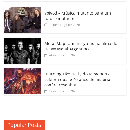
c
itt
ai
at
k
o
p
m
Voivod – Música mutante para um
e
er
l
s
e
gl
y
p
futuro mutante
b
A
dI
e
Li
ar
12 de março de 2026
o
p
n
Cl
n
til
o
p
a
k
h
Metal Map: Um mergulho na alma do
Heavy Metal Argentino
k
ss
ar
24 de abril de 2025
ro
o
“Burning Like Hell”, do Megahertz,
m
celebra quase 40 anos de história;
confira resenha!
17 de abril de 2023
Popular Posts