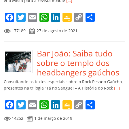
entrevista para a revista Roadie
[…]
o
m
F
T
E
W
Li
G
C
C
a
w
m
h
n
o
o
o
177189
27 de agosto de 2021
c
itt
ai
at
k
o
p
m
e
er
l
s
e
gl
y
p
b
Bar João: Saiba tudo
A
dI
e
Li
ar
o
p
n
Cl
n
til
sobre o templo dos
o
p
a
k
h
headbangers gaúchos
k
ss
ar
Consultando os textos especiais sobre o Rock Pesado Gaúcho,
ro
presentes na trilogia “Tá no Sangue! – A História do Rock
[…]
o
F
T
E
W
Li
G
C
C
m
a
w
m
h
n
o
o
o
14252
1 de março de 2019
c
itt
ai
at
k
o
p
m