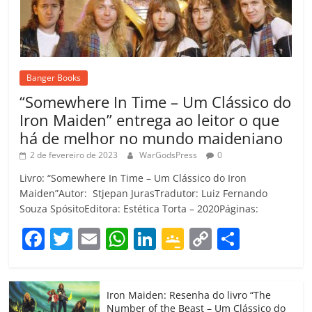
Banger Books
“Somewhere In Time – Um Clássico do
Iron Maiden” entrega ao leitor o que
há de melhor no mundo maideniano
2 de fevereiro de 2023
WarGodsPress
0
Livro: “Somewhere In Time – Um Clássico do Iron
Maiden”Autor: Stjepan JurasTradutor: Luiz Fernando
Souza SpósitoEditora: Estética Torta – 2020Páginas:
F
T
E
W
Li
G
C
C
a
w
m
h
n
o
o
o
c
itt
ai
at
k
o
p
m
Iron Maiden: Resenha do livro “The
e
er
l
s
e
gl
y
p
Number of the Beast – Um Clássico do