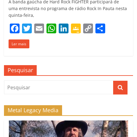
A banda gaúcha de Hard Rock FIGHTER participará de
uma entrevista no programa de rádio Rock In Pauta nesta
quinta-feira,
F
T
E
W
Li
G
C
C
a
w
m
h
n
o
o
o
Ler mais
c
itt
ai
at
k
o
p
m
e
er
l
s
e
gl
y
p
b
A
dI
e
Li
ar
Pesquisar
o
p
n
Cl
n
til
o
p
a
k
h
k
ss
ar
ro
Metal Legacy Media
o
m