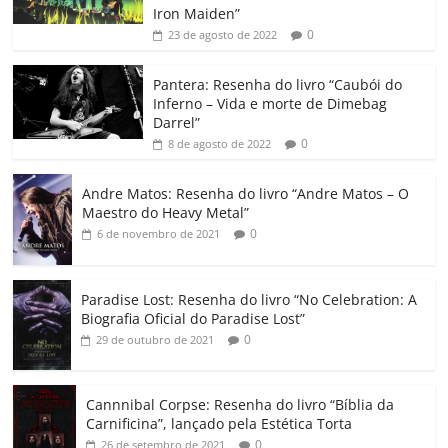
b
A
dI
e
Li
ar
Iron Maiden”
0
23 de agosto de 2022
o
p
n
Cl
n
til
o
p
a
k
h
Pantera: Resenha do livro “Caubói do
Inferno – Vida e morte de Dimebag
k
ss
ar
Darrel”
ro
0
8 de agosto de 2022
o
Andre Matos: Resenha do livro “Andre Matos – O
m
Maestro do Heavy Metal”
0
6 de novembro de 2021
Paradise Lost: Resenha do livro “No Celebration: A
Biografia Oficial do Paradise Lost”
0
29 de outubro de 2021
Cannnibal Corpse: Resenha do livro “Bíblia da
Carnificina”, lançado pela Estética Torta
0
26 de setembro de 2021