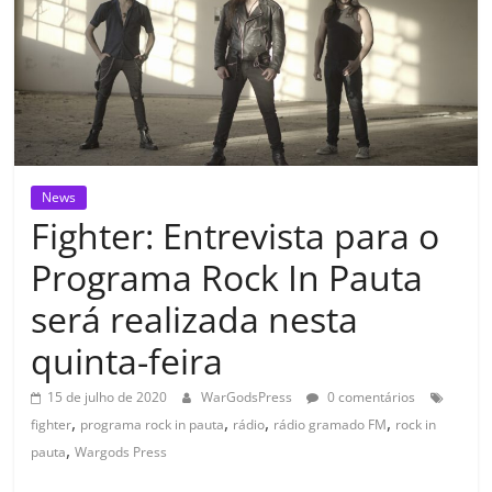
News
Fighter: Entrevista para o
Programa Rock In Pauta
será realizada nesta
quinta-feira
15 de julho de 2020
WarGodsPress
0 comentários
,
,
,
,
fighter
programa rock in pauta
rádio
rádio gramado FM
rock in
,
pauta
Wargods Press