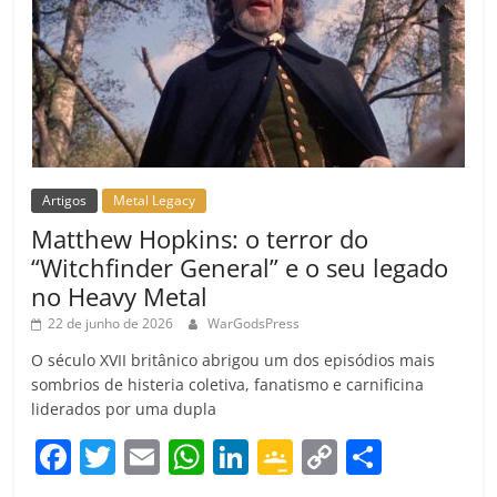
Artigos
Metal Legacy
Matthew Hopkins: o terror do
“Witchfinder General” e o seu legado
no Heavy Metal
22 de junho de 2026
WarGodsPress
O século XVII britânico abrigou um dos episódios mais
sombrios de histeria coletiva, fanatismo e carnificina
liderados por uma dupla
F
T
E
W
Li
G
C
C
a
w
m
h
n
o
o
o