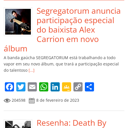
Segregatorum anuncia
participação especial
do baixista Alex
Carrion em novo
álbum
A banda gaúcha SEGREGATORUM está trabalhando a todo
vapor em seu novo álbum, que trará a participação especial
do talentoso
[…]
F
T
E
W
Li
G
C
C
a
w
m
h
n
o
o
o
204598
8 de fevereiro de 2023
c
itt
ai
at
k
o
p
m
e
er
l
s
e
gl
y
p
b
Resenha: Death By
A
dI
e
Li
ar