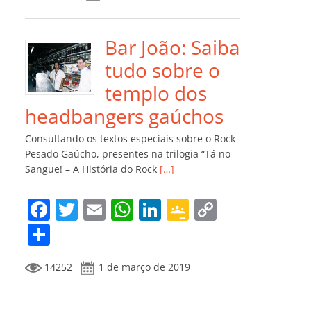
e
er
l
s
e
gl
y
m
b
A
dI
e
Li
p
o
p
n
Cl
n
ar
Bar João: Saiba
o
p
a
k
til
tudo sobre o
k
ss
h
templo dos
ro
ar
headbangers gaúchos
o
Consultando os textos especiais sobre o Rock
m
Pesado Gaúcho, presentes na trilogia “Tá no
Sangue! – A História do Rock
[…]
F
T
E
W
Li
G
C
a
w
m
h
n
o
o
C
c
itt
ai
at
k
o
p
o
14252
1 de março de 2019
e
er
l
s
e
gl
y
m
b
A
dI
e
Li
p