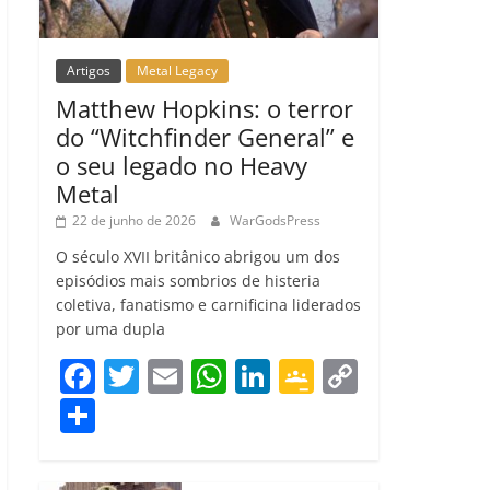
Artigos
Metal Legacy
Matthew Hopkins: o terror
do “Witchfinder General” e
o seu legado no Heavy
Metal
22 de junho de 2026
WarGodsPress
O século XVII britânico abrigou um dos
episódios mais sombrios de histeria
coletiva, fanatismo e carnificina liderados
por uma dupla
F
T
E
W
Li
G
C
a
w
m
h
n
o
o
C
c
itt
ai
at
k
o
p
o
e
er
l
s
e
gl
y
m