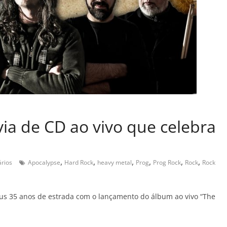
ia de CD ao vivo que celebra
,
,
,
,
,
,
rios
Apocalypse
Hard Rock
heavy metal
Prog
Prog Rock
Rock
Rock
s 35 anos de estrada com o lançamento do álbum ao vivo “The