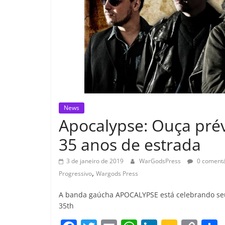
News
Apocalypse: Ouça prév
35 anos de estrada
3 de janeiro de 2019
WarGodsPress
0 comentá
,
Progressivo
Wargods Press
A banda gaúcha APOCALYPSE está celebrando seu
35th