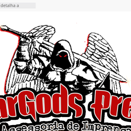
detalha a
 Rig” definitivo
ival Hell’s Heroes
tosth chega ao
ional em formato
o nas plataformas
cia show em
 Autoral” e
to do novo single
 hiato de uma
nçamento do EP
, I Begin”
 o single “Keep
live!” e detalha
ovo álbum