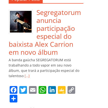
Segregatorum
anuncia
participação
especial do
baixista Alex Carrion
em novo álbum
A banda gaúcha SEGREGATORUM está
trabalhando a todo vapor em seu novo
álbum, que trará a participação especial do
talentoso
[…]
F
T
E
W
Li
G
C
a
w
m
h
n
o
o
C
c
itt
ai
at
k
o
p
o