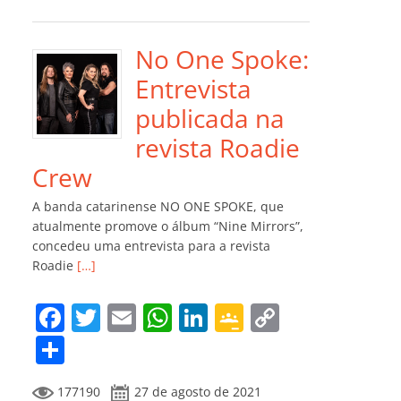
e
er
l
s
e
gl
y
m
b
A
dI
e
Li
p
o
p
n
Cl
n
ar
No One Spoke:
o
p
a
k
til
Entrevista
k
ss
h
publicada na
ro
ar
revista Roadie
o
Crew
m
A banda catarinense NO ONE SPOKE, que
atualmente promove o álbum “Nine Mirrors”,
concedeu uma entrevista para a revista
Roadie
[…]
F
T
E
W
Li
G
C
a
w
m
h
n
o
o
C
c
itt
ai
at
k
o
p
o
177190
27 de agosto de 2021