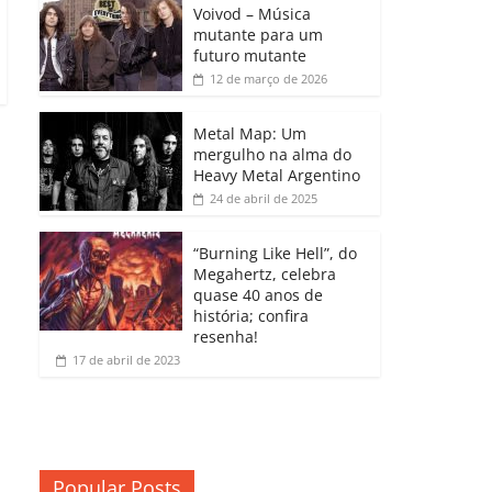
b
A
dI
e
Li
Voivod – Música
p
mutante para um
o
p
n
Cl
n
ar
futuro mutante
12 de março de 2026
o
p
a
k
til
k
ss
h
Metal Map: Um
ro
mergulho na alma do
ar
Heavy Metal Argentino
o
24 de abril de 2025
m
“Burning Like Hell”, do
Megahertz, celebra
quase 40 anos de
história; confira
resenha!
17 de abril de 2023
Popular Posts