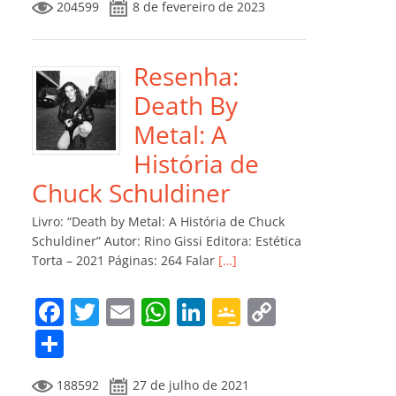
204599
8 de fevereiro de 2023
e
er
l
s
e
gl
y
m
b
A
dI
e
Li
p
o
p
n
Cl
n
ar
Resenha:
o
p
a
k
til
Death By
k
ss
h
Metal: A
ro
ar
História de
o
Chuck Schuldiner
m
Livro: “Death by Metal: A História de Chuck
Schuldiner” Autor: Rino Gissi Editora: Estética
Torta – 2021 Páginas: 264 Falar
[…]
F
T
E
W
Li
G
C
a
w
m
h
n
o
o
C
c
itt
ai
at
k
o
p
o
188592
27 de julho de 2021