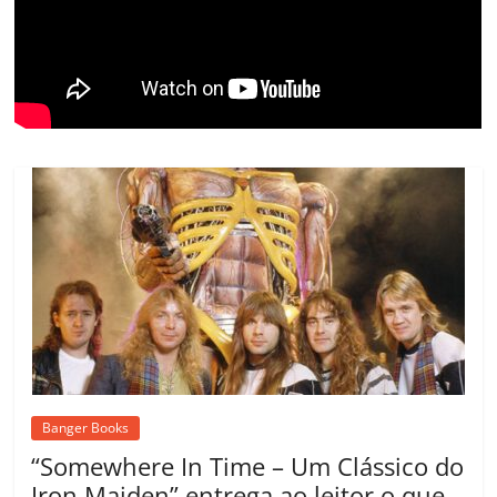
o
m
Banger Books
“Somewhere In Time – Um Clássico do
Iron Maiden” entrega ao leitor o que