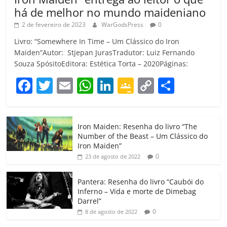
há de melhor no mundo maideniano
2 de fevereiro de 2023
WarGodsPress
0
Livro: “Somewhere In Time – Um Clássico do Iron
Maiden”Autor: Stjepan JurasTradutor: Luiz Fernando
Souza SpósitoEditora: Estética Torta – 2020Páginas:
F
T
E
W
Li
G
C
C
a
w
m
h
n
o
o
o
c
itt
ai
at
k
o
p
m
Iron Maiden: Resenha do livro “The
e
er
l
s
e
gl
y
p
Number of the Beast – Um Clássico do
b
A
dI
e
Li
ar
Iron Maiden”
0
23 de agosto de 2022
o
p
n
Cl
n
til
o
p
a
k
h
Pantera: Resenha do livro “Caubói do
Inferno – Vida e morte de Dimebag
k
ss
ar
Darrel”
ro
0
8 de agosto de 2022