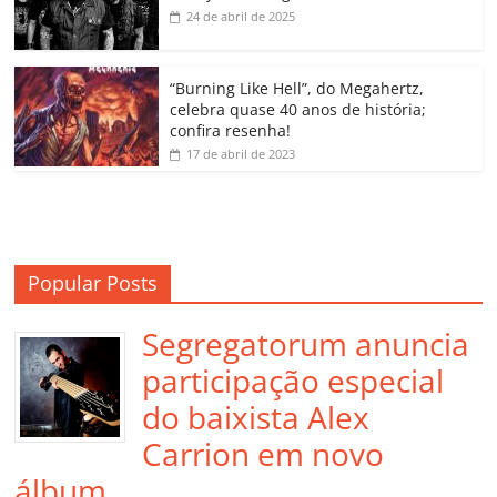
k
ss
ar
24 de abril de 2025
ro
o
“Burning Like Hell”, do Megahertz,
m
celebra quase 40 anos de história;
confira resenha!
17 de abril de 2023
Popular Posts
Segregatorum anuncia
participação especial
do baixista Alex
Carrion em novo
álbum