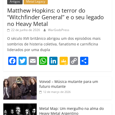
Artigos
Metal Legacy
Matthew Hopkins: o terror do
“Witchfinder General” e o seu legado
no Heavy Metal
22 de junho de 2026
WarGodsPress
O século XVII britânico abrigou um dos episódios mais
sombrios de histeria coletiva, fanatismo e carnificina
liderados por uma dupla
F
T
E
W
Li
G
C
C
a
w
m
h
n
o
o
o
c
itt
ai
at
k
o
p
m
Voivod – Música mutante para um
e
er
l
s
e
gl
y
p
futuro mutante
b
A
dI
e
Li
ar
12 de março de 2026
o
p
n
Cl
n
til
o
p
a
k
h
Metal Map: Um mergulho na alma do
Heavy Metal Argentino