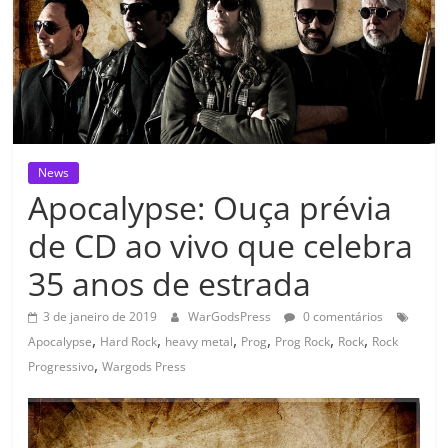
News
Apocalypse: Ouça prévia
de CD ao vivo que celebra
35 anos de estrada
3 de janeiro de 2019
WarGodsPress
0 comentários
,
,
,
,
,
,
Apocalypse
Hard Rock
heavy metal
Prog
Prog Rock
Rock
Rock
,
Progressivo
Wargods Press