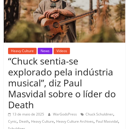
Heavy Culture
News
Vídeos
“Chuck sentia-se
explorado pela indústria
musical”, diz Paul
Masvidal sobre o líder do
Death
,
13 de maio de 2025
WarGodsPress
Chuck Schuldiner
,
,
,
,
,
Cynic
Death
Heavy Culture
Heavy Culture Archives
Paul Masvidal
Schuldiner