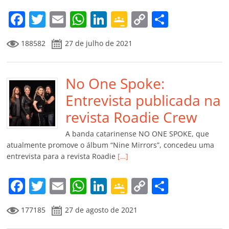
m
F
T
E
W
Li
G
C
C
a
w
m
h
n
o
o
o
188582
27 de julho de 2021
c
itt
ai
at
k
o
p
m
e
er
l
s
e
gl
y
p
b
No One Spoke:
A
dI
e
Li
ar
o
p
n
Cl
n
til
Entrevista publicada na
o
p
a
k
h
revista Roadie Crew
k
ss
ar
A banda catarinense NO ONE SPOKE, que
ro
atualmente promove o álbum “Nine Mirrors”, concedeu uma
entrevista para a revista Roadie
[…]
o
m
F
T
E
W
Li
G
C
C
a
w
m
h
n
o
o
o
177185
27 de agosto de 2021
c
itt
ai
at
k
o
p
m