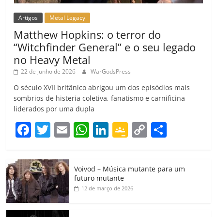
Artigos
Metal Legacy
Matthew Hopkins: o terror do
“Witchfinder General” e o seu legado
no Heavy Metal
22 de junho de 2026
WarGodsPress
O século XVII britânico abrigou um dos episódios mais
sombrios de histeria coletiva, fanatismo e carnificina
liderados por uma dupla
F
T
E
W
Li
G
C
C
a
w
m
h
n
o
o
o
c
itt
ai
at
k
o
p
m
Voivod – Música mutante para um
e
er
l
s
e
gl
y
p
futuro mutante
b
A
dI
e
Li
ar
12 de março de 2026
o
p
n
Cl
n
til