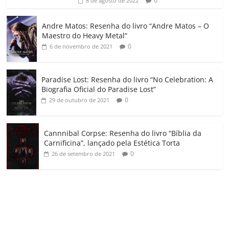
ro
0
8 de agosto de 2022
o
Andre Matos: Resenha do livro “Andre Matos – O
m
Maestro do Heavy Metal”
0
6 de novembro de 2021
Paradise Lost: Resenha do livro “No Celebration: A
Biografia Oficial do Paradise Lost”
0
29 de outubro de 2021
Cannnibal Corpse: Resenha do livro “Bíblia da
Carnificina”, lançado pela Estética Torta
0
26 de setembro de 2021