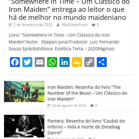
“Somewhere In Time – Um Clássico do
Iron Maiden” entrega ao leitor o que
há de melhor no mundo maideniano
2 de fevereiro de 2023
WarGodsPress
0
Livro: “Somewhere In Time – Um Clássico do Iron
Maiden”Autor: Stjepan JurasTradutor: Luiz Fernando
Souza SpósitoEditora: Estética Torta – 2020Páginas:
F
T
E
W
Li
G
C
C
a
w
m
h
n
o
o
o
c
itt
ai
at
k
o
p
m
Iron Maiden: Resenha do livro “The
e
er
l
s
e
gl
y
p
Number of the Beast – Um Clássico do
b
A
dI
e
Li
ar
Iron Maiden”
0
23 de agosto de 2022
o
p
n
Cl
n
til
o
p
a
k
h
Pantera: Resenha do livro “Caubói do
Inferno – Vida e morte de Dimebag
k
ss
ar
Darrel”