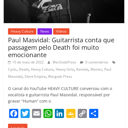
Heavy Culture
News
Vídeos
Paul Masvidal: Guitarrista conta que
passagem pelo Death foi muito
emocionante
10 de maio de 2022
WarGodsPress
0 comentários
,
,
,
,
,
,
Cynic
Death
Heavy Culture
Heavy Girlz
Kamala
Master
Paul
,
,
Masvidal
Silent Empire
Wargods Press
O canal do YouTube HEAVY CULTURE conversou com o
vocalista e guitarrista Paul Masvidal, responsável por
gravar “Human” com o
F
T
E
W
Li
G
C
C
a
w
m
h
n
o
o
o
Ler mais