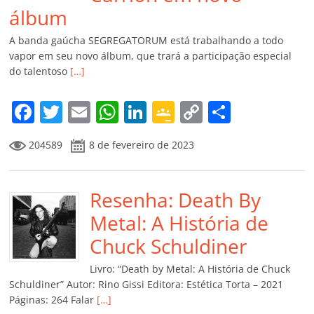
álbum
A banda gaúcha SEGREGATORUM está trabalhando a todo
vapor em seu novo álbum, que trará a participação especial
do talentoso
[…]
F
T
E
W
Li
G
C
C
a
w
m
h
n
o
o
o
204589
8 de fevereiro de 2023
c
itt
ai
at
k
o
p
m
e
er
l
s
e
gl
y
p
b
Resenha: Death By
A
dI
e
Li
ar
o
p
n
Cl
n
til
Metal: A História de
o
p
a
k
h
Chuck Schuldiner
k
ss
ar
Livro: “Death by Metal: A História de Chuck
ro
Schuldiner” Autor: Rino Gissi Editora: Estética Torta – 2021
Páginas: 264 Falar
[…]
o