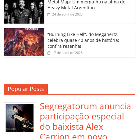
o
p
a
k
h
Metal Map: Um mergulho na alma do
Heavy Metal Argentino
k
ss
ar
24 de abril de 2025
ro
o
“Burning Like Hell”, do Megahertz,
m
celebra quase 40 anos de história;
confira resenha!
17 de abril de 2023
Popular Posts
Segregatorum anuncia
participação especial
do baixista Alex
Carrion em novo