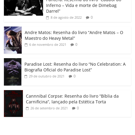
o
p
a
k
h
Inferno – Vida e morte de Dimebag
k
ss
ar
Darrel”
ro
0
8 de agosto de 2022
o
Andre Matos: Resenha do livro “Andre Matos – O
m
Maestro do Heavy Metal”
0
6 de novembro de 2021
Paradise Lost: Resenha do livro “No Celebration: A
Biografia Oficial do Paradise Lost”
0
29 de outubro de 2021
Cannnibal Corpse: Resenha do livro “Bíblia da
Carnificina”, lançado pela Estética Torta
0
26 de setembro de 2021