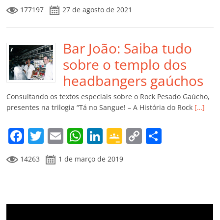
a
w
m
h
n
o
o
o
177197
27 de agosto de 2021
c
itt
ai
at
k
o
p
m
e
er
l
s
e
gl
y
p
b
Bar João: Saiba tudo
A
dI
e
Li
ar
o
p
n
Cl
n
til
sobre o templo dos
o
p
a
k
h
headbangers gaúchos
k
ss
ar
Consultando os textos especiais sobre o Rock Pesado Gaúcho,
ro
presentes na trilogia “Tá no Sangue! – A História do Rock
[…]
o
F
T
E
W
Li
G
C
C
m
a
w
m
h
n
o
o
o
14263
1 de março de 2019
c
itt
ai
at
k
o
p
m
e
er
l
s
e
gl
y
p
b
A
dI
e
Li
ar
o
p
n
Cl
n
til