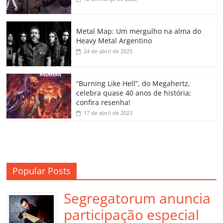
b
A
dI
e
Li
ar
o
p
n
Cl
n
til
o
p
a
k
h
Metal Map: Um mergulho na alma do
Heavy Metal Argentino
k
ss
ar
24 de abril de 2025
ro
o
“Burning Like Hell”, do Megahertz,
m
celebra quase 40 anos de história;
confira resenha!
17 de abril de 2023
Popular Posts
Segregatorum anuncia
participação especial