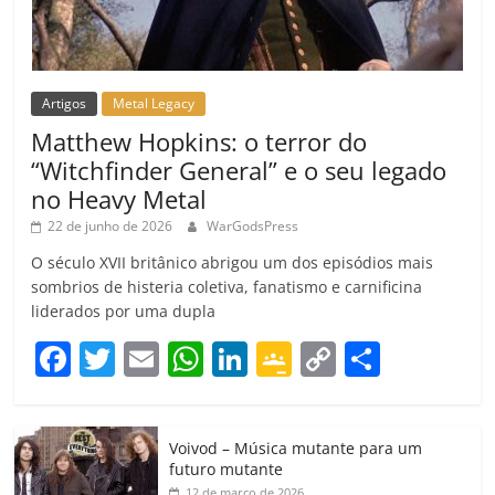
Artigos
Metal Legacy
Matthew Hopkins: o terror do
“Witchfinder General” e o seu legado
no Heavy Metal
22 de junho de 2026
WarGodsPress
O século XVII britânico abrigou um dos episódios mais
sombrios de histeria coletiva, fanatismo e carnificina
liderados por uma dupla
F
T
E
W
Li
G
C
C
a
w
m
h
n
o
o
o
c
itt
ai
at
k
o
p
m
Voivod – Música mutante para um
e
er
l
s
e
gl
y
p
futuro mutante
12 de março de 2026