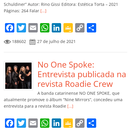
ro
Schuldiner” Autor: Rino Gissi Editora: Estética Torta – 2021
Páginas: 264 Falar
[…]
o
m
F
T
E
W
Li
G
C
C
a
w
m
h
n
o
o
o
188602
27 de julho de 2021
c
itt
ai
at
k
o
p
m
e
er
l
s
e
gl
y
p
b
No One Spoke:
A
dI
e
Li
ar
o
p
n
Cl
n
til
Entrevista publicada na
o
p
a
k
h
revista Roadie Crew
k
ss
ar
A banda catarinense NO ONE SPOKE, que
ro
atualmente promove o álbum “Nine Mirrors”, concedeu uma
entrevista para a revista Roadie
[…]
o
m
F
T
E
W
Li
G
C
C