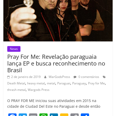
ro
o
m
News
Pray For Me: Revelação paraguaia
lança EP e busca reconhecimento no
Brasil
2 de janeiro de 2019
WarGodsPress
0 comentários
,
,
,
,
,
,
Death Metal
heavy metal
metal
Paraguai
Paraguay
Pray for Me
,
thrash metal
Wargods Press
O PRAY FOR ME iniciou suas atividades em 2015 na
cidade de Ciudad Del Este no Paraguai e desde então