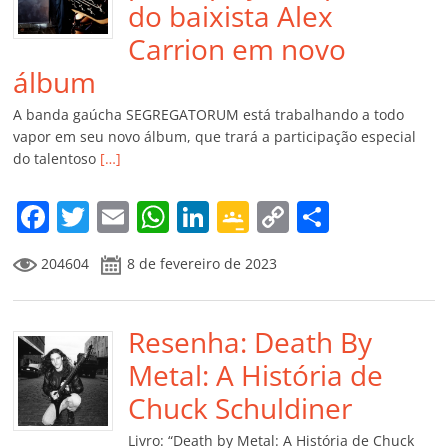
do baixista Alex
Carrion em novo
álbum
A banda gaúcha SEGREGATORUM está trabalhando a todo
vapor em seu novo álbum, que trará a participação especial
do talentoso
[…]
F
T
E
W
Li
G
C
C
a
w
m
h
n
o
o
o
204604
8 de fevereiro de 2023
c
itt
ai
at
k
o
p
m
e
er
l
s
e
gl
y
p
b
Resenha: Death By
A
dI
e
Li
ar
o
p
n
Cl
n
til
Metal: A História de
o
p
a
k
h
Chuck Schuldiner
k
ss
ar
Livro: “Death by Metal: A História de Chuck