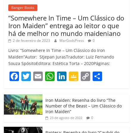
Banger Books
“Somewhere In Time – Um Clássico do
Iron Maiden” entrega ao leitor o que
há de melhor no mundo maideniano
2 de fevereiro de 2023
WarGodsPress
0
Livro: “Somewhere In Time – Um Clássico do Iron
Maiden”Autor: Stjepan JurasTradutor: Luiz Fernando
Souza SpósitoEditora: Estética Torta – 2020Páginas:
F
T
E
W
Li
G
C
C
a
w
m
h
n
o
o
o
c
itt
ai
at
k
o
p
m
Iron Maiden: Resenha do livro “The
e
er
l
s
e
gl
y
p
Number of the Beast – Um Clássico do
b
A
dI
e
Li
ar
Iron Maiden”
0
23 de agosto de 2022
o
p
n
Cl
n
til
Pantera: Resenha do livro “Caubói do