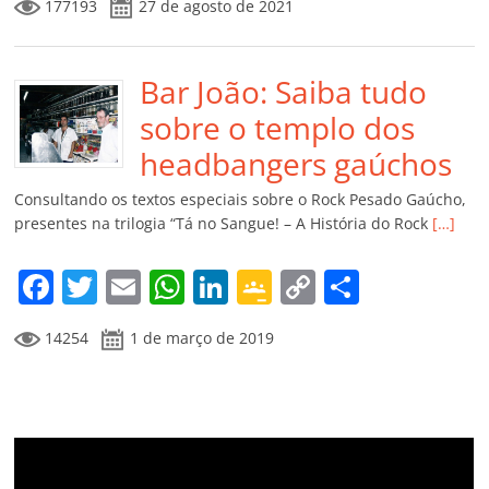
177193
27 de agosto de 2021
c
itt
ai
at
k
o
p
m
e
er
l
s
e
gl
y
p
b
Bar João: Saiba tudo
A
dI
e
Li
ar
o
p
n
Cl
n
til
sobre o templo dos
o
p
a
k
h
headbangers gaúchos
k
ss
ar
Consultando os textos especiais sobre o Rock Pesado Gaúcho,
ro
presentes na trilogia “Tá no Sangue! – A História do Rock
[…]
o
F
T
E
W
Li
G
C
C
m
a
w
m
h
n
o
o
o
14254
1 de março de 2019
c
itt
ai
at
k
o
p
m
e
er
l
s
e
gl
y
p
b
A
dI
e
Li
ar
o
p
n
Cl
n
til