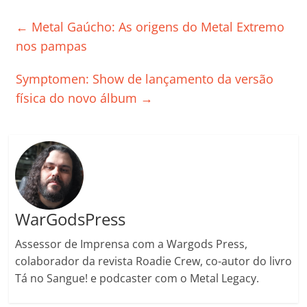
e
er
l
s
e
gl
y
p
←
Metal Gaúcho: As origens do Metal Extremo
b
A
dI
e
Li
ar
nos pampas
o
p
n
Cl
n
til
o
p
a
k
h
Symptomen: Show de lançamento da versão
k
ss
ar
física do novo álbum
→
ro
o
m
WarGodsPress
Assessor de Imprensa com a Wargods Press,
colaborador da revista Roadie Crew, co-autor do livro
Tá no Sangue! e podcaster com o Metal Legacy.