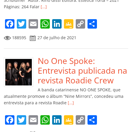
ro
Schuldiner” Autor: Rino Gissi Editora: Estética Torta – 2021
Páginas: 264 Falar
[…]
o
m
F
T
E
W
Li
G
C
C
a
w
m
h
n
o
o
o
188595
27 de julho de 2021
c
itt
ai
at
k
o
p
m
e
er
l
s
e
gl
y
p
b
No One Spoke:
A
dI
e
Li
ar
o
p
n
Cl
n
til
Entrevista publicada na
o
p
a
k
h
revista Roadie Crew
k
ss
ar
A banda catarinense NO ONE SPOKE, que
ro
atualmente promove o álbum “Nine Mirrors”, concedeu uma
entrevista para a revista Roadie
[…]
o
m
F
T
E
W
Li
G
C
C
a
w
m
h
n
o
o
o