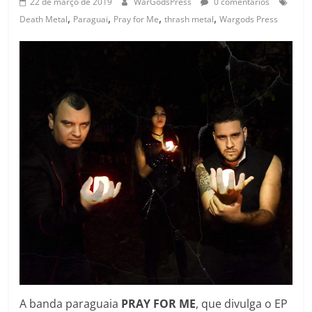
22 de março de 2019
WarGodsPress
0 comentários
,
,
,
,
Death Metal
Paraguai
Pray for Me
thrash metal
Wargods Press
A banda paraguaia
PRAY FOR ME
, que divulga o EP