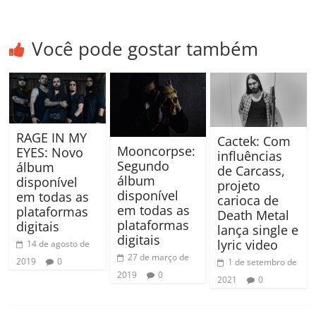
Você pode gostar também
RAGE IN MY
Cactek: Com
Mooncorpse:
EYES: Novo
influências
Segundo
álbum
de Carcass,
álbum
disponível
projeto
disponível
em todas as
carioca de
em todas as
plataformas
Death Metal
plataformas
digitais
lança single e
digitais
lyric video
14 de agosto de
27 de março de
2019
0
1 de setembro de
2019
0
2021
0