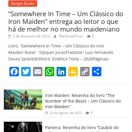
Banger Books
“Somewhere In Time – Um Clássico do
Iron Maiden” entrega ao leitor o que
há de melhor no mundo maideniano
2 de fevereiro de 2023
WarGodsPress
0
Livro: “Somewhere In Time – Um Clássico do Iron
Maiden”Autor: Stjepan JurasTradutor: Luiz Fernando
Souza SpósitoEditora: Estética Torta – 2020Páginas:
F
T
E
W
Li
G
C
C
a
w
m
h
n
o
o
o
c
itt
ai
at
k
o
p
m
Iron Maiden: Resenha do livro “The
e
er
l
s
e
gl
y
p
Number of the Beast – Um Clássico do
b
A
dI
e
Li
ar
Iron Maiden”
0
23 de agosto de 2022
o
p
n
Cl
n
til
o
p
a
k
h
Pantera: Resenha do livro “Caubói do