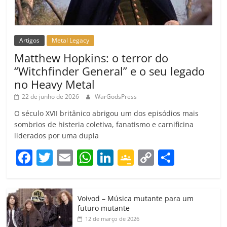
Artigos
Metal Legacy
Matthew Hopkins: o terror do
“Witchfinder General” e o seu legado
no Heavy Metal
22 de junho de 2026
WarGodsPress
O século XVII britânico abrigou um dos episódios mais
sombrios de histeria coletiva, fanatismo e carnificina
liderados por uma dupla
F
T
E
W
Li
G
C
C
a
w
m
h
n
o
o
o
c
itt
ai
at
k
o
p
m
Voivod – Música mutante para um
e
er
l
s
e
gl
y
p
futuro mutante
b
A
dI
e
Li
ar
12 de março de 2026