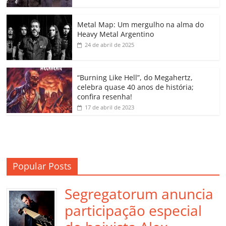
o
p
n
Cl
n
til
o
p
a
k
h
Metal Map: Um mergulho na alma do
Heavy Metal Argentino
k
ss
ar
24 de abril de 2025
ro
o
“Burning Like Hell”, do Megahertz,
m
celebra quase 40 anos de história;
confira resenha!
17 de abril de 2023
Popular Posts
Segregatorum anuncia
participação especial