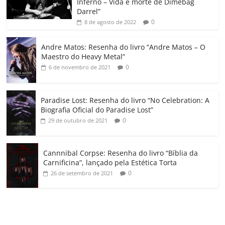
Inferno – Vida e morte de Dimebag
k
ss
ar
Darrel”
ro
0
8 de agosto de 2022
o
Andre Matos: Resenha do livro “Andre Matos – O
m
Maestro do Heavy Metal”
0
6 de novembro de 2021
Paradise Lost: Resenha do livro “No Celebration: A
Biografia Oficial do Paradise Lost”
0
29 de outubro de 2021
Cannnibal Corpse: Resenha do livro “Bíblia da
Carnificina”, lançado pela Estética Torta
0
26 de setembro de 2021