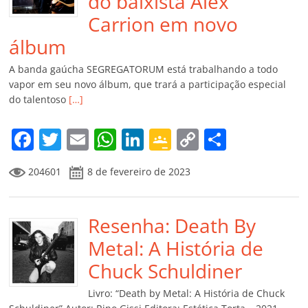
do baixista Alex
Carrion em novo
álbum
A banda gaúcha SEGREGATORUM está trabalhando a todo
vapor em seu novo álbum, que trará a participação especial
do talentoso
[…]
F
T
E
W
Li
G
C
C
a
w
m
h
n
o
o
o
204601
8 de fevereiro de 2023
c
itt
ai
at
k
o
p
m
e
er
l
s
e
gl
y
p
b
Resenha: Death By
A
dI
e
Li
ar
o
p
n
Cl
n
til
Metal: A História de
o
p
a
k
h
Chuck Schuldiner
k
ss
ar
Livro: “Death by Metal: A História de Chuck