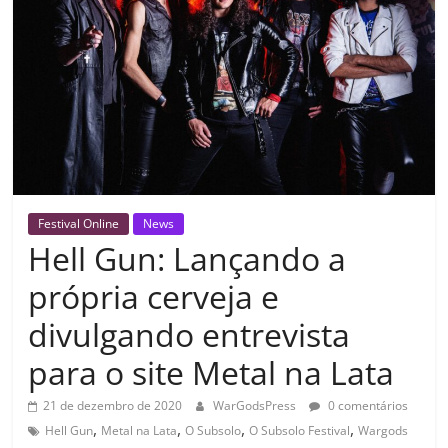
Festival Online
News
Hell Gun: Lançando a
própria cerveja e
divulgando entrevista
para o site Metal na Lata
21 de dezembro de 2020
WarGodsPress
0 comentários
,
,
,
,
Hell Gun
Metal na Lata
O Subsolo
O Subsolo Festival
Wargods