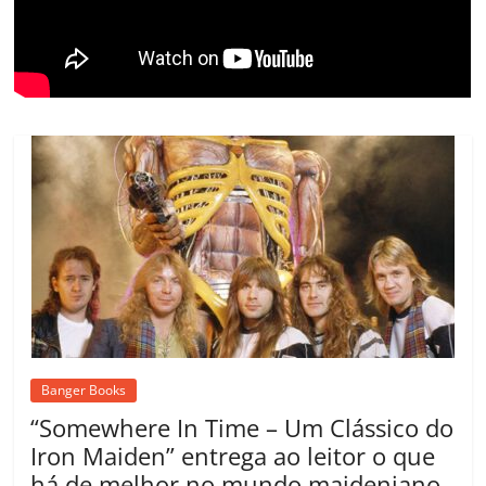
o
m
Banger Books
“Somewhere In Time – Um Clássico do
Iron Maiden” entrega ao leitor o que
há de melhor no mundo maideniano