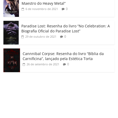
m
Maestro do Heavy Metal”
0
6 de novembro de 2021
Paradise Lost: Resenha do livro “No Celebration: A
Biografia Oficial do Paradise Lost”
0
29 de outubro de 2021
Cannnibal Corpse: Resenha do livro “Bíblia da
Carnificina”, lançado pela Estética Torta
0
26 de setembro de 2021