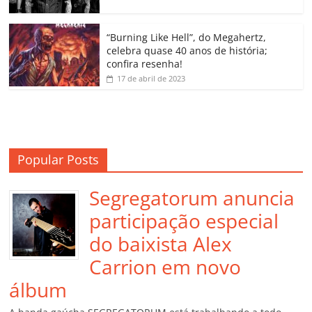
ro
o
“Burning Like Hell”, do Megahertz,
m
celebra quase 40 anos de história;
confira resenha!
17 de abril de 2023
Popular Posts
Segregatorum anuncia
participação especial
do baixista Alex
Carrion em novo
álbum