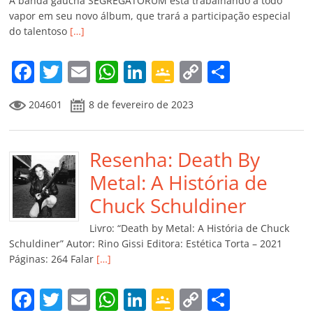
A banda gaúcha SEGREGATORUM está trabalhando a todo
vapor em seu novo álbum, que trará a participação especial
do talentoso
[…]
F
T
E
W
Li
G
C
C
a
w
m
h
n
o
o
o
204601
8 de fevereiro de 2023
c
itt
ai
at
k
o
p
m
e
er
l
s
e
gl
y
p
b
Resenha: Death By
A
dI
e
Li
ar
o
p
n
Cl
n
til
Metal: A História de
o
p
a
k
h
Chuck Schuldiner
k
ss
ar
Livro: “Death by Metal: A História de Chuck
ro
Schuldiner” Autor: Rino Gissi Editora: Estética Torta – 2021
Páginas: 264 Falar
[…]
o
m
F
T
E
W
Li
G
C
C