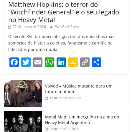
Matthew Hopkins: o terror do
“Witchfinder General” e o seu legado
no Heavy Metal
22 de junho de 2026
WarGodsPress
O século XVII britânico abrigou um dos episódios mais
sombrios de histeria coletiva, fanatismo e carnificina
liderados por uma dupla
F
T
E
W
Li
G
C
C
a
w
m
h
n
o
o
o
c
itt
ai
at
k
o
p
m
Voivod – Música mutante para um
e
er
l
s
e
gl
y
p
futuro mutante
b
A
dI
e
Li
ar
12 de março de 2026
o
p
n
Cl
n
til
o
p
a
k
h
Metal Map: Um mergulho na alma do
Heavy Metal Argentino
k
ss
ar
24 de abril de 2025