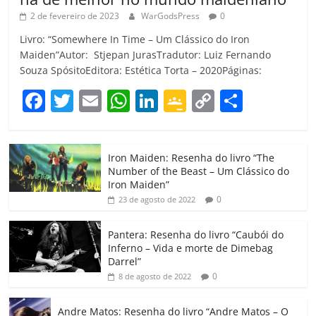
2 de fevereiro de 2023
WarGodsPress
0
Livro: “Somewhere In Time – Um Clássico do Iron
Maiden”Autor: Stjepan JurasTradutor: Luiz Fernando
Souza SpósitoEditora: Estética Torta – 2020Páginas:
F
T
E
W
Li
G
C
C
a
w
m
h
n
o
o
o
c
itt
ai
at
k
o
p
m
Iron Maiden: Resenha do livro “The
e
er
l
s
e
gl
y
p
Number of the Beast – Um Clássico do
b
A
dI
e
Li
ar
Iron Maiden”
0
23 de agosto de 2022
o
p
n
Cl
n
til
o
p
a
k
h
Pantera: Resenha do livro “Caubói do
Inferno – Vida e morte de Dimebag
k
ss
ar
Darrel”
ro
0
8 de agosto de 2022
o
Andre Matos: Resenha do livro “Andre Matos – O