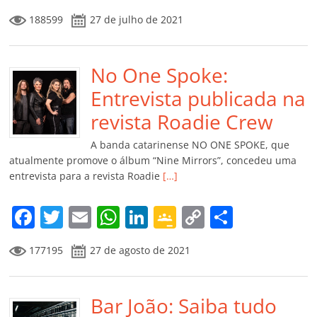
a
w
m
h
n
o
o
o
188599
27 de julho de 2021
c
itt
ai
at
k
o
p
m
e
er
l
s
e
gl
y
p
b
No One Spoke:
A
dI
e
Li
ar
o
p
n
Cl
n
til
Entrevista publicada na
o
p
a
k
h
revista Roadie Crew
k
ss
ar
A banda catarinense NO ONE SPOKE, que
ro
atualmente promove o álbum “Nine Mirrors”, concedeu uma
entrevista para a revista Roadie
[…]
o
m
F
T
E
W
Li
G
C
C
a
w
m
h
n
o
o
o
177195
27 de agosto de 2021
c
itt
ai
at
k
o
p
m
e
er
l
s
e
gl
y
p
b
Bar João: Saiba tudo
A
dI
e
Li
ar