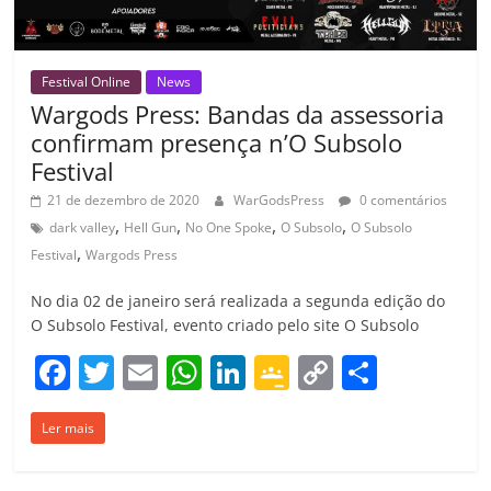
m
Festival Online
News
Wargods Press: Bandas da assessoria
confirmam presença n’O Subsolo
Festival
21 de dezembro de 2020
WarGodsPress
0 comentários
,
,
,
,
dark valley
Hell Gun
No One Spoke
O Subsolo
O Subsolo
,
Festival
Wargods Press
No dia 02 de janeiro será realizada a segunda edição do
O Subsolo Festival, evento criado pelo site O Subsolo
F
T
E
W
Li
G
C
C
a
w
m
h
n
o
o
o
Ler mais
c
itt
ai
at
k
o
p
m
e
er
l
s
e
gl
y
p