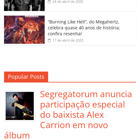
k
ss
ar
24 de abril de 2025
ro
o
“Burning Like Hell”, do Megahertz,
m
celebra quase 40 anos de história;
confira resenha!
17 de abril de 2023
Popular Posts
Segregatorum anuncia
participação especial
do baixista Alex
Carrion em novo
álbum