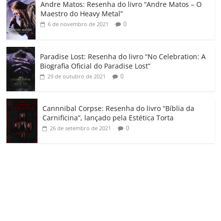
Andre Matos: Resenha do livro “Andre Matos – O
m
Maestro do Heavy Metal”
0
6 de novembro de 2021
Paradise Lost: Resenha do livro “No Celebration: A
Biografia Oficial do Paradise Lost”
0
29 de outubro de 2021
Cannnibal Corpse: Resenha do livro “Bíblia da
Carnificina”, lançado pela Estética Torta
0
26 de setembro de 2021