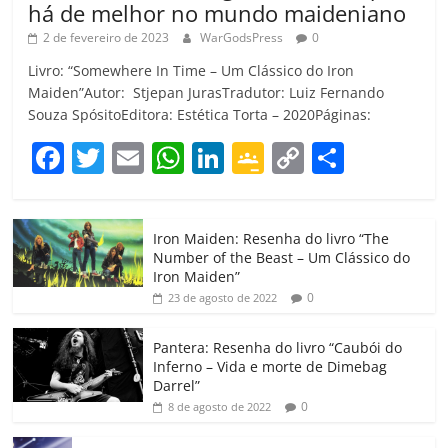
há de melhor no mundo maideniano
2 de fevereiro de 2023
WarGodsPress
0
Livro: “Somewhere In Time – Um Clássico do Iron
Maiden”Autor: Stjepan JurasTradutor: Luiz Fernando
Souza SpósitoEditora: Estética Torta – 2020Páginas:
F
T
E
W
Li
G
C
C
a
w
m
h
n
o
o
o
c
itt
ai
at
k
o
p
m
Iron Maiden: Resenha do livro “The
e
er
l
s
e
gl
y
p
Number of the Beast – Um Clássico do
b
A
dI
e
Li
ar
Iron Maiden”
0
23 de agosto de 2022
o
p
n
Cl
n
til
o
p
a
k
h
Pantera: Resenha do livro “Caubói do
Inferno – Vida e morte de Dimebag
k
ss
ar
Darrel”
ro
0
8 de agosto de 2022
o