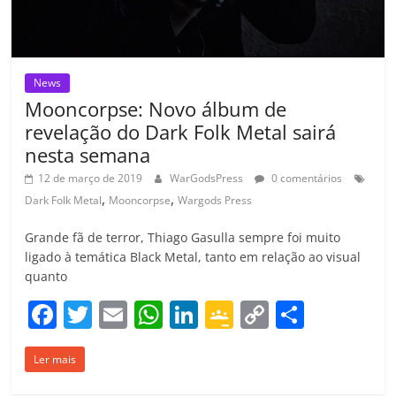
News
Mooncorpse: Novo álbum de
revelação do Dark Folk Metal sairá
nesta semana
12 de março de 2019
WarGodsPress
0 comentários
,
,
Dark Folk Metal
Mooncorpse
Wargods Press
Grande fã de terror, Thiago Gasulla sempre foi muito
ligado à temática Black Metal, tanto em relação ao visual
quanto
F
T
E
W
Li
G
C
C
a
w
m
h
n
o
o
o
Ler mais
c
itt
ai
at
k
o
p
m