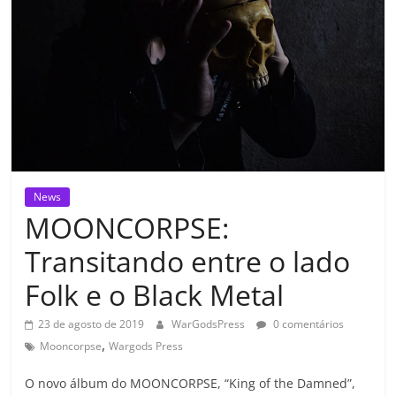
News
MOONCORPSE:
Transitando entre o lado
Folk e o Black Metal
23 de agosto de 2019
WarGodsPress
0 comentários
,
Mooncorpse
Wargods Press
O novo álbum do MOONCORPSE, “King of the Damned”,