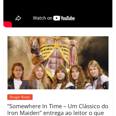
o
m
Banger Books
“Somewhere In Time – Um Clássico do
Iron Maiden” entrega ao leitor o que