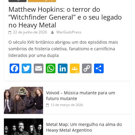
Matthew Hopkins: o terror do
“Witchfinder General” e o seu legado
no Heavy Metal
22 de junho de 2026
WarGodsPress
O século XVII britânico abrigou um dos episódios mais
sombrios de histeria coletiva, fanatismo e carnificina
liderados por uma dupla
F
T
E
W
Li
G
C
C
a
w
m
h
n
o
o
o
c
itt
ai
at
k
o
p
m
Voivod – Música mutante para um
e
er
l
s
e
gl
y
p
futuro mutante
b
A
dI
e
Li
ar
12 de março de 2026
o
p
n
Cl
n
til
o
p
a
k
h
Metal Map: Um mergulho na alma do
Heavy Metal Argentino