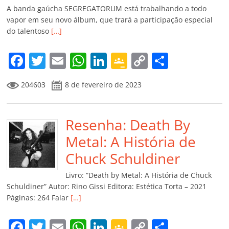
A banda gaúcha SEGREGATORUM está trabalhando a todo
vapor em seu novo álbum, que trará a participação especial
do talentoso
[…]
F
T
E
W
Li
G
C
C
a
w
m
h
n
o
o
o
204603
8 de fevereiro de 2023
c
itt
ai
at
k
o
p
m
e
er
l
s
e
gl
y
p
b
Resenha: Death By
A
dI
e
Li
ar
o
p
n
Cl
n
til
Metal: A História de
o
p
a
k
h
Chuck Schuldiner
k
ss
ar
Livro: “Death by Metal: A História de Chuck
ro
Schuldiner” Autor: Rino Gissi Editora: Estética Torta – 2021
Páginas: 264 Falar
[…]
o
m
F
T
E
W
Li
G
C
C