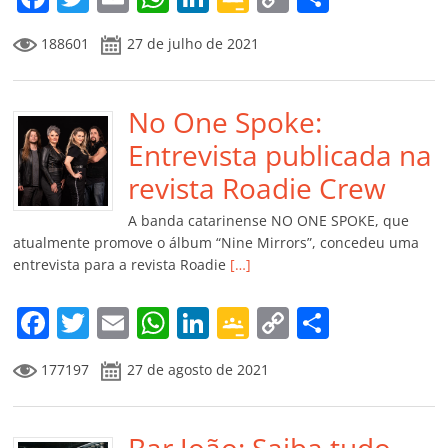
a
w
m
h
n
o
o
o
188601
27 de julho de 2021
c
itt
ai
at
k
o
p
m
e
er
l
s
e
gl
y
p
b
No One Spoke:
A
dI
e
Li
ar
o
p
n
Cl
n
til
Entrevista publicada na
o
p
a
k
h
revista Roadie Crew
k
ss
ar
A banda catarinense NO ONE SPOKE, que
ro
atualmente promove o álbum “Nine Mirrors”, concedeu uma
entrevista para a revista Roadie
[…]
o
m
F
T
E
W
Li
G
C
C
a
w
m
h
n
o
o
o
177197
27 de agosto de 2021
c
itt
ai
at
k
o
p
m
e
er
l
s
e
gl
y
p
Bar João: Saiba tudo