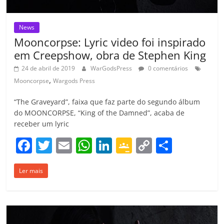
News
Mooncorpse: Lyric video foi inspirado
em Creepshow, obra de Stephen King
24 de abril de 2019
WarGodsPress
0 comentários
,
Mooncorpse
Wargods Press
“The Graveyard”, faixa que faz parte do segundo álbum
do MOONCORPSE, “King of the Damned”, acaba de
receber um lyric
F
T
E
W
Li
G
C
C
a
w
m
h
n
o
o
o
Ler mais
c
itt
ai
at
k
o
p
m
e
er
l
s
e
gl
y
p
b
A
dI
e
Li
ar