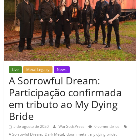
Live
Metal Legacy
News
A Sorrowful Dream:
Participação confirmada
em tributo ao My Dying
Bride
5 de agosto de 2020
WarGodsPress
0 comentários
,
,
,
,
A Sorrowful Dream
Dark Metal
doom metal
my dying bride