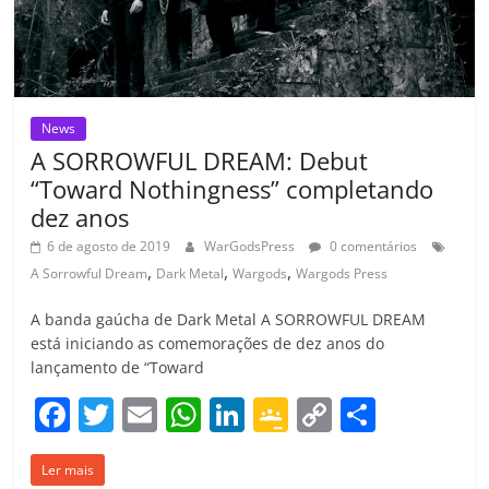
m
News
A SORROWFUL DREAM: Debut
“Toward Nothingness” completando
dez anos
6 de agosto de 2019
WarGodsPress
0 comentários
,
,
,
A Sorrowful Dream
Dark Metal
Wargods
Wargods Press
A banda gaúcha de Dark Metal A SORROWFUL DREAM
está iniciando as comemorações de dez anos do
lançamento de “Toward
F
T
E
W
Li
G
C
C
a
w
m
h
n
o
o
o
Ler mais
c
itt
ai
at
k
o
p
m