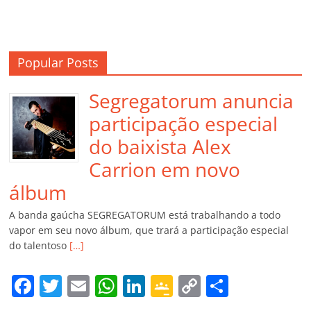
Popular Posts
Segregatorum anuncia
participação especial
do baixista Alex
Carrion em novo
álbum
A banda gaúcha SEGREGATORUM está trabalhando a todo
vapor em seu novo álbum, que trará a participação especial
do talentoso
[…]
F
T
E
W
Li
G
C
C
a
w
m
h
n
o
o
o