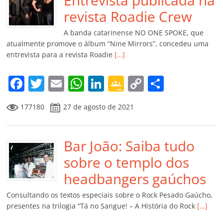
o
p
n
Cl
n
til
o
p
a
k
h
revista Roadie Crew
k
ss
ar
A banda catarinense NO ONE SPOKE, que
ro
atualmente promove o álbum “Nine Mirrors”, concedeu uma
entrevista para a revista Roadie
[…]
o
m
F
T
E
W
Li
G
C
C
a
w
m
h
n
o
o
o
177180
27 de agosto de 2021
c
itt
ai
at
k
o
p
m
e
er
l
s
e
gl
y
p
b
Bar João: Saiba tudo
A
dI
e
Li
ar
o
p
n
Cl
n
til
sobre o templo dos
o
p
a
k
h
headbangers gaúchos
k
ss
ar
Consultando os textos especiais sobre o Rock Pesado Gaúcho,
ro
presentes na trilogia “Tá no Sangue! – A História do Rock
[…]