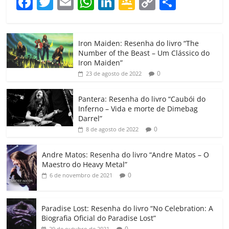
F
T
E
W
Li
G
C
C
a
w
m
h
n
o
o
o
c
itt
ai
at
k
o
p
m
Iron Maiden: Resenha do livro “The
e
er
l
s
e
gl
y
p
Number of the Beast – Um Clássico do
b
A
dI
e
Li
ar
Iron Maiden”
0
23 de agosto de 2022
o
p
n
Cl
n
til
o
p
a
k
h
Pantera: Resenha do livro “Caubói do
Inferno – Vida e morte de Dimebag
k
ss
ar
Darrel”
ro
0
8 de agosto de 2022
o
Andre Matos: Resenha do livro “Andre Matos – O
m
Maestro do Heavy Metal”
0
6 de novembro de 2021
Paradise Lost: Resenha do livro “No Celebration: A
Biografia Oficial do Paradise Lost”
0
29 de outubro de 2021