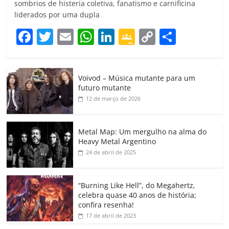
sombrios de histeria coletiva, fanatismo e carnificina
liderados por uma dupla
F
T
E
W
Li
G
C
C
a
w
m
h
n
o
o
o
c
itt
ai
at
k
o
p
m
Voivod – Música mutante para um
e
er
l
s
e
gl
y
p
futuro mutante
b
A
dI
e
Li
ar
12 de março de 2026
o
p
n
Cl
n
til
o
p
a
k
h
Metal Map: Um mergulho na alma do
Heavy Metal Argentino
k
ss
ar
24 de abril de 2025
ro
o
“Burning Like Hell”, do Megahertz,
m
celebra quase 40 anos de história;
confira resenha!
17 de abril de 2023