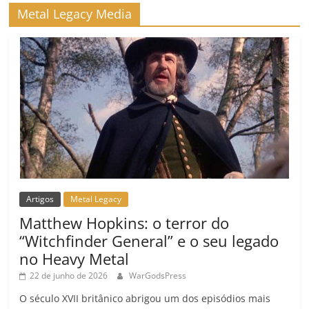
ro
Metal Legacy Media
o
m
Artigos
Metal Legacy
Matthew Hopkins: o terror do
“Witchfinder General” e o seu legado
no Heavy Metal
22 de junho de 2026
WarGodsPress
O século XVII britânico abrigou um dos episódios mais