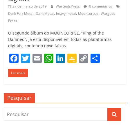
27 de março de 2019
WarGodsPress
0 comentários
,
,
,
,
Dark Folk Metal
Dark Metal
heavy metal
Mooncorpse
Wargods
Press
O segundo álbum do MOONCORPSE, “King of the
Damned”, já está disponível em todas as plataformas
digitais, contendo nove faixas
F
T
E
W
Li
G
C
C
a
w
m
h
n
o
o
o
Ler mais
c
itt
ai
at
k
o
p
m
e
er
l
s
e
gl
y
p
b
A
dI
e
Li
ar
Pesquisar
o
p
n
Cl
n
til
o
p
a
k
h
k
ss
ar