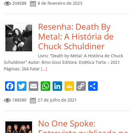
204588
8 de fevereiro de 2023
c
itt
ai
at
k
o
p
m
e
er
l
s
e
gl
y
p
b
Resenha: Death By
A
dI
e
Li
ar
o
p
n
Cl
n
til
Metal: A História de
o
p
a
k
h
Chuck Schuldiner
k
ss
ar
Livro: “Death by Metal: A História de Chuck
ro
Schuldiner” Autor: Rino Gissi Editora: Estética Torta – 2021
Páginas: 264 Falar
[…]
o
m
F
T
E
W
Li
G
C
C
a
w
m
h
n
o
o
o
188580
27 de julho de 2021
c
itt
ai
at
k
o
p
m
e
er
l
s
e
gl
y
p
b
No One Spoke:
A
dI
e
Li
ar
Entrevista publicada na