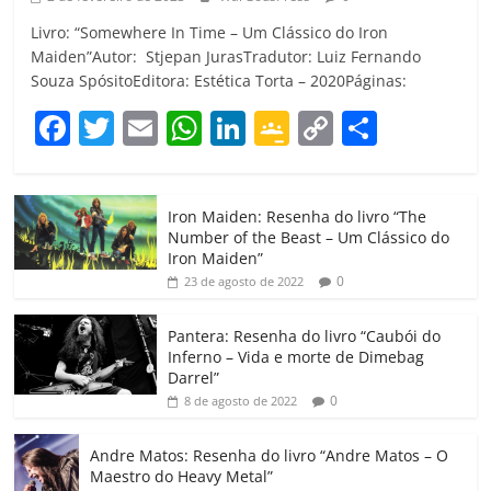
Livro: “Somewhere In Time – Um Clássico do Iron
Maiden”Autor: Stjepan JurasTradutor: Luiz Fernando
Souza SpósitoEditora: Estética Torta – 2020Páginas:
F
T
E
W
Li
G
C
C
a
w
m
h
n
o
o
o
c
itt
ai
at
k
o
p
m
Iron Maiden: Resenha do livro “The
e
er
l
s
e
gl
y
p
Number of the Beast – Um Clássico do
b
A
dI
e
Li
ar
Iron Maiden”
0
23 de agosto de 2022
o
p
n
Cl
n
til
o
p
a
k
h
Pantera: Resenha do livro “Caubói do
Inferno – Vida e morte de Dimebag
k
ss
ar
Darrel”
ro
0
8 de agosto de 2022
o
Andre Matos: Resenha do livro “Andre Matos – O
m
Maestro do Heavy Metal”