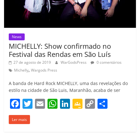
News
MICHELLY: Show confirmado no
Festival das Rendas em São Luís
27 de agosto de 2019
WarGodsPress
0 comentários
,
Michelly
Wargods Press
A banda de Hard Rock MICHELLY, uma das revelações do
estilo na cidade de São Luis, Maranhão, acaba de ser
F
T
E
W
Li
G
C
C
a
w
m
h
n
o
o
o
Ler mais
c
itt
ai
at
k
o
p
m
e
er
l
s
e
gl
y
p