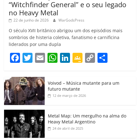
“Witchfinder General” e o seu legado
no Heavy Metal
22 de junho de 2026
WarGodsPress
O século XVII britânico abrigou um dos episódios mais
sombrios de histeria coletiva, fanatismo e carnificina
liderados por uma dupla
F
T
E
W
Li
G
C
C
a
w
m
h
n
o
o
o
c
itt
ai
at
k
o
p
m
Voivod – Música mutante para um
e
er
l
s
e
gl
y
p
futuro mutante
b
A
dI
e
Li
ar
12 de março de 2026
o
p
n
Cl
n
til
o
p
a
k
h
Metal Map: Um mergulho na alma do
Heavy Metal Argentino
k
ss
ar
24 de abril de 2025
ro