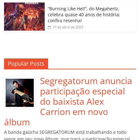
o
“Burning Like Hell”, do Megahertz,
m
celebra quase 40 anos de história;
confira resenha!
17 de abril de 2023
Popular Posts
Segregatorum anuncia
participação especial
do baixista Alex
Carrion em novo
álbum
A banda gaúcha SEGREGATORUM está trabalhando a todo
vapor em seu novo álbum, que trará a participação especial