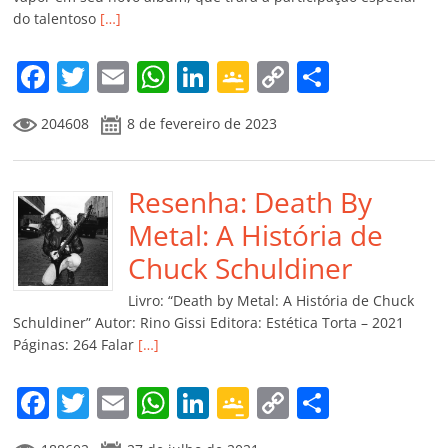
do talentoso
[…]
F
T
E
W
Li
G
C
C
a
w
m
h
n
o
o
o
204608
8 de fevereiro de 2023
c
itt
ai
at
k
o
p
m
e
er
l
s
e
gl
y
p
b
Resenha: Death By
A
dI
e
Li
ar
o
p
n
Cl
n
til
Metal: A História de
o
p
a
k
h
Chuck Schuldiner
k
ss
ar
Livro: “Death by Metal: A História de Chuck
ro
Schuldiner” Autor: Rino Gissi Editora: Estética Torta – 2021
Páginas: 264 Falar
[…]
o
m
F
T
E
W
Li
G
C
C
a
w
m
h
n
o
o
o