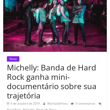
News
Michelly: Banda de Hard
Rock ganha mini-
documentário sobre sua
trajetória
4 de outubro de 2019
WarGodsPress
0 comentários
,
,
Hard Rock
Michelly
Wargods Press