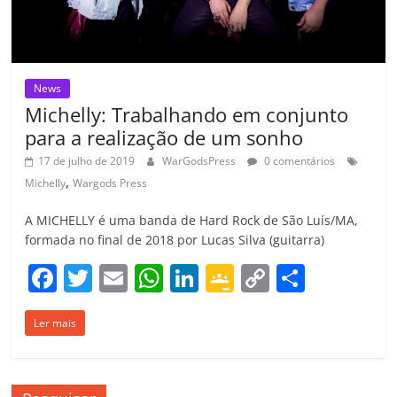
News
Michelly: Trabalhando em conjunto
para a realização de um sonho
17 de julho de 2019
WarGodsPress
0 comentários
,
Michelly
Wargods Press
A MICHELLY é uma banda de Hard Rock de São Luís/MA,
formada no final de 2018 por Lucas Silva (guitarra)
F
T
E
W
Li
G
C
C
a
w
m
h
n
o
o
o
Ler mais
c
itt
ai
at
k
o
p
m
e
er
l
s
e
gl
y
p
b
A
dI
e
Li
ar