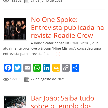
188602
27 de julho de 2021
c
itt
ai
at
k
o
p
m
e
er
l
s
e
gl
y
p
b
No One Spoke:
A
dI
e
Li
ar
o
p
n
Cl
n
til
Entrevista publicada na
o
p
a
k
h
revista Roadie Crew
k
ss
ar
A banda catarinense NO ONE SPOKE, que
ro
atualmente promove o álbum “Nine Mirrors”, concedeu uma
entrevista para a revista Roadie
[…]
o
m
F
T
E
W
Li
G
C
C
a
w
m
h
n
o
o
o
177199
27 de agosto de 2021
c
itt
ai
at
k
o
p
m
e
er
l
s
e
gl
y
p
b
Bar João: Saiba tudo
A
dI
e
Li
ar
o
p
n
Cl
n
til
sobre o templo dos