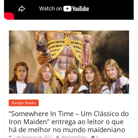
m
Banger Books
“Somewhere In Time – Um Clássico do
Iron Maiden” entrega ao leitor o que
há de melhor no mundo maideniano
2 de fevereiro de 2023
WarGodsPress
0