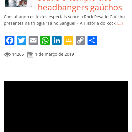
o
p
a
k
h
headbangers gaúchos
k
ss
ar
Consultando os textos especiais sobre o Rock Pesado Gaúcho,
ro
presentes na trilogia “Tá no Sangue! – A História do Rock
[…]
o
F
T
E
W
Li
G
C
C
m
a
w
m
h
n
o
o
o
14265
1 de março de 2019
c
itt
ai
at
k
o
p
m
e
er
l
s
e
gl
y
p
b
A
dI
e
Li
ar
o
p
n
Cl
n
til
o
p
a
k
h
k
ss
ar
ro
o