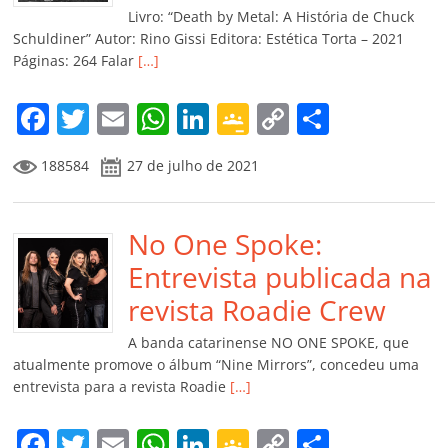
k
ss
ar
Livro: “Death by Metal: A História de Chuck
ro
Schuldiner” Autor: Rino Gissi Editora: Estética Torta – 2021
Páginas: 264 Falar
[…]
o
m
F
T
E
W
Li
G
C
C
a
w
m
h
n
o
o
o
188584
27 de julho de 2021
c
itt
ai
at
k
o
p
m
e
er
l
s
e
gl
y
p
b
No One Spoke:
A
dI
e
Li
ar
o
p
n
Cl
n
til
Entrevista publicada na
o
p
a
k
h
revista Roadie Crew
k
ss
ar
A banda catarinense NO ONE SPOKE, que
ro
atualmente promove o álbum “Nine Mirrors”, concedeu uma
entrevista para a revista Roadie
[…]
o
m
F
T
E
W
Li
G
C
C