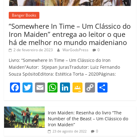
Banger Books
“Somewhere In Time – Um Clássico do
Iron Maiden” entrega ao leitor o que
há de melhor no mundo maideniano
2 de fevereiro de 2023
WarGodsPress
0
Livro: “Somewhere In Time – Um Clássico do Iron
Maiden”Autor: Stjepan JurasTradutor: Luiz Fernando
Souza SpósitoEditora: Estética Torta – 2020Páginas:
F
T
E
W
Li
G
C
C
a
w
m
h
n
o
o
o
c
itt
ai
at
k
o
p
m
Iron Maiden: Resenha do livro “The
e
er
l
s
e
gl
y
p
Number of the Beast – Um Clássico do
b
A
dI
e
Li
ar
Iron Maiden”
0
23 de agosto de 2022
o
p
n
Cl
n
til