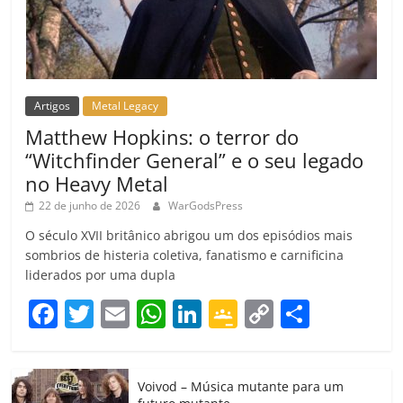
Artigos
Metal Legacy
Matthew Hopkins: o terror do
“Witchfinder General” e o seu legado
no Heavy Metal
22 de junho de 2026
WarGodsPress
O século XVII britânico abrigou um dos episódios mais
sombrios de histeria coletiva, fanatismo e carnificina
liderados por uma dupla
F
T
E
W
Li
G
C
C
a
w
m
h
n
o
o
o
c
itt
ai
at
k
o
p
m
Voivod – Música mutante para um
e
er
l
s
e
gl
y
p