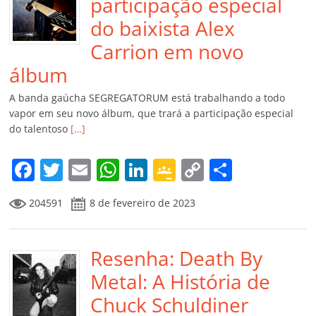
participação especial
do baixista Alex
Carrion em novo
álbum
A banda gaúcha SEGREGATORUM está trabalhando a todo
vapor em seu novo álbum, que trará a participação especial
do talentoso
[…]
F
T
E
W
Li
G
C
C
a
w
m
h
n
o
o
o
204591
8 de fevereiro de 2023
c
itt
ai
at
k
o
p
m
e
er
l
s
e
gl
y
p
b
Resenha: Death By
A
dI
e
Li
ar
o
p
n
Cl
n
til
Metal: A História de
o
p
a
k
h
Chuck Schuldiner