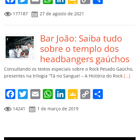
a
w
m
h
n
o
o
o
177187
27 de agosto de 2021
c
itt
ai
at
k
o
p
m
e
er
l
s
e
gl
y
p
b
Bar João: Saiba tudo
A
dI
e
Li
ar
o
p
n
Cl
n
til
sobre o templo dos
o
p
a
k
h
headbangers gaúchos
k
ss
ar
Consultando os textos especiais sobre o Rock Pesado Gaúcho,
ro
presentes na trilogia “Tá no Sangue! – A História do Rock
[…]
o
F
T
E
W
Li
G
C
C
m
a
w
m
h
n
o
o
o
14241
1 de março de 2019
c
itt
ai
at
k
o
p
m
e
er
l
s
e
gl
y
p
b
A
dI
e
Li
ar