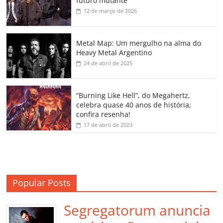
futuro mutante
b
A
dI
e
Li
ar
12 de março de 2026
o
p
n
Cl
n
til
o
p
a
k
h
Metal Map: Um mergulho na alma do
Heavy Metal Argentino
k
ss
ar
24 de abril de 2025
ro
o
“Burning Like Hell”, do Megahertz,
m
celebra quase 40 anos de história;
confira resenha!
17 de abril de 2023
Popular Posts
Segregatorum anuncia