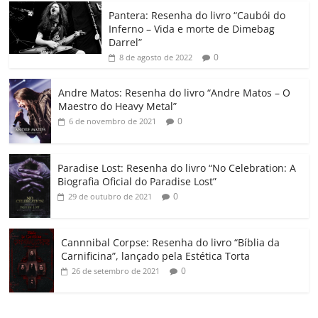
o
p
a
k
h
Pantera: Resenha do livro “Caubói do
Inferno – Vida e morte de Dimebag
k
ss
ar
Darrel”
ro
0
8 de agosto de 2022
o
Andre Matos: Resenha do livro “Andre Matos – O
m
Maestro do Heavy Metal”
0
6 de novembro de 2021
Paradise Lost: Resenha do livro “No Celebration: A
Biografia Oficial do Paradise Lost”
0
29 de outubro de 2021
Cannnibal Corpse: Resenha do livro “Bíblia da
Carnificina”, lançado pela Estética Torta
0
26 de setembro de 2021