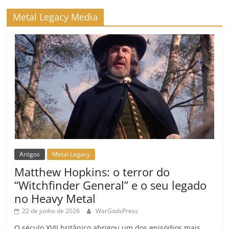
ro
Metal Legacy Media
o
m
Artigos
Metal Legacy
Matthew Hopkins: o terror do
“Witchfinder General” e o seu legado
no Heavy Metal
22 de junho de 2026
WarGodsPress
O século XVII britânico abrigou um dos episódios mais