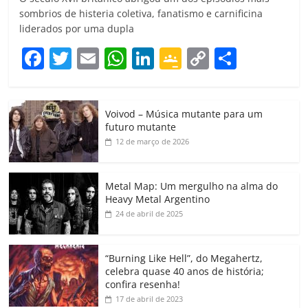
sombrios de histeria coletiva, fanatismo e carnificina
liderados por uma dupla
F
T
E
W
Li
G
C
C
a
w
m
h
n
o
o
o
c
itt
ai
at
k
o
p
m
Voivod – Música mutante para um
e
er
l
s
e
gl
y
p
futuro mutante
b
A
dI
e
Li
ar
12 de março de 2026
o
p
n
Cl
n
til
o
p
a
k
h
Metal Map: Um mergulho na alma do
Heavy Metal Argentino
k
ss
ar
24 de abril de 2025
ro
o
“Burning Like Hell”, do Megahertz,
m
celebra quase 40 anos de história;
confira resenha!
17 de abril de 2023