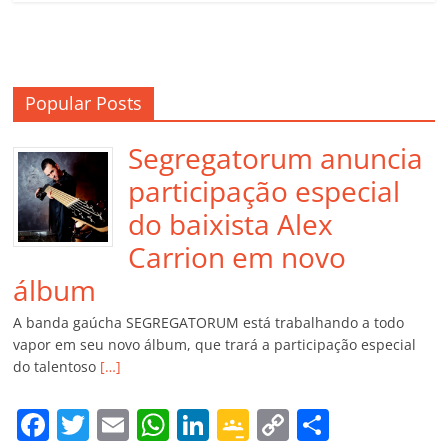
Popular Posts
Segregatorum anuncia
participação especial
do baixista Alex
Carrion em novo
álbum
A banda gaúcha SEGREGATORUM está trabalhando a todo
vapor em seu novo álbum, que trará a participação especial
do talentoso
[…]
F
T
E
W
Li
G
C
C