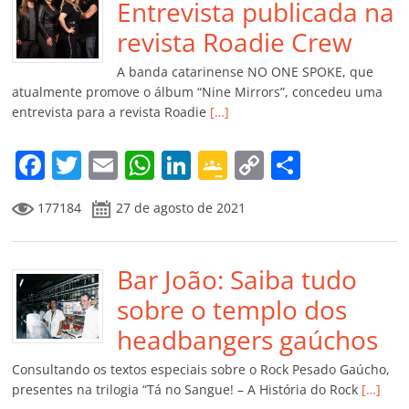
o
p
n
Cl
n
til
Entrevista publicada na
o
p
a
k
h
revista Roadie Crew
k
ss
ar
A banda catarinense NO ONE SPOKE, que
ro
atualmente promove o álbum “Nine Mirrors”, concedeu uma
entrevista para a revista Roadie
[…]
o
m
F
T
E
W
Li
G
C
C
a
w
m
h
n
o
o
o
177184
27 de agosto de 2021
c
itt
ai
at
k
o
p
m
e
er
l
s
e
gl
y
p
b
Bar João: Saiba tudo
A
dI
e
Li
ar
o
p
n
Cl
n
til
sobre o templo dos
o
p
a
k
h
headbangers gaúchos
k
ss
ar
Consultando os textos especiais sobre o Rock Pesado Gaúcho,
ro
presentes na trilogia “Tá no Sangue! – A História do Rock
[…]