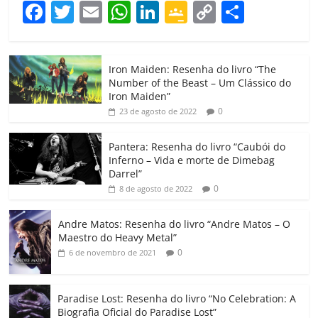
F
T
E
W
Li
G
C
C
a
w
m
h
n
o
o
o
c
itt
ai
at
k
o
p
m
Iron Maiden: Resenha do livro “The
e
er
l
s
e
gl
y
p
Number of the Beast – Um Clássico do
b
A
dI
e
Li
ar
Iron Maiden”
0
23 de agosto de 2022
o
p
n
Cl
n
til
o
p
a
k
h
Pantera: Resenha do livro “Caubói do
Inferno – Vida e morte de Dimebag
k
ss
ar
Darrel”
ro
0
8 de agosto de 2022
o
Andre Matos: Resenha do livro “Andre Matos – O
m
Maestro do Heavy Metal”
0
6 de novembro de 2021
Paradise Lost: Resenha do livro “No Celebration: A
Biografia Oficial do Paradise Lost”