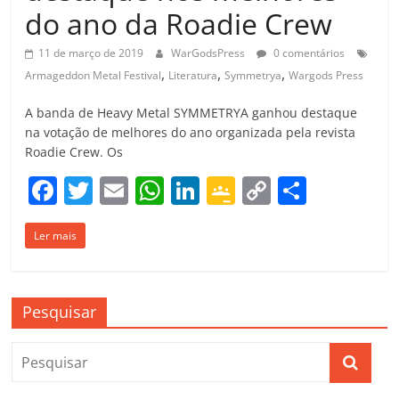
do ano da Roadie Crew
11 de março de 2019
WarGodsPress
0 comentários
,
,
,
Armageddon Metal Festival
Literatura
Symmetrya
Wargods Press
A banda de Heavy Metal SYMMETRYA ganhou destaque
na votação de melhores do ano organizada pela revista
Roadie Crew. Os
F
T
E
W
Li
G
C
C
a
w
m
h
n
o
o
o
Ler mais
c
itt
ai
at
k
o
p
m
e
er
l
s
e
gl
y
p
b
A
dI
e
Li
ar
Pesquisar
o
p
n
Cl
n
til
o
p
a
k
h
k
ss
ar