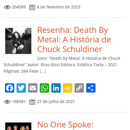
a
w
m
h
n
o
o
o
204589
8 de fevereiro de 2023
c
itt
ai
at
k
o
p
m
e
er
l
s
e
gl
y
p
b
Resenha: Death By
A
dI
e
Li
ar
o
p
n
Cl
n
til
Metal: A História de
o
p
a
k
h
Chuck Schuldiner
k
ss
ar
Livro: “Death by Metal: A História de Chuck
ro
Schuldiner” Autor: Rino Gissi Editora: Estética Torta – 2021
Páginas: 264 Falar
[…]
o
m
F
T
E
W
Li
G
C
C
a
w
m
h
n
o
o
o
188581
27 de julho de 2021
c
itt
ai
at
k
o
p
m
e
er
l
s
e
gl
y
p
b
No One Spoke:
A
dI
e
Li
ar