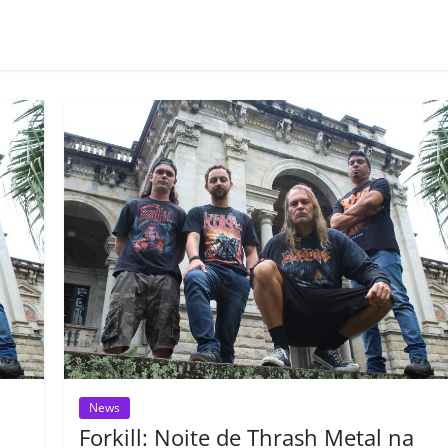
o
m
p
ar
il
h
ar
News
Forkill: Noite de Thrash Metal na