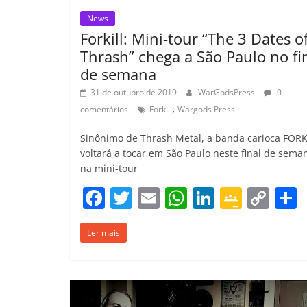
News
Forkill: Mini-tour “The 3 Dates o
Thrash” chega a São Paulo no fi
de semana
31 de outubro de 2019
WarGodsPress
0
,
comentários
Forkill
Wargods Press
Sinônimo de Thrash Metal, a banda carioca FORK
voltará a tocar em São Paulo neste final de sema
na mini-tour
F
T
E
W
Li
G
C
a
w
m
h
n
o
o
Ler mais
c
itt
ai
at
k
o
p
e
er
l
s
e
gl
y
b
A
dI
e
Li