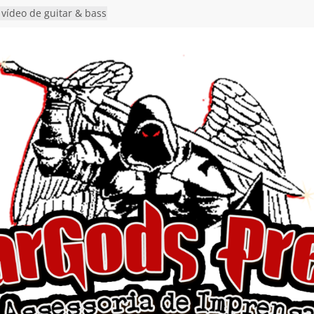
Single de estreia
” chega ao Spotify e
ia EP para o próximo
 vídeo de guitar & bass
de “Eclipse”, segundo
bum “Dreaming”
estiona a
o e a artificialidade
ingle e videoclipe de
ams”
nda gaúcha de Heavy
o debut “Hellforge”
 Single “Dead Flies
stá nas plataformas em
orge A. Romero