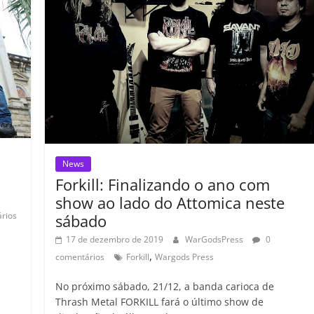
ro
ar
o
m
News
Forkill: Finalizando o ano com
show ao lado do Attomica neste
rios
sábado
17 de dezembro de 2019
WarGodsPress
0
,
comentários
Forkill
Wargods Press
No próximo sábado, 21/12, a banda carioca de
Thrash Metal FORKILL fará o último show de