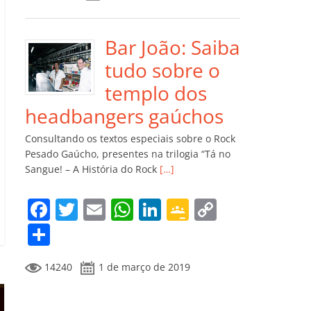
e
er
l
s
e
gl
y
m
b
A
dI
e
Li
p
o
p
n
Cl
n
ar
Bar João: Saiba
o
p
a
k
til
tudo sobre o
k
ss
h
templo dos
ro
ar
headbangers gaúchos
o
Consultando os textos especiais sobre o Rock
m
Pesado Gaúcho, presentes na trilogia “Tá no
Sangue! – A História do Rock
[…]
F
T
E
W
Li
G
C
a
w
m
h
n
o
o
C
c
itt
ai
at
k
o
p
o
14240
1 de março de 2019
e
er
l
s
e
gl
y
m
b
A
dI
e
Li
p