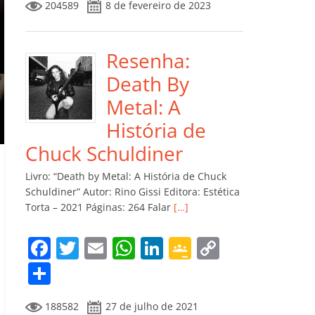
204589
8 de fevereiro de 2023
e
er
l
s
e
gl
y
m
b
A
dI
e
Li
p
o
p
n
Cl
n
ar
Resenha:
o
p
a
k
til
Death By
k
ss
h
Metal: A
ro
ar
História de
o
Chuck Schuldiner
m
Livro: “Death by Metal: A História de Chuck
Schuldiner” Autor: Rino Gissi Editora: Estética
Torta – 2021 Páginas: 264 Falar
[…]
F
T
E
W
Li
G
C
a
w
m
h
n
o
o
C
c
itt
ai
at
k
o
p
o
188582
27 de julho de 2021