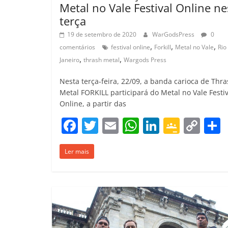
Metal no Vale Festival Online ne
terça
19 de setembro de 2020
WarGodsPress
0
,
,
,
comentários
festival online
Forkill
Metal no Vale
Rio
,
,
Janeiro
thrash metal
Wargods Press
Nesta terça-feira, 22/09, a banda carioca de Thr
Metal FORKILL participará do Metal no Vale Festiv
Online, a partir das
F
T
E
W
Li
G
C
a
w
m
h
n
o
o
Ler mais
c
itt
ai
at
k
o
p
e
er
l
s
e
gl
y
b
A
dI
e
Li
o
p
n
Cl
n
t
o
p
a
k