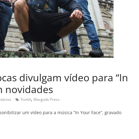
iocas divulgam vídeo para “In
m novidades
,
tários
Forkill
Wargods Press
onibilizar um vídeo para a música “In Your Face”, gravado
C