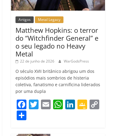
Artigos
Metal Legacy
Matthew Hopkins: o terror
do “Witchfinder General” e
o seu legado no Heavy
Metal
22 de junho de 2026
WarGodsPress
O século XVII britânico abrigou um dos
episódios mais sombrios de histeria
coletiva, fanatismo e carnificina liderados
por uma dupla
F
T
E
W
Li
G
C
a
w
m
h
n
o
o
C
c
itt
ai
at
k
o
p
o
e
er
l
s
e
gl
y
m