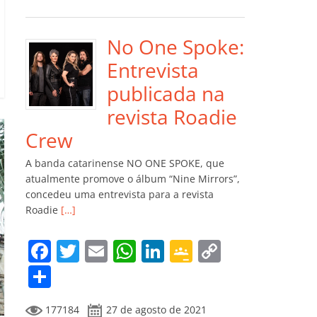
e
er
l
s
e
gl
y
m
b
A
dI
e
Li
p
o
p
n
Cl
n
ar
No One Spoke:
o
p
a
k
til
Entrevista
k
ss
h
publicada na
ro
ar
revista Roadie
o
Crew
m
A banda catarinense NO ONE SPOKE, que
atualmente promove o álbum “Nine Mirrors”,
concedeu uma entrevista para a revista
Roadie
[…]
F
T
E
W
Li
G
C
a
w
m
h
n
o
o
C
c
itt
ai
at
k
o
p
o
177184
27 de agosto de 2021