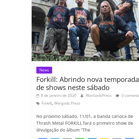
k
ss
ro
o
m
News
Forkill: Abrindo nova temporada
de shows neste sábado
8 de janeiro de 2020
WarGodsPress
0 comentá
,
Forkill
Wargods Press
No próximo sábado, 11/01, a banda carioca de
Thrash Metal FORKILL fará o primeiro show de
divulgação do álbum “The