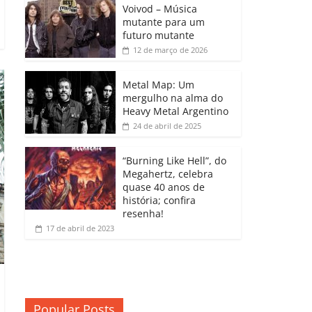
b
A
dI
e
Li
Voivod – Música
p
mutante para um
o
p
n
Cl
n
ar
futuro mutante
12 de março de 2026
o
p
a
k
til
k
ss
h
Metal Map: Um
ro
mergulho na alma do
ar
Heavy Metal Argentino
o
24 de abril de 2025
m
“Burning Like Hell”, do
Megahertz, celebra
quase 40 anos de
história; confira
resenha!
17 de abril de 2023
Popular Posts