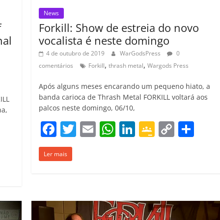
News
f
Forkill: Show de estreia do novo
nal
vocalista é neste domingo
4 de outubro de 2019
WarGodsPress
0
,
,
comentários
Forkill
thrash metal
Wargods Press
Após alguns meses encarando um pequeno hiato, a
banda carioca de Thrash Metal FORKILL voltará aos
ILL
palcos neste domingo, 06/10,
na,
F
T
E
W
Li
G
C
C
C
a
w
m
h
n
o
o
o
o
Ler mais
c
itt
ai
at
k
o
p
m
m
e
er
l
s
e
gl
y
p
p
b
A
dI
e
Li
ar
ar
o
p
n
Cl
n
til