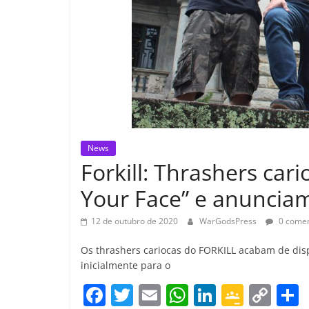
News
Forkill: Thrashers car
Your Face” e anuncia
12 de outubro de 2020
WarGodsPress
0 comen
Os thrashers cariocas do FORKILL acabam de disp
inicialmente para o
F
T
E
W
Li
G
C