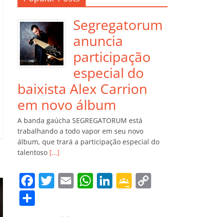
Segregatorum
anuncia
participação
especial do
baixista Alex Carrion
em novo álbum
A banda gaúcha SEGREGATORUM está
trabalhando a todo vapor em seu novo
álbum, que trará a participação especial do
talentoso
[…]
F
T
E
W
Li
G
C
a
w
m
h
n
o
o
C
c
itt
ai
at
k
o
p
o