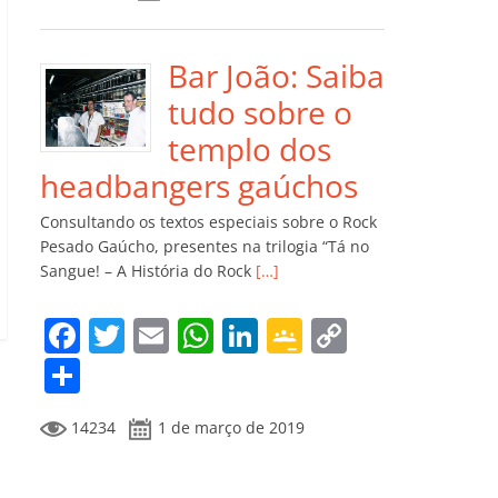
e
er
l
s
e
gl
y
m
b
A
dI
e
Li
p
o
p
n
Cl
n
ar
Bar João: Saiba
o
p
a
k
til
tudo sobre o
k
ss
h
templo dos
ro
ar
headbangers gaúchos
o
Consultando os textos especiais sobre o Rock
m
Pesado Gaúcho, presentes na trilogia “Tá no
Sangue! – A História do Rock
[…]
F
T
E
W
Li
G
C
a
w
m
h
n
o
o
C
c
itt
ai
at
k
o
p
o
14234
1 de março de 2019
e
er
l
s
e
gl
y
m
b
A
dI
e
Li
p