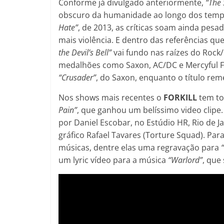
Conforme já divulgado anteriormente,
“The 
obscuro da humanidade ao longo dos tempo
Hate”
, de 2013, as críticas soam ainda pe
mais violência. E dentro das referências 
the Devil’s Bell”
vai fundo nas raízes do Roc
medalhões como Saxon, AC/DC e Mercyful Fat
“Crusader”
, do Saxon, enquanto o título re
Nos shows mais recentes o
FORKILL
tem to
Pain”
, que ganhou um belíssimo video clipe
por Daniel Escobar, no Estúdio HR, Rio de 
gráfico Rafael Tavares (Torture Squad). Par
músicas, dentre elas uma regravação para
um lyric vídeo para a música
“Warlord”
, que