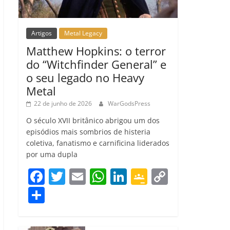
Artigos
Metal Legacy
Matthew Hopkins: o terror
do “Witchfinder General” e
o seu legado no Heavy
Metal
22 de junho de 2026
WarGodsPress
O século XVII britânico abrigou um dos
episódios mais sombrios de histeria
coletiva, fanatismo e carnificina liderados
por uma dupla
F
T
E
W
Li
G
C
a
w
m
h
n
o
o
C
c
itt
ai
at
k
o
p
o
e
er
l
s
e
gl
y
m