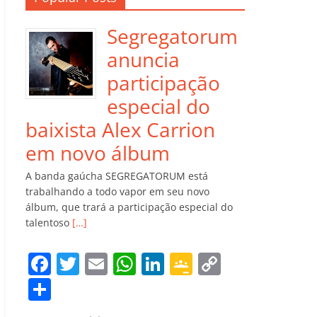
Segregatorum
anuncia
participação
especial do
baixista Alex Carrion
em novo álbum
A banda gaúcha SEGREGATORUM está
trabalhando a todo vapor em seu novo
álbum, que trará a participação especial do
talentoso
[…]
F
T
E
W
Li
G
C
a
w
m
h
n
o
o
C
c
itt
ai
at
k
o
p
o