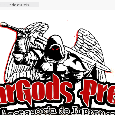
Single de estreia
” chega ao Spotify e
ia EP para o próximo
 vídeo de guitar & bass
de “Eclipse”, segundo
bum “Dreaming”
estiona a
o e a artificialidade
ingle e videoclipe de
ams”
nda gaúcha de Heavy
o debut “Hellforge”
 Single “Dead Flies
stá nas plataformas em
orge A. Romero