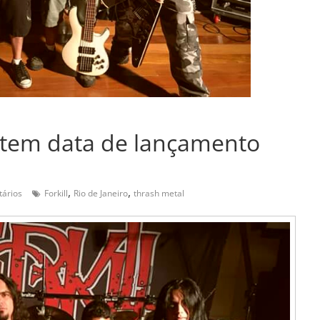
á tem data de lançamento
,
,
ários
Forkill
Rio de Janeiro
thrash metal