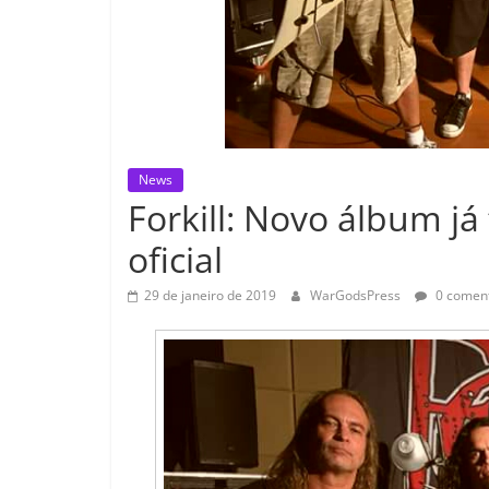
News
Forkill: Novo álbum j
oficial
29 de janeiro de 2019
WarGodsPress
0 coment