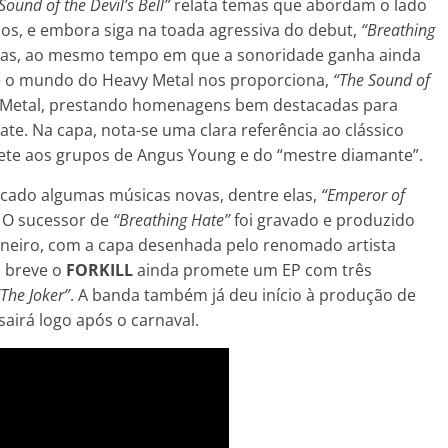
Sound of the Devil’s Bell”
relata temas que abordam o lado
s, e embora siga na toada agressiva do debut,
“Breathing
sadas, ao mesmo tempo em que a sonoridade ganha ainda
que o mundo do Heavy Metal nos proporciona,
“The Sound of
k/Metal, prestando homenagens bem destacadas para
e. Na capa, nota-se uma clara referência ao clássico
mete aos grupos de Angus Young e do “mestre diamante”.
cado algumas músicas novas, dentre elas,
“Emperor of
. O sucessor de
“Breathing Hate”
foi gravado e produzido
Janeiro, com a capa desenhada pelo renomado artista
a breve o
FORKILL
ainda promete um EP com três
“The Joker”
. A banda também já deu início à produção de
 sairá logo após o carnaval.