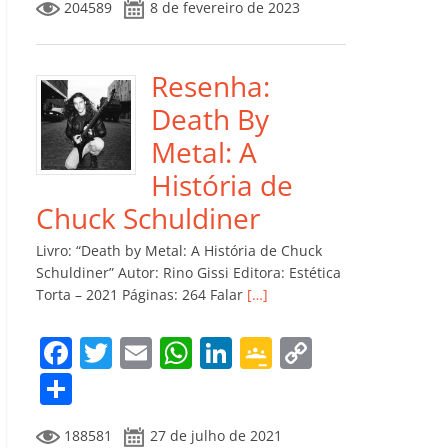
204589
8 de fevereiro de 2023
e
er
l
s
e
gl
y
m
b
A
dI
e
Li
p
o
p
n
Cl
n
ar
Resenha:
o
p
a
k
til
Death By
k
ss
h
Metal: A
ro
ar
História de
o
Chuck Schuldiner
m
Livro: “Death by Metal: A História de Chuck
Schuldiner” Autor: Rino Gissi Editora: Estética
Torta – 2021 Páginas: 264 Falar
[…]
F
T
E
W
Li
G
C
a
w
m
h
n
o
o
C
c
itt
ai
at
k
o
p
o
188581
27 de julho de 2021