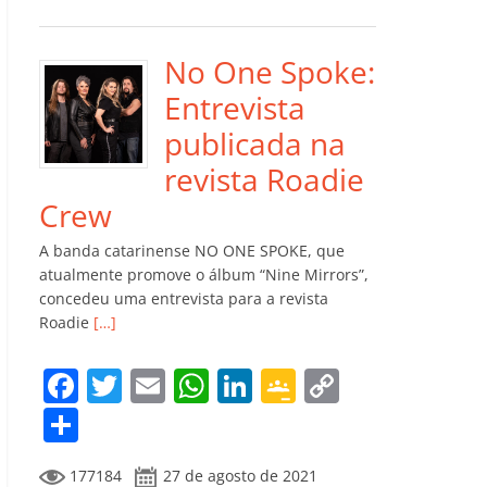
e
er
l
s
e
gl
y
m
b
A
dI
e
Li
p
o
p
n
Cl
n
ar
No One Spoke:
o
p
a
k
til
Entrevista
k
ss
h
publicada na
ro
ar
revista Roadie
o
Crew
m
A banda catarinense NO ONE SPOKE, que
atualmente promove o álbum “Nine Mirrors”,
concedeu uma entrevista para a revista
Roadie
[…]
F
T
E
W
Li
G
C
a
w
m
h
n
o
o
C
c
itt
ai
at
k
o
p
o
177184
27 de agosto de 2021