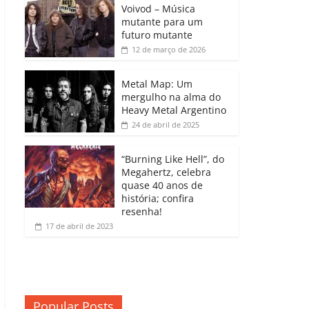
b
A
dI
e
Li
Voivod – Música
p
mutante para um
o
p
n
Cl
n
ar
futuro mutante
12 de março de 2026
o
p
a
k
til
k
ss
h
Metal Map: Um
ro
mergulho na alma do
ar
Heavy Metal Argentino
o
24 de abril de 2025
m
“Burning Like Hell”, do
Megahertz, celebra
quase 40 anos de
história; confira
resenha!
17 de abril de 2023
Popular Posts