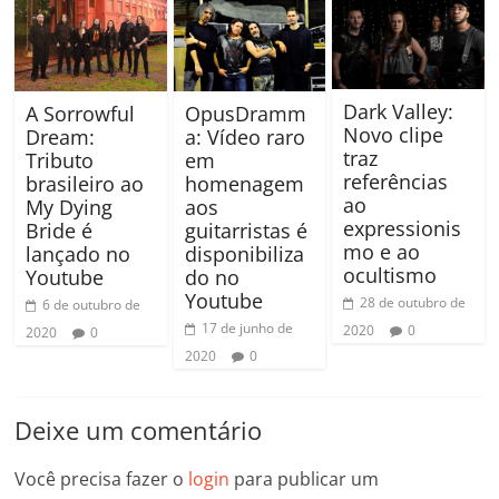
Dark Valley:
A Sorrowful
OpusDramm
Novo clipe
Dream:
a: Vídeo raro
traz
Tributo
em
referências
brasileiro ao
homenagem
ao
My Dying
aos
expressionis
Bride é
guitarristas é
mo e ao
lançado no
disponibiliza
ocultismo
Youtube
do no
Youtube
28 de outubro de
6 de outubro de
17 de junho de
2020
0
2020
0
2020
0
Deixe um comentário
Você precisa fazer o
login
para publicar um