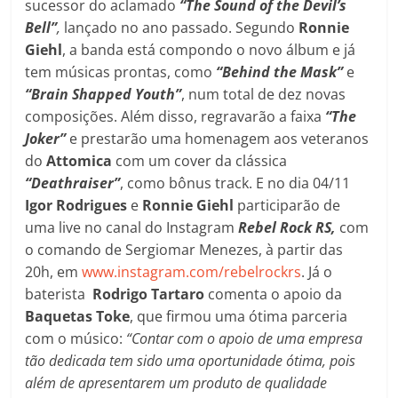
sucessor do aclamado
“The Sound of the Devil’s
Bell”
,
lançado no ano passado. Segundo
Ronnie
Giehl
, a banda está compondo o novo álbum e já
tem músicas prontas, como
“Behind the Mask”
e
“Brain Shapped Youth”
, num total de dez novas
composições. Além disso, regravarão a faixa
“The
Joker”
e prestarão uma homenagem aos veteranos
do
Attomica
com um cover da clássica
“Deathraiser”
, como bônus track. E no dia 04/11
Igor Rodrigues
e
Ronnie Giehl
participarão de
uma live no canal do Instagram
Rebel Rock RS,
com
o comando de Sergiomar Menezes, à partir das
20h, em
www.instagram.com/rebelrockrs
. Já o
baterista
Rodrigo Tartaro
comenta o apoio da
Baquetas Toke
, que firmou uma ótima parceria
com o músico:
“Contar com o apoio de uma empresa
tão dedicada tem sido uma oportunidade ótima, pois
além de apresentarem um produto de qualidade