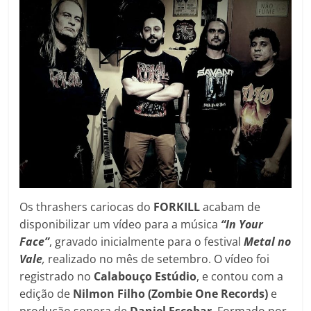
Os thrashers cariocas do
FORKILL
acabam de
disponibilizar um vídeo para a música
“In Your
Face”
, gravado inicialmente para o festival
Metal no
Vale
,
realizado no mês de setembro. O vídeo foi
registrado no
Calabouço Estúdio
, e contou com a
edição de
Nilmon Filho (Zombie One Records)
e
produção sonora de
Daniel Escobar
. Formado por