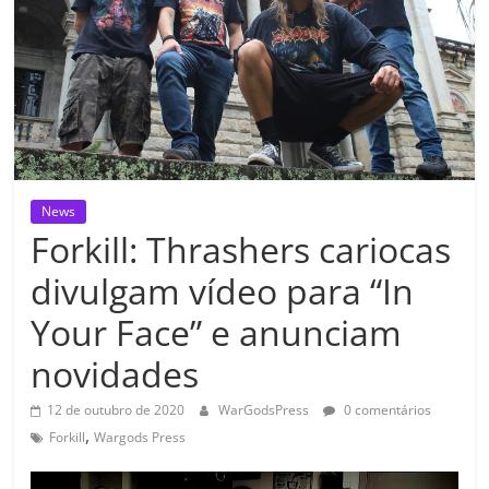
News
Forkill: Thrashers cariocas
divulgam vídeo para “In
Your Face” e anunciam
novidades
12 de outubro de 2020
WarGodsPress
0 comentários
,
Forkill
Wargods Press