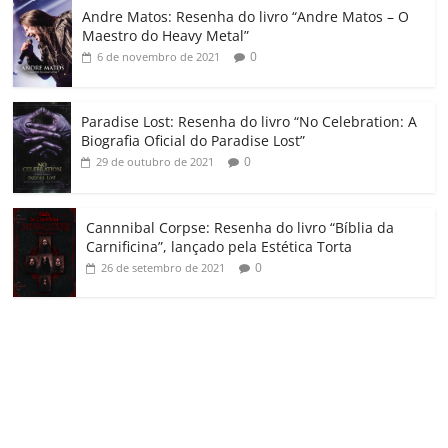
o
Andre Matos: Resenha do livro “Andre Matos – O
m
Maestro do Heavy Metal”
0
6 de novembro de 2021
Paradise Lost: Resenha do livro “No Celebration: A
Biografia Oficial do Paradise Lost”
0
29 de outubro de 2021
Cannnibal Corpse: Resenha do livro “Bíblia da
Carnificina”, lançado pela Estética Torta
0
26 de setembro de 2021