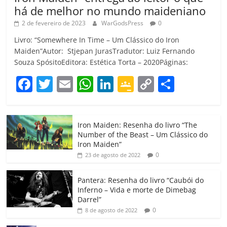
há de melhor no mundo maideniano
2 de fevereiro de 2023
WarGodsPress
0
Livro: “Somewhere In Time – Um Clássico do Iron
Maiden”Autor: Stjepan JurasTradutor: Luiz Fernando
Souza SpósitoEditora: Estética Torta – 2020Páginas:
F
T
E
W
Li
G
C
C
a
w
m
h
n
o
o
o
c
itt
ai
at
k
o
p
m
Iron Maiden: Resenha do livro “The
e
er
l
s
e
gl
y
p
Number of the Beast – Um Clássico do
b
A
dI
e
Li
ar
Iron Maiden”
0
23 de agosto de 2022
o
p
n
Cl
n
til
o
p
a
k
h
Pantera: Resenha do livro “Caubói do
Inferno – Vida e morte de Dimebag
k
ss
ar
Darrel”
ro
0
8 de agosto de 2022