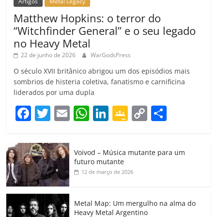
Artigos
Metal Legacy
Matthew Hopkins: o terror do
“Witchfinder General” e o seu legado
no Heavy Metal
22 de junho de 2026
WarGodsPress
O século XVII britânico abrigou um dos episódios mais
sombrios de histeria coletiva, fanatismo e carnificina
liderados por uma dupla
F
T
E
W
Li
G
C
C
a
w
m
h
n
o
o
o
c
itt
ai
at
k
o
p
m
Voivod – Música mutante para um
e
er
l
s
e
gl
y
p
futuro mutante
b
A
dI
e
Li
ar
12 de março de 2026
o
p
n
Cl
n
til
o
p
a
k
h
Metal Map: Um mergulho na alma do
Heavy Metal Argentino