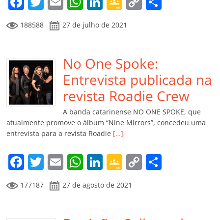
F
T
E
W
Li
G
C
C
a
w
m
h
n
o
o
o
188588
27 de julho de 2021
c
itt
ai
at
k
o
p
m
e
er
l
s
e
gl
y
p
b
No One Spoke:
A
dI
e
Li
ar
o
p
n
Cl
n
til
Entrevista publicada na
o
p
a
k
h
revista Roadie Crew
k
ss
ar
A banda catarinense NO ONE SPOKE, que
ro
atualmente promove o álbum “Nine Mirrors”, concedeu uma
entrevista para a revista Roadie
[…]
o
m
F
T
E
W
Li
G
C
C
a
w
m
h
n
o
o
o
177187
27 de agosto de 2021
c
itt
ai
at
k
o
p
m
e
er
l
s
e
gl
y
p