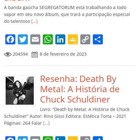
A banda gaúcha SEGREGATORUM está trabalhando a todo
vapor em seu novo álbum, que trará a participação especial
do talentoso
[…]
F
T
E
W
Li
G
C
C
a
w
m
h
n
o
o
o
204594
8 de fevereiro de 2023
c
itt
ai
at
k
o
p
m
e
er
l
s
e
gl
y
p
b
Resenha: Death By
A
dI
e
Li
ar
o
p
n
Cl
n
til
Metal: A História de
o
p
a
k
h
Chuck Schuldiner
k
ss
ar
Livro: “Death by Metal: A História de Chuck
ro
Schuldiner” Autor: Rino Gissi Editora: Estética Torta – 2021
Páginas: 264 Falar
[…]
o
m