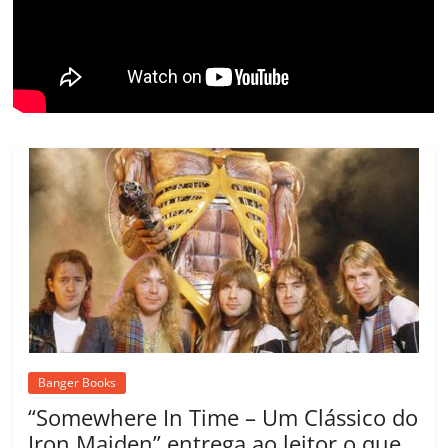
o
m
Banger Books
“Somewhere In Time – Um Clássico do
Iron Maiden” entrega ao leitor o que