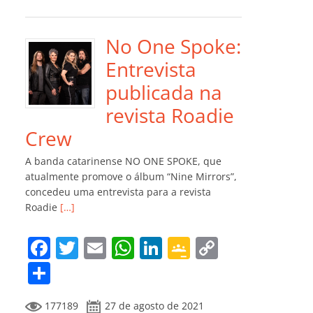
e
er
l
s
e
gl
y
m
b
A
dI
e
Li
p
o
p
n
Cl
n
ar
No One Spoke:
o
p
a
k
til
Entrevista
k
ss
h
publicada na
ro
ar
revista Roadie
o
Crew
m
A banda catarinense NO ONE SPOKE, que
atualmente promove o álbum “Nine Mirrors”,
concedeu uma entrevista para a revista
Roadie
[…]
F
T
E
W
Li
G
C
a
w
m
h
n
o
o
C
c
itt
ai
at
k
o
p
o
177189
27 de agosto de 2021