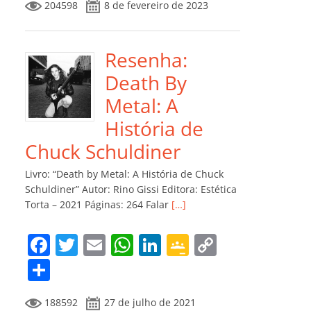
204598
8 de fevereiro de 2023
e
er
l
s
e
gl
y
m
b
A
dI
e
Li
p
o
p
n
Cl
n
ar
Resenha:
o
p
a
k
til
Death By
k
ss
h
Metal: A
ro
ar
História de
o
Chuck Schuldiner
m
Livro: “Death by Metal: A História de Chuck
Schuldiner” Autor: Rino Gissi Editora: Estética
Torta – 2021 Páginas: 264 Falar
[…]
F
T
E
W
Li
G
C
a
w
m
h
n
o
o
C
c
itt
ai
at
k
o
p
o
188592
27 de julho de 2021