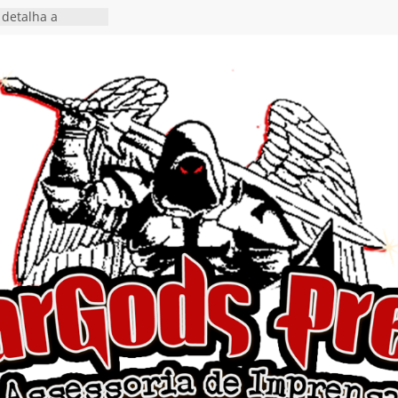
detalha a
 Rig” definitivo
ival Hell’s Heroes
tosth chega ao
ional em formato
o nas plataformas
cia show em
 Autoral” e
to do novo single
 hiato de uma
nçamento do EP
, I Begin”
 o single “Keep
live!” e detalha
ovo álbum