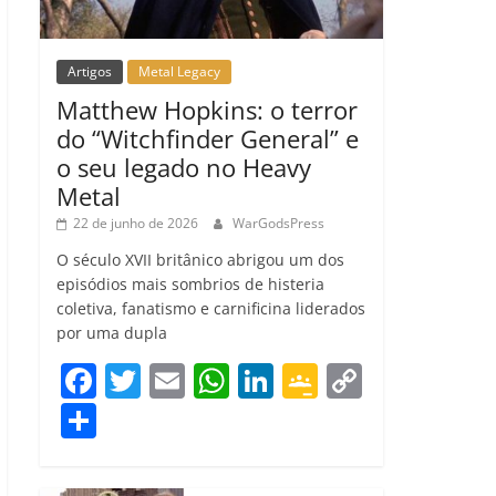
Artigos
Metal Legacy
Matthew Hopkins: o terror
do “Witchfinder General” e
o seu legado no Heavy
Metal
22 de junho de 2026
WarGodsPress
O século XVII britânico abrigou um dos
episódios mais sombrios de histeria
coletiva, fanatismo e carnificina liderados
por uma dupla
F
T
E
W
Li
G
C
a
w
m
h
n
o
o
C
c
itt
ai
at
k
o
p
o
e
er
l
s
e
gl
y
m