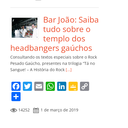
e
er
l
s
e
gl
y
m
b
A
dI
e
Li
p
o
p
n
Cl
n
ar
Bar João: Saiba
o
p
a
k
til
tudo sobre o
k
ss
h
templo dos
ro
ar
headbangers gaúchos
o
Consultando os textos especiais sobre o Rock
m
Pesado Gaúcho, presentes na trilogia “Tá no
Sangue! – A História do Rock
[…]
F
T
E
W
Li
G
C
a
w
m
h
n
o
o
C
c
itt
ai
at
k
o
p
o
14252
1 de março de 2019
e
er
l
s
e
gl
y
m
b
A
dI
e
Li
p