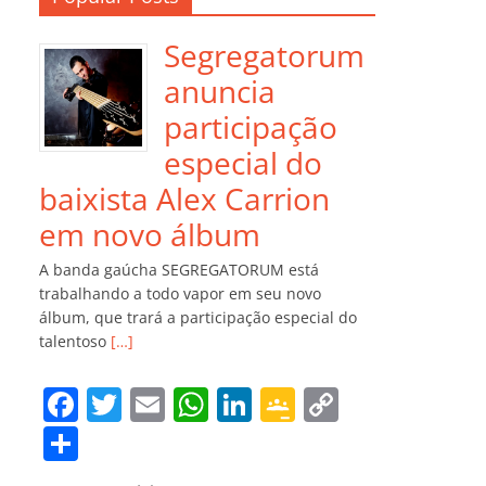
Segregatorum
anuncia
participação
especial do
baixista Alex Carrion
em novo álbum
A banda gaúcha SEGREGATORUM está
trabalhando a todo vapor em seu novo
álbum, que trará a participação especial do
talentoso
[…]
F
T
E
W
Li
G
C
a
w
m
h
n
o
o
C
c
itt
ai
at
k
o
p
o