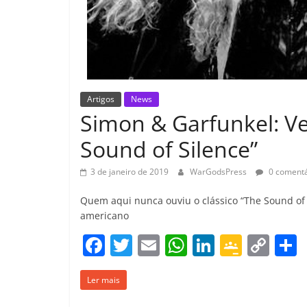
Artigos
News
Simon & Garfunkel: V
Sound of Silence”
3 de janeiro de 2019
WarGodsPress
0 comentá
Quem aqui nunca ouviu o clássico “The Sound of
americano
F
T
E
W
Li
G
C
a
w
m
h
n
o
o
Ler mais
c
itt
ai
at
k
o
p