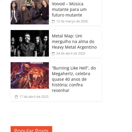
b
A
dI
e
Li
Voivod – Música
p
mutante para um
o
p
n
Cl
n
ar
futuro mutante
12 de março de 2026
o
p
a
k
til
k
ss
h
Metal Map: Um
ro
mergulho na alma do
ar
Heavy Metal Argentino
o
24 de abril de 2025
m
“Burning Like Hell”, do
Megahertz, celebra
quase 40 anos de
história; confira
resenha!
17 de abril de 2023
Popular Posts