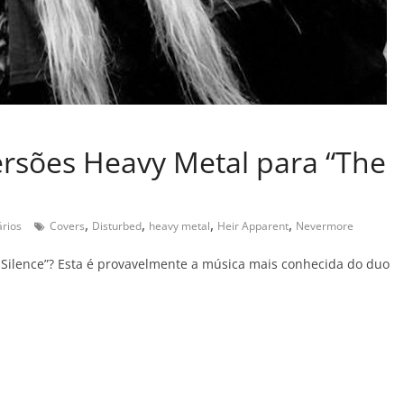
ersões Heavy Metal para “The
,
,
,
,
rios
Covers
Disturbed
heavy metal
Heir Apparent
Nevermore
 Silence”? Esta é provavelmente a música mais conhecida do duo
C
o
m