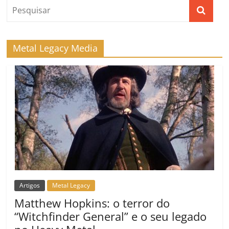
o
p
a
k
h
k
ss
ar
ro
Metal Legacy Media
o
m
Artigos
Metal Legacy
Matthew Hopkins: o terror do
“Witchfinder General” e o seu legado