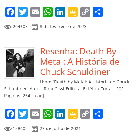
F
T
E
W
Li
G
C
C
a
w
m
h
n
o
o
o
204608
8 de fevereiro de 2023
c
itt
ai
at
k
o
p
m
e
er
l
s
e
gl
y
p
b
Resenha: Death By
A
dI
e
Li
ar
o
p
n
Cl
n
til
Metal: A História de
o
p
a
k
h
Chuck Schuldiner
k
ss
ar
Livro: “Death by Metal: A História de Chuck
ro
Schuldiner” Autor: Rino Gissi Editora: Estética Torta – 2021
Páginas: 264 Falar
[…]
o
m
F
T
E
W
Li
G
C
C
a
w
m
h
n
o
o
o
188602
27 de julho de 2021
c
itt
ai
at
k
o
p
m