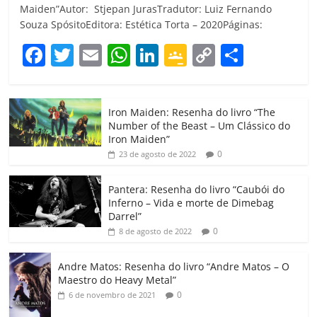
Maiden”Autor: Stjepan JurasTradutor: Luiz Fernando
Souza SpósitoEditora: Estética Torta – 2020Páginas:
F
T
E
W
Li
G
C
C
a
w
m
h
n
o
o
o
c
itt
ai
at
k
o
p
m
Iron Maiden: Resenha do livro “The
e
er
l
s
e
gl
y
p
Number of the Beast – Um Clássico do
b
A
dI
e
Li
ar
Iron Maiden”
0
23 de agosto de 2022
o
p
n
Cl
n
til
o
p
a
k
h
Pantera: Resenha do livro “Caubói do
Inferno – Vida e morte de Dimebag
k
ss
ar
Darrel”
ro
0
8 de agosto de 2022
o
Andre Matos: Resenha do livro “Andre Matos – O
m
Maestro do Heavy Metal”
0
6 de novembro de 2021