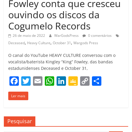
Fowley conta que cresceu
ouvindo os discos da
Cogumelo Records
26 de maio de 2022
WarGodsPress
0 comentários
,
,
,
Deceased
Heavy Culture
October 31
Wargods Press
O canal do YouTube HEAVY CULTURE conversou com o
vocalista/baterista Kingley “King” Fowley, das bandas
estadunidenses Deceased e October 31,
F
T
E
W
Li
G
C
C
a
w
m
h
n
o
o
o
Ler mais
c
itt
ai
at
k
o
p
m
e
er
l
s
e
gl
y
p
b
A
dI
e
Li
ar
Pesquisar
o
p
n
Cl
n
til