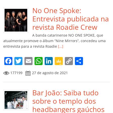
e
er
l
s
e
gl
y
p
b
No One Spoke:
A
dI
e
Li
ar
o
p
n
Cl
n
til
Entrevista publicada na
o
p
a
k
h
revista Roadie Crew
k
ss
ar
A banda catarinense NO ONE SPOKE, que
ro
atualmente promove o álbum “Nine Mirrors”, concedeu uma
entrevista para a revista Roadie
[…]
o
m
F
T
E
W
Li
G
C
C
a
w
m
h
n
o
o
o
177199
27 de agosto de 2021
c
itt
ai
at
k
o
p
m
e
er
l
s
e
gl
y
p
b
Bar João: Saiba tudo
A
dI
e
Li
ar
o
p
n
Cl
n
til
sobre o templo dos
o
p
a
k
h
headbangers gaúchos