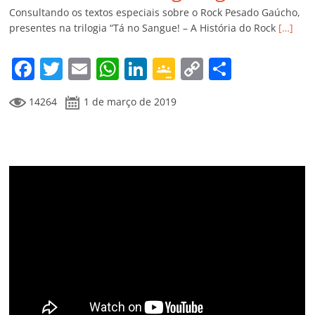
k
ss
ar
Consultando os textos especiais sobre o Rock Pesado Gaúcho,
ro
presentes na trilogia “Tá no Sangue! – A História do Rock
[…]
o
F
T
E
W
Li
G
C
C
m
a
w
m
h
n
o
o
o
14264
1 de março de 2019
c
itt
ai
at
k
o
p
m
e
er
l
s
e
gl
y
p
b
A
dI
e
Li
ar
o
p
n
Cl
n
til
o
p
a
k
h
k
ss
ar
ro
o
m