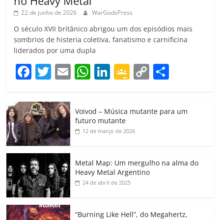
no Heavy Metal
22 de junho de 2026
WarGodsPress
O século XVII britânico abrigou um dos episódios mais
sombrios de histeria coletiva, fanatismo e carnificina
liderados por uma dupla
F
T
E
W
Li
G
C
C
a
w
m
h
n
o
o
o
c
itt
ai
at
k
o
p
m
Voivod – Música mutante para um
e
er
l
s
e
gl
y
p
futuro mutante
b
A
dI
e
Li
ar
12 de março de 2026
o
p
n
Cl
n
til
o
p
a
k
h
Metal Map: Um mergulho na alma do
Heavy Metal Argentino
k
ss
ar
24 de abril de 2025
ro
o
“Burning Like Hell”, do Megahertz,