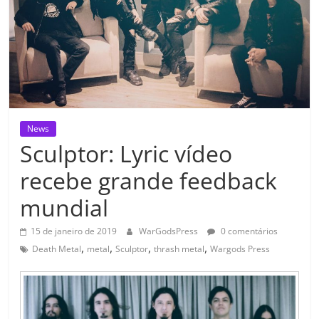
News
Sculptor: Lyric vídeo
recebe grande feedback
mundial
15 de janeiro de 2019
WarGodsPress
0 comentários
,
,
,
,
Death Metal
metal
Sculptor
thrash metal
Wargods Press