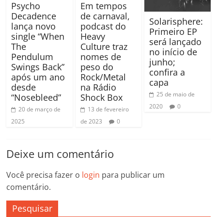
Psycho
Em tempos
Decadence
de carnaval,
Solarisphere:
lança novo
podcast do
Primeiro EP
single “When
Heavy
será lançado
The
Culture traz
no início de
Pendulum
nomes de
junho;
Swings Back”
peso do
confira a
após um ano
Rock/Metal
capa
desde
na Rádio
25 de maio de
“Nosebleed”
Shock Box
2020
0
20 de março de
13 de fevereiro
2025
de 2023
0
Deixe um comentário
Você precisa fazer o
login
para publicar um
comentário.
Pesquisar