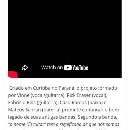
Criado em Curitiba no Paraná, o projeto formado
por Vinne (vocal/guitarra), Rick Eraser (vocal),
Fabricio Reis (guitarra), Caco Ramos (baixo) e
Mateus Schran (bateria) promete continuar o bom
legado de suas antigas bandas. Segundo a banda,
“o nome “Escultor” tem o significado de que nós somos