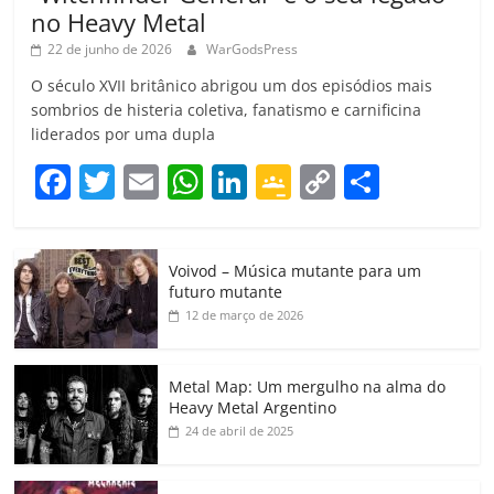
no Heavy Metal
22 de junho de 2026
WarGodsPress
O século XVII britânico abrigou um dos episódios mais
sombrios de histeria coletiva, fanatismo e carnificina
liderados por uma dupla
F
T
E
W
Li
G
C
C
a
w
m
h
n
o
o
o
c
itt
ai
at
k
o
p
m
Voivod – Música mutante para um
e
er
l
s
e
gl
y
p
futuro mutante
b
A
dI
e
Li
ar
12 de março de 2026
o
p
n
Cl
n
til
o
p
a
k
h
Metal Map: Um mergulho na alma do
Heavy Metal Argentino
k
ss
ar
24 de abril de 2025
ro