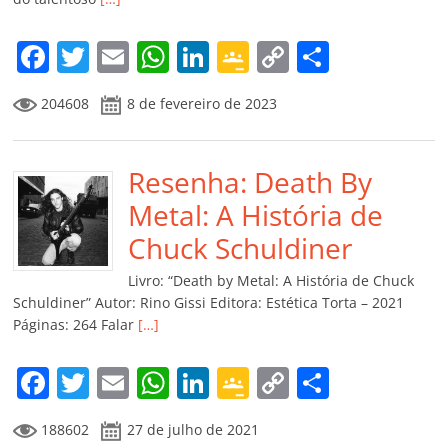
F
T
E
W
Li
G
C
C
a
w
m
h
n
o
o
o
204608
8 de fevereiro de 2023
c
itt
ai
at
k
o
p
m
e
er
l
s
e
gl
y
p
b
Resenha: Death By
A
dI
e
Li
ar
o
p
n
Cl
n
til
Metal: A História de
o
p
a
k
h
Chuck Schuldiner
k
ss
ar
Livro: “Death by Metal: A História de Chuck
ro
Schuldiner” Autor: Rino Gissi Editora: Estética Torta – 2021
Páginas: 264 Falar
[…]
o
m
F
T
E
W
Li
G
C
C
a
w
m
h
n
o
o
o
188602
27 de julho de 2021
c
itt
ai
at
k
o
p
m