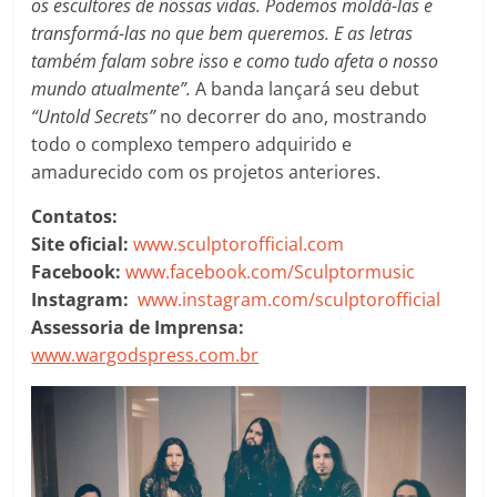
os escultores de nossas vidas. Podemos moldá-las e
transformá-las no que bem queremos. E as letras
também falam sobre isso e como tudo afeta o nosso
mundo atualmente”.
A banda lançará seu debut
“Untold Secrets”
no decorrer do ano, mostrando
todo o complexo tempero adquirido e
amadurecido com os projetos anteriores.
Contatos:
Site oficial:
www.sculptorofficial.com
Facebook:
www.facebook.com/Sculptormusic
Instagram:
www.instagram.com/sculptorofficial
Assessoria de Imprensa:
www.wargodspress.com.br