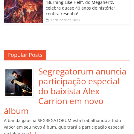
o
“Burning Like Hell”, do Megahertz,
m
celebra quase 40 anos de história;
confira resenha!
17 de abril de 2023
Popular Posts
Segregatorum anuncia
participação especial
do baixista Alex
Carrion em novo
álbum
A banda gaúcha SEGREGATORUM está trabalhando a todo
vapor em seu novo álbum, que trará a participação especial
do talentoso
[…]