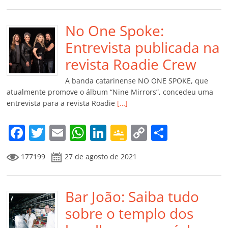
e
er
l
s
e
gl
y
p
b
No One Spoke:
A
dI
e
Li
ar
o
p
n
Cl
n
til
Entrevista publicada na
o
p
a
k
h
revista Roadie Crew
k
ss
ar
A banda catarinense NO ONE SPOKE, que
ro
atualmente promove o álbum “Nine Mirrors”, concedeu uma
entrevista para a revista Roadie
[…]
o
m
F
T
E
W
Li
G
C
C
a
w
m
h
n
o
o
o
177199
27 de agosto de 2021
c
itt
ai
at
k
o
p
m
e
er
l
s
e
gl
y
p
b
Bar João: Saiba tudo
A
dI
e
Li
ar
o
p
n
Cl
n
til
sobre o templo dos