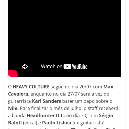
O
HEAVY CULTURE
segue no dia 20/07 com
Max
Cavalera
, enquanto no dia 27/07 será a vez do
guitarrista
Karl Sanders
bater um papo sobre o
Nile.
Para finalizar o mês de julho, o staff receberá
a banda
Headhunter D.C.
no dia 30, com
Sérgio
Baloff
(vocal) e
Paulo Lisboa
(ex-guitarrista)