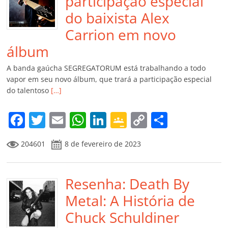
participação especial
do baixista Alex
Carrion em novo
álbum
A banda gaúcha SEGREGATORUM está trabalhando a todo
vapor em seu novo álbum, que trará a participação especial
do talentoso
[…]
F
T
E
W
Li
G
C
C
a
w
m
h
n
o
o
o
204601
8 de fevereiro de 2023
c
itt
ai
at
k
o
p
m
e
er
l
s
e
gl
y
p
b
Resenha: Death By
A
dI
e
Li
ar
o
p
n
Cl
n
til
Metal: A História de
o
p
a
k
h
Chuck Schuldiner