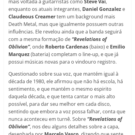
mais voltada à guitarristas como
Steve Vai
,
enquanto os atuais integrantes,
Daniel Gonzalez
e
Claudeous Creamer
tem um background mais
Death Metal, mas que igualmente possuem outras
influências. Ele revelou ainda que a banda seguirá
com a mesma formação de
“Revelations of
Oblivion”
, onde
Roberto Cardenas
(baixo) e
Emilio
Marquez
(bateria) completam o line-up, e que já
possui músicas novas para o vindouro registro.
Questionado sobre sua voz, que mantém igual à
década de 1980, ele afirmou que não há escola, há
sentimento, e que mantém o mesmo espirito
daquela década, e que tenta cantar o mais alto
possível, para dar seu melhor em cada disco,
sentindo que embora a voz possa falhar, conta que
nunca aconteceu em turnê. Sobre
“Revelations of
Oblivion”
, nos deu alguns detalhes sobre a capa,
desenhada por
Marcelo Vasco
, dizendo que sente