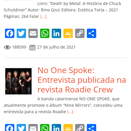
k
ss
ar
Livro: “Death by Metal: A História de Chuck
ro
Schuldiner” Autor: Rino Gissi Editora: Estética Torta – 2021
Páginas: 264 Falar
[…]
o
m
F
T
E
W
Li
G
C
C
a
w
m
h
n
o
o
o
188599
27 de julho de 2021
c
itt
ai
at
k
o
p
m
e
er
l
s
e
gl
y
p
b
No One Spoke:
A
dI
e
Li
ar
o
p
n
Cl
n
til
Entrevista publicada na
o
p
a
k
h
revista Roadie Crew
k
ss
ar
A banda catarinense NO ONE SPOKE, que
ro
atualmente promove o álbum “Nine Mirrors”, concedeu uma
entrevista para a revista Roadie
[…]
o
m
F
T
E
W
Li
G
C
C