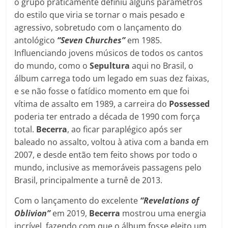
o grupo praticamente definiu alguns parâmetros
do estilo que viria se tornar o mais pesado e
agressivo, sobretudo com o lançamento do
antológico
“Seven Churches”
em 1985.
Influenciando jovens músicos de todos os cantos
do mundo, como o
Sepultura
aqui no Brasil, o
álbum carrega todo um legado em suas dez faixas,
e se não fosse o fatídico momento em que foi
vítima de assalto em 1989, a carreira do
Possessed
poderia ter entrado a década de 1990 com força
total.
Becerra
, ao ficar paraplégico após ser
baleado no assalto, voltou à ativa com a banda em
2007, e desde então tem feito shows por todo o
mundo, inclusive as memoráveis passagens pelo
Brasil, principalmente a turnê de 2013.
Com o lançamento do excelente
“Revelations of
Oblivion”
em 2019,
Becerra
mostrou uma energia
incrível, fazendo com que o álbum fosse eleito um