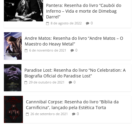
o
p
a
k
h
Pantera: Resenha do livro “Caubói do
Inferno – Vida e morte de Dimebag
k
ss
ar
Darrel”
ro
0
8 de agosto de 2022
o
Andre Matos: Resenha do livro “Andre Matos – O
m
Maestro do Heavy Metal”
0
6 de novembro de 2021
Paradise Lost: Resenha do livro “No Celebration: A
Biografia Oficial do Paradise Lost”
0
29 de outubro de 2021
Cannnibal Corpse: Resenha do livro “Bíblia da
Carnificina”, lançado pela Estética Torta
0
26 de setembro de 2021