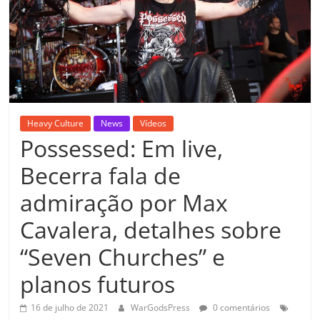
Heavy Culture
News
Vídeos
Possessed: Em live,
Becerra fala de
admiração por Max
Cavalera, detalhes sobre
“Seven Churches” e
planos futuros
16 de julho de 2021
WarGodsPress
0 comentários