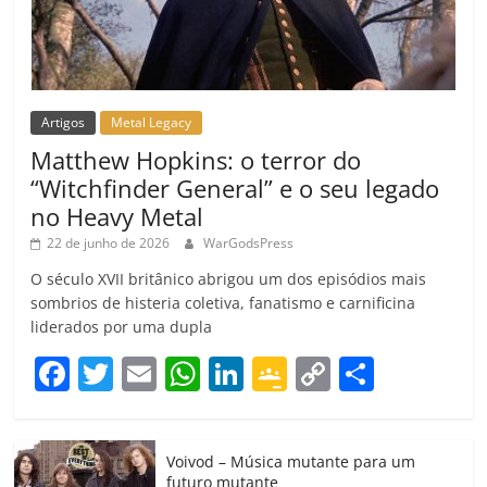
Artigos
Metal Legacy
Matthew Hopkins: o terror do
“Witchfinder General” e o seu legado
no Heavy Metal
22 de junho de 2026
WarGodsPress
O século XVII britânico abrigou um dos episódios mais
sombrios de histeria coletiva, fanatismo e carnificina
liderados por uma dupla
F
T
E
W
Li
G
C
C
a
w
m
h
n
o
o
o
c
itt
ai
at
k
o
p
m
Voivod – Música mutante para um
e
er
l
s
e
gl
y
p
futuro mutante