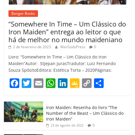
Banger Books
“Somewhere In Time – Um Clássico do
Iron Maiden” entrega ao leitor o que
há de melhor no mundo maideniano
2 de fevereiro de 2023
WarGodsPress
0
Livro: “Somewhere In Time – Um Clássico do Iron
Maiden”Autor: Stjepan JurasTradutor: Luiz Fernando
Souza SpósitoEditora: Estética Torta – 2020Páginas:
F
T
E
W
Li
G
C
C
a
w
m
h
n
o
o
o
c
itt
ai
at
k
o
p
m
Iron Maiden: Resenha do livro “The
e
er
l
s
e
gl
y
p
Number of the Beast – Um Clássico do
b
A
dI
e
Li
ar
Iron Maiden”
0
23 de agosto de 2022
o
p
n
Cl
n
til