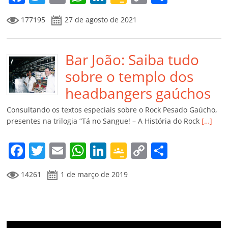
a
w
m
h
n
o
o
o
177195
27 de agosto de 2021
c
itt
ai
at
k
o
p
m
e
er
l
s
e
gl
y
p
b
Bar João: Saiba tudo
A
dI
e
Li
ar
o
p
n
Cl
n
til
sobre o templo dos
o
p
a
k
h
headbangers gaúchos
k
ss
ar
Consultando os textos especiais sobre o Rock Pesado Gaúcho,
ro
presentes na trilogia “Tá no Sangue! – A História do Rock
[…]
o
F
T
E
W
Li
G
C
C
m
a
w
m
h
n
o
o
o
14261
1 de março de 2019
c
itt
ai
at
k
o
p
m
e
er
l
s
e
gl
y
p
b
A
dI
e
Li
ar