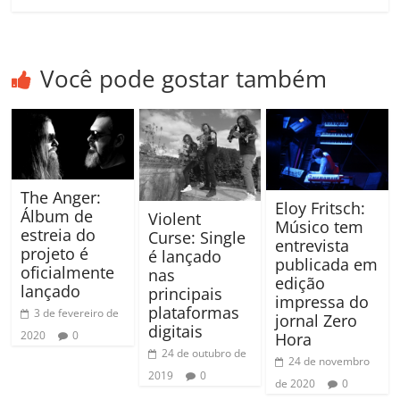
Você pode gostar também
The Anger:
Eloy Fritsch:
Álbum de
Violent
Músico tem
estreia do
Curse: Single
entrevista
projeto é
é lançado
publicada em
oficialmente
nas
edição
lançado
principais
impressa do
plataformas
3 de fevereiro de
jornal Zero
digitais
2020
0
Hora
24 de outubro de
24 de novembro
2019
0
de 2020
0