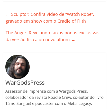
c
itt
ai
at
k
o
p
m
e
er
l
s
e
gl
y
p
←
Sculptor: Confira vídeo de “Watch Rope”,
b
A
dI
e
Li
ar
gravado em show com o Cradle of Filth
o
p
n
Cl
n
til
The Anger: Revelando faixas bônus exclusivas
o
p
a
k
h
da versão física do novo álbum
→
k
ss
ar
ro
o
m
WarGodsPress
Assessor de Imprensa com a Wargods Press,
colaborador da revista Roadie Crew, co-autor do livro
Tá no Sangue! e podcaster com o Metal Legacy.