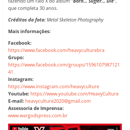
fazendo um raio X do álbum
“Born… Suffer… Die”
,
que completa 30 anos.
Créditos da foto:
Metal Skeleton Photography
Mais informações:
Facebook:
https://www.facebook.com/heavyculturebra
Grupo:
https://www.facebook.com/groups/1596107987121
41
Instagram:
https://www.instagram.com/heavyculture
Youtube:
https://www.youtube.com/HeavyCulture
E-mail:
heavyculture2020@gmail.com
Assessoria de Imprensa:
www.wargodspress.com.br