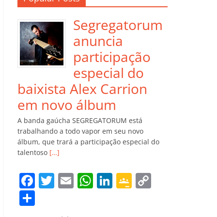
Segregatorum
anuncia
participação
especial do
baixista Alex Carrion
em novo álbum
A banda gaúcha SEGREGATORUM está
trabalhando a todo vapor em seu novo
álbum, que trará a participação especial do
talentoso
[…]
F
T
E
W
Li
G
C
a
w
m
h
n
o
o
C
c
itt
ai
at
k
o
p
o