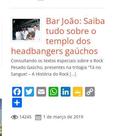
e
er
l
s
e
gl
y
m
b
A
dI
e
Li
p
o
p
n
Cl
n
ar
Bar João: Saiba
o
p
a
k
til
tudo sobre o
k
ss
h
templo dos
ro
ar
headbangers gaúchos
o
Consultando os textos especiais sobre o Rock
m
Pesado Gaúcho, presentes na trilogia “Tá no
Sangue! – A História do Rock
[…]
F
T
E
W
Li
G
C
a
w
m
h
n
o
o
C
c
itt
ai
at
k
o
p
o
14245
1 de março de 2019
e
er
l
s
e
gl
y
m
b
A
dI
e
Li
p