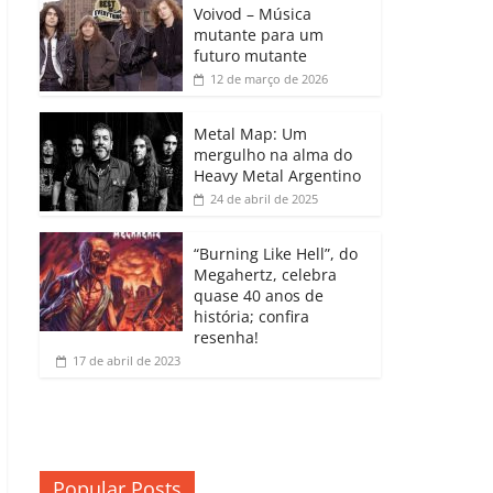
b
A
dI
e
Li
Voivod – Música
p
mutante para um
o
p
n
Cl
n
ar
futuro mutante
12 de março de 2026
o
p
a
k
til
k
ss
h
Metal Map: Um
ro
mergulho na alma do
ar
Heavy Metal Argentino
o
24 de abril de 2025
m
“Burning Like Hell”, do
Megahertz, celebra
quase 40 anos de
história; confira
resenha!
17 de abril de 2023
Popular Posts