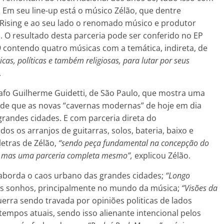
Em seu line-up está o músico Zélão, que dentre
Rising e ao seu lado o renomado músico e produtor
). O resultado desta parceria pode ser conferido no EP
9 contendo quatro músicas com a temática, indireta, de
icas, políticas e também religiosas, para lutar por seus
.
rafo Guilherme Guidetti, de São Paulo, que mostra uma
de que as novas “cavernas modernas” de hoje em dia
grandes cidades. E com parceria direta do
os os arranjos de guitarras, solos, bateria, baixo e
etras de Zélão,
“sendo peça fundamental na concepção do
, mas uma parceria completa mesmo”,
explicou Zélão.
 aborda o caos urbano das grandes cidades;
“Longo
eus sonhos, principalmente no mundo da música;
“Visões da
erra sendo travada por opiniões politicas de lados
tempos atuais, sendo isso alienante intencional pelos