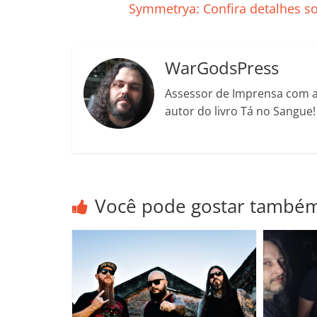
o
p
n
Cl
n
t
Symmetrya: Confira detalhes s
o
p
a
k
k
ss
WarGodsPress
ro
Assessor de Imprensa com a 
o
autor do livro Tá no Sangue
m
Você pode gostar també