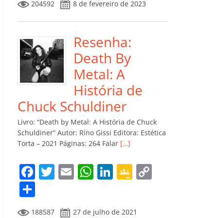
204592
8 de fevereiro de 2023
e
er
l
s
e
gl
y
m
b
A
dI
e
Li
p
o
p
n
Cl
n
ar
Resenha:
o
p
a
k
til
Death By
k
ss
h
Metal: A
ro
ar
História de
o
Chuck Schuldiner
m
Livro: “Death by Metal: A História de Chuck
Schuldiner” Autor: Rino Gissi Editora: Estética
Torta – 2021 Páginas: 264 Falar
[…]
F
T
E
W
Li
G
C
a
w
m
h
n
o
o
C
c
itt
ai
at
k
o
p
o
188587
27 de julho de 2021