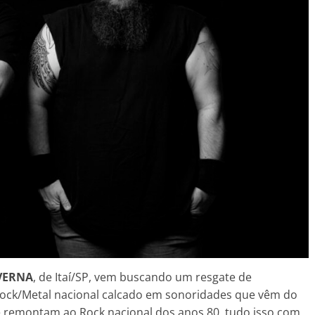
VERNA
, de Itaí/SP, vem buscando um resgate de
Rock/Metal nacional calcado em sonoridades que vêm do
ue remontam ao Rock nacional dos anos 80, tudo isso com