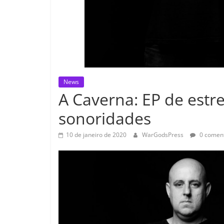
News
A Caverna: EP de estr
sonoridades
10 de janeiro de 2020
WarGodsPress
0 coment