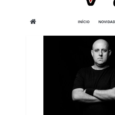
Wargods
INÍCIO
NOVIDAD
Press
Assessoria
e
Conteúdos