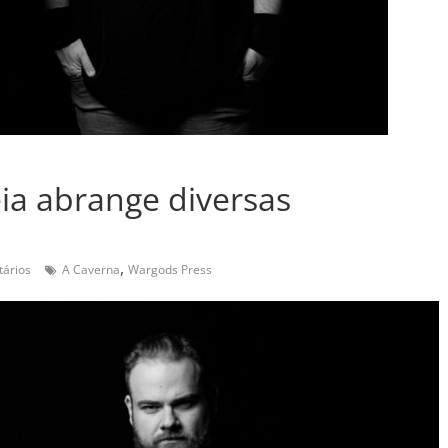
eia abrange diversas
,
ários
A Caverna
Wargods Press