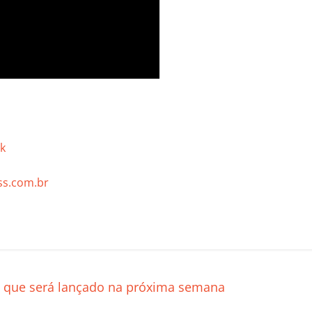
k
s.com.br
C
o
m
p
le que será lançado na próxima semana
ar