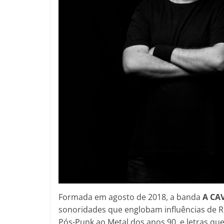
Formada em agosto de 2018, a banda
A CA
sonoridades que englobam influências de 
Pós-Punk ao Metal dos anos 90, e letras q