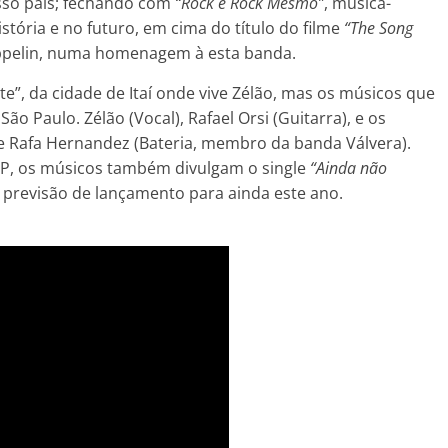
so país; fechando com
“Rock é Rock Mesmo”
, música-
tória e no futuro, em cima do título do filme
“The Song
eppelin, numa homenagem à esta banda.
e”, da cidade de Itaí onde vive Zélão, mas os músicos que
ão Paulo. Zélão (Vocal), Rafael Orsi (Guitarra), e os
e Rafa Hernandez (Bateria, membro da banda Válvera).
EP, os músicos também divulgam o single
“Ainda não
 previsão de lançamento para ainda este ano.