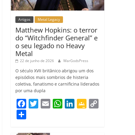
Artigos
Metal Legacy
Matthew Hopkins: o terror
do “Witchfinder General” e
o seu legado no Heavy
Metal
22 de junho de 2026
WarGodsPress
O século XVII britânico abrigou um dos
episódios mais sombrios de histeria
coletiva, fanatismo e carnificina liderados
por uma dupla
F
T
E
W
Li
G
C
a
w
m
h
n
o
o
C
c
itt
ai
at
k
o
p
o
e
er
l
s
e
gl
y
m