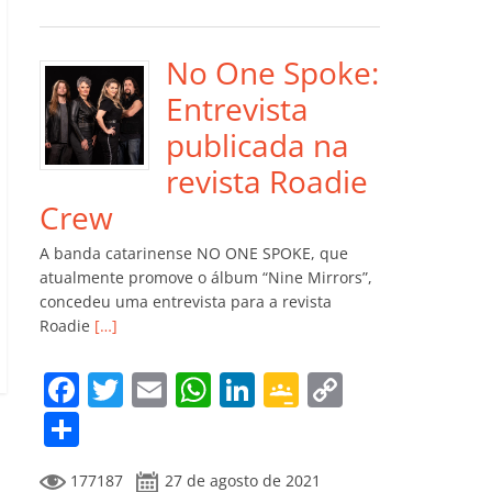
e
er
l
s
e
gl
y
m
b
A
dI
e
Li
p
o
p
n
Cl
n
ar
No One Spoke:
o
p
a
k
til
Entrevista
k
ss
h
publicada na
ro
ar
revista Roadie
o
Crew
m
A banda catarinense NO ONE SPOKE, que
atualmente promove o álbum “Nine Mirrors”,
concedeu uma entrevista para a revista
Roadie
[…]
F
T
E
W
Li
G
C
a
w
m
h
n
o
o
C
c
itt
ai
at
k
o
p
o
177187
27 de agosto de 2021