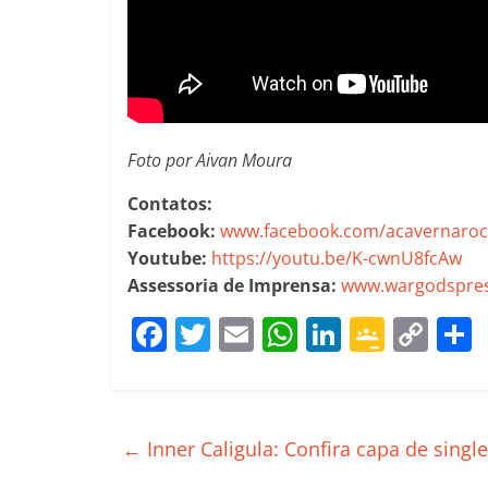
Foto por Aivan Moura
Contatos:
Facebook:
www.facebook.com/acavernaroc
Youtube:
https://youtu.be/K-cwnU8fcAw
Assessoria de Imprensa:
www.wargodspres
F
T
E
W
Li
G
C
a
w
m
h
n
o
o
c
itt
ai
at
k
o
p
e
er
l
s
e
gl
y
←
Inner Caligula: Confira capa de sing
b
A
dI
e
Li