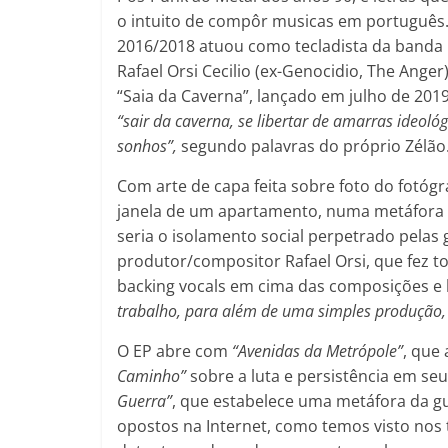
o intuito de compôr musicas em português. 
2016/2018 atuou como tecladista da banda 
Rafael Orsi Cecilio (ex-Genocidio, The Anger
“Saia da Caverna”, lançado em julho de 201
“sair da caverna, se libertar de amarras ideológ
sonhos”,
segundo palavras do próprio Zélão
Com arte de capa feita sobre foto do fotóg
janela de um apartamento, numa metáfora 
seria o isolamento social perpetrado pelas 
produtor/compositor Rafael Orsi, que fez tod
backing vocals em cima das composições e l
trabalho, para além de uma simples produção
O EP abre com
“Avenidas da Metrópole”
, que
Caminho”
sobre a luta e persistência em s
Guerra”
, que estabelece uma metáfora da gu
opostos na Internet, como temos visto nos 