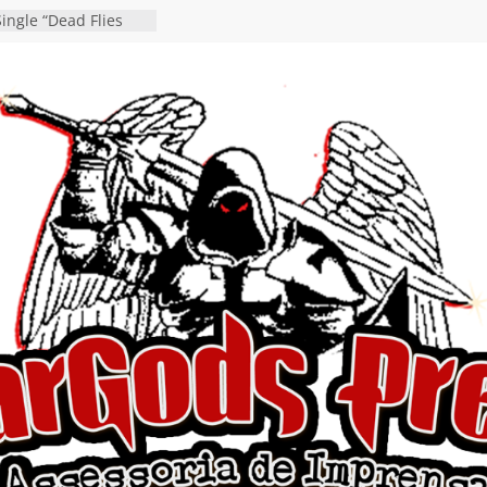
ingle “Dead Flies
á nas plataformas em
rge A. Romero
en detalha a
“Fly Rig” definitivo
estival Hell’s Heroes
vídeo de guitar & bass
e “Eclipse”, segundo
um “Dreaming”
tiona a
e a artificialidade
ngle e videoclipe de
s”
da gaúcha de Heavy
debut “Hellforge”