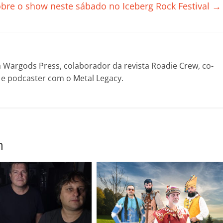
il
obre o show neste sábado no Iceberg Rock Festival
→
h
ar
Wargods Press, colaborador da revista Roadie Crew, co-
! e podcaster com o Metal Legacy.
m